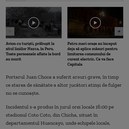
of
34
seconds
Avion cu turiști, prăbușit la
Patru mari orașe au început
situl liniilor Nazca, în Peru.
deja să aplice măsuri pentru
Toate persoanele aflate la bord
limitarea consumului de
au murit
curent electric. Ce va face
Capitala
Portarul Juan Choca a suferit arsuri grave, în timp
ce starea de sănătate a altor jucători atinşi de fulger
nu se cunoaşte.
Incidentul s-a produs în jurul orei locale 16:00 pe
stadionul Coto Coto, din Chicha, situat în
departamentul Huancayo, unde echipele locale,