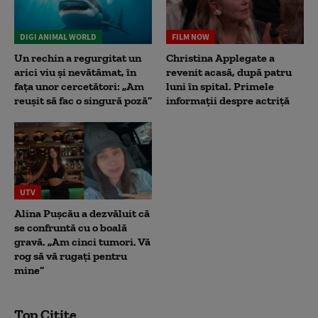
DIGI ANIMAL WORLD
FILM NOW
Un rechin a regurgitat un
Christina Applegate a
arici viu și nevătămat, în
revenit acasă, după patru
fața unor cercetători: „Am
luni în spital. Primele
reușit să fac o singură poză”
informații despre actriță
UTV
Alina Pușcău a dezvăluit că
se confruntă cu o boală
gravă. „Am cinci tumori. Vă
rog să vă rugați pentru
mine”
Top Citite