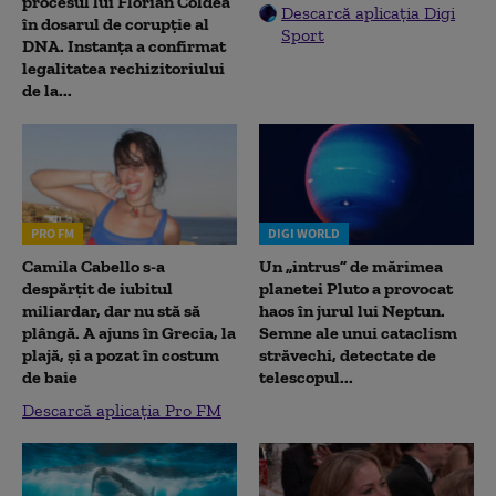
procesul lui Florian Coldea
Descarcă aplicația Digi
în dosarul de corupție al
Sport
DNA. Instanța a confirmat
legalitatea rechizitoriului
de la...
PRO FM
DIGI WORLD
Camila Cabello s-a
Un „intrus” de mărimea
despărțit de iubitul
planetei Pluto a provocat
miliardar, dar nu stă să
haos în jurul lui Neptun.
plângă. A ajuns în Grecia, la
Semne ale unui cataclism
plajă, și a pozat în costum
străvechi, detectate de
de baie
telescopul...
Descarcă aplicația Pro FM