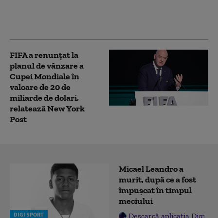
Nazca, în Peru. Toate
persoanele aflate la
bord au murit
FIFA a renunțat la
planul de vânzare a
Cupei Mondiale în
valoare de 20 de
miliarde de dolari,
relatează New York
Post
Micael Leandro a
murit, după ce a fost
împușcat în timpul
meciului
DIGI SPORT
Descarcă aplicația Digi