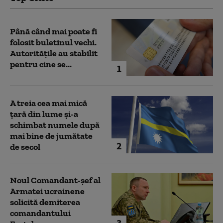
Până când mai poate fi
folosit buletinul vechi.
Autoritățile au stabilit
pentru cine se...
1
A treia cea mai mică
țară din lume și-a
schimbat numele după
mai bine de jumătate
2
de secol
Noul Comandant-șef al
Armatei ucrainene
solicită demiterea
comandantului
3