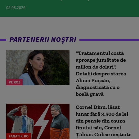
05.08.2026
PARTENERII NOȘTRI
"Tratamentul costă
aproape jumătate de
milion de dolari".
Detalii despre starea
Alinei Pușcău,
PE ROZ
diagnosticată cu o
boală gravă
Cornel Dinu, lăsat
lunar fără 3.500 de lei
din pensie din cauza
finului său, Cornel
Țălnar. Culise neștiute
FANATIK.RO