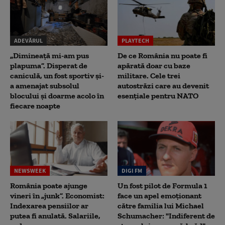
ADEVĂRUL
PLAYTECH
„Dimineață mi-am pus
De ce România nu poate fi
plapuma”. Disperat de
apărată doar cu baze
caniculă, un fost sportiv și-
militare. Cele trei
a amenajat subsolul
autostrăzi care au devenit
blocului și doarme acolo în
esențiale pentru NATO
fiecare noapte
NEWSWEEK
DIGI FM
România poate ajunge
Un fost pilot de Formula 1
vineri în „junk”. Economist:
face un apel emoționant
Indexarea pensiilor ar
către familia lui Michael
putea fi anulată. Salariile,
Schumacher: "Indiferent de