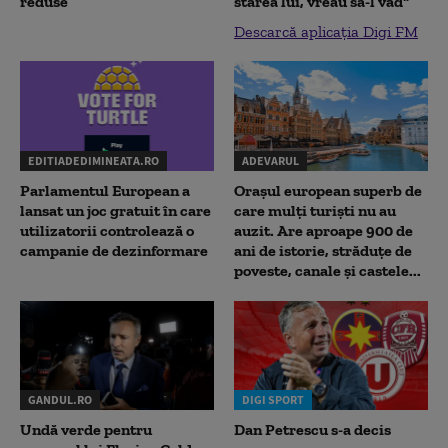
reduse
starea lui, vreau să-l văd"
Descarcă aplicația Digi FM
EDITIADEDIMINEATA.RO
ADEVARUL
Parlamentul European a
Orașul european superb de
lansat un joc gratuit în care
care mulți turiști nu au
utilizatorii controlează o
auzit. Are aproape 900 de
campanie de dezinformare
ani de istorie, străduțe de
poveste, canale și castele...
GANDUL.RO
DIGI SPORT
Undă verde pentru
Dan Petrescu s-a decis