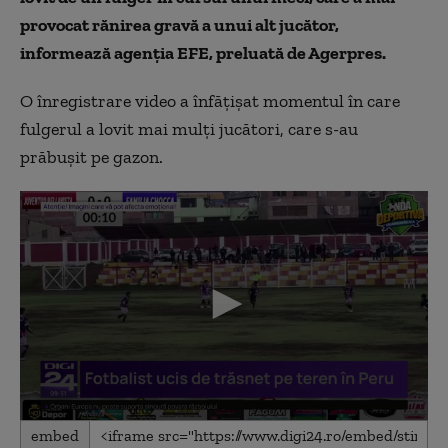
provocat rănirea gravă a unui alt jucător,
informează agenţia EFE, preluată de Agerpres.
O înregistrare video a înfăţişat momentul în care
fulgerul a lovit mai mulţi jucători, care s-au
prăbuşit pe gazon.
0
embed
seconds