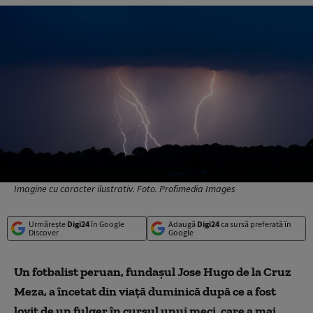
Imagine cu caracter ilustrativ. Foto. Profimedia Images
Urmărește
Digi24
în Google
Adaugă
Digi24
ca sursă preferată în
Discover
Google
Un fotbalist peruan, fundaşul Jose Hugo de la Cruz
Meza, a încetat din viaţă duminică după ce a fost
lovit de un fulger în cursul unui meci, care a mai