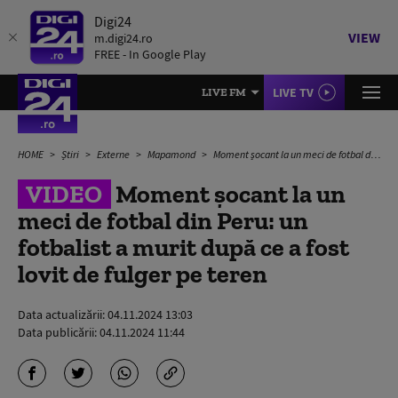
Digi24
VIEW
m.digi24.ro
FREE - In Google Play
LIVE TV
LIVE FM
HOME
Știri
Externe
Mapamond
Moment șocant la un meci de fotbal din Peru: un fotbalist a murit după ce a fost lovit de fulger pe teren
VIDEO
Moment șocant la un
meci de fotbal din Peru: un
fotbalist a murit după ce a fost
lovit de fulger pe teren
Data actualizării:
04.11.2024 13:03
Data publicării:
04.11.2024 11:44