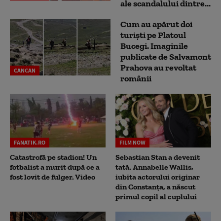
ale scandalului dintre...
Cum au apărut doi
turiști pe Platoul
Bucegi. Imaginile
publicate de Salvamont
Prahova au revoltat
CANCAN
românii
FANATIK.RO
FILM NOW
Catastrofă pe stadion! Un
Sebastian Stan a devenit
fotbalist a murit după ce a
tată. Annabelle Wallis,
fost lovit de fulger. Video
iubita actorului originar
din Constanța, a născut
primul copil al cuplului