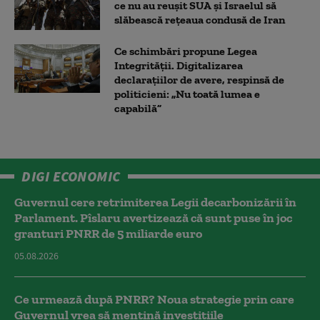
ce nu au reușit SUA și Israelul să
slăbească rețeaua condusă de Iran
Ce schimbări propune Legea
Integrității. Digitalizarea
declarațiilor de avere, respinsă de
politicieni: „Nu toată lumea e
capabilă”
DIGI ECONOMIC
Guvernul cere retrimiterea Legii decarbonizării în
Parlament. Pîslaru avertizează că sunt puse în joc
granturi PNRR de 5 miliarde euro
05.08.2026
Ce urmează după PNRR? Noua strategie prin care
Guvernul vrea să mențină investițiile