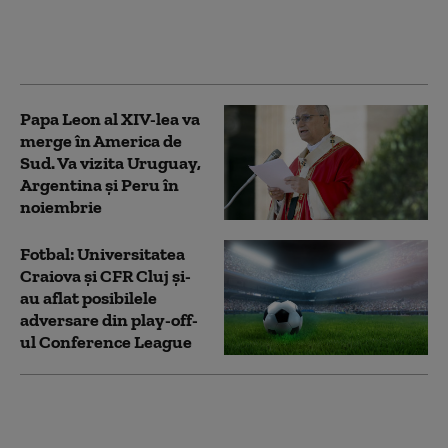
în care un jucător a
murit lovit de trăsnet
în timpul unui meci
Papa Leon al XIV-lea va
merge în America de
Sud. Va vizita Uruguay,
Argentina și Peru în
noiembrie
Fotbal: Universitatea
Craiova şi CFR Cluj şi-
au aflat posibilele
adversare din play-off-
ul Conference League
Avion cu turiști,
prăbușit la situl liniilor