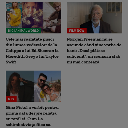
DIGI ANIMAL WORLD
FILM NOW
Cele mai răsfățate pisici
Morgan Freeman nu se
din lumea vedetelor: de la
ascunde când vine vorba de
Calippo a lui Ed Sheeran la
bani: „Dacă plătesc
Meredith Grey a lui Taylor
suficient”, un scenariu slab
Swift
nu mai contează
UTV
Gina Pistol a vorbit pentru
prima dată despre relația
cu tatăl ei. Cum i-a
schimbat viața fiica sa,