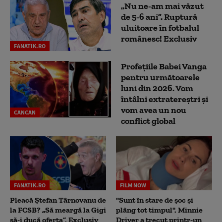
„Nu ne-am mai văzut
de 5-6 ani”. Ruptură
uluitoare în fotbalul
românesc! Exclusiv
FANATIK.RO
Profețiile Babei Vanga
pentru următoarele
luni din 2026. Vom
întâlni extratereștri și
vom avea un nou
CANCAN
conflict global
FANATIK.RO
FILM NOW
Pleacă Ștefan Târnovanu de
"Sunt în stare de șoc și
la FCSB? „Să meargă la Gigi
plâng tot timpul". Minnie
să-i ducă oferta”. Exclusiv
Driver a trecut printr-un