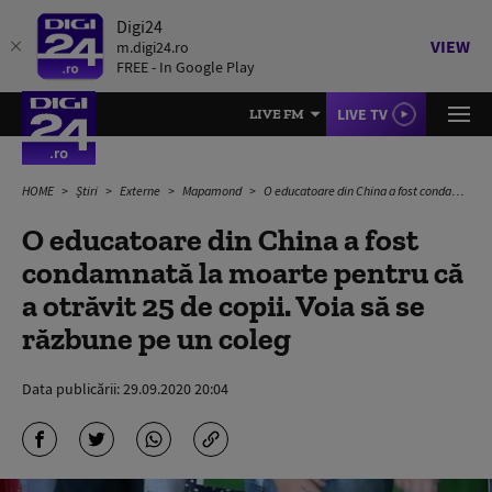
Digi24
VIEW
m.digi24.ro
FREE - In Google Play
LIVE TV
LIVE FM
HOME
Știri
Externe
Mapamond
O educatoare din China a fost condamnată la moarte pentru că a otrăvit 25 de copii. Voia să se răzbune pe un coleg
O educatoare din China a fost
condamnată la moarte pentru că
a otrăvit 25 de copii. Voia să se
răzbune pe un coleg
Data publicării:
29.09.2020 20:04