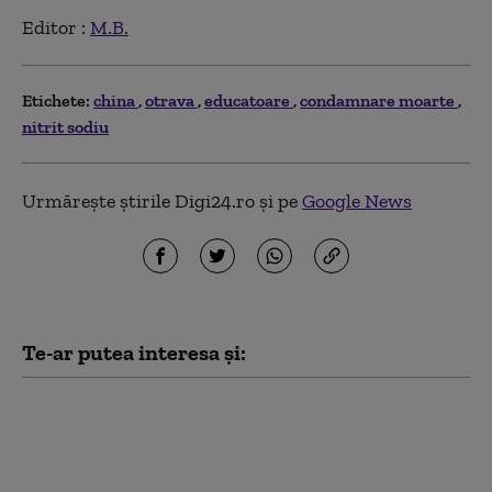
Editor :
M.B.
Etichete:
china
otrava
educatoare
condamnare moarte
nitrit sodiu
Urmărește știrile Digi24.ro și pe
Google News
Te-ar putea interesa și:
Mișcare strategică a
Pentagonului. Cum se
pregătesc Statele Unite
pentru un posibil