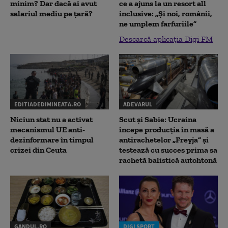
minim? Dar dacă ai avut
ce a ajuns la un resort all
salariul mediu pe țară?
inclusive: „Și noi, românii,
ne umplem farfuriile”
Descarcă aplicația Digi FM
EDITIADEDIMINEATA.RO
ADEVARUL
Niciun stat nu a activat
Scut și Sabie: Ucraina
mecanismul UE anti-
începe producția în masă a
dezinformare în timpul
antirachetelor „Freyja” și
crizei din Ceuta
testează cu succes prima sa
rachetă balistică autohtonă
GANDUL.RO
DIGI SPORT