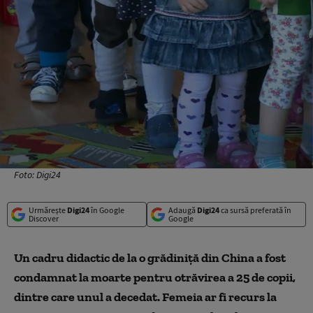
Foto: Digi24
Urmărește
Digi24
în Google
Adaugă
Digi24
ca sursă preferată în
Discover
Google
Un cadru didactic de la o grădiniţă din China a fost
condamnat la moarte pentru otrăvirea a 25 de copii,
dintre care unul a decedat. Femeia ar fi recurs la