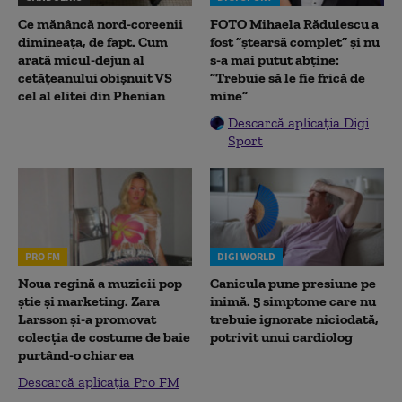
Ce mănâncă nord-coreenii
FOTO Mihaela Rădulescu a
dimineața, de fapt. Cum
fost ”ștearsă complet” și nu
arată micul-dejun al
s-a mai putut abține:
cetățeanului obișnuit VS
”Trebuie să le fie frică de
cel al elitei din Phenian
mine”
Descarcă aplicația Digi
Sport
PRO FM
DIGI WORLD
Noua regină a muzicii pop
Canicula pune presiune pe
știe și marketing. Zara
inimă. 5 simptome care nu
Larsson și-a promovat
trebuie ignorate niciodată,
colecția de costume de baie
potrivit unui cardiolog
purtând-o chiar ea
Descarcă aplicația Pro FM