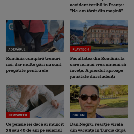
accident teribil în Franța:
"Ne-am târât din mașină"
ADEVĂRUL
PLAYTECH
România cumpără trenuri
Facultatea din România la
noi, dar multe gări nu sunt
care nu mai vrea nimeni să
pregătite pentru ele
înveţe. A pierdut aproape
jumătate din studenţi
NEWSWEEK
DIGI FM
Ce pensie iei dacă ai muncit
Dan Negru, reacție virală
35 sau 40 de ani pe salariul
din vacanța în Turcia după