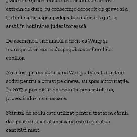
„Metodele şi circumstanţele criminale au fost
extrem de dure, cu consecințe deosebit de grave şi a
trebuit să fie aspru pedepsită conform legii”, se
arată în hotărârea judecătorească.
De asemenea, tribunalul a decis că Wang şi
managerul creşei să despăgubească familiile
copiilor.
Nu a fost prima dată când Wang a folosit nitrit de
sodiu pentru a otrăvi pe cineva, au spus autorităţile.
În 2017, a pus nitrit de sodiu în cana soţului ei,
provocându-i răni uşoare.
Nitritul de sodiu este utilizat pentru tratarea cărnii,
dar poate fi toxic atunci când este ingerat în
cantităţi mari.