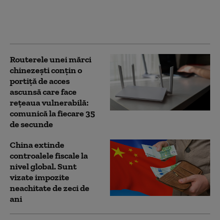
război regional
împotriva Chinei sau
Rusiei
Routerele unei mărci
chinezești conțin o
portiță de acces
ascunsă care face
rețeaua vulnerabilă:
comunică la fiecare 35
de secunde
China extinde
controalele fiscale la
nivel global. Sunt
vizate impozite
neachitate de zeci de
ani