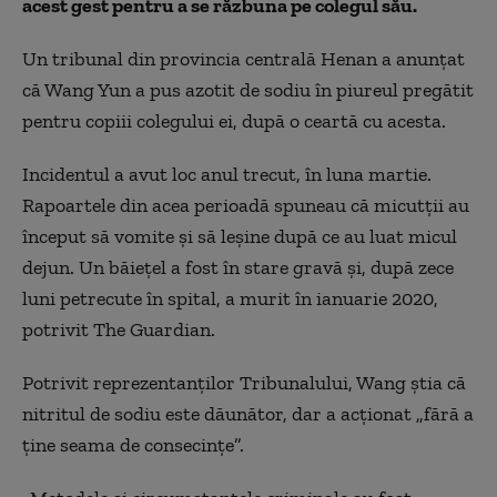
acest gest pentru a se răzbuna pe colegul său.
Un tribunal din provincia centrală Henan a anunțat
că Wang Yun a pus azotit de sodiu în piureul pregătit
pentru copiii colegului ei, după o ceartă cu acesta.
Incidentul a avut loc anul trecut, în luna martie.
Rapoartele din acea perioadă spuneau că micutţii au
început să vomite şi să leşine după ce au luat micul
dejun. Un băiețel a fost în stare gravă şi, după zece
luni petrecute în spital, a murit în ianuarie 2020,
potrivit The Guardian.
Potrivit reprezentanților Tribunalului, Wang ştia că
nitritul de sodiu este dăunător, dar a acţionat „fără a
ţine seama de consecinţe”.