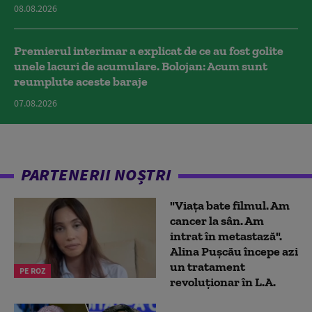
08.08.2026
Premierul interimar a explicat de ce au fost golite
unele lacuri de acumulare. Bolojan: Acum sunt
reumplute aceste baraje
07.08.2026
PARTENERII NOȘTRI
"Viața bate filmul. Am
cancer la sân. Am
intrat în metastază".
Alina Pușcău începe azi
un tratament
PE ROZ
revoluționar în L.A.