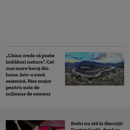
China lovește SUA cu
noi restricții
comerciale. Beijingul
limitează exporturile
de componente pentru
drone
„China crede că poate
îmblânzi natura”. Cel
mai mare baraj din
lume, într-o zonă
seismică. Risc major
pentru sute de
milioane de oameni
Rodri nu stă la discuții!
Decizia luată, după ce