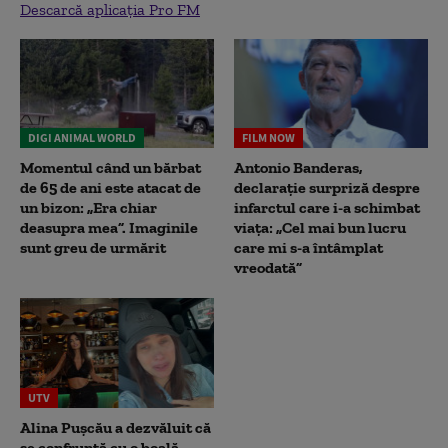
Descarcă aplicația Pro FM
DIGI ANIMAL WORLD
FILM NOW
Momentul când un bărbat
Antonio Banderas,
de 65 de ani este atacat de
declarație surpriză despre
un bizon: „Era chiar
infarctul care i-a schimbat
deasupra mea”. Imaginile
viața: „Cel mai bun lucru
sunt greu de urmărit
care mi s-a întâmplat
vreodată”
UTV
Alina Pușcău a dezvăluit că
se confruntă cu o boală