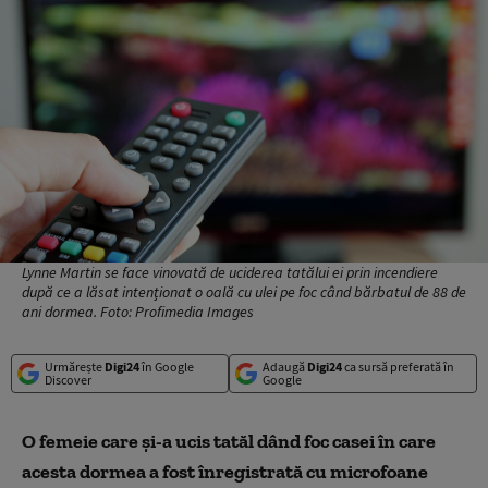
Lynne Martin se face vinovată de uciderea tatălui ei prin incendiere
după ce a lăsat intenționat o oală cu ulei pe foc când bărbatul de 88 de
ani dormea. Foto: Profimedia Images
Urmărește
Digi24
în Google
Adaugă
Digi24
ca sursă preferată în
Discover
Google
O femeie care și-a ucis tatăl dând foc casei în care
acesta dormea a fost înregistrată cu microfoane