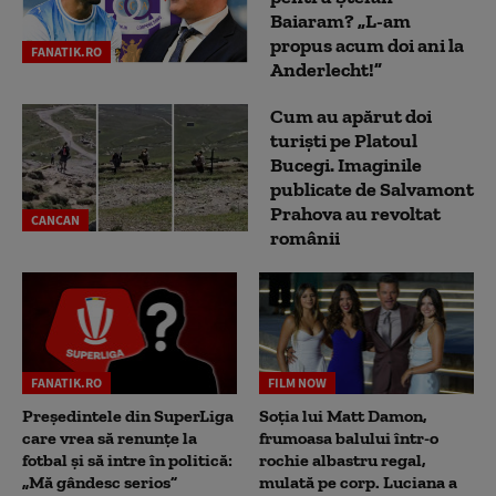
Baiaram? „L-am
propus acum doi ani la
FANATIK.RO
Anderlecht!”
Cum au apărut doi
turiști pe Platoul
Bucegi. Imaginile
publicate de Salvamont
Prahova au revoltat
CANCAN
românii
FANATIK.RO
FILM NOW
Președintele din SuperLiga
Soția lui Matt Damon,
care vrea să renunțe la
frumoasa balului într-o
fotbal și să intre în politică:
rochie albastru regal,
„Mă gândesc serios”
mulată pe corp. Luciana a