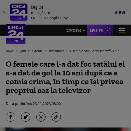
Digi24
VIEW
m.digi24.ro
FREE - In Google Play
LIVE TV
LIVE FM
HOME
Știri
Externe
Mapamond
O femeie care i-a dat foc tatălui ei s-a dat de gol la 10 ani după ce a comis crima, în timp ce își privea propriul caz la televizor
O femeie care i-a dat foc tatălui ei
s-a dat de gol la 10 ani după ce a
comis crima, în timp ce își privea
propriul caz la televizor
Data publicării:
23.11.2023 08:00