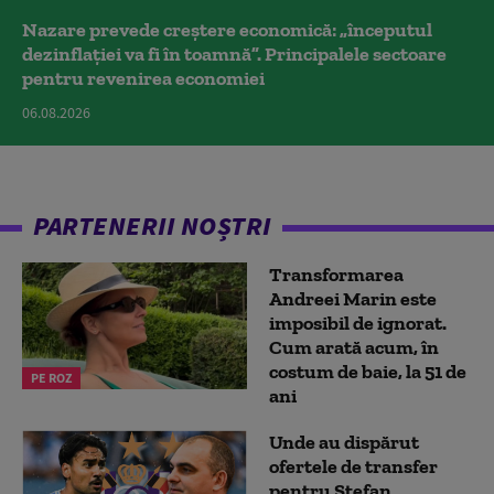
Nazare prevede creștere economică: „începutul
dezinflației va fi în toamnă”. Principalele sectoare
pentru revenirea economiei
06.08.2026
PARTENERII NOȘTRI
Transformarea
Andreei Marin este
imposibil de ignorat.
Cum arată acum, în
costum de baie, la 51 de
PE ROZ
ani
Unde au dispărut
ofertele de transfer
pentru Ștefan