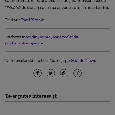
că era în faliment și a vrut să obțină moștenirea de
150.000 de dolari care i se cuvenea după moartea lui.
Editor :
Raul Nețoiu
Etichete:
incendiu
crima
noua zeelanda
politist sub acoperire
Urmărește știrile Digi24.ro și pe
Google News
Te-ar putea interesa și:
Prima ninsoare din