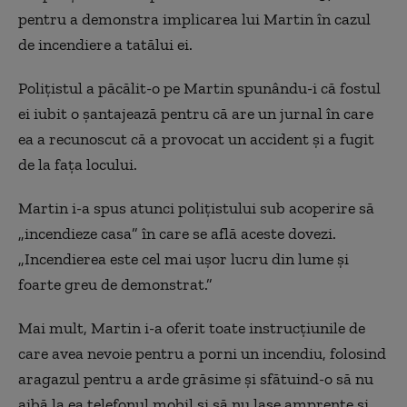
pentru a demonstra implicarea lui Martin în cazul
de incendiere a tatălui ei.
Polițistul a păcălit-o pe Martin spunându-i că fostul
ei iubit o șantajează pentru că are un jurnal în care
ea a recunoscut că a provocat un accident și a fugit
de la fața locului.
Martin i-a spus atunci polițistului sub acoperire să
„incendieze casa” în care se află aceste dovezi.
„Incendierea este cel mai ușor lucru din lume și
foarte greu de demonstrat.”
Mai mult, Martin i-a oferit toate instrucțiunile de
care avea nevoie pentru a porni un incendiu, folosind
aragazul pentru a arde grăsime și sfătuind-o să nu
aibă la ea telefonul mobil și să nu lase amprente și