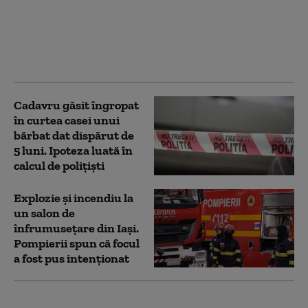
ultimii 15 ani într-o
capitală, în august:
„Incredibil! Ce mod
grozav de a schimba
cursul unei zile”
Cadavru găsit îngropat
în curtea casei unui
bărbat dat dispărut de
5 luni. Ipoteza luată în
calcul de polițiști
Explozie și incendiu la
un salon de
înfrumusețare din Iași.
Pompierii spun că focul
a fost pus intenționat
Stare de urgență în