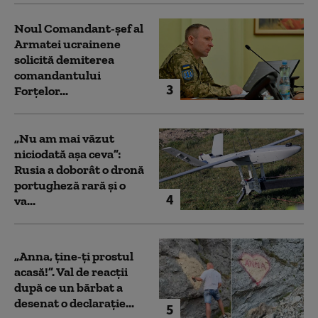
Noul Comandant-șef al
Armatei ucrainene
solicită demiterea
comandantului
3
Forțelor...
„Nu am mai văzut
niciodată așa ceva”:
Rusia a doborât o dronă
portugheză rară și o
4
va...
„Anna, ţine-ţi prostul
acasă!”. Val de reacții
după ce un bărbat a
desenat o declarație...
5