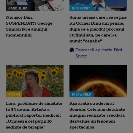
GANDUL.RO
DIGI SPORT
Nicușor Dan,
Suma uriașă care i se reține
SUSPENDAT!? George
lui Cornel Dinu din pensie,
Simion face anunțul
după ce a pierdut procesul
momentului
cu finul său, pe care l-a
numit "canalie"
Descarcă aplicația Digi
Sport
PRO FM
DIGI WORLD
Lora, probleme de sănătate
Așa arată cu adevărat
la 44 de ani. Artista a
Soarele. Cele mai detaliate
publicat raportul medical:
imagini realizate vreodată
„Urmează cel puțin 10
dezvăluie un fenomen
ședințe de terapie”
spectaculos