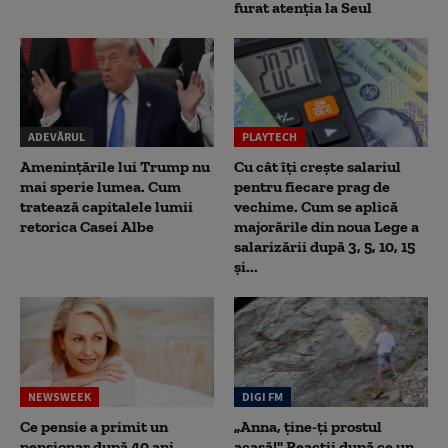
furat atenția la Seul
ADEVĂRUL
PLAYTECH
Amenințările lui Trump nu
Cu cât îți crește salariul
mai sperie lumea. Cum
pentru fiecare prag de
tratează capitalele lumii
vechime. Cum se aplică
retorica Casei Albe
majorările din noua Lege a
salarizării după 3, 5, 10, 15
și...
NEWSWEEK
DIGI FM
Ce pensie a primit un
„Anna, ţine-ţi prostul
pensionar după 40 ani
acasă!" Reacţii după ce un