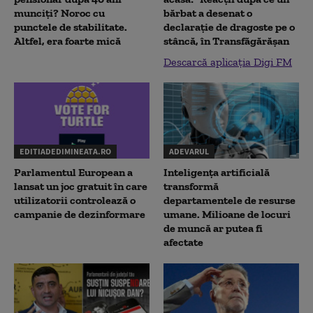
munciți? Noroc cu
bărbat a desenat o
punctele de stabilitate.
declaraţie de dragoste pe o
Altfel, era foarte mică
stâncă, în Transfăgărăşan
Descarcă aplicația Digi FM
EDITIADEDIMINEATA.RO
ADEVARUL
Parlamentul European a
Inteligența artificială
lansat un joc gratuit în care
transformă
utilizatorii controlează o
departamentele de resurse
campanie de dezinformare
umane. Milioane de locuri
de muncă ar putea fi
afectate