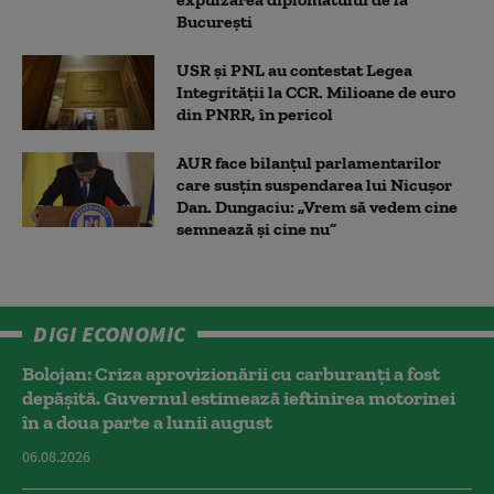
București
USR și PNL au contestat Legea
Integrității la CCR. Milioane de euro
din PNRR, în pericol
AUR face bilanțul parlamentarilor
care susțin suspendarea lui Nicușor
Dan. Dungaciu: „Vrem să vedem cine
semnează și cine nu”
DIGI ECONOMIC
Bolojan: Criza aprovizionării cu carburanți a fost
depășită. Guvernul estimează ieftinirea motorinei
în a doua parte a lunii august
06.08.2026