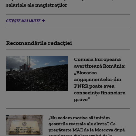
salariale ale magistraților
CITEȘTE MAI MULTE
Recomandările redacţiei
Comisia Europeană
avertizează România:
„Blocarea
angajamentelor din
PNRR poate avea
consecințe financiare
grave”
„Nu vedem motive să imităm
gesturile teatrale ale altora”. Ce
pregătește MAE de la Moscova după
expulzarea diplomatului de la