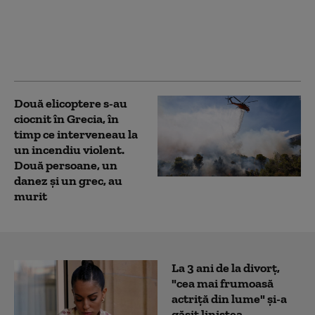
statul Washington:
incendii devastatoare.
Mii de oameni evacuați,
sute de clădiri avariate
Două elicoptere s-au
ciocnit în Grecia, în
timp ce interveneau la
un incendiu violent.
Două persoane, un
danez și un grec, au
murit
La 3 ani de la divorț,
"cea mai frumoasă
actriță din lume" și-a
găsit liniștea