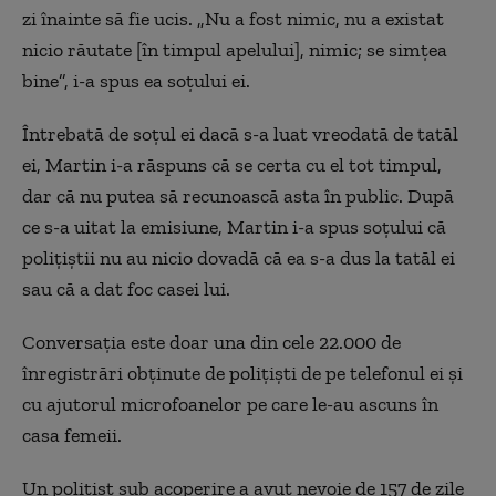
zi înainte să fie ucis. „Nu a fost nimic, nu a existat
nicio răutate [în timpul apelului], nimic; se simțea
bine”, i-a spus ea soțului ei.
Întrebată de soțul ei dacă s-a luat vreodată de tatăl
ei, Martin i-a răspuns că se certa cu el tot timpul,
dar că nu putea să recunoască asta în public. După
ce s-a uitat la emisiune, Martin i-a spus soțului că
polițiștii nu au nicio dovadă că ea s-a dus la tatăl ei
sau că a dat foc casei lui.
Conversația este doar una din cele 22.000 de
înregistrări obținute de polițiști de pe telefonul ei și
cu ajutorul microfoanelor pe care le-au ascuns în
casa femeii.
Un polițist sub acoperire a avut nevoie de 157 de zile