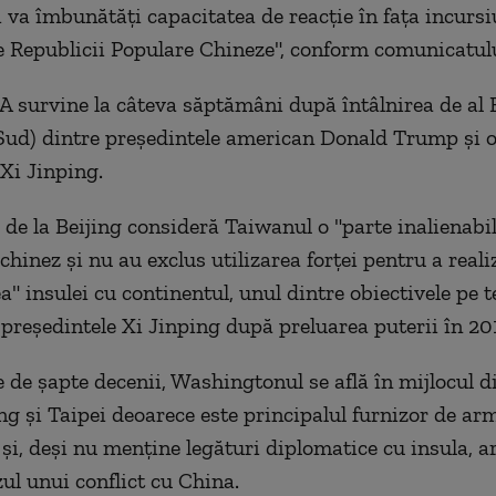
 va îmbunătăţi capacitatea de reacţie în faţa incursiu
le Republicii Populare Chineze", conform comunicatulu
 survine la câteva săptămâni după întâlnirea de al
Sud) dintre preşedintele american Donald Trump şi 
 Xi Jinping.
e de la Beijing consideră Taiwanul o "parte inalienabil
 chinez şi nu au exclus utilizarea forţei pentru a reali
ea" insulei cu continentul, unul dintre obiectivele pe
e preşedintele Xi Jinping după preluarea puterii în 20
 de şapte decenii, Washingtonul se află în mijlocul d
ing şi Taipei deoarece este principalul furnizor de arm
şi, deşi nu menţine legături diplomatice cu insula, a
zul unui conflict cu China.