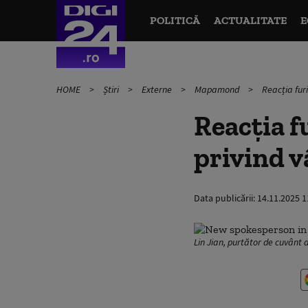
POLITICĂ
ACTUALITATE
E
HOME
Știri
Externe
Mapamond
Reacția fur
Reacția f
privind 
Data publicării:
14.11.2025 1
Lin Jian, purtător de cuvânt 