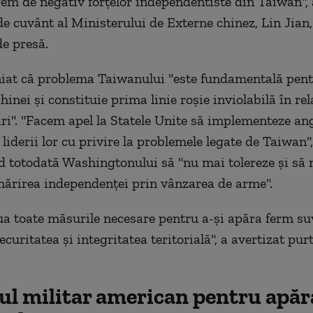
em de negativ forţelor independentiste din Taiwan", 
de cuvânt al Ministerului de Externe chinez, Lin Jian,
de presă.
niat că problema Taiwanului "este fundamentală pen
hinei şi constituie prima linie roşie inviolabilă în rel
ări". "Facem apel la Statele Unite să implementeze a
liderii lor cu privire la problemele legate de Taiwan"
ând totodată Washingtonului să "nu mai tolereze şi să
mărirea independenţei prin vânzarea de arme".
ua toate măsurile necesare pentru a-şi apăra ferm su
ecuritatea şi integritatea teritorială", a avertizat pur
ul militar american pentru apăr