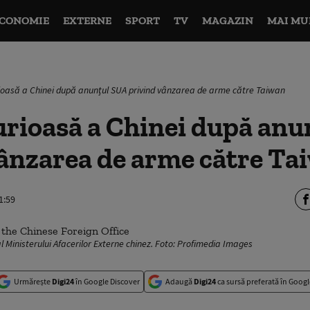
CONOMIE
EXTERNE
SPORT
TV
MAGAZIN
MAI MU
ioasă a Chinei după anunțul SUA privind vânzarea de arme către Taiwan
urioasă a Chinei după an
vânzarea de arme către Ta
1:59
al Ministerului Afacerilor Externe chinez. Foto: Profimedia Images
Urmărește
Digi24
în Google Discover
Adaugă
Digi24
ca sursă preferată în Googl