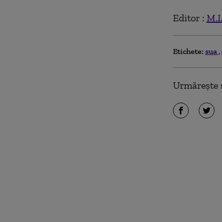
Editor :
M.I
Etichete:
sua
Urmărește ș