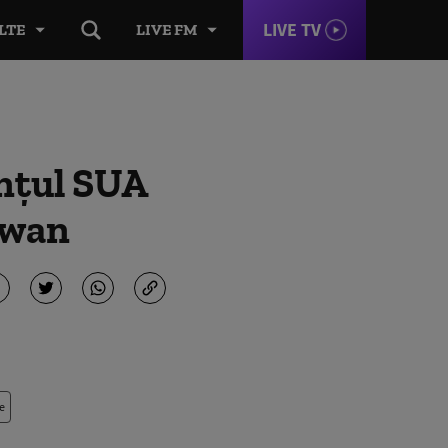
LIVE TV
LTE
LIVE FM
unțul SUA
iwan
e