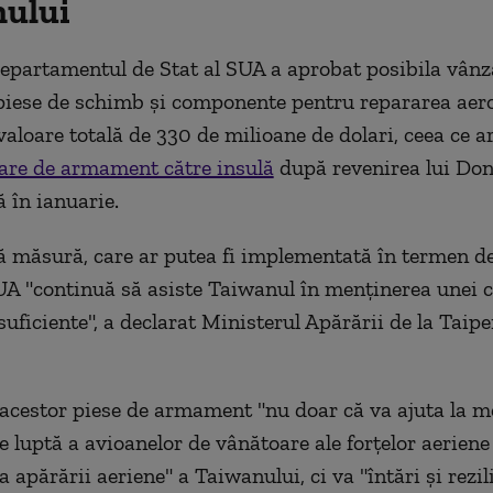
ului
Departamentul de Stat al SUA a aprobat posibila vânz
iese de schimb şi componente pentru repararea aer
valoare totală de 330 de milioane de dolari, ceea ce a
are de armament către insulă
după revenirea lui Do
ă în ianuarie.
ă măsură, care ar putea fi implementată în termen de
A "continuă să asiste Taiwanul în menţinerea unei c
uficiente", a declarat Ministerul Apărării de la Taipe
acestor piese de armament "nu doar că va ajuta la m
e luptă a avioanelor de vânătoare ale forţelor aeriene 
 apărării aeriene" a Taiwanului, ci va "întări şi rezil