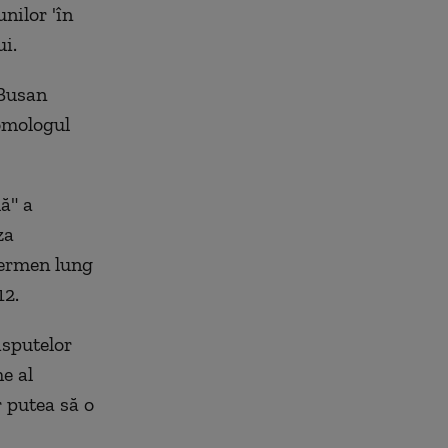
nilor 'în
i.
 Busan
omologul
ă" a
za
 termen lung
12.
isputelor
e al
r putea să o