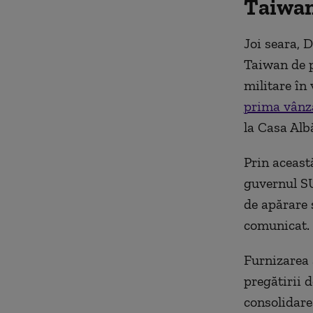
Taiwan
Joi seara, 
Taiwan de p
militare în 
prima vânz
la Casa Alb
Prin aceast
guvernul SU
de apărare s
comunicat.
Furnizarea 
pregătirii d
consolidarea