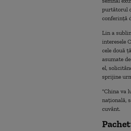
semnal extr
purtătorul 
conferinţă 
Lin a subli
interesele C
cele două ţ
asumate de 
el, solicit
sprijine ur
"China va l
naţională, s
cuvânt.
Pachet