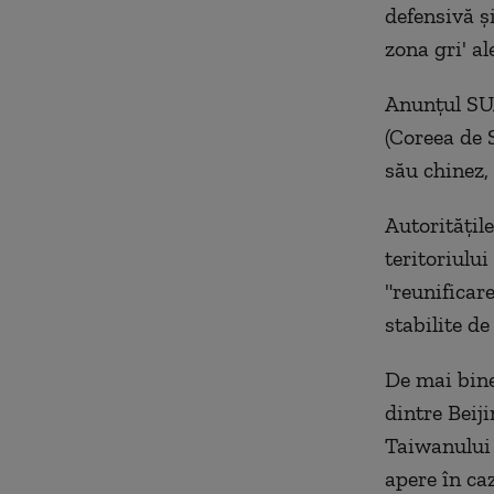
defensivă şi
zona gri' a
Anunţul SUA
(Coreea de 
său chinez,
Autorităţil
teritoriului
"reunificar
stabilite d
De mai bine
dintre Beij
Taiwanului 
apere în ca