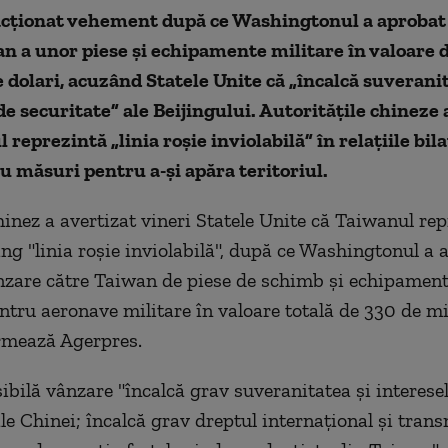
acționat vehement după ce Washingtonul a aprobat
n a unor piese și echipamente militare în valoare 
 dolari, acuzând Statele Unite că „încalcă suveranit
de securitate” ale Beijingului. Autoritățile chineze
reprezintă „linia roșie inviolabilă” în relațiile bila
 măsuri pentru a-și apăra teritoriul.
inez a avertizat vineri Statele Unite că Taiwanul rep
ing "linia roşie inviolabilă", după ce Washingtonul a 
nzare către Taiwan de piese de schimb şi echipament
ntru aeronave militare în valoare totală de 330 de mi
ormează Agerpres.
ibilă vânzare "încalcă grav suveranitatea şi interese
ale Chinei; încalcă grav dreptul internaţional şi tran