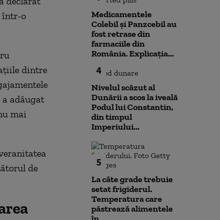
a declarat
Medicamentele
 într-o
Colebil și Panzcebil au
fost retrase din
farmaciile din
România. Explicația...
tru
aţiile dintre
4
ngajamentele
Nivelul scăzut al
Dunării a scos la iveală
, a adăugat
Podul lui Constantin,
 nu mai
din timpul
Imperiului...
veranitatea
5
tătorul de
La câte grade trebuie
setat frigiderul.
Temperatura care
area
păstrează alimentele
în...