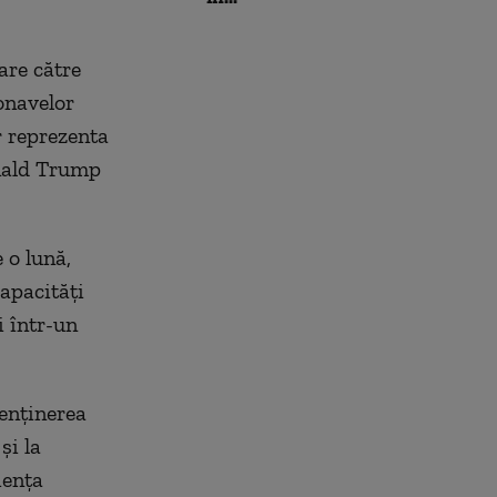
are către
onavelor
r reprezenta
nald Trump
 o lună,
apacităţi
i într-un
enţinerea
şi la
ienţa