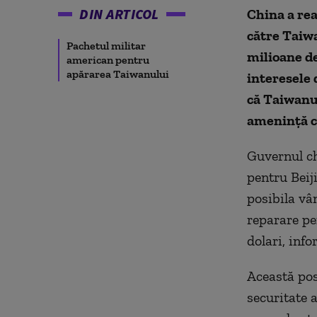
DIN ARTICOL
China a re
către Taiwa
Pachetul militar
milioane de
american pentru
apărarea Taiwanului
interesele 
că Taiwanul 
amenință cu
Guvernul ch
pentru Beij
posibila vâ
reparare pe
dolari, inf
Această pos
securitate 