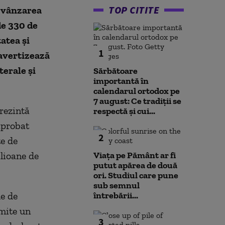
TOP CITITE
 vânzarea
de 330 de
atea și
1
 avertizează
terale și
Sărbătoare
importantă în
calendarul ortodox pe
7 august: Ce tradiții se
rezintă
respectă și cui...
aprobat
2
e de
lioane de
Viața pe Pământ ar fi
putut apărea de două
ori. Studiul care pune
sub semnul
le de
întrebării...
smite un
3