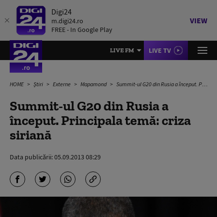
Digi24
VIEW
m.digi24.ro
FREE - In Google Play
LIVE TV
LIVE FM
HOME
Știri
Externe
Mapamond
Summit-ul G20 din Rusia a început. Principala temă: criza siriană
Summit-ul G20 din Rusia a
început. Principala temă: criza
siriană
Data publicării:
05.09.2013 08:29