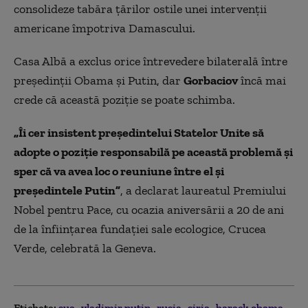
consolideze tabăra ţărilor ostile unei intervenţii
americane împotriva Damascului.
Casa Albă a exclus orice întrevedere bilaterală între
preşedinţii Obama şi Putin, dar
Gorbaciov
încă mai
crede că această poziţie se poate schimba.
„Îi cer insistent preşedintelui Statelor Unite să
adopte o poziţie responsabilă pe această problemă şi
sper că va avea loc o reuniune între el şi
preşedintele Putin”
, a declarat laureatul Premiului
Nobel pentru Pace, cu ocazia aniversării a 20 de ani
de la înfiinţarea fundaţiei sale ecologice, Crucea
Verde, celebrată la Geneva.
Etichete:
sua
vladimir putin
rusia
siria
barack obama