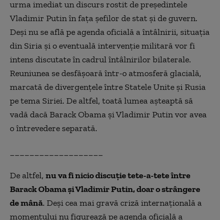
urma imediat un discurs rostit de preşedintele
Vladimir Putin în fața şefilor de stat şi de guvern.
Deşi nu se află pe agenda oficială a întâlnirii, situaţia
din Siria şi o eventuală intervenţie militară vor fi
intens discutate în cadrul întâlnirilor bilaterale.
Reuniunea se desfăşoară într-o atmosferă glacială,
marcată de divergenţele între Statele Unite şi Rusia
pe tema Siriei. De altfel, toată lumea aşteaptă să
vadă dacă Barack Obama şi Vladimir Putin vor avea
o întrevedere separată.
___________________
De altfel,
nu va fi nicio discuţie tete-a-tete între
Barack Obama şi Vladimir Putin, doar o strângere
de mână
. Deşi cea mai gravă criză internaţională a
momentului nu figurează pe agenda oficială a