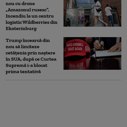
nou cu drone
„Amazonul rusesc”.
Incendiu la un centru
logistic Wildberries din
Ekaterinburg
Trump încearcă din
nou să limiteze
cetățenia prin naștere
în SUA, după ce Curtea
Supremă i-a blocat
prima tentativă
SUA impun noi
sancţiuni împotriva
Cubei. Marco Rubio:
„Nu vom tolera
operaţiuni ostile la uşa
noastră”