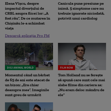
Elena Vîșcu, despre
Canicula pune presiune pe
impactul divorțului de
inimă. 5 simptome care nu
CRBL asupra fiicei lor: „A
trebuie ignorate niciodată,
fost rău”. De ce mutarea în
potrivit unui cardiolog
Chișinău le-a schimbat
viața
Descarcă aplicația Pro FM
DIGI ANIMAL WORLD
FILM NOW
Momentul când un bărbat
Tom Holland nu se ferește
de 65 de ani este atacat de
să spună care sunt cele mai
un bizon: „Era chiar
slabe filme din cariera sa:
deasupra mea”. Imaginile
„Nu eram deloc mândru de
sunt greu de urmărit
ele”