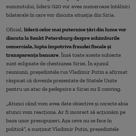
summitului, liderii G20 vor avea numeroase întâlniri
bilaterale în care vor discuta situaţia din Siria.
Oficial,
liderii celor mai puternice ţări din lume vor
discuta la Sankt Petersburg despre schimburile
comerciale, lupta împotriva fraudei fiscale şi
transparenţa bancare
. Însă toate aceste subiecte
sunt eclipsate de chestiunea Siriei. În ajunul
reuniunii, preşedintele rus Vladimir Putin a afirmat
răspicat că dovezile prezentate de Statele Unite
pentru un atac de pedepsire a Siriei nu îl conving.
„Atunci când vom avea date obiective şi corecte abia
atunci vom reacţiona. Ar fi incorect să acţionăm pe
baza unor presupuneri. Aşa ceva nu se face în
politică”, a susținut Vladimir Putin, preşedintele