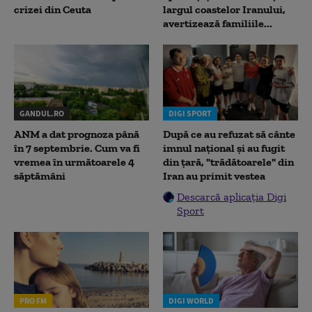
crizei din Ceuta
largul coastelor Iranului,
avertizează familiile...
GANDUL.RO
DIGI SPORT
ANM a dat prognoza până
După ce au refuzat să cânte
în 7 septembrie. Cum va fi
imnul naţional şi au fugit
vremea în următoarele 4
din ţară, "trădătoarele" din
săptămâni
Iran au primit vestea
Descarcă aplicația Digi
Sport
PRO FM
DIGI WORLD