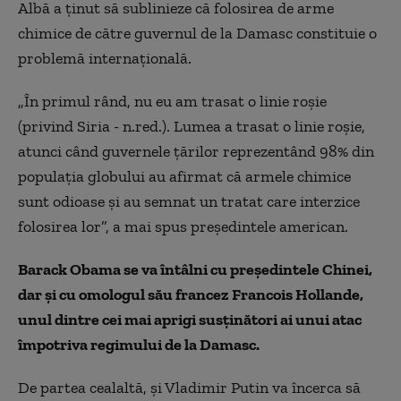
Albă a ţinut să sublinieze că folosirea de arme
chimice de către guvernul de la Damasc constituie o
problemă internaţională.
„În primul rând, nu eu am trasat o linie roşie
(privind Siria - n.red.). Lumea a trasat o linie roşie,
atunci când guvernele ţărilor reprezentând 98% din
populaţia globului au afirmat că armele chimice
sunt odioase şi au semnat un tratat care interzice
folosirea lor”, a mai spus președintele american.
Barack Obama se va întâlni cu preşedintele Chinei,
dar şi cu omologul său francez Francois Hollande,
unul dintre cei mai aprigi susţinători ai unui atac
împotriva regimului de la Damasc.
De partea cealaltă, şi Vladimir Putin va încerca să