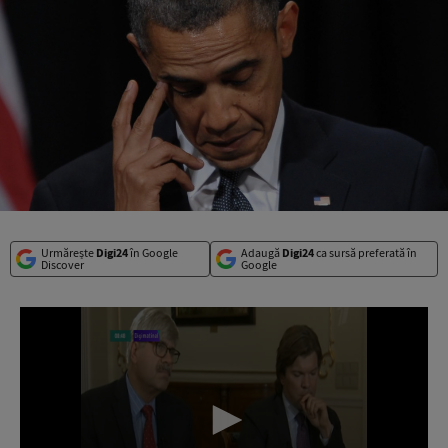
Urmărește
Digi24
în Google
Adaugă
Digi24
ca sursă preferată în
Discover
Google