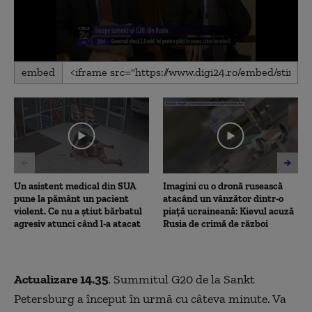
0
embed
seconds
of
1
minute,
53
seconds
Un asistent medical din SUA
Imagini cu o dronă rusească
pune la pământ un pacient
atacând un vânzător dintr-o
violent. Ce nu a știut bărbatul
piață ucraineană: Kievul acuză
agresiv atunci când l-a atacat
Rusia de crimă de război
Actualizare 14.35
. Summitul G20 de la Sankt
Petersburg a început în urmă cu câteva minute. Va