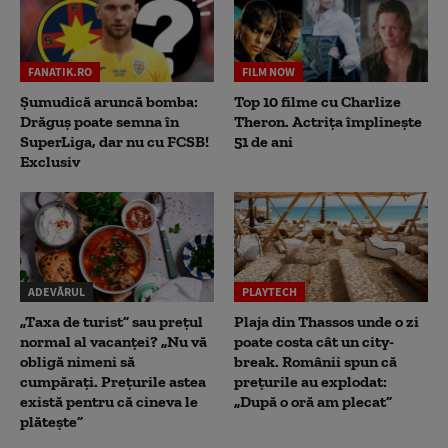
FANATIK.RO
FILM NOW
Șumudică aruncă bomba:
Top 10 filme cu Charlize
Drăguș poate semna în
Theron. Actrița împlinește
SuperLiga, dar nu cu FCSB!
51 de ani
Exclusiv
ADEVĂRUL
PLAYTECH
„Taxa de turist” sau prețul
Plaja din Thassos unde o zi
normal al vacanței? „Nu vă
poate costa cât un city-
obligă nimeni să
break. Românii spun că
cumpărați. Prețurile astea
prețurile au explodat:
există pentru că cineva le
„După o oră am plecat”
plătește”