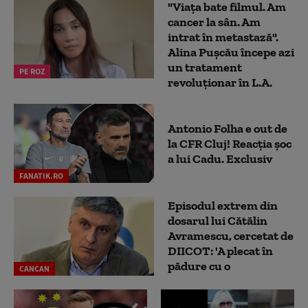
"Viața bate filmul. Am
cancer la sân. Am
intrat în metastază".
Alina Pușcău începe azi
un tratament
PE ROZ
revoluționar în L.A.
Antonio Folha e out de
la CFR Cluj! Reacția șoc
a lui Cadu. Exclusiv
FANATIK.RO
Episodul extrem din
dosarul lui Cătălin
Avramescu, cercetat de
DIICOT: 'A plecat în
pădure cu o
CANCAN