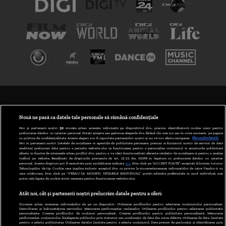
TERMENI ȘI CONDIȚII
POLITICA DE CONFIDENȚIALITATE
Nouă ne pasă ca datele tale personale să rămână confidențiale
Noi și partenerii noștri
30
stocăm și/sau accesăm informații pe dispozitivul dvs., precum identificatorii cookie unici pentru
prelucrarea datelor cu caracter personal. Puteți accepta sau gestiona alegerile dvs. făcând clic mai jos sau în orice moment, pe pagina
ABONARE DIGI TV
cu politica de confidențialitate. Aceste alegeri vor fi raportate partenerilor noștri și nu vă vor afecta navigarea.
Mai multe detalii
Noi si partenerii nostri (retelele de socializare si agentiile de publicitate partenere, precum si furnizorii nostri de servicii de date
analitice) prelucram date pentru a permite website-ului sa functioneze, pentru a personaliza continutul si anunturile publicitare
GESTIONAȚI PREFERINȚELE
afisate in functie de interesele si/sau profilul dvs., pentru a va oferi functionalitati aferente retelelor de socializare si pentru a analiza
traficul pe website. Beneficiati de drepturile prevazute de art. 15-22 din GDPR in legatura cu prelucrarea datelor cu caracter
personal. Aceste drepturi pot fi exercitate prin modalitatea indicata
aici
. Prin click pe “ACCEPT TOATE”, acceptati folosirea tuturor
CODUL DIGI24
Tehnologiilor de tip Cookie, care implica inclusiv acceptul dvs. cu privire la stocarea/accesarea informatiilor de catre Vendor-ii cu
care colaboram. Prin click pe “VREAU SA MODIFIC SETARILE INDIVIDUAL” puteti schimba preferintele in mod individual, mai
putin cele legate de cookie strict necesare pentru functionarea website-ului.
CAMERE WEB
Atât noi, cât și partenerii noștri prelucrăm datele pentru a oferi:
CONTACT/INFO
Stocarea și/sau accesarea informațiilor de pe un dispozitiv. Utilizarea profilurilor pentru selectarea conținutului personalizat.
Dezvoltarea și îmbunătățirea serviciilor. Măsurarea performanței reclamelor. Utilizarea profilurilor pentru selectarea publicității
personalizate. Crearea profilurilor de conținut personalizat. Crearea profilurilor pentru publicitate personalizată. Măsurarea
performanței conținutului. Înțelegerea publicului prin statistici sau combinații de date din surse diferite. Utilizarea de date limitate
pentru a selecta publicitatea. Utilizarea datelor limitate pentru a selecta conținutul. Date precise de geolocație și identificarea prin