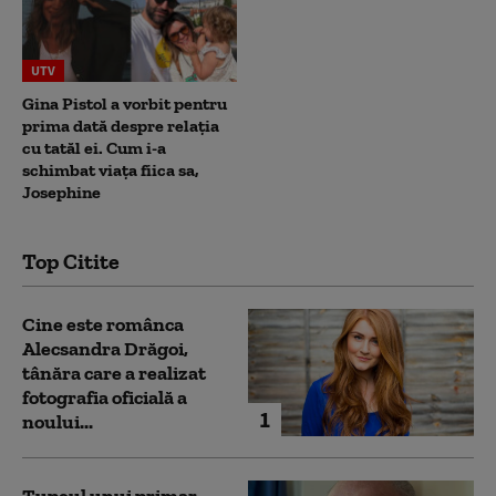
UTV
Gina Pistol a vorbit pentru
prima dată despre relația
cu tatăl ei. Cum i-a
schimbat viața fiica sa,
Josephine
Top Citite
Cine este românca
Alecsandra Drăgoi,
tânăra care a realizat
fotografia oficială a
1
noului...
Tupeul unui primar