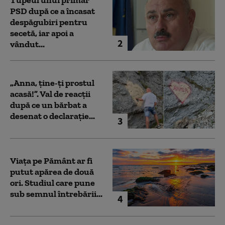
PSD după ce a încasat
despăgubiri pentru
secetă, iar apoi a
2
vândut...
„Anna, ţine-ţi prostul
acasă!”. Val de reacții
după ce un bărbat a
desenat o declarație...
3
Viața pe Pământ ar fi
putut apărea de două
ori. Studiul care pune
sub semnul întrebării...
4