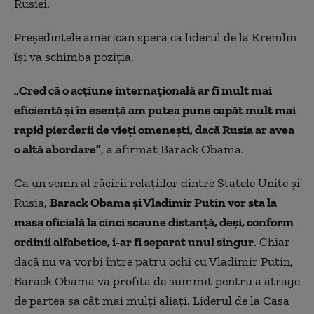
Rusiei.
Preşedintele american speră că liderul de la Kremlin
îşi va schimba poziţia.
„Cred că o acţiune internaţională ar fi mult mai
eficientă şi în esenţă am putea pune capăt mult mai
rapid pierderii de vieţi omeneşti, dacă Rusia ar avea
o altă abordare”
, a afirmat Barack Obama.
Ca un semn al răcirii relaţiilor dintre Statele Unite şi
Rusia,
Barack Obama şi Vladimir Putin vor sta la
masa oficială la cinci scaune distanţă, deşi, conform
ordinii alfabetice, i-ar fi separat unul singur
. Chiar
dacă nu va vorbi între patru ochi cu Vladimir Putin,
Barack Obama va profita de summit pentru a atrage
de partea sa cât mai mulţi aliaţi. Liderul de la Casa