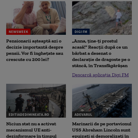
NEWSWEEK
DIGI FM
Pensionarii așteaptă azi o
„Anna, ţine-ţi prostul
decizie importantă despre
acasă!" Reacţii după ce un
pensii. Vor fi înghețate sau
bărbat a desenat o
crescute cu 200 lei?
declaraţie de dragoste pe o
stâncă, în Transfăgărăşan
Descarcă aplicația Digi FM
EDITIADEDIMINEATA.RO
ADEVARUL
Niciun stat nu a activat
Marinarii de pe portavionul
mecanismul UE anti-
USS Abraham Lincoln sunt
dezinformare în timpul
epuizați și demoralizați în