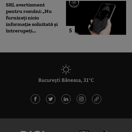
SRI, avertisment
pentru români: „Nu
furnizați nicio
informație solicitată și
5
întrerupeți...
București Băneasa, 31°C