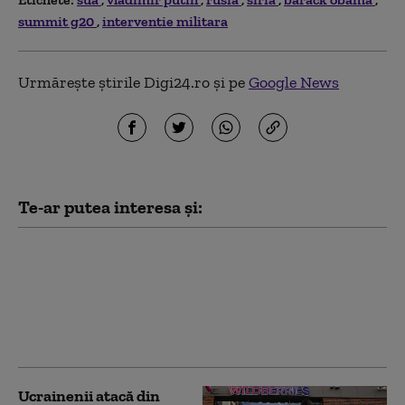
summit g20
interventie militara
Urmărește știrile Digi24.ro și pe
Google News
Te-ar putea interesa și:
Serviciile secrete
americane avertizează
că Putin ar putea ataca
o țară NATO încă din
această toamnă (WSJ)
Ucrainenii atacă din