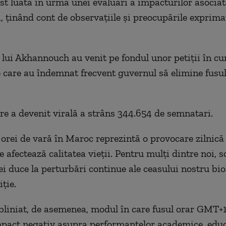
ost luată în urma unei evaluări a impacturilor asociat
 ținând cont de observațiile și preocupările exprima
e lui Akhannouch au venit pe fondul unor petiții în cu
 care au îndemnat frecvent guvernul să elimine fusul
are a devenit virală a strâns 344.654 de semnatari.
orei de vară în Maroc reprezintă o provocare zilnică
le afectează calitatea vieții. Pentru mulți dintre noi,
i duce la perturbări continue ale ceasului nostru biol
iție.
ubliniat, de asemenea, modul în care fusul orar GMT+
mpact negativ asupra performanțelor academice, educ