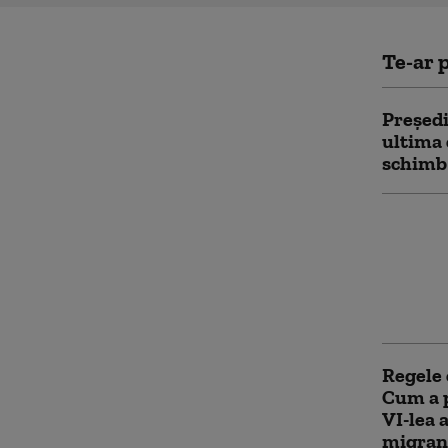
Te-ar p
Președi
ultima 
schimb 
Jihadișt
migranț
Marocu
de pers
ilegale
Regele 
Cum a 
VI-lea 
migranț