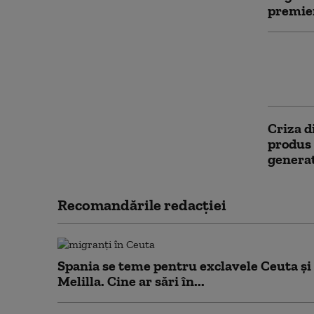
premie
„Ne ved
maroca
mai exi
Criza d
produs 
generat
Recomandările redacţiei
Spania se teme pentru exclavele Ceuta și
Melilla. Cine ar sări în...