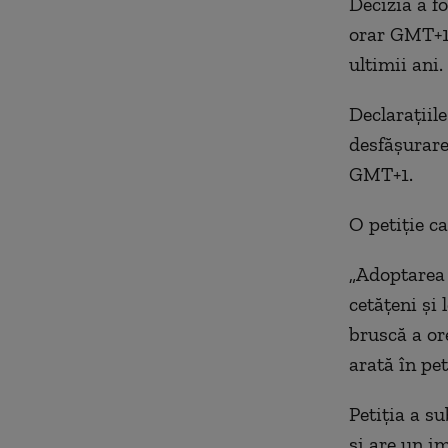
Decizia a f
orar GMT+1,
ultimii ani.
Declarațiil
desfășurare
GMT+1.
O petiție c
„Adoptarea 
cetățeni și 
bruscă a ore
arată în pet
Petiția a s
și are un i