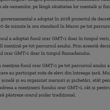
 ale oamenilor, pe lângă sănătatea lor mentală și fizi
 guvernamental a adoptat în 2018 proiectul de decret
 de minute la ora standard în Maroc pe tot parcursu
rocul a adoptat fusul orar GMT+1 doar în timpul verii,
 îl mențină pe tot parcursul anului. Prin această deci
sul orar GMT+1 doar în timpul Ramadanului.
a menține fusul orar GMT+1 pe tot parcursul anului a
care au participat sute de elevi din întreaga țară. Mul
a școală și au organizat marșuri și pichetări, atât pen
 adresa a menținerii fusului orar GMT+1, cât și pentru
să păstreze orarul școlar tradițional.