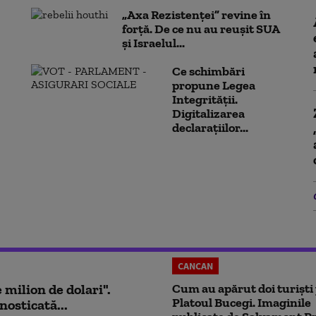
„Axa Rezistenței” revine în
forță. De ce nu au reușit SUA
și Israelul...
Ce schimbări
propune Legea
Integrității.
Digitalizarea
declarațiilor...
CANCAN
milion de dolari".
Cum au apărut doi turiști
Platoul Bucegi. Imaginile
nosticată...