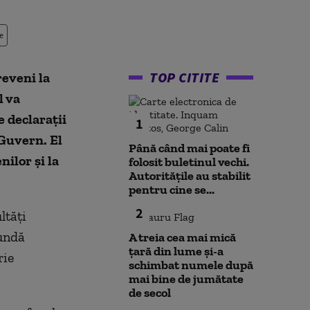
e
TOP CITITE
eveni la
l va
 declarații
1
 Guvern. El
Până când mai poate fi
nilor și la
folosit buletinul vechi.
Autoritățile au stabilit
pentru cine se...
2
ltăți
pundă
A treia cea mai mică
țară din lume și-a
rie
schimbat numele după
mai bine de jumătate
de secol