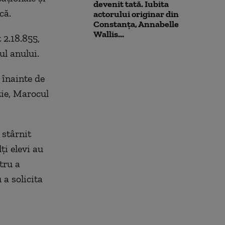
devenit tată. Iubita
că.
actorului originar din
Constanța, Annabelle
Wallis...
 2.18.855,
l anului.
 înainte de
zie, Marocul
 stârnit
ți elevi au
tru a
 a solicita