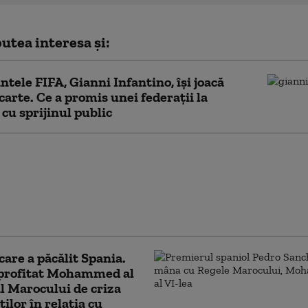
utea interesa și:
ntele FIFA, Gianni Infantino, îşi joacă
carte. Ce a promis unei federații la
cu sprijinul public
i infiltrați printre
ii ajunși în Ceuta.
l pune sub acuzare 52
oane pentru trecerile
care a păcălit Spania.
profitat Mohammed al
al Marocului de criza
ilor în relația cu