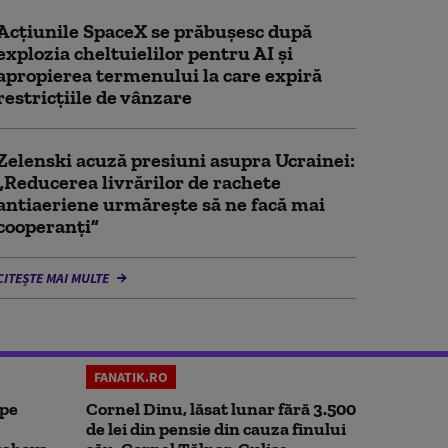
Acţiunile SpaceX se prăbuşesc după
explozia cheltuielilor pentru AI şi
apropierea termenului la care expiră
restricţiile de vânzare
Zelenski acuză presiuni asupra Ucrainei:
„Reducerea livrărilor de rachete
antiaeriene urmărește să ne facă mai
cooperanți”
CITEȘTE MAI MULTE
FANATIK.RO
 pe
Cornel Dinu, lăsat lunar fără 3.500
de lei din pensie din cauza finului