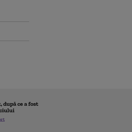
 după ce a fost
ciului
ort