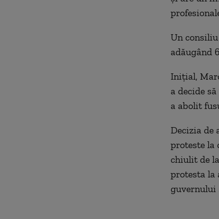
profesionale
Un consiliu
adăugând 60
Inițial, Ma
a decide să
a abolit fu
Decizia de 
proteste la 
chiulit de l
protesta la
guvernului 