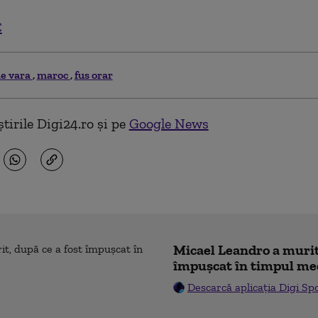
C
de vara
maroc
fus orar
tirile Digi24.ro și pe
Google News
Micael Leandro a murit,
împușcat în timpul me
Descarcă aplicația Digi Sp