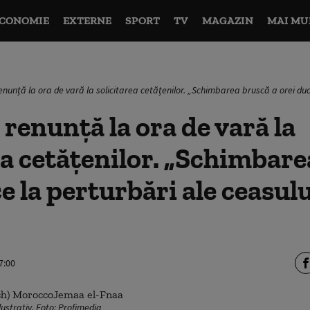
CONOMIE
EXTERNE
SPORT
TV
MAGAZIN
MAI MU
enunță la ora de vară la solicitarea cetățenilor. „Schimbarea bruscă a orei duce
 renunță la ora de vară la
ea cetățenilor. „Schimbar
ce la perturbări ale ceasul
7:00
ustrativ. Foto: Profimedia