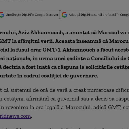
Urmărește
Digi24
în Google Discover
Adaugă
Digi24
ca sursă preferată în Googl
rnului, Aziz Akhannouch, a anunțat că Marocul va r
GMT la sfârșitul verii. Aceasta înseamnă că Marocu
cial la fusul orar GMT+1. Akhannouch a făcut aceste
sei naționale, în urma unei ședințe a Consiliului de
 decizia a fost luată ca răspuns la solicitările cetățe
purtate în cadrul coaliției de guvernare.
at că sistemul de oră de vară a creat numeroase dificu
i cetățeni, afirmând că guvernul său a decis să răs
rin revenirea la ora legală a Marocului, adică GMT, sc
rldnews.com
.