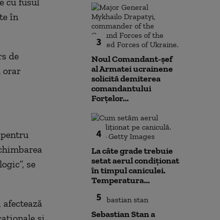
e cu fusul
te în
3
rs de
Noul Comandant-șef
al Armatei ucrainene
 orar
solicită demiterea
comandantului
Forțelor...
4
 pentru
 schimbarea
La câte grade trebuie
setat aerul condiționat
ogic”, se
în timpul caniculei.
Temperatura...
5
1 afectează
Sebastian Stan a
aționale și