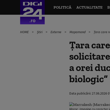
POLITICĂ
ACTUALITATE
E
HOME
Știri
Externe
Mapamond
Țara care r
Țara care
solicitar
a orei du
biologic”
Data publicării:
27.06.2026 0
Maroc. Imagine cu caracter il