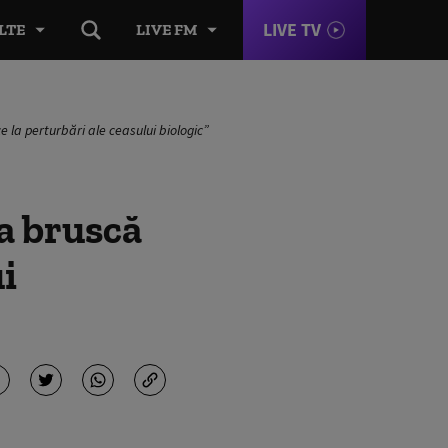
LIVE TV
LTE
LIVE FM
 la perturbări ale ceasului biologic”
ea bruscă
ui