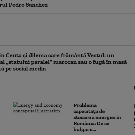
rul Pedro Sanchez
em acolo pe 15 august.” Mii de tineri
ni dezbat pe Facebook și WhatsApp dacă va
sta o intrare în masă în Ceuta
in Ceuta și dilema care frământă Vestul: un
al „statului paralel” marocan sau o fugă în masă
ă pe social media
Problema
capacității de
stocare a energiei în
România: De ce
bulgarii...