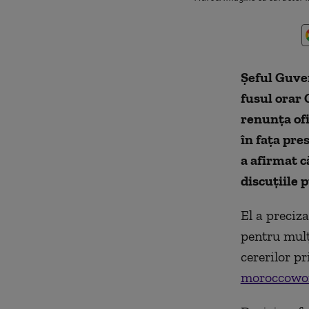
Șeful Guve
fusul orar 
renunța ofi
în fața pre
a afirmat că
discuțiile 
El a preciz
pentru mulț
cererilor p
moroccowo