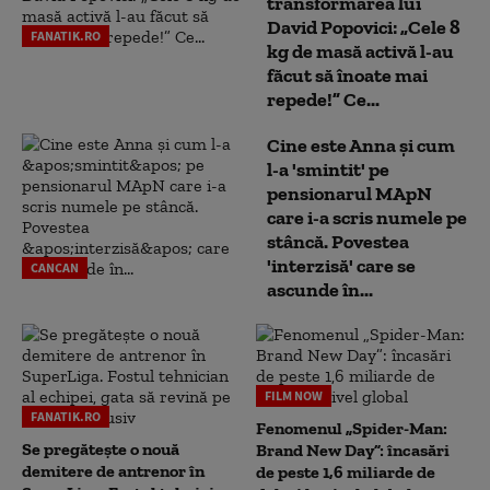
transformarea lui
David Popovici: „Cele 8
FANATIK.RO
kg de masă activă l-au
făcut să înoate mai
repede!” Ce...
Cine este Anna și cum
l-a 'smintit' pe
pensionarul MApN
care i-a scris numele pe
stâncă. Povestea
'interzisă' care se
CANCAN
ascunde în...
FILM NOW
FANATIK.RO
Fenomenul „Spider-Man:
Se pregătește o nouă
Brand New Day”: încasări
demitere de antrenor în
de peste 1,6 miliarde de