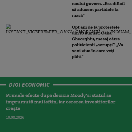
noului guvern. „Era dificil
să aducem partidele la
masă”
Opt ani de la protestele
din 10 august. Oana
Gheorghiu, mesaj către
politicienii „corupți”: „Va
veni ziua în care veţi
plăti”
DIGI ECONOMIC
Primele efecte după decizia Moody's: statul se
împrumută mai ieftin, iar cererea investitorilor
crește
10.08.2026