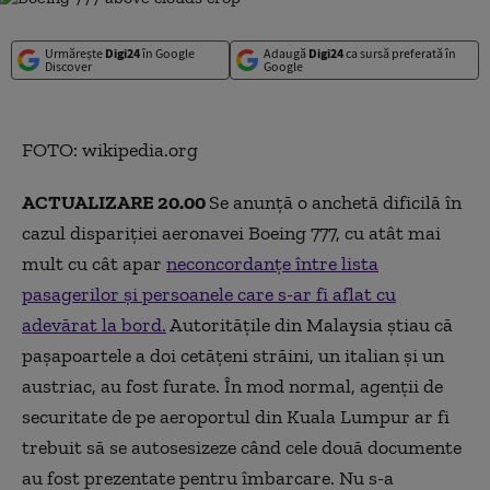
Urmărește
Digi24
în Google
Adaugă
Digi24
ca sursă preferată în
Discover
Google
FOTO: wikipedia.org
ACTUALIZARE 20.00
Se anunţă o anchetă dificilă în
cazul dispariţiei aeronavei Boeing 777, cu atât mai
mult cu cât apar
neconcordanţe între lista
pasagerilor şi persoanele care s-ar fi aflat cu
adevărat la bord.
Autorităţile din Malaysia ştiau că
paşapoartele a doi cetăţeni străini, un italian şi un
austriac, au fost furate. În mod normal, agenţii de
securitate de pe aeroportul din Kuala Lumpur ar fi
trebuit să se autosesizeze când cele două documente
au fost prezentate pentru îmbarcare. Nu s-a