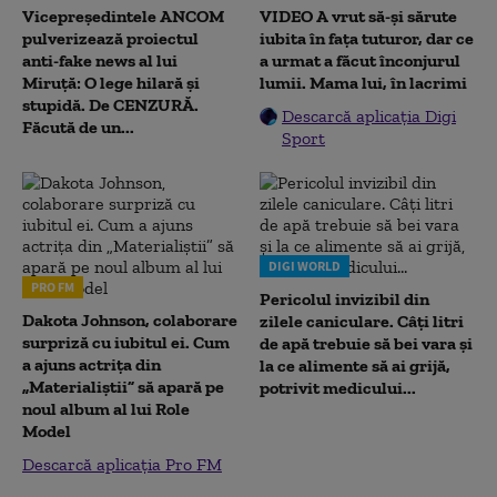
Vicepreședintele ANCOM
VIDEO A vrut să-și sărute
pulverizează proiectul
iubita în fața tuturor, dar ce
anti-fake news al lui
a urmat a făcut înconjurul
Miruță: O lege hilară și
lumii. Mama lui, în lacrimi
stupidă. De CENZURĂ.
Descarcă aplicația Digi
Făcută de un...
Sport
DIGI WORLD
PRO FM
Pericolul invizibil din
Dakota Johnson, colaborare
zilele caniculare. Câți litri
surpriză cu iubitul ei. Cum
de apă trebuie să bei vara și
a ajuns actrița din
la ce alimente să ai grijă,
„Materialiștii” să apară pe
potrivit medicului...
noul album al lui Role
Model
Descarcă aplicația Pro FM