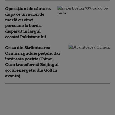
Operaţiuni de căutare,
după ce un avion de
marfă cu cinci
persoane la bord a
dispărut în largul
coastei Pakistanului
Criza din Strâmtoarea
Ormuz zguduie piețele, dar
întărește poziția Chinei.
Cum transformă Beijingul
șocul energetic din Golf în
avantaj
„Ne e atât de frică!”
Critici dure la nivel
înalt pentru abordarea
UE față de China:
Europa trebuie să fie