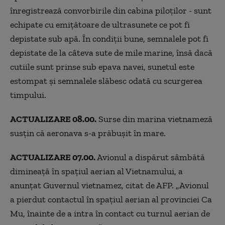
înregistrează convorbirile din cabina piloților - sunt
echipate cu emițătoare de ultrasunete ce pot fi
depistate sub apă. În condiții bune, semnalele pot fi
depistate de la câteva sute de mile marine, însă dacă
cutiile sunt prinse sub epava navei, sunetul este
estompat și semnalele slăbesc odată cu scurgerea
timpului.
ACTUALIZARE 08.00.
Surse din marina vietnameză
susţin că aeronava s-a prăbușit în mare.
ACTUALIZARE 07.00.
Avionul a dispărut sâmbătă
dimineaţă în spaţiul aerian al Vietnamului, a
anunţat Guvernul vietnamez, citat de AFP. „Avionul
a pierdut contactul în spaţiul aerian al provinciei Ca
Mu, înainte de a intra în contact cu turnul aerian de