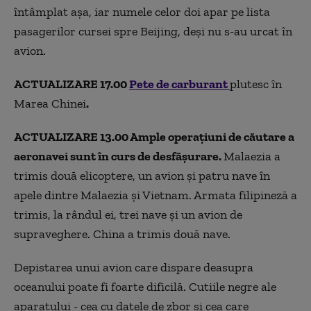
întâmplat aşa, iar numele celor doi apar pe lista
pasagerilor cursei spre Beijing, deşi nu s-au urcat în
avion.
ACTUALIZARE 17.00
Pete de carburant
plutesc în
Marea Chinei
.
ACTUALIZARE 13.00 Ample operațiuni de căutare a
aeronavei sunt în curs de desfășurare.
Malaezia a
trimis două elicoptere, un avion și patru nave în
apele dintre Malaezia și Vietnam. Armata filipineză a
trimis, la rândul ei, trei nave și un avion de
supraveghere. China a trimis două nave.
Depistarea unui avion care dispare deasupra
oceanului poate fi foarte dificilă. Cutiile negre ale
aparatului - cea cu datele de zbor și cea care