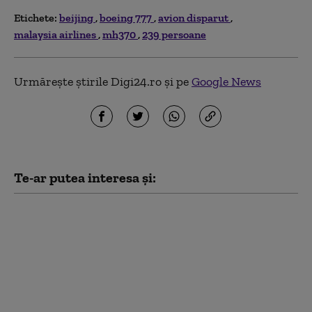
Etichete:
beijing
boeing 777
avion disparut
malaysia airlines
mh370
239 persoane
Urmărește știrile Digi24.ro și pe
Google News
Te-ar putea interesa și:
„Nu folosiţi mereu
China ca pretext".
Prima reacție a
Beijingului după
deciziile luate la
summitul NATO