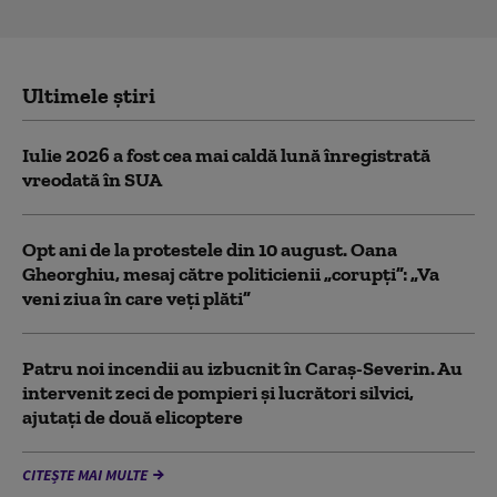
Ultimele știri
Iulie 2026 a fost cea mai caldă lună înregistrată
vreodată în SUA
Opt ani de la protestele din 10 august. Oana
Gheorghiu, mesaj către politicienii „corupți”: „Va
veni ziua în care veţi plăti”
Patru noi incendii au izbucnit în Caraş-Severin. Au
intervenit zeci de pompieri şi lucrători silvici,
ajutaţi de două elicoptere
CITEȘTE MAI MULTE