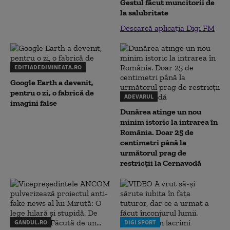
Gestul făcut muncitorii de
la salubritate
Descarcă aplicația Digi FM
EDITIADEDIMINEATA.RO
Google Earth a devenit,
pentru o zi, o fabrică de
ADEVARUL
imagini false
Dunărea atinge un nou
minim istoric la intrarea în
România. Doar 25 de
centimetri până la
următorul prag de
restricții la Cernavodă
GANDUL.RO
DIGI SPORT