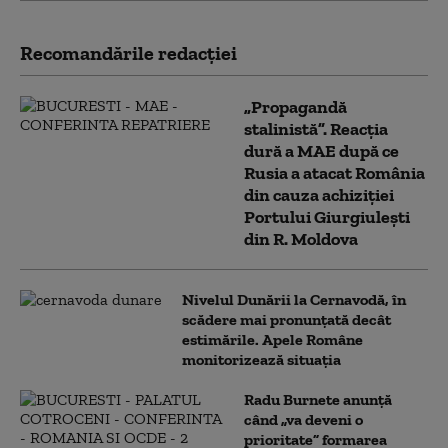
Recomandările redacţiei
„Propagandă
stalinistă”. Reacția
dură a MAE după ce
Rusia a atacat România
din cauza achiziției
Portului Giurgiulești
din R. Moldova
Nivelul Dunării la Cernavodă, în
scădere mai pronunțată decât
estimările. Apele Române
monitorizează situația
Radu Burnete anunță
când „va deveni o
prioritate” formarea