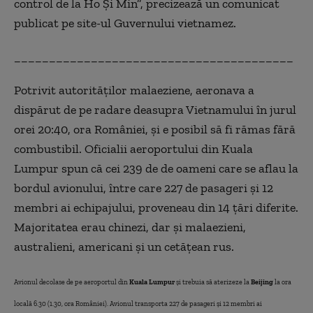
control de la Ho Şi Min”, precizează un comunicat
publicat pe site-ul Guvernului vietnamez.
________________________________________
Potrivit autorităţilor malaeziene, aeronava a
dispărut de pe radare deasupra Vietnamului în jurul
orei 20:40, ora României, şi e posibil să fi rămas fără
combustibil. Oficialii aeroportului din Kuala
Lumpur spun că cei 239 de de oameni care se aflau la
bordul avionului, între care 227 de pasageri şi 12
membri ai echipajului, proveneau din 14 ţări diferite.
Majoritatea erau chinezi, dar şi malaezieni,
australieni, americani şi un cetăţean rus.
Avionul decolase de pe aeroportul din
Kuala Lumpur
și trebuia să aterizeze la
Beijing
la ora
locală 6.30 (1.30, ora României). Avionul transporta 227 de pasageri și 12 membri ai