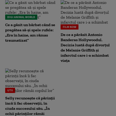
DIGI ANIMAL WORLD
Ce a găsit un bărbat când se
FILM NOW
pregătea să-și spele rufele:
De ce a părăsit Antonio
„Era în haine, am rămas
Banderas Hollywoodul.
traumatizat”
Decizia luată după divorțul
de Melanie Griffith și
infarctul care i-a schimbat
viața
UTV
Selly recunoaște că părinții
încă îi fac observații, în
ciuda succesului său. „În
ochii părinților rămâi