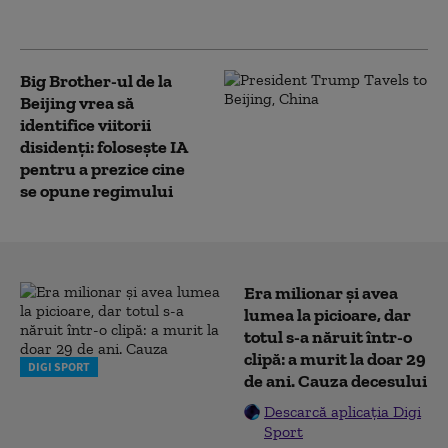
„steaua polară”
Big Brother-ul de la
Beijing vrea să
identifice viitorii
disidenți: folosește IA
pentru a prezice cine
se opune regimului
Era milionar și avea
lumea la picioare, dar
totul s-a năruit într-o
clipă: a murit la doar 29
DIGI SPORT
de ani. Cauza decesului
Descarcă aplicația Digi
Sport