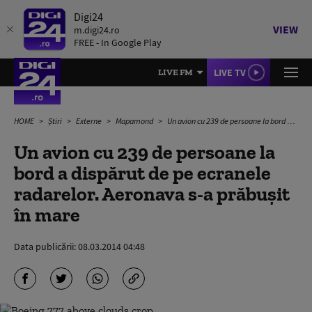
Digi24
VIEW
m.digi24.ro
FREE - In Google Play
LIVE TV
LIVE FM
HOME
Știri
Externe
Mapamond
Un avion cu 239 de persoane la bord a dispărut de pe ecranele radarelor. Aeronava s-a prăbușit în mare
Un avion cu 239 de persoane la
bord a dispărut de pe ecranele
radarelor. Aeronava s-a prăbușit
în mare
Data publicării:
08.03.2014 04:48