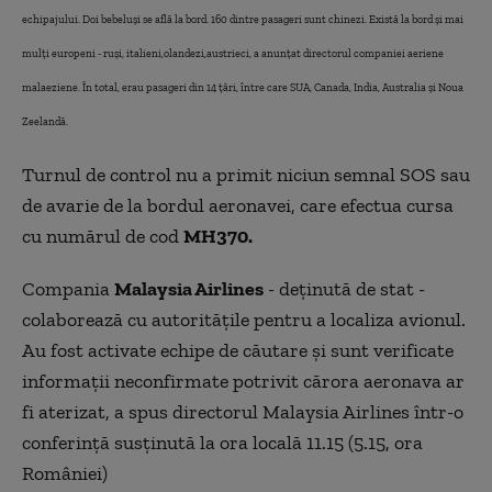
echipajului. Doi bebeluși se află la bord. 160 dintre pasageri sunt chinezi. Există la bord și mai
mulți europeni - ruși, italieni,olandezi,austrieci, a anunțat directorul companiei aeriene
malaeziene. În total, erau pasageri din 14 țări, între care SUA, Canada, India, Australia și Noua
Zeelandă.
Turnul de control nu a primit niciun semnal SOS sau
de avarie de la bordul aeronavei, care efectua cursa
cu numărul de cod
MH370.
Compania
Malaysia Airlines
- deținută de stat -
colaborează cu autoritățile pentru a localiza avionul.
Au fost activate echipe de căutare și sunt verificate
informații neconfirmate potrivit cărora aeronava ar
fi aterizat, a spus directorul Malaysia Airlines într-o
conferință susținută la ora locală 11.15 (5.15, ora
României)