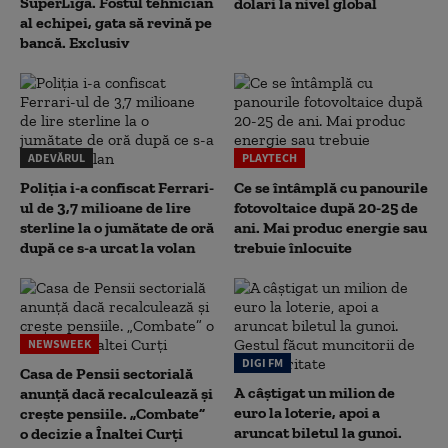
SuperLiga. Fostul tehnician
dolari la nivel global
al echipei, gata să revină pe
bancă. Exclusiv
ADEVĂRUL
PLAYTECH
Poliția i-a confiscat Ferrari-
Ce se întâmplă cu panourile
ul de 3,7 milioane de lire
fotovoltaice după 20-25 de
sterline la o jumătate de oră
ani. Mai produc energie sau
după ce s-a urcat la volan
trebuie înlocuite
NEWSWEEK
DIGI FM
Casa de Pensii sectorială
A câștigat un milion de
anunță dacă recalculează și
euro la loterie, apoi a
crește pensiile. „Combate”
aruncat biletul la gunoi.
o decizie a Înaltei Curți