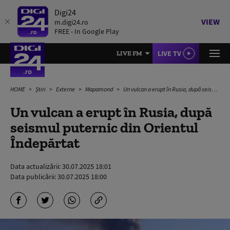
Digi24
VIEW
m.digi24.ro
FREE - In Google Play
LIVE TV
LIVE FM
HOME
Știri
Externe
Mapamond
Un vulcan a erupt în Rusia, după seismul puternic din Orientul Îndepărtat
Un vulcan a erupt în Rusia, după
seismul puternic din Orientul
Îndepărtat
Data actualizării:
30.07.2025 18:01
Data publicării:
30.07.2025 18:00