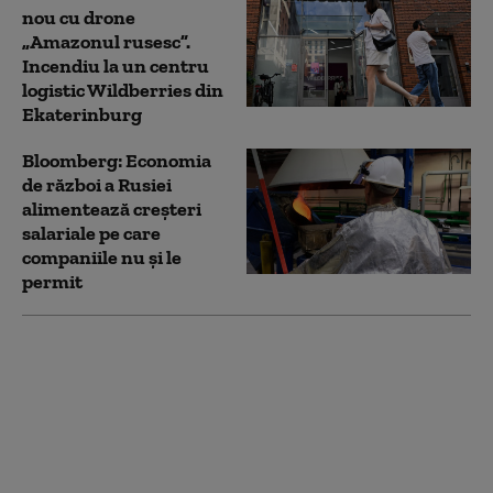
nou cu drone
„Amazonul rusesc”.
Incendiu la un centru
logistic Wildberries din
Ekaterinburg
Bloomberg: Economia
de război a Rusiei
alimentează creşteri
salariale pe care
companiile nu şi le
permit
NATO a interceptat cu
250% mai multe
avioane rusești în
apropierea teritoriului
său. Bilanț îngrijorător:
„Cifrele nu mint”