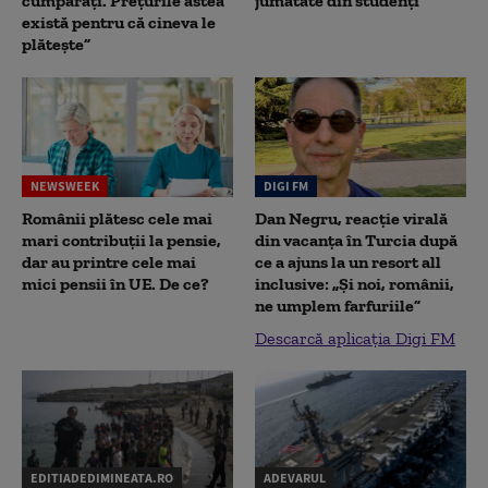
cumpărați. Prețurile astea
jumătate din studenţi
există pentru că cineva le
plătește”
NEWSWEEK
DIGI FM
Românii plătesc cele mai
Dan Negru, reacție virală
mari contribuții la pensie,
din vacanța în Turcia după
dar au printre cele mai
ce a ajuns la un resort all
mici pensii în UE. De ce?
inclusive: „Și noi, românii,
ne umplem farfuriile”
Descarcă aplicația Digi FM
EDITIADEDIMINEATA.RO
ADEVARUL