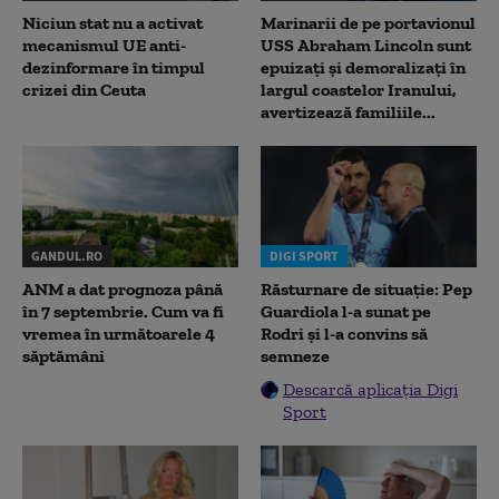
Niciun stat nu a activat
Marinarii de pe portavionul
mecanismul UE anti-
USS Abraham Lincoln sunt
dezinformare în timpul
epuizați și demoralizați în
crizei din Ceuta
largul coastelor Iranului,
avertizează familiile...
GANDUL.RO
DIGI SPORT
ANM a dat prognoza până
Răsturnare de situație: Pep
în 7 septembrie. Cum va fi
Guardiola l-a sunat pe
vremea în următoarele 4
Rodri și l-a convins să
săptămâni
semneze
Descarcă aplicația Digi
Sport