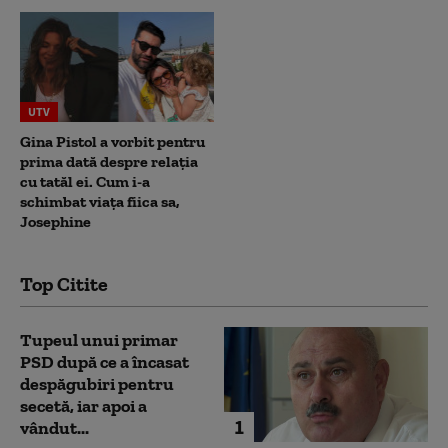
UTV
Gina Pistol a vorbit pentru
prima dată despre relația
cu tatăl ei. Cum i-a
schimbat viața fiica sa,
Josephine
Top Citite
Tupeul unui primar
PSD după ce a încasat
despăgubiri pentru
secetă, iar apoi a
1
vândut...