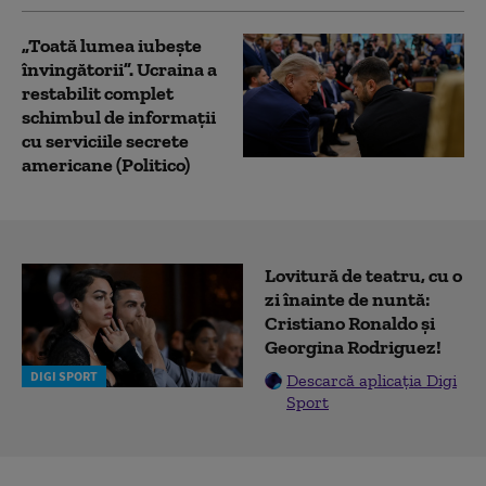
„Toată lumea iubește
învingătorii”. Ucraina a
restabilit complet
schimbul de informații
cu serviciile secrete
americane (Politico)
Lovitură de teatru, cu o
zi înainte de nuntă:
Cristiano Ronaldo și
Georgina Rodriguez!
DIGI SPORT
Descarcă aplicația Digi
Sport