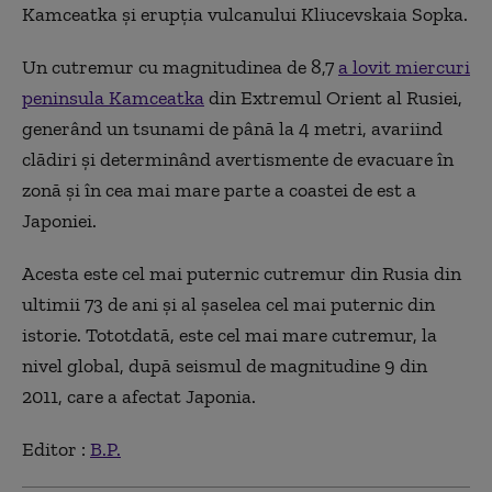
Kamceatka şi erupţia vulcanului Kliucevskaia Sopka.
Un cutremur cu magnitudinea de 8,7
a lovit miercuri
peninsula Kamceatka
din Extremul Orient al Rusiei,
generând un tsunami de până la 4 metri, avariind
clădiri şi determinând avertismente de evacuare în
zonă şi în cea mai mare parte a coastei de est a
Japoniei.
Acesta este cel mai puternic cutremur din Rusia din
ultimii 73 de ani și al șaselea cel mai puternic din
istorie. Tototdată, este cel mai mare cutremur, la
nivel global, după seismul de magnitudine 9 din
2011, care a afectat Japonia.
Editor :
B.P.