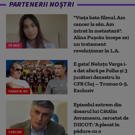
PARTENERII NOȘTRI
"Viața bate filmul. Am
cancer la sân. Am
intrat în metastază".
Alina Pușcău începe azi
un tratament
PE ROZ
revoluționar în L.A.
E gata! Neluțu Varga i-
a dat afară pe Folha și 3
jucători dezastru în
CFR Cluj – Tromso 0-5.
Exclusiv
FANATIK.RO
Episodul extrem din
dosarul lui Cătălin
Avramescu, cercetat de
DIICOT: 'A plecat în
pădure cu o
CANCAN