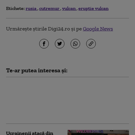
Etichete:
rusia
cutremur
vulcan
eruptie vulcan
Urmărește știrile Digi24.ro și pe
Google News
Te-ar putea interesa și:
Serviciile secrete
americane avertizează
că Putin ar putea ataca
o țară NATO încă din
această toamnă (WSJ)
Ucrainenii atacă din