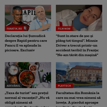
FANATIK.RO
FILM NOW
Declarația lui Șumudică
"Sunt în stare de șoc și
despre Rapid pentru care
plâng tot timpul". Minnie
Pancu îl va aplauda în
Driver a trecut printr-un
picioare. Exclusiv
accident teribil în Franța:
"Ne-am târât din mașină"
ADEVĂRUL
PLAYTECH
„Taxa de turist” sau prețul
Facultatea din România la
normal al vacanței? „Nu vă
care nu mai vrea nimeni să
obligă nimeni să
înveţe. A pierdut aproape