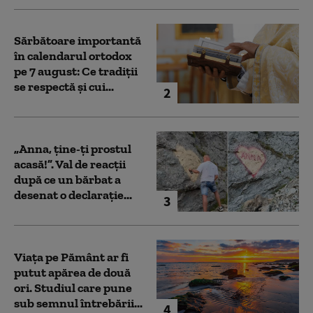
Sărbătoare importantă
în calendarul ortodox
pe 7 august: Ce tradiții
se respectă și cui...
2
„Anna, ţine-ţi prostul
acasă!”. Val de reacții
după ce un bărbat a
desenat o declarație...
3
Viața pe Pământ ar fi
putut apărea de două
ori. Studiul care pune
sub semnul întrebării...
4