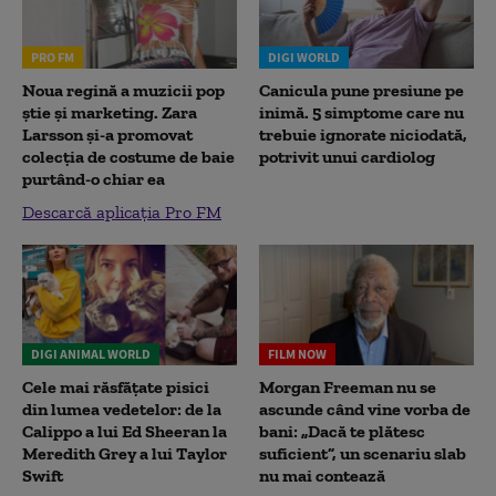
PRO FM
DIGI WORLD
Noua regină a muzicii pop
Canicula pune presiune pe
știe și marketing. Zara
inimă. 5 simptome care nu
Larsson și-a promovat
trebuie ignorate niciodată,
colecția de costume de baie
potrivit unui cardiolog
purtând-o chiar ea
Descarcă aplicația Pro FM
DIGI ANIMAL WORLD
FILM NOW
Cele mai răsfățate pisici
Morgan Freeman nu se
din lumea vedetelor: de la
ascunde când vine vorba de
Calippo a lui Ed Sheeran la
bani: „Dacă te plătesc
Meredith Grey a lui Taylor
suficient”, un scenariu slab
Swift
nu mai contează