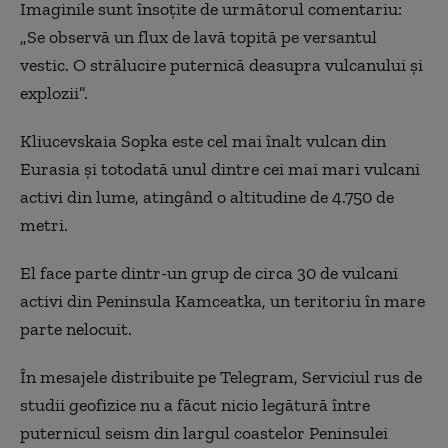
Imaginile sunt însoţite de următorul comentariu:
„Se observă un flux de lavă topită pe versantul
vestic. O strălucire puternică deasupra vulcanului şi
explozii”.
Kliucevskaia Sopka este cel mai înalt vulcan din
Eurasia şi totodată unul dintre cei mai mari vulcani
activi din lume, atingând o altitudine de 4.750 de
metri.
El face parte dintr-un grup de circa 30 de vulcani
activi din Peninsula Kamceatka, un teritoriu în mare
parte nelocuit.
În mesajele distribuite pe Telegram, Serviciul rus de
studii geofizice nu a făcut nicio legătură între
puternicul seism din largul coastelor Peninsulei