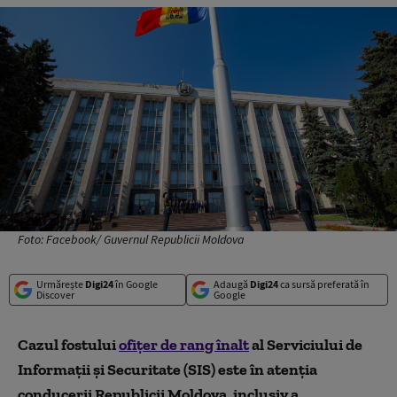
Foto: Facebook/ Guvernul Republicii Moldova
Urmărește
Digi24
în Google
Adaugă
Digi24
ca sursă preferată în
Discover
Google
Cazul fostului
ofițer de rang înalt
al Serviciului de
Informații și Securitate (SIS) este în atenția
conducerii Republicii Moldova, inclusiv a