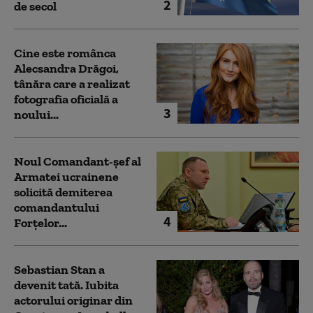
2
de secol
Cine este românca
Alecsandra Drăgoi,
tânăra care a realizat
fotografia oficială a
3
noului...
Noul Comandant-șef al
Armatei ucrainene
solicită demiterea
comandantului
4
Forțelor...
Sebastian Stan a
devenit tată. Iubita
actorului originar din