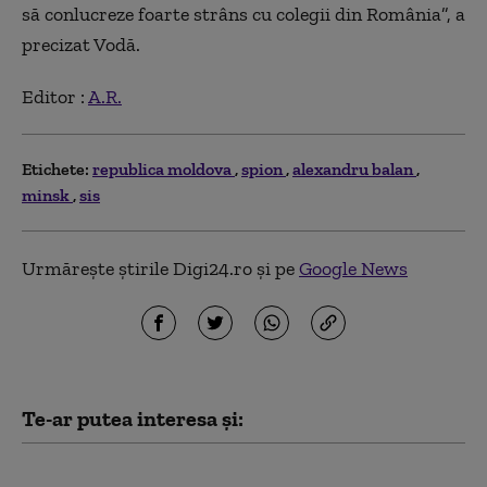
să conlucreze foarte strâns cu colegii din România”, a
precizat Vodă.
Editor :
A.R.
Etichete:
republica moldova
spion
alexandru balan
minsk
sis
Urmărește știrile Digi24.ro și pe
Google News
Te-ar putea interesa și:
Risc de pene de curent