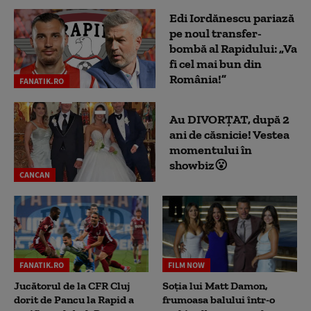
Edi Iordănescu pariază
pe noul transfer-
bombă al Rapidului: „Va
fi cel mai bun din
România!”
FANATIK.RO
Au DIVORȚAT, după 2
ani de căsnicie! Vestea
momentului în
showbiz😮
CANCAN
FANATIK.RO
FILM NOW
Jucătorul de la CFR Cluj
Soția lui Matt Damon,
dorit de Pancu la Rapid a
frumoasa balului într-o