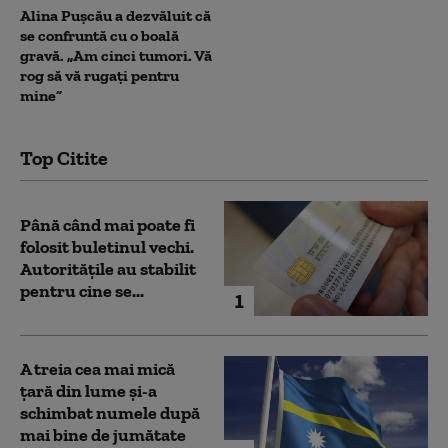
Alina Pușcău a dezvăluit că
se confruntă cu o boală
gravă. „Am cinci tumori. Vă
rog să vă rugați pentru
mine”
Top Citite
Până când mai poate fi
folosit buletinul vechi.
Autoritățile au stabilit
pentru cine se...
1
A treia cea mai mică
țară din lume și-a
schimbat numele după
mai bine de jumătate