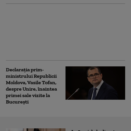
Nuclearelectrica
importă energie din
Ucraina pentru a
acoperi deficitul
provocat de oprirea
unui reactor de la
Cernavodă
Declarația prim-
ministrului Republicii
Moldova, Vasile Tofan,
despre Unire, înaintea
primei sale vizite la
București