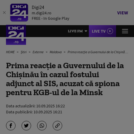
Digi24
VIEW
m.digi24.ro
FREE - In Google Play
LIVE TV
LIVE FM
HOME
Știri
Externe
Moldova
Prima reacție a Guvernului de la Chișinău în cazul fostului adjunct al SIS, acuzat că spiona pentru KGB-ul de la Minsk
Prima reacție a Guvernului de la
Chișinău în cazul fostului
adjunct al SIS, acuzat că spiona
pentru KGB-ul de la Minsk
Data actualizării:
10.09.2025 16:22
Data publicării:
10.09.2025 16:21