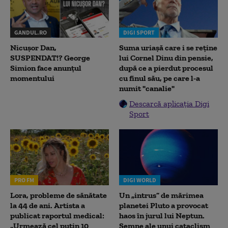
GANDUL.RO
DIGI SPORT
Nicușor Dan,
Suma uriașă care i se reține
SUSPENDAT!? George
lui Cornel Dinu din pensie,
Simion face anunțul
după ce a pierdut procesul
momentului
cu finul său, pe care l-a
numit "canalie"
Descarcă aplicația Digi
Sport
PRO FM
DIGI WORLD
Lora, probleme de sănătate
Un „intrus” de mărimea
la 44 de ani. Artista a
planetei Pluto a provocat
publicat raportul medical:
haos în jurul lui Neptun.
„Urmează cel puțin 10
Semne ale unui cataclism