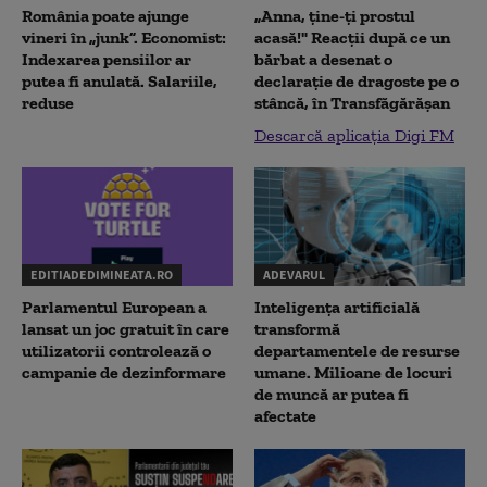
România poate ajunge
„Anna, ţine-ţi prostul
vineri în „junk”. Economist:
acasă!" Reacţii după ce un
Indexarea pensiilor ar
bărbat a desenat o
putea fi anulată. Salariile,
declaraţie de dragoste pe o
reduse
stâncă, în Transfăgărăşan
Descarcă aplicația Digi FM
EDITIADEDIMINEATA.RO
ADEVARUL
Parlamentul European a
Inteligența artificială
lansat un joc gratuit în care
transformă
utilizatorii controlează o
departamentele de resurse
campanie de dezinformare
umane. Milioane de locuri
de muncă ar putea fi
afectate