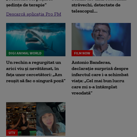
ședințe de terapie”
străvechi, detectate de
telescopul...
Descarcă aplicația Pro FM
DIGI ANIMAL WORLD
FILM NOW
Un rechin a regurgitat un
Antonio Banderas,
arici viu și nevătămat, în
declarație surpriză despre
fața unor cercetători: „Am
infarctul care i-a schimbat
reușit să fac o singură poză”
viața: „Cel mai bun lucru
care mi s-a întâmplat
vreodată”
UTV