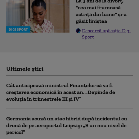
La 3 ani de la divorț,
"cea mai frumoasă
actriță din lume" și-a
găsit liniștea
DIGI SPORT
Descarcă aplicația Digi
Sport
Ultimele știri
Cât anticipează ministrul Finanțelor că va fi
creşterea economică în acest an. „Depinde de
evoluţia în trimestrele III şi IV”
Germania acuză un atac hibrid după incidentul cu
dronă de pe aeroportul Leipzig: „E un nou nivel de
pericol”