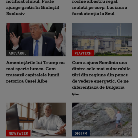
notificat clubul. Poate
rochie albastru regal,
ajunge gratis în Giulești!
mulată pe corp. Luciana a
Exclusiv
furat atenția la Seul
ADEVĂRUL
PLAYTECH
Amenințările lui Trump nu
Cum a ajuns România una
mai sperie lumea. Cum
dintre cele mai vulnerabile
tratează capitalele lumii
țări din regiune din punct
retorica Casei Albe
de vedere energetic. Ce ne
diferențiază de Bulgaria
și...
NEWSWEEK
DIGI FM