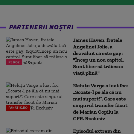
PARTENERII NOȘTRI
James Haven, fratele
Angelinei Jolie, a
dezvăluit că este gay:
"Încep un nou capitol.
PE ROZ
Sunt liber să trăiesc o
viață plină"
Neluțu Varga a luat foc:
„Scoate-l pe ăla că nu
mai suport!”. Care este
singurul transfer făcut
FANATIK.RO
de Marian Copilu la
CFR. Exclusiv
Episodul extrem din