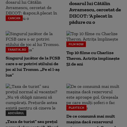
dosarul lui Cătălin
Avramescu, cercetat de
DIICOT: 'A plecat în
CANCAN
pădure cu o
FILM NOW
FANATIK.RO
Top 10 filme cu Charlize
Singurul jucător de la FCSB
Theron. Actrița împlinește
care s-ar potrivi stilului de
51 de ani
joc al lui Tromso. „Pe el l-aș
lua”
PLAYTECH
ADEVĂRUL
De ce consumă mai mult
„Taxa de turist” sau prețul
mașina dacă rezervorul