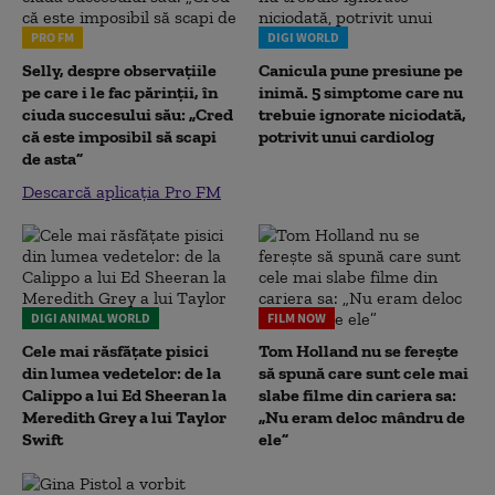
PRO FM
DIGI WORLD
Selly, despre observațiile
Canicula pune presiune pe
pe care i le fac părinții, în
inimă. 5 simptome care nu
ciuda succesului său: „Cred
trebuie ignorate niciodată,
că este imposibil să scapi
potrivit unui cardiolog
de asta”
Descarcă aplicația Pro FM
DIGI ANIMAL WORLD
FILM NOW
Cele mai răsfățate pisici
Tom Holland nu se ferește
din lumea vedetelor: de la
să spună care sunt cele mai
Calippo a lui Ed Sheeran la
slabe filme din cariera sa:
Meredith Grey a lui Taylor
„Nu eram deloc mândru de
Swift
ele”