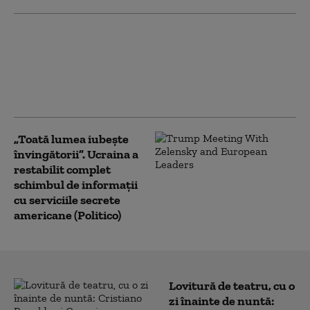
NATO a interceptat cu 250%
mai multe avioane rusești în
apropierea teritoriului său.
Bilanț îngrijorător: „Cifrele
nu mint”
„Toată lumea iubește
învingătorii”. Ucraina a
restabilit complet
schimbul de informații
cu serviciile secrete
americane (Politico)
Lovitură de teatru, cu o
zi înainte de nuntă: