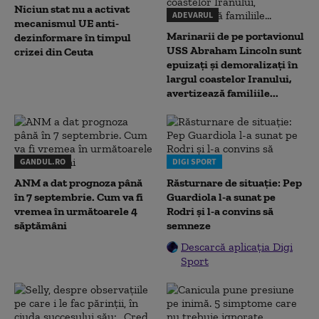
Niciun stat nu a activat
ADEVARUL
mecanismul UE anti-
Marinarii de pe portavionul
dezinformare în timpul
USS Abraham Lincoln sunt
crizei din Ceuta
epuizați și demoralizați în
largul coastelor Iranului,
avertizează familiile...
GANDUL.RO
DIGI SPORT
ANM a dat prognoza până
Răsturnare de situație: Pep
în 7 septembrie. Cum va fi
Guardiola l-a sunat pe
vremea în următoarele 4
Rodri și l-a convins să
săptămâni
semneze
Descarcă aplicația Digi
Sport