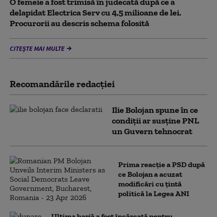
O femeie a fost trimisă în judecată după ce a
delapidat Electrica Serv cu 4,5 milioane de lei.
Procurorii au descris schema folosită
CITEȘTE MAI MULTE
Recomandările redacţiei
Ilie Bolojan spune în ce
condiții ar susține PNL
un Guvern tehnocrat
Prima reacție a PSD după
ce Bolojan a acuzat
modificări cu țintă
politică la Legea ANI
Ultima barjă a fost încărcată pentru