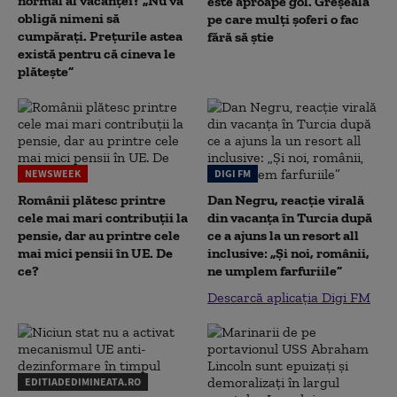
normal al vacanței? „Nu vă
este aproape gol. Greșeala
obligă nimeni să
pe care mulți șoferi o fac
cumpărați. Prețurile astea
fără să știe
există pentru că cineva le
plătește”
NEWSWEEK
DIGI FM
Românii plătesc printre
Dan Negru, reacție virală
cele mai mari contribuții la
din vacanța în Turcia după
pensie, dar au printre cele
ce a ajuns la un resort all
mai mici pensii în UE. De
inclusive: „Și noi, românii,
ce?
ne umplem farfuriile”
Descarcă aplicația Digi FM
EDITIADEDIMINEATA.RO