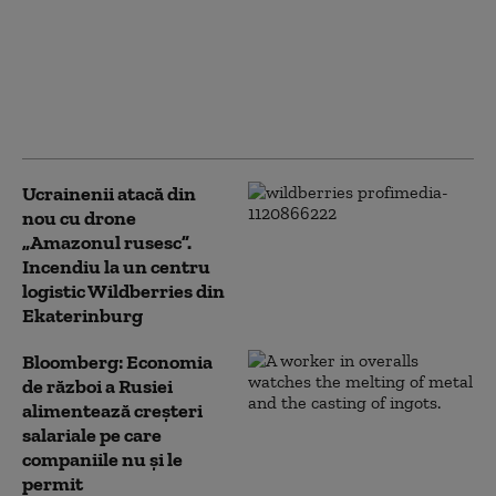
Serviciile secrete
americane avertizează
că Putin ar putea ataca
o țară NATO încă din
această toamnă (WSJ)
Ucrainenii atacă din
nou cu drone
„Amazonul rusesc”.
Incendiu la un centru
logistic Wildberries din
Ekaterinburg
Bloomberg: Economia
de război a Rusiei
alimentează creşteri
salariale pe care
companiile nu şi le
permit