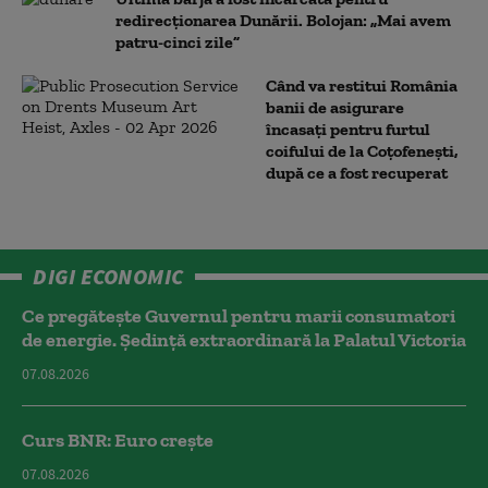
redirecționarea Dunării. Bolojan: „Mai avem
patru-cinci zile”
Când va restitui România
banii de asigurare
încasați pentru furtul
coifului de la Coțofenești,
după ce a fost recuperat
DIGI ECONOMIC
Ce pregătește Guvernul pentru marii consumatori
de energie. Ședință extraordinară la Palatul Victoria
07.08.2026
Curs BNR: Euro crește
07.08.2026