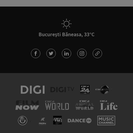
București Băneasa, 33°C