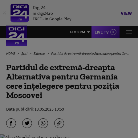
Digi24
VIEW
m.digi24.ro
FREE - In Google Play
LIVE TV
LIVE FM
HOME
Știri
Externe
Partidul de extremă-dreapta Alternativa pentru Germania cere înţelegere pentru poziţia Moscovei
Partidul de extremă-dreapta
Alternativa pentru Germania
cere înţelegere pentru poziţia
Moscovei
Data publicării:
13.05.2025 19:59