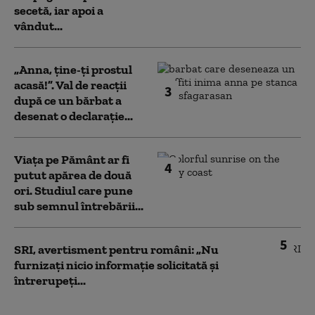
secetă, iar apoi a
vândut...
„Anna, ţine-ţi prostul
acasă!”. Val de reacții
3
după ce un bărbat a
desenat o declarație...
Viața pe Pământ ar fi
4
putut apărea de două
ori. Studiul care pune
sub semnul întrebării...
5
SRI, avertisment pentru români: „Nu
furnizați nicio informație solicitată și
întrerupeți...