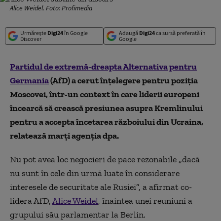
Alice Weidel. Foto: Profimedia
Urmărește
Digi24
în Google
Adaugă
Digi24
ca sursă preferată în
Discover
Google
Partidul de extremă-dreapta Alternativa pentru
Germania
(AfD) a cerut înţelegere pentru poziţia
Moscovei, într-un context în care liderii europeni
încearcă să crească presiunea asupra Kremlinului
pentru a accepta încetarea războiului din Ucraina,
relatează marţi agenţia dpa.
Nu pot avea loc negocieri de pace rezonabile „dacă
nu sunt în cele din urmă luate în considerare
interesele de securitate ale Rusiei”, a afirmat co-
lidera AfD,
Alice Weidel
, înaintea unei reuniuni a
grupului său parlamentar la Berlin.