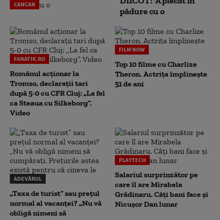
DIICOT: 'A plecat în
CANCAN
pădure cu o
FILM NOW
FANATIK.RO
Top 10 filme cu Charlize
Românul acționar la
Theron. Actrița împlinește
Tromso, declarații tari
51 de ani
după 5-0 cu CFR Cluj: „La fel
ca Steaua cu Silkeborg”.
Video
PLAYTECH
Salariul surprinzător pe
ADEVĂRUL
care îl are Mirabela
„Taxa de turist” sau prețul
Grădinaru. Câţi bani face şi
normal al vacanței? „Nu vă
Nicuşor Dan lunar
obligă nimeni să