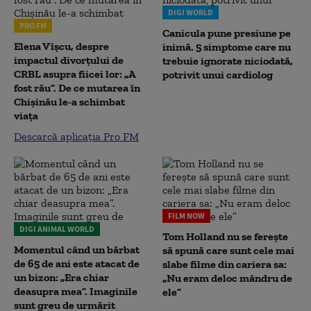
DIGI WORLD
PRO FM
Canicula pune presiune pe
Elena Vîșcu, despre
inimă. 5 simptome care nu
impactul divorțului de
trebuie ignorate niciodată,
CRBL asupra fiicei lor: „A
potrivit unui cardiolog
fost rău”. De ce mutarea în
Chișinău le-a schimbat
viața
Descarcă aplicația Pro FM
FILM NOW
DIGI ANIMAL WORLD
Tom Holland nu se ferește
Momentul când un bărbat
să spună care sunt cele mai
de 65 de ani este atacat de
slabe filme din cariera sa:
un bizon: „Era chiar
„Nu eram deloc mândru de
deasupra mea”. Imaginile
ele”
sunt greu de urmărit