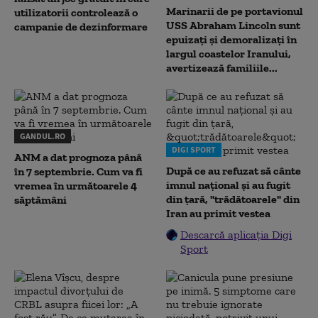
Marinarii de pe portavionul
utilizatorii controlează o
USS Abraham Lincoln sunt
campanie de dezinformare
epuizați și demoralizați în
largul coastelor Iranului,
avertizează familiile...
GANDUL.RO
DIGI SPORT
ANM a dat prognoza până
După ce au refuzat să cânte
în 7 septembrie. Cum va fi
imnul naţional şi au fugit
vremea în următoarele 4
din ţară, "trădătoarele" din
săptămâni
Iran au primit vestea
Descarcă aplicația Digi
Sport