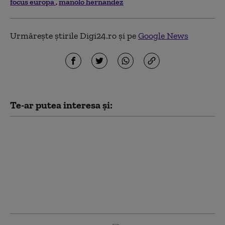
focus europa
manolo hernandez
Urmărește știrile Digi24.ro și pe
Google News
Te-ar putea interesa și:
„Orban cel roșu” sau
vizionar? Criza din
Ceuta reaprinde
dezbaterea despre
rolul premierului
spaniol Pedro Sanchez
în UE