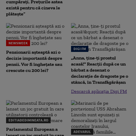
cumpărați. Prețurile astea
există pentru că cineva le
plătește”
NEWSWEEK
DIGI FM
Pensionarii așteaptă azi o
„Anna, ţine-ţi prostul
decizie importantă despre
acasă!" Reacţii după ce un
pensii. Vor fi înghețate sau
bărbat a desenat o
crescute cu 200 lei?
declaraţie de dragoste pe o
stâncă, în Transfăgărăşan
Descarcă aplicația Digi FM
EDITIADEDIMINEATA.RO
Parlamentul European a
ADEVARUL
lansat un joc gratuit în care