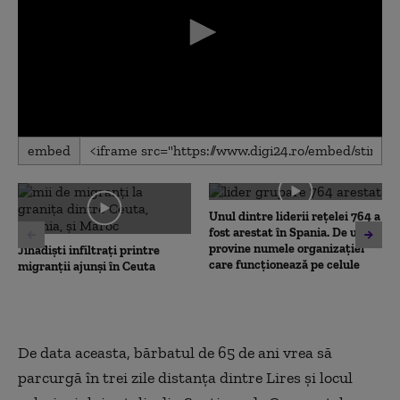
0
embed
seconds
of
0
seconds
Unul dintre liderii rețelei 764 a
fost arestat în Spania. De unde
provine numele organizației
Jihadiști infiltrați printre
care funcționează pe celule
migranții ajunși în Ceuta
De data aceasta, bărbatul de 65 de ani vrea să
parcurgă în trei zile distanța dintre Lires și locul