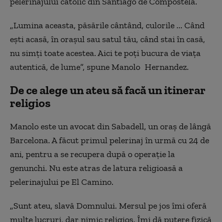
pelerinajului catolic din Santiago de Compostela.
„Lumina aceasta, păsările cântând, culorile ... Când
ești acasă, în orașul sau satul tău, când stai în casă,
nu simți toate acestea. Aici te poți bucura de viața
autentică, de lume”, spune Manolo Hernandez.
De ce alege un ateu să facă un itinerar
religios
Manolo este un avocat din Sabadell, un oraș de lângă
Barcelona. A făcut primul pelerinaj în urmă cu 24 de
ani, pentru a se recupera după o operație la
genunchi. Nu este atras de latura religioasă a
pelerinajului pe El Camino.
„Sunt ateu, slavă Domnului. Mersul pe jos îmi oferă
multe lucruri, dar nimic religios. Îmi dă putere fizică