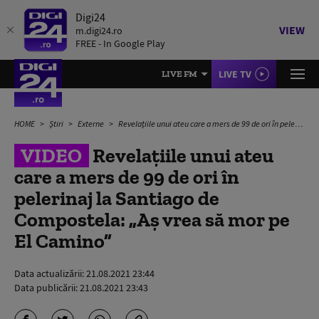
Digi24
VIEW
m.digi24.ro
FREE - In Google Play
LIVE TV
LIVE FM
HOME
Știri
Externe
Revelațiile unui ateu care a mers de 99 de ori în pelerinaj la Santiago de Compostela: „Aș vrea să mor pe El Camino”
VIDEO
Revelațiile unui ateu
care a mers de 99 de ori în
pelerinaj la Santiago de
Compostela: „Aș vrea să mor pe
El Camino”
Data actualizării:
21.08.2021 23:44
Data publicării:
21.08.2021 23:43