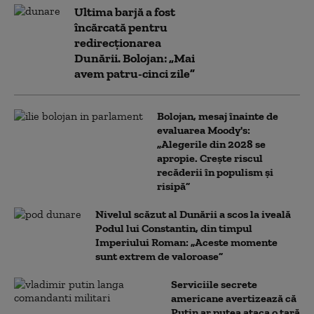
Ultima barjă a fost
încărcată pentru
redirecționarea
Dunării. Bolojan: „Mai
avem patru-cinci zile”
Bolojan, mesaj înainte de
evaluarea Moody's:
„Alegerile din 2028 se
apropie. Crește riscul
recăderii în populism și
risipă”
Nivelul scăzut al Dunării a scos la iveală
Podul lui Constantin, din timpul
Imperiului Roman: „Aceste momente
sunt extrem de valoroase”
Serviciile secrete
americane avertizează că
Putin ar putea ataca o țară