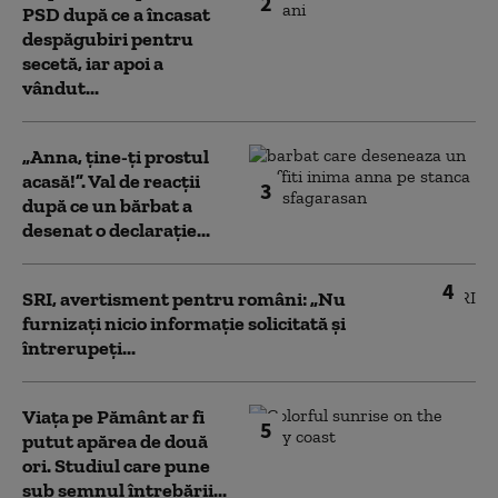
2
PSD după ce a încasat
despăgubiri pentru
secetă, iar apoi a
vândut...
„Anna, ţine-ţi prostul
acasă!”. Val de reacții
3
după ce un bărbat a
desenat o declarație...
4
SRI, avertisment pentru români: „Nu
furnizați nicio informație solicitată și
întrerupeți...
Viața pe Pământ ar fi
5
putut apărea de două
ori. Studiul care pune
sub semnul întrebării...