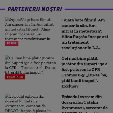
PARTENERII NOȘTRI
"Viața bate filmul. Am
cancer la sân. Am
intrat în metastază".
Alina Pușcău începe azi
un tratament
PE ROZ
revoluționar în L.A.
Cel mai bine plătit
jucător din SuperLiga a
fost pe teren la CFR –
Tromso 0-5! „Du-te, bă,
FANATIK.RO
și dă banii înapoi!”.
Exclusiv
Episodul extrem din
dosarul lui Cătălin
Avramescu, cercetat de