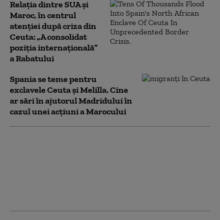
Relația dintre SUA și
Maroc, în centrul
atenției după criza din
Ceuta: „A consolidat
poziția internațională”
a Rabatului
Spania se teme pentru
exclavele Ceuta și Melilla. Cine
ar sări în ajutorul Madridului în
cazul unei acțiuni a Marocului
Jihadiști infiltrați
printre migranții
ajunși în Ceuta.
Marocul pune sub
acuzare 52 de persoane
pentru trecerile ilegale