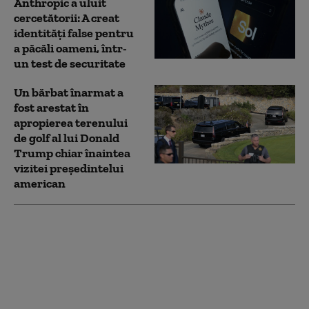
Anthropic a uluit
cercetătorii: A creat
identități false pentru
a păcăli oameni, într-
un test de securitate
Un bărbat înarmat a
fost arestat în
apropierea terenului
de golf al lui Donald
Trump chiar înaintea
vizitei președintelui
american
De ce ar putea fi
Irlanda cea mai mare
vulnerabilitate a
apărării europene