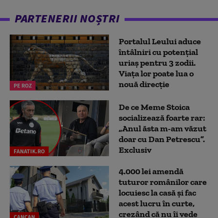
PARTENERII NOȘTRI
Portalul Leului aduce
întâlniri cu potențial
uriaș pentru 3 zodii.
Viața lor poate lua o
nouă direcție
PE ROZ
De ce Meme Stoica
socializează foarte rar:
„Anul ăsta m-am văzut
doar cu Dan Petrescu”.
Exclusiv
FANATIK.RO
4.000 lei amendă
tuturor românilor care
locuiesc la casă și fac
acest lucru în curte,
crezând că nu îi vede
CANCAN