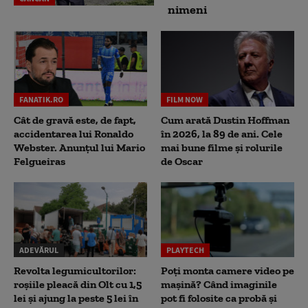
nimeni
FANATIK.RO
FILM NOW
Cât de gravă este, de fapt,
Cum arată Dustin Hoffman
accidentarea lui Ronaldo
în 2026, la 89 de ani. Cele
Webster. Anunțul lui Mario
mai bune filme și rolurile
Felgueiras
de Oscar
ADEVĂRUL
PLAYTECH
Revolta legumicultorilor:
Poți monta camere video pe
roșiile pleacă din Olt cu 1,5
mașină? Când imaginile
lei și ajung la peste 5 lei în
pot fi folosite ca probă și