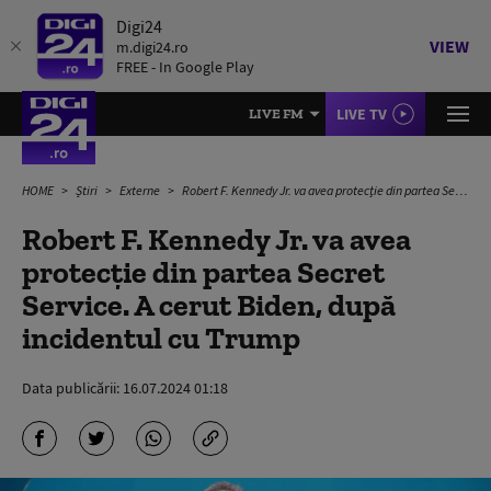
Digi24
VIEW
m.digi24.ro
FREE - In Google Play
LIVE TV
LIVE FM
HOME
Știri
Externe
Robert F. Kennedy Jr. va avea protecție din partea Secret Service. A cerut Biden, după incidentul cu Trump
Robert F. Kennedy Jr. va avea
protecție din partea Secret
Service. A cerut Biden, după
incidentul cu Trump
Data publicării:
16.07.2024 01:18