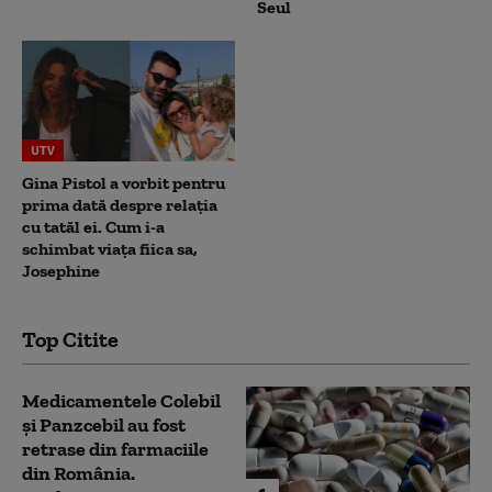
Seul
UTV
Gina Pistol a vorbit pentru
prima dată despre relația
cu tatăl ei. Cum i-a
schimbat viața fiica sa,
Josephine
Top Citite
Medicamentele Colebil
și Panzcebil au fost
retrase din farmaciile
din România.