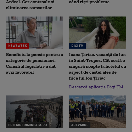
Ardeal. Cer controale și
când riști probleme
eliminarea samsarilor
NEWSWEEK
DIGI FM
Beneficiu la pensie pentru o
Ioana Țiriac, vacanță de lux
categorie de pensionari.
în Saint-Tropez. Cât costă o
Consiliul legislativ a dat
singură noapte la hotelul cu
aviz favorabil
aspect de castel ales de
fiica lui Ion Țiriac
Descarcă aplicația Digi FM
EDITIADEDIMINEATA.RO
ADEVARUL