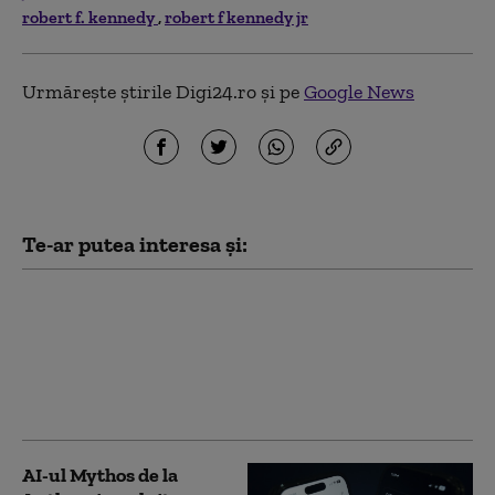
robert f. kennedy
robert f kennedy jr
Urmărește știrile Digi24.ro și pe
Google News
Te-ar putea interesa și:
Franţa avertizează că
„nu va tolera nicio
tentativă de ingerinţă
străină” în alegerile
prezidenţiale
AI-ul Mythos de la