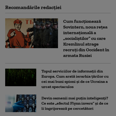
Recomandările redacţiei
Cum funcționează
Sovintern, noua rețea
internațională a
„socialiștilor” cu care
Kremlinul atrage
recruți din Occident în
armata Rusiei
Topul serviciilor de informații din
Europa. Cum arată ierarhia țărilor cu
cei mai buni spioni și de ce Ucraina a
urcat spectaculos
Devin oamenii mai puțin inteligenți?
Ce este „efectul Flynn invers” și de ce
îi îngrijorează pe cercetători