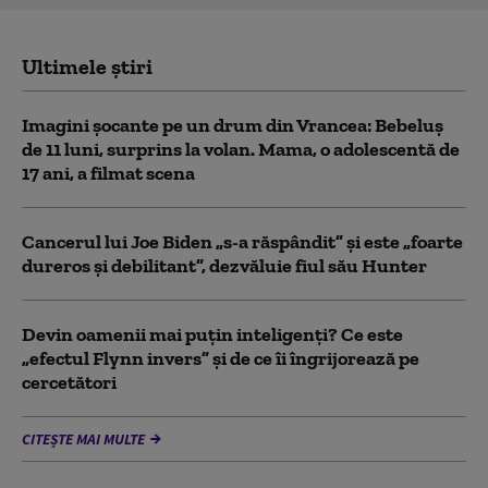
Ultimele știri
Imagini șocante pe un drum din Vrancea: Bebeluș
de 11 luni, surprins la volan. Mama, o adolescentă de
17 ani, a filmat scena
Cancerul lui Joe Biden „s-a răspândit” şi este „foarte
dureros și debilitant”, dezvăluie fiul său Hunter
Devin oamenii mai puțin inteligenți? Ce este
„efectul Flynn invers” și de ce îi îngrijorează pe
cercetători
CITEȘTE MAI MULTE