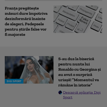
Franța pregătește
măsuri dure împotriva
dezinformării înainte
de alegeri. Pedepsele
pentru știrile false vor
fi majorate
S-au dus la biserică
pentru nunta lui
Ronaldo cu Georgina și
au avut o surpriză
uriașă! ”Momentul va
DIGI SPORT
rămâne în istorie”
Descarcă aplicația Digi
Sport