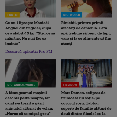
PRO FM
DIGI WORLD
Ce nu-i lipsește Monicăi
Rinichii, printre primii
Anghel din frigider, după
afectați de caniculă. Câtă
ce a slăbit 40 kg: “Știu ce să
apă trebuie să bem, de fapt,
mănânc. Nu mai fac ca
vara și la ce alimente să fim
înainte”
atenți
Descarcă aplicația Pro FM
DIGI ANIMAL WORLD
FILM NOW
A lăsat geamul mașinii
Matt Damon, eclipsat de
deschis peste noapte, iar
frumoasa lui soție, pe
când s-a trezit a găsit
covorul roșu. Tablou
animalul atârnat de volan:
superb de familie alături de
„Noroc că se mișcă greu”
două dintre fiicele lor, la