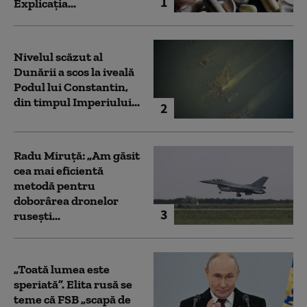
1
Explicația...
Nivelul scăzut al
Dunării a scos la iveală
Podul lui Constantin,
din timpul Imperiului...
2
Radu Miruță: „Am găsit
cea mai eficientă
metodă pentru
doborârea dronelor
3
rusești...
„Toată lumea este
speriată”. Elita rusă se
teme că FSB „scapă de