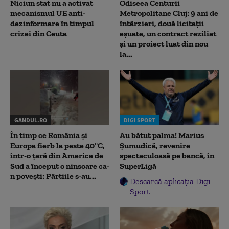
Niciun stat nu a activat
Odiseea Centurii
mecanismul UE anti-
Metropolitane Cluj: 9 ani de
dezinformare în timpul
întârzieri, două licitații
crizei din Ceuta
eșuate, un contract reziliat
și un proiect luat din nou
la...
GANDUL.RO
DIGI SPORT
În timp ce România și
Au bătut palma! Marius
Europa fierb la peste 40°C,
Șumudică, revenire
într-o țară din America de
spectaculoasă pe bancă, în
Sud a început o ninsoare ca-
SuperLigă
n povești: Pârtiile s-au...
Descarcă aplicația Digi
Sport