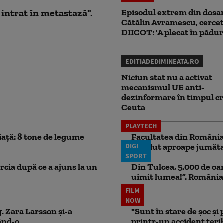
 intrat în metastază".
Episodul extrem din dosar
Cătălin Avramescu, cercet
DIICOT: 'A plecat în pădur
EDITIADEDIMINEATA.RO
Niciun stat nu a activat
mecanismul UE anti-
dezinformare în timpul cr
Ceuta
PLAYTECH
iață: 8 tone de legume
Facultatea din România 
DIGI
pierdut aproape jumăta
SPORT
rcia după ce a ajuns la un
Din Tulcea, 5.000 de oa
uimit lumea!”. România
FILM
NOW
. Zara Larsson și-a
"Sunt în stare de șoc și
nd-o...
printr-un accident teribi