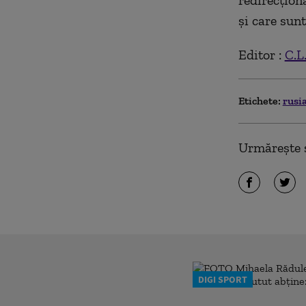
redirecţion
şi care sun
Editor :
C.L
Etichete:
rusi
Urmărește ș
DIGI SPORT