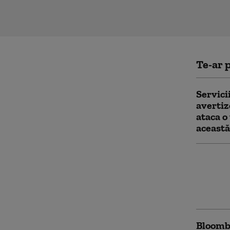
Te-ar p
Servici
avertiz
ataca o
aceast
Ucraine
„Amazon
un cent
Ekater
Bloomb