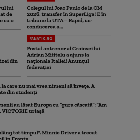
ul lui
Colegul lui Joao Paulo de la CM
at de
2026, transfer în SuperLiga! E în
e cu o
tribune la UTA – Rapid, iar
conducerea a...
FANATIK.RO
Fostul antrenor al Craiovei lui
Adrian Mititelu a ajuns la
izei din
naționala Italiei! Anunțul
federației
la care nu mai vrea nimeni să înveţe. A
te din studenţi
menii au lăsat Europa cu ”gura căscată”: ”Am
, VICTORIE uriașă
 plâng tot timpul". Minnie Driver a trecut
l în Franța...