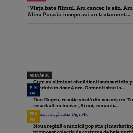
"Viața bate filmul. Am cancer la sân. Am
Alina Pușcău începe azi un tratament...
ADEVĂRUL
Cum au eliminat cisnădienii samsarii din p
DIGI
vândute în doar 4 ore. Oamenii stau la...
FM
Dan Negru, reacție virală din vacanța în Tu
resort all inclusive: „Și noi, românii...
PRO
Descarcă aplicația Digi FM
FM
Noua regină a muzicii pop știe și marketing
promovat colecția de costume de baie purtâ