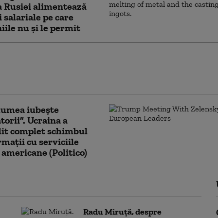
a Rusiei alimentează
i salariale pe care
ile nu şi le permit
 interceptat cu 250% mai multe
 rusești în apropierea teritoriului său.
îngrijorător: „Cifrele nu mint”
lumea iubește
torii”. Ucraina a
lit complet schimbul
rmații cu serviciile
 americane (Politico)
Radu Miruță, despre