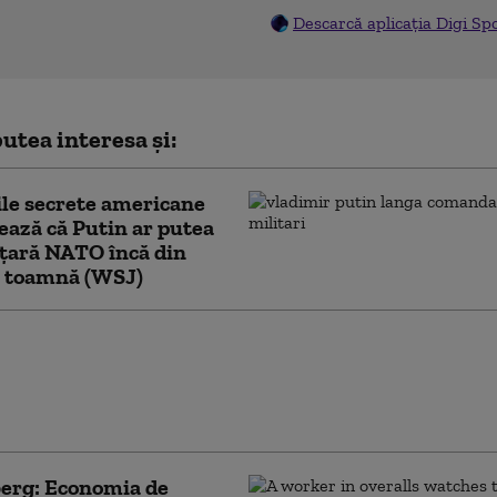
Descarcă aplicația Digi Sp
utea interesa și:
ile secrete americane
ează că Putin ar putea
 țară NATO încă din
ă toamnă (WSJ)
nii atacă din nou cu drone
ul rusesc”. Incendiu la
ru logistic Wildberries din
inburg
erg: Economia de