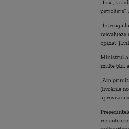
„Însă, toto
petroliere”,
„Întreaga l
reevalueze r
opinat Ţivil
Ministrul a
multe ţări a
„Am primit 
(livrările n
aprovizionar
Preşedintel
renunţe com