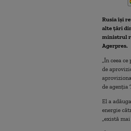
Rusia îşi r
alte ţări d
ministrul r
Agerpres.
„În ceea ce
de aprovizi
aproviziona
de agenţia 
El a adăuga
energie cătr
„există mai 