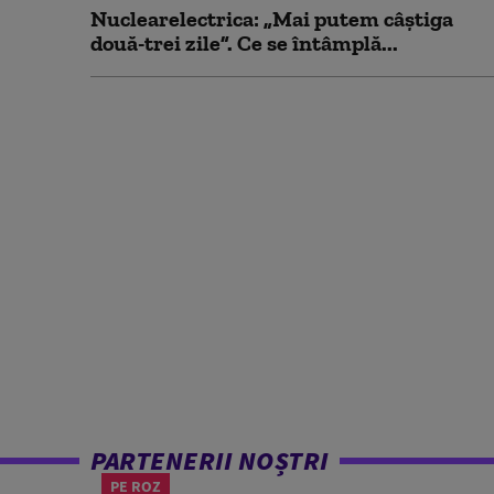
Nuclearelectrica: „Mai putem câștiga
două-trei zile”. Ce se întâmplă...
PARTENERII NOȘTRI
PE ROZ