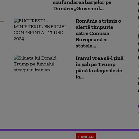
scufundarea barjelor pe
Dunăre: „Guvernul...
România a trimis o
alertă timpurie
către Comisia
Europeană și
statele...
Iranul vrea să-l țină
în șah pe Trump
până la alegerile de
la...
CANCAN