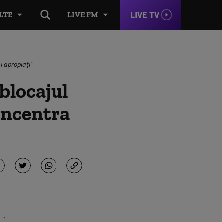
LIVE TV
LTE
LIVE FM
i apropiaţi”
blocajul
oncentra