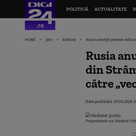
POLITICĂ
ACTUALITATE
E
HOME
Știri
Externe
Rusia anunță primele măsuri
Rusia anu
din Strâ
către „ve
Data publicării:
25.03.2026 1
Președintele rus Vladimir Put