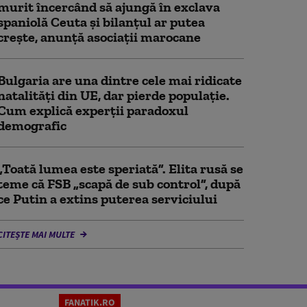
murit încercând să ajungă în exclava
spaniolă Ceuta şi bilanţul ar putea
creşte, anunță asociații marocane
Bulgaria are una dintre cele mai ridicate
natalități din UE, dar pierde populație.
Cum explică experții paradoxul
demografic
„Toată lumea este speriată”. Elita rusă se
teme că FSB „scapă de sub control”, după
ce Putin a extins puterea serviciului
CITEȘTE MAI MULTE
FANATIK.RO