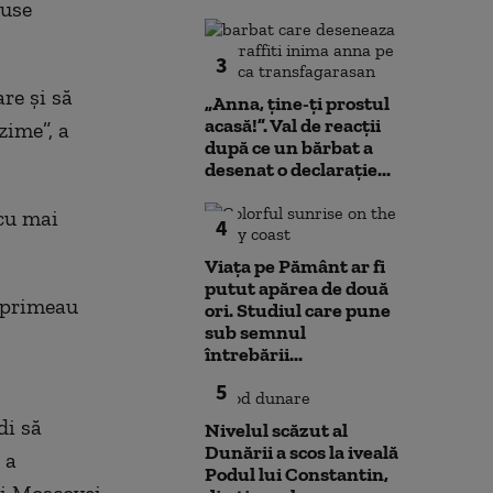
duse
3
re şi să
„Anna, ţine-ţi prostul
acasă!”. Val de reacții
zime”, a
după ce un bărbat a
desenat o declarație...
 cu mai
4
Viața pe Pământ ar fi
putut apărea de două
e primeau
ori. Studiul care pune
sub semnul
întrebării...
5
di să
Nivelul scăzut al
Dunării a scos la iveală
 a
Podul lui Constantin,