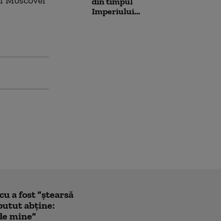
ni Moscovei
din timpul
Imperiului...
u a fost ”ștearsă
putut abține:
 de mine”