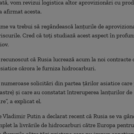
dată, vom revizui logistica altor aprovizionări cu pro
 a afirmat acesta.
ume va trebui să regândească lanţurile de aproviziona
iscurile. Cred că toţi studiază acest aspect în profun
iov.
 recunoscut că Rusia lucrează acum la noi contracte
siatice cărora le furniza hidrocarburi.
numeroase solicitări din partea ţărilor asiatice car
oastre) şi care au constatat întreruperea lanţurilor de
e”, a explicat el.
e Vladimir Putin a declarat recent că Rusia se va gân
plet la livrările de hidrocarburi către Europa pentru