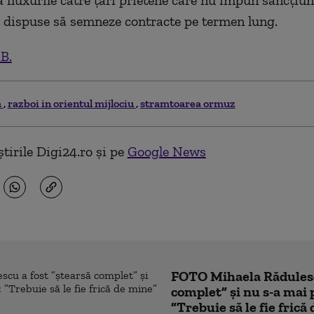
a fluxurile către ţări prietene care nu impun sancţiu
t dispuse să semneze contracte pe termen lung.
.B.
a
razboi in orientul mijlociu
stramtoarea ormuz
tirile Digi24.ro și pe
Google News
FOTO Mihaela Rădulesc
complet” și nu s-a mai 
”Trebuie să le fie frică