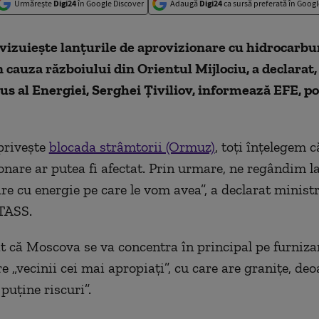
Urmărește
Digi24
în Google Discover
Adaugă
Digi24
ca sursă preferată în Googl
evizuieşte lanţurile de aprovizionare cu hidrocarbu
in cauza războiului din Orientul Mijlociu, a declarat,
us al Energiei, Serghei Ţiviliov, informează EFE, po
 priveşte
blocada strâmtorii (Ormuz)
, toţi înţelegem c
onare ar putea fi afectat. Prin urmare, ne regândim la
re cu energie pe care le vom avea”, a declarat ministr
TASS.
t că Moscova se va concentra în principal pe furniza
e „vecinii cei mai apropiaţi”, cu care are graniţe, deo
puţine riscuri”.