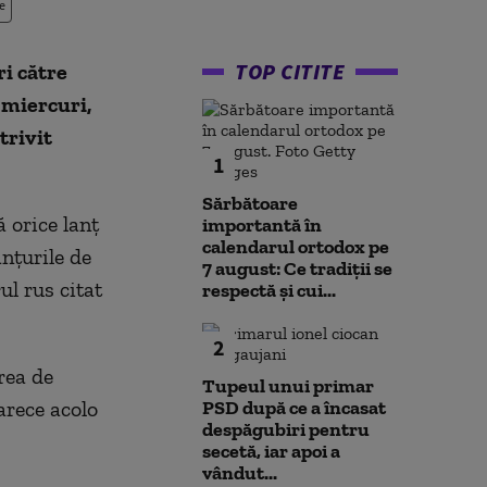
e
TOP CITITE
ri către
 miercuri,
trivit
1
Sărbătoare
ă orice lanţ
importantă în
calendarul ortodox pe
nţurile de
7 august: Ce tradiții se
ul rus citat
respectă și cui...
2
rea de
Tupeul unui primar
arece acolo
PSD după ce a încasat
despăgubiri pentru
secetă, iar apoi a
vândut...