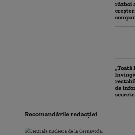
război 
creşter
compani
NATO a
avioane
Bilanț 
„Toată 
învingă
restabi
de info
secrete
Recomandările redacţiei