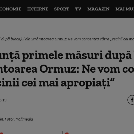
CONOMIE
EXTERNE
SPORT
TV
MAGAZIN
MAI MU
 după blocajul din Strâmtoarea Ormuz: Ne vom concentra către „vecinii cei ma
nță primele măsuri după 
mtoarea Ormuz: Ne vom c
cinii cei mai apropiaţi”
6:19
in. Foto: Profimedia