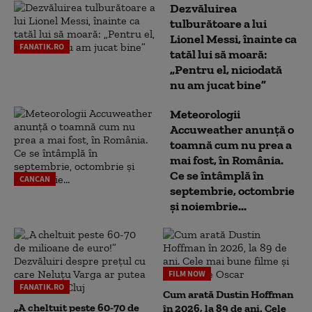
Dezvăluirea
tulburătoare a lui
Lionel Messi, înainte ca
FANATIK.RO
tatăl lui să moară:
„Pentru el, niciodată
nu am jucat bine”
Meteorologii
Accuweather anunță o
toamnă cum nu prea a
mai fost, în România.
Ce se întâmplă în
CANCAN
septembrie, octombrie
și noiembrie...
FILM NOW
FANATIK.RO
Cum arată Dustin Hoffman
„A cheltuit peste 60-70 de
în 2026, la 89 de ani. Cele