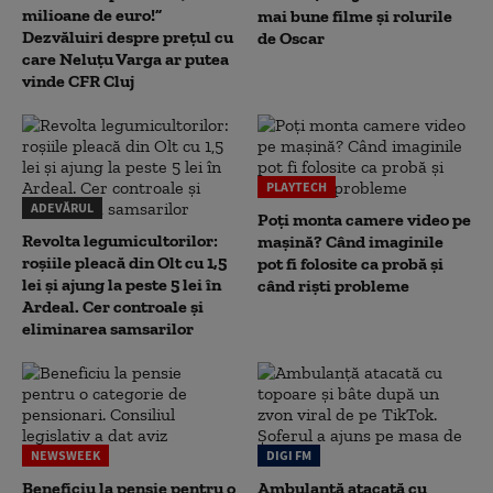
milioane de euro!”
mai bune filme și rolurile
Dezvăluiri despre prețul cu
de Oscar
care Neluțu Varga ar putea
vinde CFR Cluj
PLAYTECH
ADEVĂRUL
Poți monta camere video pe
Revolta legumicultorilor:
mașină? Când imaginile
roșiile pleacă din Olt cu 1,5
pot fi folosite ca probă și
lei și ajung la peste 5 lei în
când riști probleme
Ardeal. Cer controale și
eliminarea samsarilor
NEWSWEEK
DIGI FM
Beneficiu la pensie pentru o
Ambulanță atacată cu