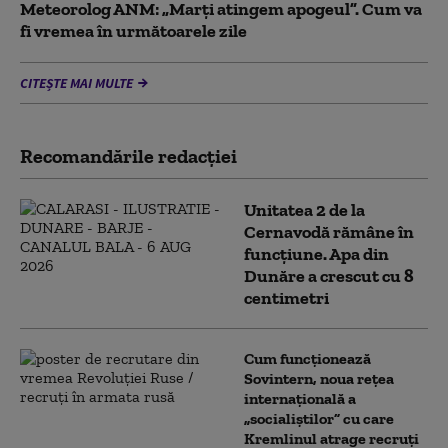
Meteorolog ANM: „Marți atingem apogeul”. Cum va
fi vremea în următoarele zile
CITEȘTE MAI MULTE
Recomandările redacţiei
Unitatea 2 de la
Cernavodă rămâne în
funcțiune. Apa din
Dunăre a crescut cu 8
centimetri
Cum funcționează
Sovintern, noua rețea
internațională a
„socialiștilor” cu care
Kremlinul atrage recruți