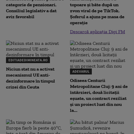
categorie de pensionari.
topoare și bâte după un
Consiliul legislativ a dat
zvon viral de pe TikTok.
aviz favorabil
Șoferul a ajuns pe masa de
operație
Descarcă aplicația Digi FM
EDITIADEDIMINEATA.RO
Niciun stat nu a activat
ADEVARUL
mecanismul UE anti-
Odiseea Centurii
dezinformare în timpul
Metropolitane Cluj: 9 ani de
crizei din Ceuta
întârzieri, două licitații
eșuate, un contract reziliat
și un proiect luat din nou
la...