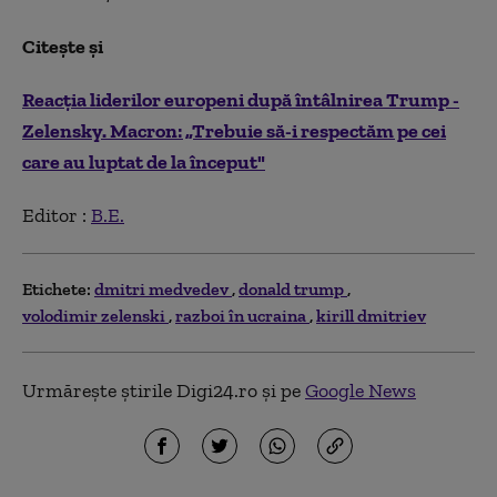
Citește și
Reacția liderilor europeni după întâlnirea Trump -
Zelensky. Macron: „Trebuie să-i respectăm pe cei
care au luptat de la început"
Editor :
B.E.
Etichete:
dmitri medvedev
donald trump
volodimir zelenski
razboi în ucraina
kirill dmitriev
Urmărește știrile Digi24.ro și pe
Google News