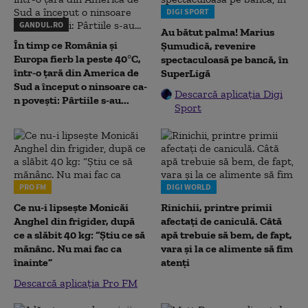
DIGI SPORT
GANDUL.RO
Au bătut palma! Marius
În timp ce România și
Șumudică, revenire
Europa fierb la peste 40°C,
spectaculoasă pe bancă, în
într-o țară din America de
SuperLigă
Sud a început o ninsoare ca-
Descarcă aplicația Digi
n povești: Pârtiile s-au...
Sport
PRO FM
DIGI WORLD
Ce nu-i lipsește Monicăi
Rinichii, printre primii
Anghel din frigider, după
afectați de caniculă. Câtă
ce a slăbit 40 kg: “Știu ce să
apă trebuie să bem, de fapt,
mănânc. Nu mai fac ca
vara și la ce alimente să fim
înainte”
atenți
Descarcă aplicația Pro FM