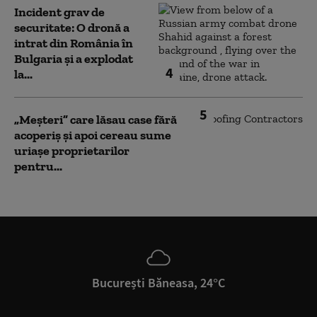
Incident grav de
securitate: O dronă a
intrat din România în
Bulgaria şi a explodat
4
la...
5
„Meșteri” care lăsau case fără
acoperiș și apoi cereau sume
uriașe proprietarilor
pentru...
București Băneasa, 24°C