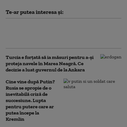
Te-ar putea interesa și:
Musk nu permite Ucrainei să utilizeze
reţeaua Starlink pentru atacuri în
Rusia. Ce le-a spus oficialilor de la Kiev
Turcia e forțată să ia măsuri pentru a-și
proteja navele în Marea Neagră. Ce
decizie a luat guvernul de la Ankara
Cine vine după Putin?
Rusia se apropie de o
inevitabilă criză de
succesiune. Lupta
pentru putere care ar
putea începe la
Kremlin