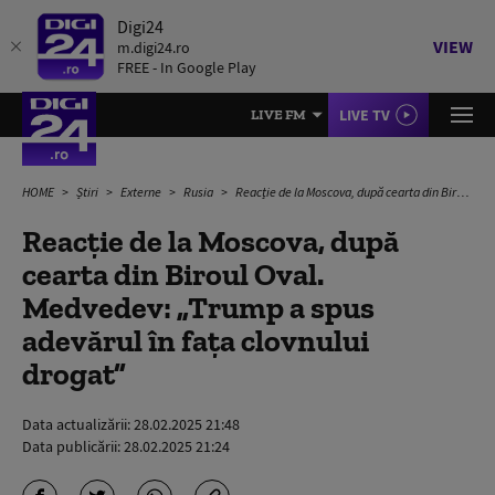
Digi24
VIEW
m.digi24.ro
FREE - In Google Play
LIVE TV
LIVE FM
HOME
Știri
Externe
Rusia
Reacție de la Moscova, după cearta din Biroul Oval. Medvedev: „Trump a spus adevărul în faţa clovnului drogat”
Reacție de la Moscova, după
cearta din Biroul Oval.
Medvedev: „Trump a spus
adevărul în faţa clovnului
drogat”
Data actualizării:
28.02.2025 21:48
Data publicării:
28.02.2025 21:24