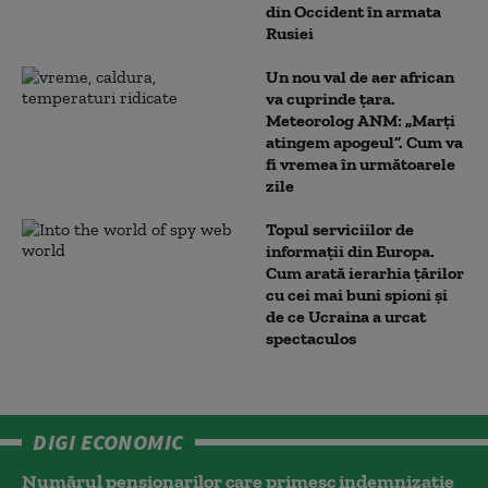
din Occident în armata
Rusiei
Un nou val de aer african
va cuprinde țara.
Meteorolog ANM: „Marți
atingem apogeul”. Cum va
fi vremea în următoarele
zile
Topul serviciilor de
informații din Europa.
Cum arată ierarhia țărilor
cu cei mai buni spioni și
de ce Ucraina a urcat
spectaculos
DIGI ECONOMIC
Numărul pensionarilor care primesc indemnizaţie