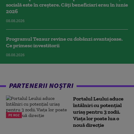
socială este în creștere. Câți beneficiari erau în iunie
2026
08.08.2026
Programul Tezaur revine cu dobânzi avantajoase.
Ce primesc investitorii
08.08.2026
PARTENERII NOȘTRI
Portalul Leului aduce
întâlniri cu potențial
uriaș pentru 3 zodii.
PE ROZ
Viața lor poate lua o
nouă direcție