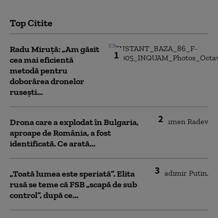
Top Citite
Radu Miruță: „Am găsit
1
cea mai eficientă
metodă pentru
doborârea dronelor
rusești...
2
Drona care a explodat în Bulgaria,
aproape de România, a fost
identificată. Ce arată...
3
„Toată lumea este speriată”. Elita
rusă se teme că FSB „scapă de sub
control”, după ce...