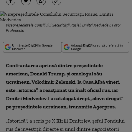
Vicepreşedintele Consiliului Securităţii Rusiei, Dmitri Medvedev. Foto:
Profimedia
Urmărește
Digi24
în Google
Adaugă
Digi24
ca sursă preferată în
Discover
Google
Confruntarea aprinsă dintre preşedintele
american, Donald Trump, şi omologul său
ucrainean, Volodimir Zelenski, la Casa Albă vineri
este „istorică”, a reacţionat un înalt oficial rus, iar
Dmitri Medvedev l-a catalogat drept „clovn drogat”
pe președintele ucrainean, transmite Agerpres.
„Istorică", a scris pe X Kirill Dmitriev, şeful Fondului
rus de investiţii directe şi unul dintre negociatorii