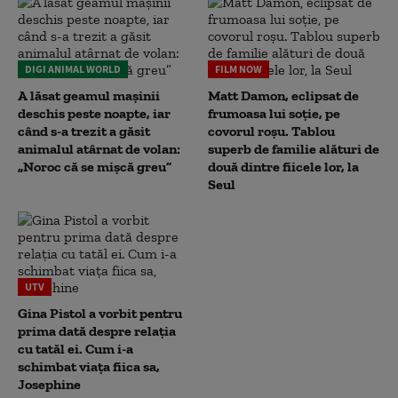
DIGI ANIMAL WORLD
FILM NOW
A lăsat geamul mașinii
Matt Damon, eclipsat de
deschis peste noapte, iar
frumoasa lui soție, pe
când s-a trezit a găsit
covorul roșu. Tablou
animalul atârnat de volan:
superb de familie alături de
„Noroc că se mișcă greu”
două dintre fiicele lor, la
Seul
UTV
Gina Pistol a vorbit pentru
prima dată despre relația
cu tatăl ei. Cum i-a
schimbat viața fiica sa,
Josephine