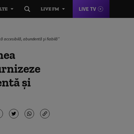
LIVE TV
LTE
LIVE FM
că accesibilă, abundentă şi fiabilă”
nea
urnizeze
entă şi