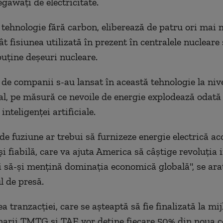
gawaţi de electricitate.
 tehnologie fără carbon, eliberează de patru ori mai 
t fisiunea utilizată în prezent în centralele nucleare 
uţine deşeuri nucleare.
 de companii s-au lansat în această tehnologie la niv
al, pe măsură ce nevoile de energie explodează odată
inteligenţei artificiale.
de fuziune ar trebui să furnizeze energie electrică acc
 fiabilă, care va ajuta America să câştige revoluţia i
 şi să-şi menţină dominaţia economică globală", se ara
 de presă.
a tranzacţiei, care se aşteaptă să fie finalizată la mi
narii TMTG şi TAE vor deţine fiecare 50% din noua 