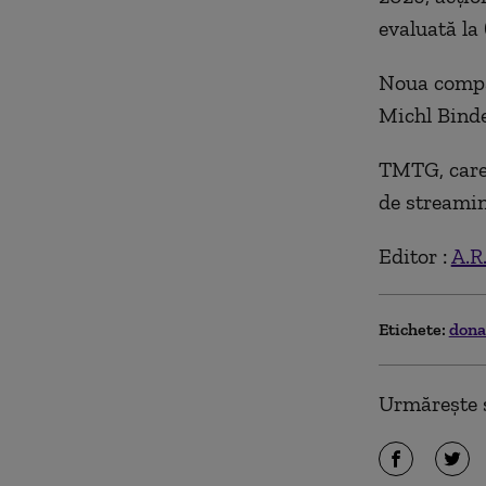
evaluată la 
Noua compa
Michl Bind
TMTG, care 
de streaming
Editor :
A.R
Etichete:
dona
Urmărește ș