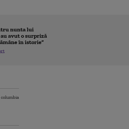
ntru nunta lui
 au avut o surpriză
ămâne în istorie”
ort