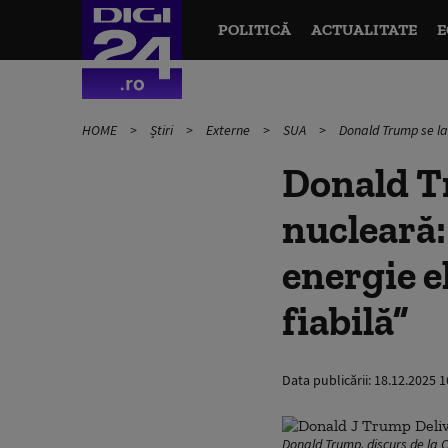
POLITICĂ
ACTUALITATE
E
HOME
Știri
Externe
SUA
Donald Trump se lan
Donald T
nucleară:
energie e
fiabilă”
Data publicării:
18.12.2025 1
Donald Trump, discurs de la 