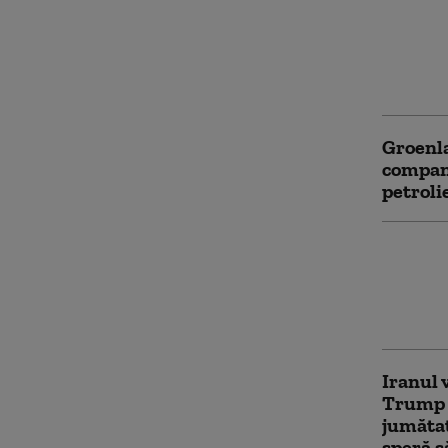
Todd Bl
lui Tru
procuro
la limi
Groenla
compani
petroli
„Nu exi
colonia
campani
asupra
Iranul 
Trump p
jumăta
speră s