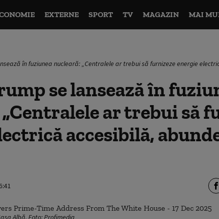
CONOMIE
EXTERNE
SPORT
TV
MAGAZIN
MAI MU
sează în fuziunea nucleară: „Centralele ar trebui să furnizeze energie electri
rump se lansează în fuziu
 „Centralele ar trebui să f
lectrică accesibilă, abund
6:41
Casa Albă. Foto: Profimedia