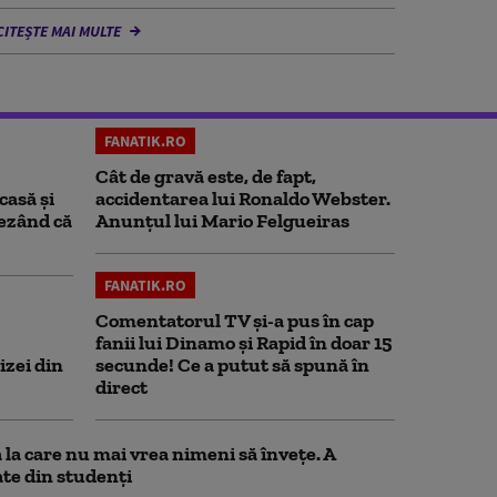
CITEȘTE MAI MULTE
FANATIK.RO
Cât de gravă este, de fapt,
casă și
accidentarea lui Ronaldo Webster.
rezând că
Anunțul lui Mario Felgueiras
FANATIK.RO
Comentatorul TV și-a pus în cap
fanii lui Dinamo și Rapid în doar 15
izei din
secunde! Ce a putut să spună în
direct
la care nu mai vrea nimeni să înveţe. A
te din studenţi