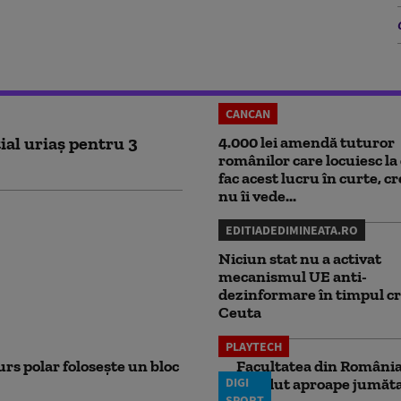
CANCAN
ial uriaș pentru 3
4.000 lei amendă tuturor
românilor care locuiesc la 
fac acest lucru în curte, c
nu îi vede...
EDITIADEDIMINEATA.RO
Niciun stat nu a activat
mecanismul UE anti-
dezinformare în timpul cr
Ceuta
PLAYTECH
rs polar folosește un bloc
Facultatea din România 
DIGI
pierdut aproape jumăta
SPORT