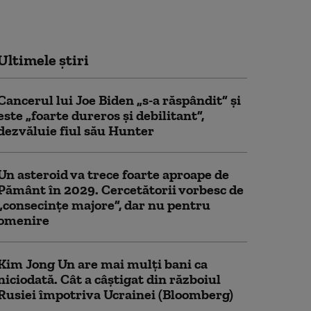
Ultimele știri
Cancerul lui Joe Biden „s-a răspândit” şi
este „foarte dureros și debilitant”,
dezvăluie fiul său Hunter
Un asteroid va trece foarte aproape de
Pământ în 2029. Cercetătorii vorbesc de
„consecințe majore”, dar nu pentru
omenire
Kim Jong Un are mai mulți bani ca
niciodată. Cât a câștigat din războiul
Rusiei împotriva Ucrainei (Bloomberg)