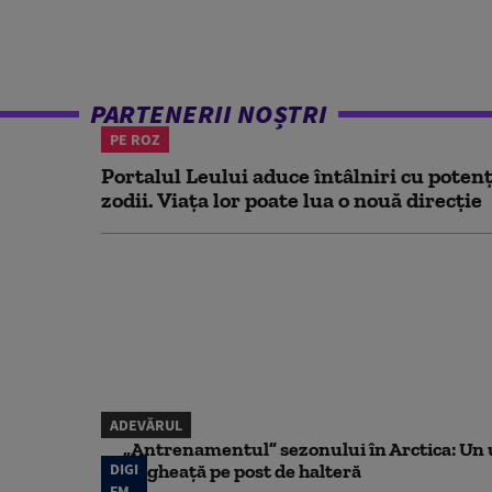
PARTENERII NOȘTRI
PE ROZ
Portalul Leului aduce întâlniri cu potenț
zodii. Viața lor poate lua o nouă direcție
ADEVĂRUL
„Antrenamentul” sezonului în Arctica: Un u
DIGI
de gheață pe post de halteră
FM