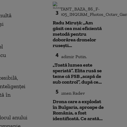
3
multă
Radu Miruță: „Am
şi
găsit cea mai eficientă
metodă pentru
doborârea dronelor
rusești...
el
4
 cu
„Toată lumea este
speriată”. Elita rusă se
teme că FSB „scapă de
esibilă,
sub control”, după ce...
nteligenţei
5
tă în
Drona care a explodat
în Bulgaria, aproape de
România, a fost
jlocul anului
identificată. Ce arată...
companie,