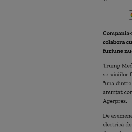
Compania-m
colabora c
fuziune nuc
Trump Medi
serviciilor
"una dintre
anunţat com
Agerpres.
De asemenea
electrică de