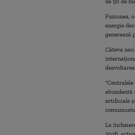
de 50 de me
Fuziunea, o
energie decâ
generează p
Câteva zeci
internaţion
dezvoltarea 
"Centralele 
abundentă şi
artificiale
comunicatul
La încheiere
2026, acţio