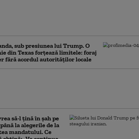
anche, fostul avocat al
mp, confirmat
r general al SUA. Vot
tă în Senat
nda, sub presiunea lui Trump. O
e din Texas forțează limitele: foraj
er fără acordul autorităților locale
stă nicio cale de scăpare”. Cuba,
 renegată a SUA: în interiorul
ei de presiune a lui Marco Rubio
 Havanei
vrea să-l țină în șah pe
ână la alegerile de la
tea mandatului. Ce
ă obțină: „Va continua