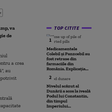
e
TOP CITITE
ump, va
gie de
1
Medicamentele
Colebil și Panzcebil au
niul
fost retrase din
entru a crea
farmaciile din
România. Explicația...
", au
2
potrivit
Nivelul scăzut al
Dunării a scos la iveală
Podul lui Constantin,
ntrală
din timpul
capacitate
Imperiului...