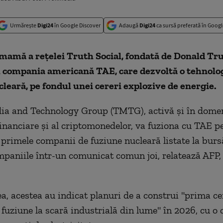
Urmărește
Digi24
în Google Discover
Adaugă
Digi24
ca sursă preferată în Googl
amă a reţelei Truth Social, fondată de Donald Tr
u compania americană TAE, care dezvoltă o tehnolo
leară, pe fondul unei cereri explozive de energie.
a and Technology Group (TMTG), activă şi în dome
 financiare şi al criptomonedelor, va fuziona cu TAE p
 primele companii de fuziune nucleară listate la bursă
paniile într-un comunicat comun joi, relatează AFP, 
, acestea au indicat planuri de a construi "prima ce
 fuziune la scară industrială din lume" în 2026, cu o 