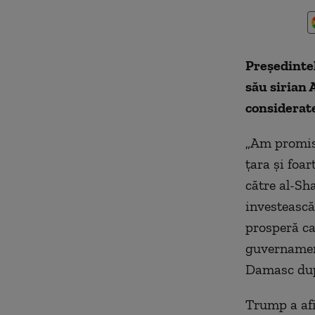
Preşedinte
său sirian 
considerate
„Am promis 
ţara şi foar
către al-Sh
investească
prosperă ca 
guvernament
Damasc după
Trump a afi