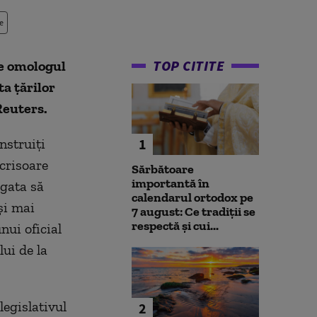
e
TOP CITITE
e omologul
ta ţărilor
Reuters.
nstruiţi
1
scrisoare
Sărbătoare
importantă în
gata să
calendarul ortodox pe
şi mai
7 august: Ce tradiții se
respectă și cui...
nui oficial
ui de la
legislativul
2