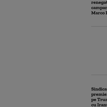
renegat
campani
Marco 
Iranul 
Trump p
jumăta
speră s
să facă 
Sindica
premier
pe Trum
cu Iran