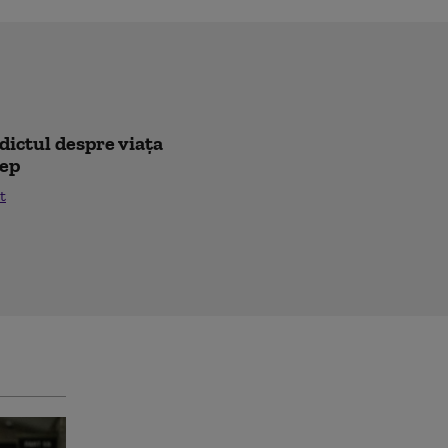
rdictul despre viața
lep
t