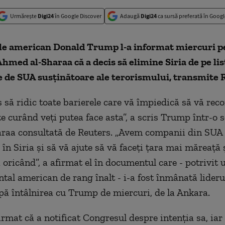
Urmărește
Digi24
în Google Discover
Adaugă
Digi24
ca sursă preferată în Googl
le american Donald Trump l-a informat miercuri p
Ahmed al-Sharaa că a decis să elimine Siria de pe lis
 de SUA susţinătoare ale terorismului, transmite 
să ridic toate barierele care vă împiedică să vă reco
te curând veţi putea face asta”, a scris Trump într-o 
araa consultată de Reuters. „Avem companii din SUA 
 în Siria şi să vă ajute să vă faceţi ţara mai măreaţă 
oricând”, a afirmat el în documentul care - potrivit u
al american de rang înalt - i-a fost înmânată liderul
 întâlnirea cu Trump de miercuri, de la Ankara.
rmat că a notificat Congresul despre intenţia sa, iar 