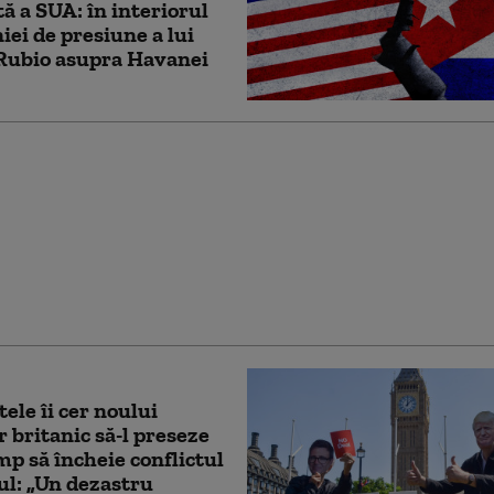
ă a SUA: în interiorul
ei de presiune a lui
Rubio asupra Havanei
vrea să-l țină în șah pe
ână la alegerile de la
tea mandatului. Ce
ă obțină: „Va continua
jocuri”
tele îi cer noului
 britanic să-l preseze
p să încheie conflictul
ul: „Un dezastru