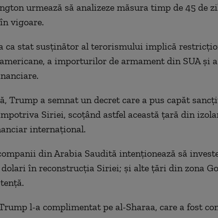
ngton urmează să analizeze măsura timp de 45 de zil
în vigoare.
ca stat susţinător al terorismului implică restricţi
 americane, a importurilor de armament din SUA şi 
inanciare.
ă, Trump a semnat un decret care a pus capăt sancţi
mpotriva Siriei, scoţând astfel această ţară din izola
nanciar internaţional.
ompanii din Arabia Saudită intenţionează să invest
dolari în reconstrucţia Siriei; şi alte ţări din zona Go
tenţă.
Trump l-a complimentat pe al-Sharaa, care a fost c