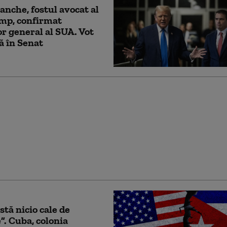
anche, fostul avocat al
mp, confirmat
r general al SUA. Vot
tă în Senat
nda, sub presiunea lui
 O companie din Texas
 limitele: foraj
er fără acordul
ăților locale
stă nicio cale de
”. Cuba, colonia