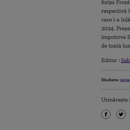
forţei Front
respectivă î
care l-a înl
2024. Preşe
împotriva S
de toată lu
Editor :
Seb
Etichete:
siri
Urmărește ș