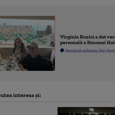
Virginia Ruzici a dat ve
personală a Simonei Ha
Descarcă aplicația Digi Spor
utea interesa și: