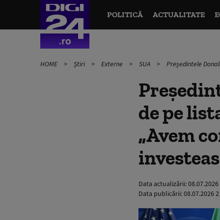
POLITICĂ
ACTUALITATE
E
HOME
Știri
Externe
SUA
Preşedintele Donal
Preşedint
de pe list
„Avem co
investeas
Data actualizării:
08.07.2026
Data publicării:
08.07.2026 2