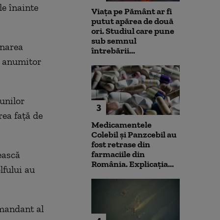
e înainte
Viața pe Pământ ar fi
putut apărea de două
ori. Studiul care pune
sub semnul
onarea
întrebării...
a anumitor
unilor
3
rea faţă de
Medicamentele
Colebil și Panzcebil au
fost retrase din
ească
farmaciile din
România. Explicația...
lfului au
omandant al