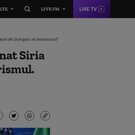
LIVE TV
LTE
LIVE FM
mpanii din SUA gata să investească”
nat Siria
rismul.