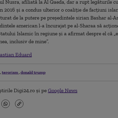
ul Nusra, afiliată la Al Qaeda, dar a rupt legăturile 
n 2016 şi a condus ulterior o coaliţie de facţiuni isla
ăturat de la putere pe preşedintele sirian Bashar al-A
dintele american l-a încurajat pe al-Sharaa să acţion
tatului Islamic în regiune şi a afirmat despre el că „
mea, inclusiv de mine”.
astian Eduard
a
terorism
donald trump
tirile Digi24.ro și pe
Google News