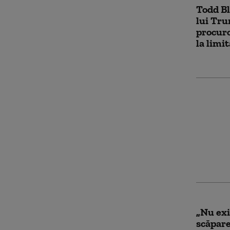
Todd Bl
lui Tru
procuro
la limi
Groenla
Trump.
forțează
petroli
autorit
„Nu exi
scăpare