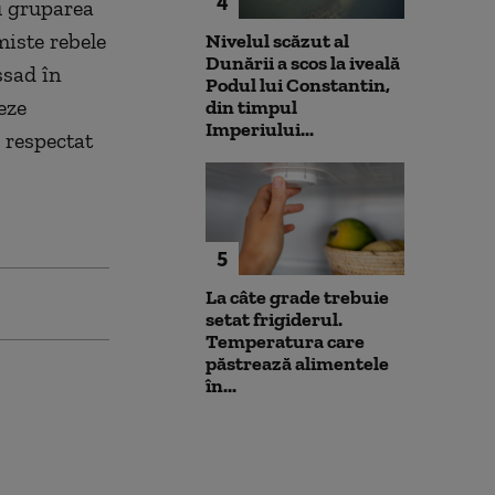
4
cu gruparea
miste rebele
Nivelul scăzut al
Dunării a scos la iveală
ssad în
Podul lui Constantin,
eze
din timpul
Imperiului...
e respectat
5
La câte grade trebuie
setat frigiderul.
Temperatura care
păstrează alimentele
în...