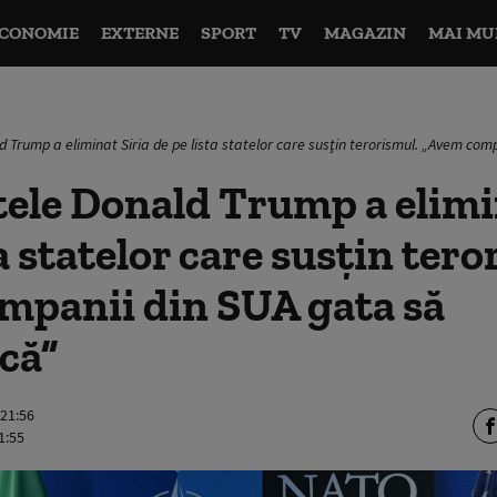
CONOMIE
EXTERNE
SPORT
TV
MAGAZIN
MAI MU
d Trump a eliminat Siria de pe lista statelor care susţin terorismul. „Avem co
ele Donald Trump a elimi
a statelor care susţin tero
mpanii din SUA gata să
că”
 21:56
1:55