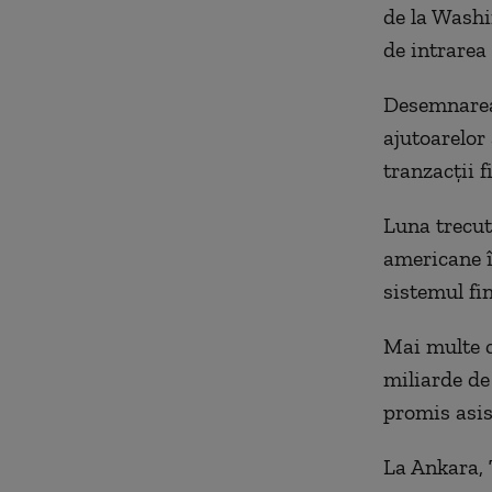
de la Washi
de intrarea 
Desemnarea 
ajutoarelor
tranzacţii f
Luna trecut
americane î
sistemul fi
Mai multe c
miliarde de 
promis asis
La Ankara, 