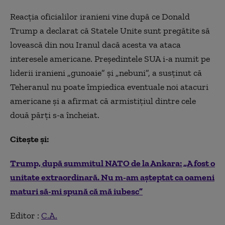
Reacția oficialilor iranieni vine după ce Donald
Trump a declarat că Statele Unite sunt pregătite să
lovească din nou Iranul dacă acesta va ataca
interesele americane. Președintele SUA i-a numit pe
liderii iranieni „gunoaie” și „nebuni”, a susținut că
Teheranul nu poate împiedica eventuale noi atacuri
americane și a afirmat că armistițiul dintre cele
două părți s-a încheiat.
Citește și:
Trump, după summitul NATO de la Ankara: „A fost o
unitate extraordinară. Nu m-am așteptat ca oameni
maturi să-mi spună că mă iubesc”
Editor :
C.A.