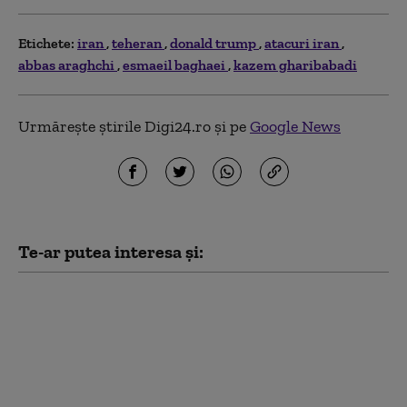
Etichete:
iran
teheran
donald trump
atacuri iran
abbas araghchi
esmaeil baghaei
kazem gharibabadi
Urmărește știrile Digi24.ro și pe
Google News
Te-ar putea interesa și:
Trump spune cum a
oprit Iranul „cel mai
mare atac” al SUA de
după cel de-Al Doilea
Război Mondial: „Eram
pregătiți”