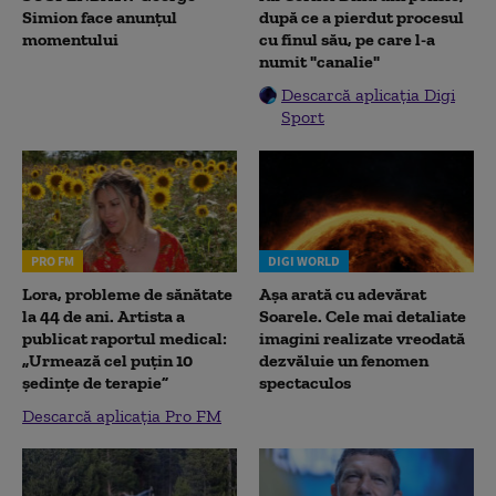
Simion face anunțul
după ce a pierdut procesul
momentului
cu finul său, pe care l-a
numit "canalie"
Descarcă aplicația Digi
Sport
PRO FM
DIGI WORLD
Lora, probleme de sănătate
Așa arată cu adevărat
la 44 de ani. Artista a
Soarele. Cele mai detaliate
publicat raportul medical:
imagini realizate vreodată
„Urmează cel puțin 10
dezvăluie un fenomen
ședințe de terapie”
spectaculos
Descarcă aplicația Pro FM