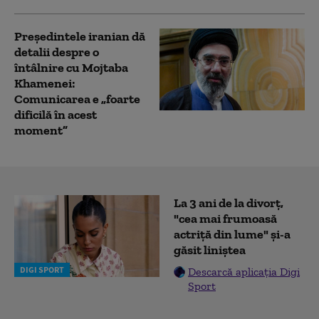
Preşedintele iranian dă
detalii despre o
întâlnire cu Mojtaba
Khamenei:
Comunicarea e „foarte
dificilă în acest
moment”
La 3 ani de la divorț,
"cea mai frumoasă
actriță din lume" și-a
găsit liniștea
DIGI SPORT
Descarcă aplicația Digi
Sport