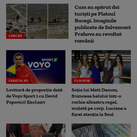
Cum au apărut doi
turiști pe Platoul
Bucegi. Imaginile
publicate de Salvamont
Prahova au revoltat
CANCAN
românii
FANATIK.RO
FILM NOW
Lovitură de proporție dată
Soția lui Matt Damon,
de Voyo Sport 1 cu David
frumoasa balului într-o
Popovici! Exclusiv
rochie albastru regal,
mulată pe corp. Luciana a
furat atenția la Seul