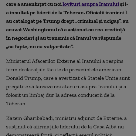
care a amenințat cu noi
lovituri asupra Iranului
și i-
a insultat pe liderii de la Teheran. Oficialii iranieni l-
au catalogat pe Trump drept „criminal și ucigaș”, au
acuzat Washingtonul că a acționat cu rea-credință
în negocieri și au transmis că Iranul va răspunde
„cu fapte, nu cu vulgaritate”.
Ministerul Afacerilor Externe al Iranului a respins
ferm declarațiile făcute de președintele american
Donald Trump, care a avertizat că Statele Unite sunt
pregătite să lanseze noi atacuri asupra Iranului și a
folosit un limbaj dur la adresa conducerii de la
Teheran.
Kazem Gharibabadi, ministru adjunct de Externe, a
susținut că afirmațiile liderului de la Casa Albă nu
demonstrează forță, ci reflectă eșecul politicii