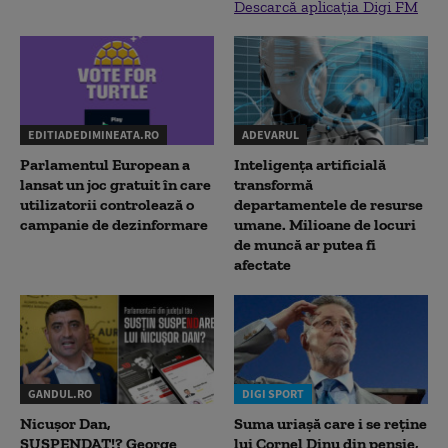
Descarcă aplicația Digi FM
EDITIADEDIMINEATA.RO
ADEVARUL
Parlamentul European a
Inteligența artificială
lansat un joc gratuit în care
transformă
utilizatorii controlează o
departamentele de resurse
campanie de dezinformare
umane. Milioane de locuri
de muncă ar putea fi
afectate
GANDUL.RO
DIGI SPORT
Nicușor Dan,
Suma uriașă care i se reține
SUSPENDAT!? George
lui Cornel Dinu din pensie,