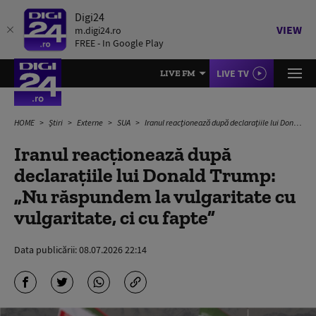
Digi24
VIEW
m.digi24.ro
FREE - In Google Play
LIVE TV
LIVE FM
HOME
Știri
Externe
SUA
Iranul reacționează după declarațiile lui Donald Trump: „Nu răspundem la vulgaritate cu vulgaritate, ci cu fapte”
Iranul reacționează după
declarațiile lui Donald Trump:
„Nu răspundem la vulgaritate cu
vulgaritate, ci cu fapte”
Data publicării:
08.07.2026 22:14