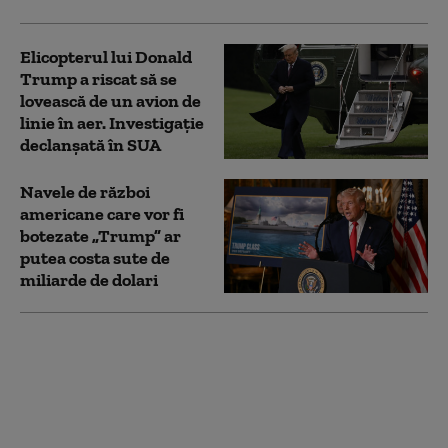
Elicopterul lui Donald
Trump a riscat să se
lovească de un avion de
linie în aer. Investigație
declanșată în SUA
Navele de război
americane care vor fi
botezate „Trump” ar
putea costa sute de
miliarde de dolari
Trump, atac preventiv
la candidații democraţi:
„Cred că este cea mai
mare ameninţare”