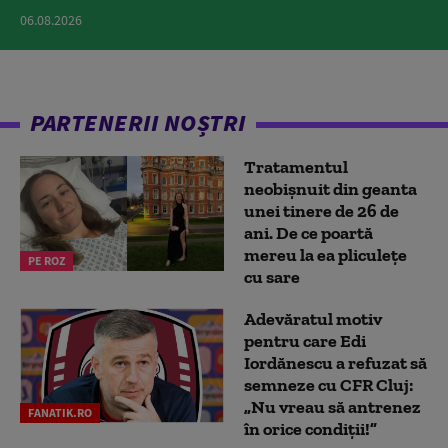
06.08.2026
PARTENERII NOȘTRI
Tratamentul
neobișnuit din geanta
unei tinere de 26 de
ani. De ce poartă
mereu la ea pliculețe
PE ROZ
cu sare
Adevăratul motiv
pentru care Edi
Iordănescu a refuzat să
semneze cu CFR Cluj:
„Nu vreau să antrenez
FANATIK.RO
în orice condiții!”