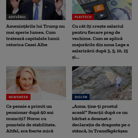
ADEVĂRUL
PLAYTECH
Amenințările lui Trump nu
Cu cât îți crește salariul
mai sperie lumea. Cum
pentru fiecare prag de
tratează capitalele lumii
vechime. Cum se aplică
retorica Casei Albe
majorările din noua Lege a
salarizării după 3, 5, 10, 15
și...
NEWSWEEK
DIGI FM
Ce pensie a primit un
„Anna, ţine-ţi prostul
pensionar după 40 ani
acasă!" Reacţii după ce un
munciți? Noroc cu
bărbat a desenat o
punctele de stabilitate.
declaraţie de dragoste pe o
Altfel, era foarte mică
stâncă, în Transfăgărăşan