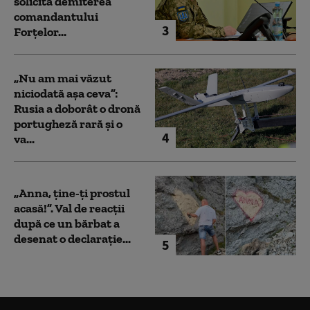
solicită demiterea
comandantului
3
Forțelor...
„Nu am mai văzut
niciodată așa ceva”:
Rusia a doborât o dronă
portugheză rară și o
4
va...
„Anna, ţine-ţi prostul
acasă!”. Val de reacții
după ce un bărbat a
desenat o declarație...
5