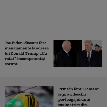
Cei patru ani la Casa
Albă, retragerea în
favoarea Kamalei
Harris. Joe Biden
anunță lansarea unei
cărți de memorii
Joe Biden, discurs fără
menajamente la adresa
lui Donald Trump: „Un
ratat”, incompetent și
corupt
Prins în fapt! Oamenii
legii au deschis
portbagajul unui
taximetrist din