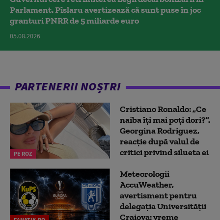
Parlament. Pîslaru avertizează că sunt puse în joc
granturi PNRR de 5 miliarde euro
05.08.2026
PARTENERII NOȘTRI
Cristiano Ronaldo: „Ce
naiba îți mai poți dori?”.
Georgina Rodriguez,
reacție după valul de
critici privind silueta ei
PE ROZ
Meteorologii
AccuWeather,
avertisment pentru
delegația Universității
Craiova: vreme
FANATIK.RO