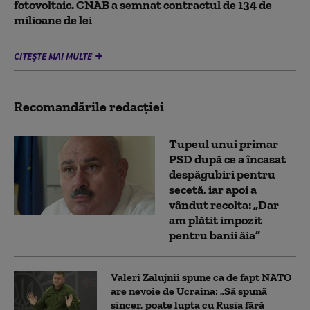
fotovoltaic. CNAB a semnat contractul de 134 de
milioane de lei
CITEȘTE MAI MULTE
Recomandările redacţiei
Tupeul unui primar
PSD după ce a încasat
despăgubiri pentru
secetă, iar apoi a
vândut recolta: „Dar
am plătit impozit
pentru banii ăia”
Valeri Zalujnîi spune ca de fapt NATO
are nevoie de Ucraina: „Să spună
sincer, poate lupta cu Rusia fără