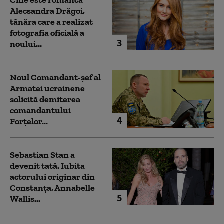
Alecsandra Drăgoi,
tânăra care a realizat
fotografia oficială a
3
noului...
Noul Comandant-șef al
Armatei ucrainene
solicită demiterea
comandantului
4
Forțelor...
Sebastian Stan a
devenit tată. Iubita
actorului originar din
Constanța, Annabelle
5
Wallis...