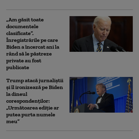
din 2024
„Am găsit toate
documentele
clasificate”.
Înregistrările pe care
Biden a încercat ani la
rând să le păstreze
private au fost
publicate
Trump atacă jurnaliștii
și îl ironizează pe Biden
la dineul
corespondenților:
„Următoarea ediție ar
putea purta numele
meu”