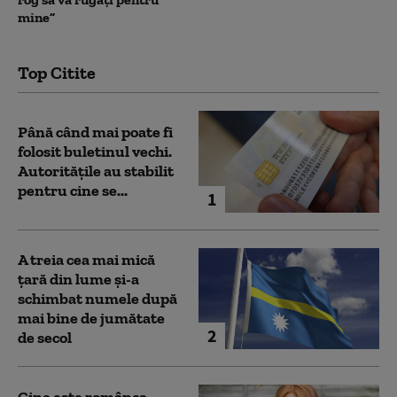
mine”
Top Citite
Până când mai poate fi
folosit buletinul vechi.
Autoritățile au stabilit
pentru cine se...
1
A treia cea mai mică
țară din lume și-a
schimbat numele după
mai bine de jumătate
2
de secol
Cine este românca