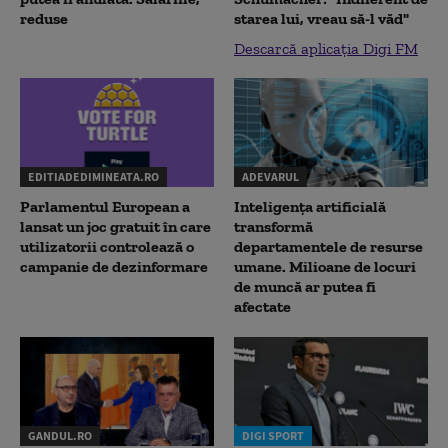
reduse
starea lui, vreau să-l văd"
Descarcă aplicația Digi FM
EDITIADEDIMINEATA.RO
ADEVARUL
Parlamentul European a
Inteligența artificială
lansat un joc gratuit în care
transformă
utilizatorii controlează o
departamentele de resurse
campanie de dezinformare
umane. Milioane de locuri
de muncă ar putea fi
afectate
GANDUL.RO
DIGI SPORT