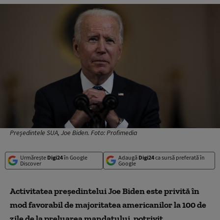
Președintele SUA, Joe Biden. Foto: Profimedia
Urmărește
Digi24
în Google
Adaugă
Digi24
ca sursă preferată în
Discover
Google
Activitatea preşedintelui Joe Biden este privită în
mod favorabil de majoritatea americanilor la 100 de
zile de la preluarea mandatului, potrivit