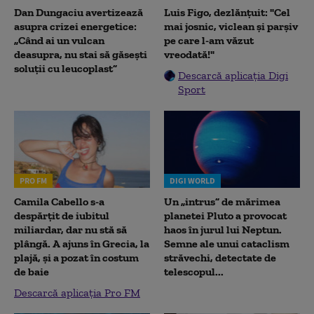
Dan Dungaciu avertizează
Luis Figo, dezlănțuit: "Cel
asupra crizei energetice:
mai josnic, viclean și parșiv
„Când ai un vulcan
pe care l-am văzut
deasupra, nu stai să găsești
vreodată!"
soluții cu leucoplast”
Descarcă aplicația Digi
Sport
PRO FM
DIGI WORLD
Camila Cabello s-a
Un „intrus” de mărimea
despărțit de iubitul
planetei Pluto a provocat
miliardar, dar nu stă să
haos în jurul lui Neptun.
plângă. A ajuns în Grecia, la
Semne ale unui cataclism
plajă, și a pozat în costum
străvechi, detectate de
de baie
telescopul...
Descarcă aplicația Pro FM