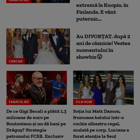
extremă la Kuopio, în
Finlanda. E vânt
puternic...
Au DIVORȚAT, după 2
ani de căsnicie! Vestea
momentului în
showbiz😮
CANCAN
FANATIK.RO
FILM NOW
De ce Gigi Becali a plătit 1,3
Soția lui Matt Damon,
milioane de euro pe
frumoasa balului într-o
Boutoutaou și nu dă bani pe
rochie albastru regal,
Drăguș? Strategia
mulată pe corp. Luciana a
patronului FCSB. Exclusiv
furat atenția la Seul