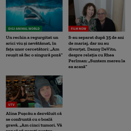
DIGI ANIMAL WORLD
FILM NOW
Un rechin a regurgitat un
S-au separat după 35 de ani
arici viu și nevătămat, în
de mariaj, dar nu au
fața unor cercetători: „Am
divorțat. Danny DeVito,
reușit să fac o singură poză”
despre relația cu Rhea
Perlman: „Suntem mereu la
ea acasă”
UTV
Alina Pușcău a dezvăluit că
se confruntă cu o boală
gravă. „Am cinci tumori. Vă
rog să vă rugați pentru