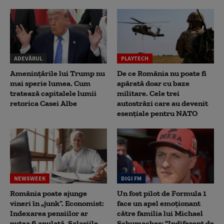
ADEVĂRUL
PLAYTECH
Amenințările lui Trump nu
De ce România nu poate fi
mai sperie lumea. Cum
apărată doar cu baze
tratează capitalele lumii
militare. Cele trei
retorica Casei Albe
autostrăzi care au devenit
esențiale pentru NATO
NEWSWEEK
DIGI FM
România poate ajunge
Un fost pilot de Formula 1
vineri în „junk”. Economist:
face un apel emoționant
Indexarea pensiilor ar
către familia lui Michael
putea fi anulată. Salariile,
Schumacher: "Indiferent de