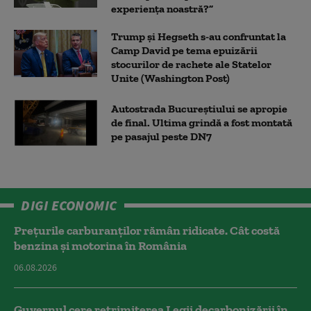
experiența noastră?”
Trump şi Hegseth s-au confruntat la
Camp David pe tema epuizării
stocurilor de rachete ale Statelor
Unite (Washington Post)
Autostrada Bucureștiului se apropie
de final. Ultima grindă a fost montată
pe pasajul peste DN7
DIGI ECONOMIC
Prețurile carburanților rămân ridicate. Cât costă
benzina și motorina în România
06.08.2026
Guvernul cere retrimiterea Legii decarbonizării în