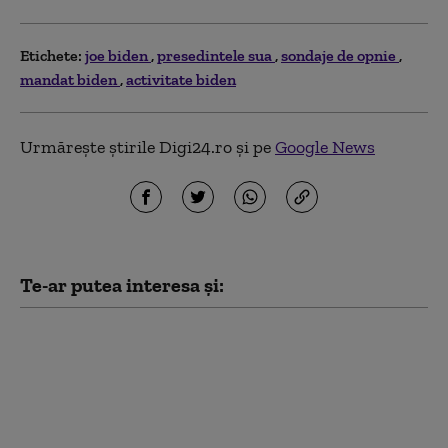
Etichete:
joe biden
presedintele sua
sondaje de opnie
mandat biden
activitate biden
Urmărește știrile Digi24.ro și pe
Google News
Te-ar putea interesa și:
De ce nu-și produce
Ucraina propriile
rachete Patriot. Kievul
spune că Washingtonul
i-a blocat planul încă