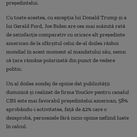
preşedintelui.
Cu toate acestea, cu excepţia lui Donald Trump şi a
lui Gerald Ford, Joe Biden are cea mai scăzută rată
de satisfacţie comparativ cu oricare alt preşedinte
american de la sfârşitul celui de-al doilea război
mondial în acest moment al mandatului său, semn
că ţara rămâne polarizată din punct de vedere
politic.
Un al doilea sondaj de opinie dat publicităţii
duminică şi realizat de firma YouGov pentru canalul
CBS este mai favorabil preşedintelui american, 58%
aprobându-i activitatea, faţă de 42% care o
dezaprobă, persoanele fără nicio opinie nefiind luate
în calcul.