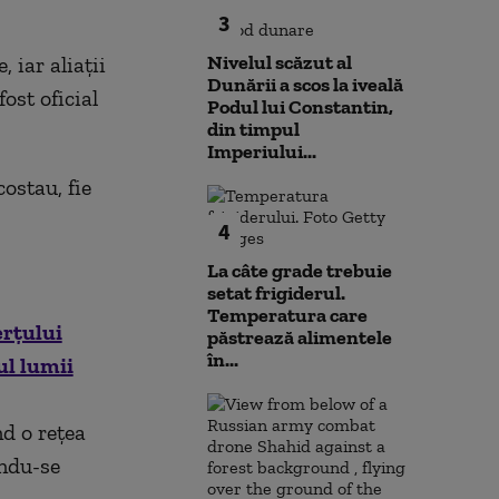
3
Nivelul scăzut al
 iar aliații
Dunării a scos la iveală
fost oficial
Podul lui Constantin,
din timpul
Imperiului...
ostau, fie
4
La câte grade trebuie
setat frigiderul.
Temperatura care
erțului
păstrează alimentele
în...
ul lumii
d o rețea
ându-se