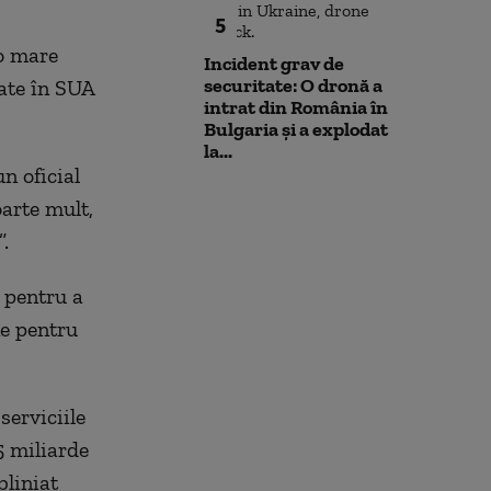
5
 o mare
Incident grav de
securitate: O dronă a
cate în SUA
intrat din România în
Bulgaria şi a explodat
la...
n oficial
arte mult,
.
 pentru a
ne pentru
serviciile
5 miliarde
bliniat