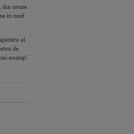
, din cauza
use în mod
părării al
ostru de
mai scump”.