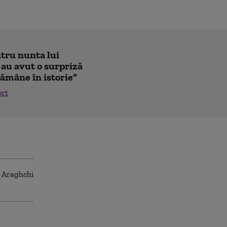
ntru nunta lui
 au avut o surpriză
ămâne în istorie”
ort