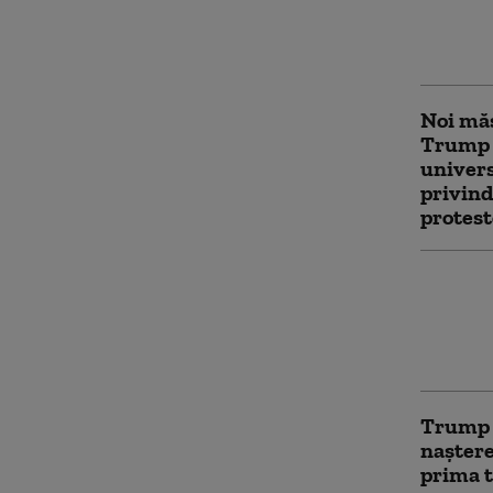
lui Tru
procuro
la limi
Noi măs
Trump 
univers
privind
protest
Servici
avertiz
ataca o
aceast
Trump î
naștere
prima t