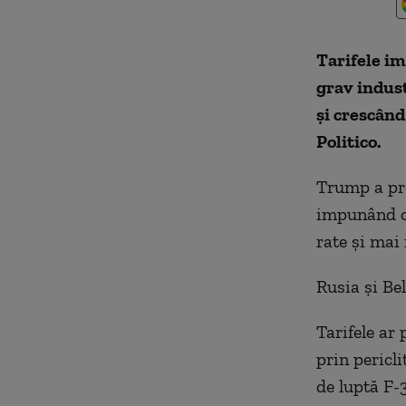
Tarifele i
grav indus
și crescând
Politico.
Trump a prez
impunând o 
rate și mai
Rusia și Bel
Tarifele ar
prin pericl
de luptă F-