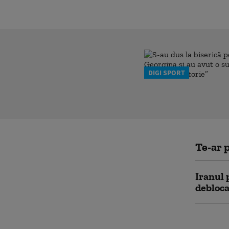
DIGI SPORT
Te-ar p
Iranul 
debloc
Todd Bl