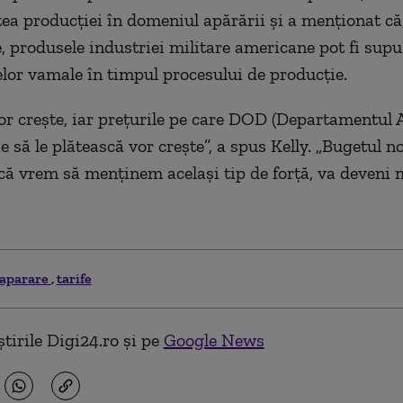
ea producției în domeniul apărării și a menționat că
fe, produsele industriei militare americane pot fi sup
elor vamale în timpul procesului de producție.
vor crește, iar prețurile pe care DOD (Departamentul A
 să le plătească vor crește”, a spus Kelly. „Bugetul n
că vrem să menținem același tip de forță, va deveni 
aparare
tarife
tirile Digi24.ro și pe
Google News