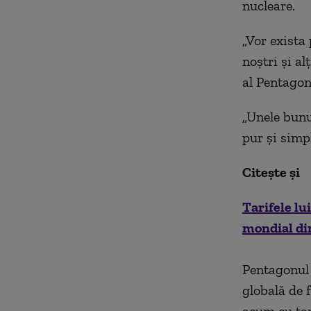
nucleare.
„Vor exista
noștri și al
al Pentagon
„Unele bunur
pur și simpl
Citește și
Tarifele l
mondial din
Pentagonul 
globală de 