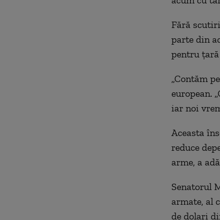
acum cu tar
Fără scutir
parte din a
pentru țară
„Contăm pe 
european. „
iar noi vre
Aceasta îns
reduce depe
arme, a adău
Senatorul M
armate, al c
de dolari d