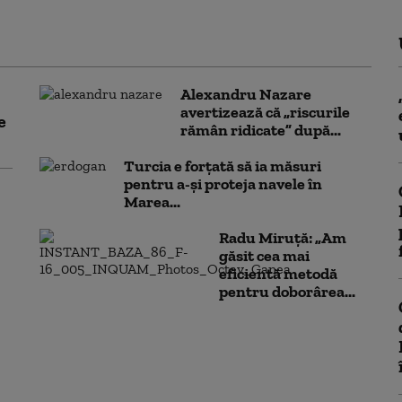
Alexandru Nazare
avertizează că „riscurile
e
rămân ridicate” după...
Turcia e forțată să ia măsuri
pentru a-și proteja navele în
Marea...
Radu Miruță: „Am
găsit cea mai
eficientă metodă
pentru doborârea...