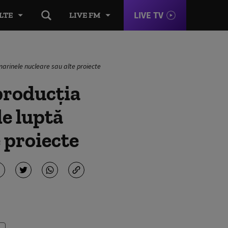
LIVE TV
LTE
LIVE FM
marinele nucleare sau alte proiecte
 producția
de luptă
 proiecte