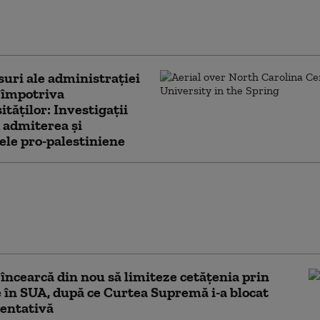
mp, confirmat
r general al SUA. Vot
tă în Senat
uri ale administrației
împotriva
ităților: Investigații
 admiterea și
ele pro-palestiniene
ile secrete americane
ează că Putin ar putea
 țară NATO încă din
ă toamnă (WSJ)
ncearcă din nou să limiteze cetățenia prin
 în SUA, după ce Curtea Supremă i-a blocat
entativă