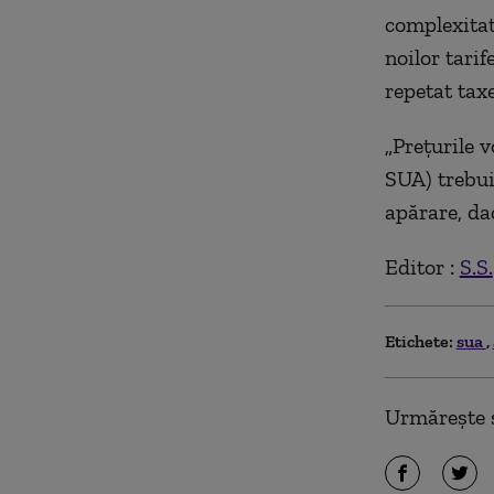
complexitat
noilor tari
repetat tax
„Prețurile 
SUA) trebuie
apărare, da
Editor :
S.S.
Etichete:
sua
Urmărește ș