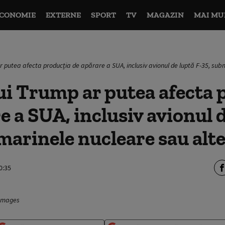
CONOMIE
EXTERNE
SPORT
TV
MAGAZIN
MAI MU
ar putea afecta producția de apărare a SUA, inclusiv avionul de luptă F-35, sub
lui Trump ar putea afecta
e a SUA, inclusiv avionul 
marinele nucleare sau alte
0:35
 Images