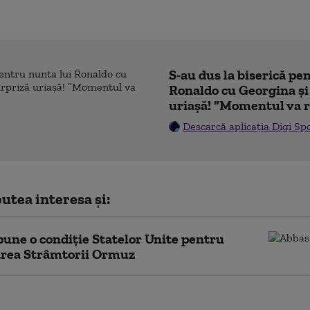
S-au dus la biserică pe
Ronaldo cu Georgina și
uriașă! ”Momentul va r
Descarcă aplicația Digi Sp
utea interesa și:
pune o condiție Statelor Unite pentru
area Strâmtorii Ormuz
anche, fostul avocat al