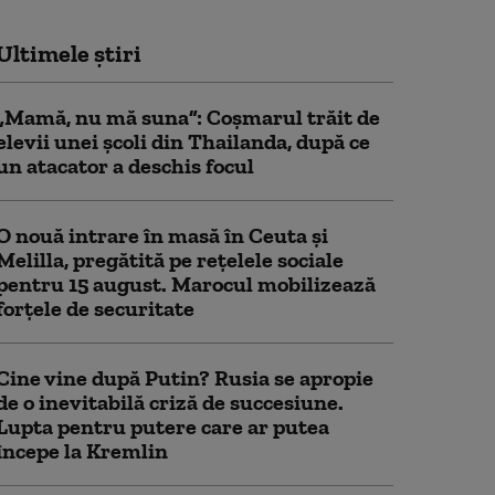
Ultimele știri
„Mamă, nu mă suna”: Coșmarul trăit de
elevii unei școli din Thailanda, după ce
un atacator a deschis focul
O nouă intrare în masă în Ceuta și
Melilla, pregătită pe rețelele sociale
pentru 15 august. Marocul mobilizează
forțele de securitate
Cine vine după Putin? Rusia se apropie
de o inevitabilă criză de succesiune.
Lupta pentru putere care ar putea
începe la Kremlin