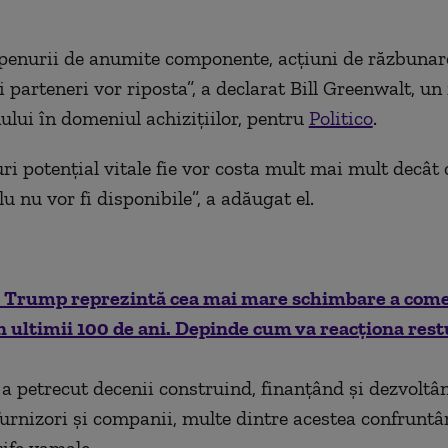
 penurii de anumite componente, acțiuni de răzbunare,
ți parteneri vor riposta”, a declarat Bill Greenwalt, un 
ului în domeniul achizițiilor, pentru
Politico
.
i potențial vitale fie vor costa mult mai mult decât c
u nu vor fi disponibile”, a adăugat el.
ui Trump reprezintă cea mai mare schimbare a com
 ultimii 100 de ani. Depinde cum va reacționa rest
a petrecut decenii construind, finanțând și dezvoltân
furnizori și companii, multe dintre acestea confrunt