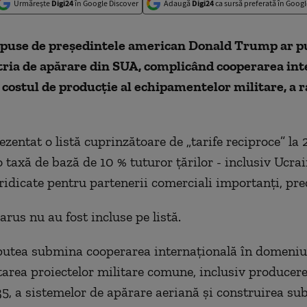
Urmărește
Digi24
în Google Discover
Adaugă
Digi24
ca sursă preferată în Googl
mpuse de președintele american Donald Trump ar pu
tria de apărare din SUA, complicând cooperarea int
 costul de producție al echipamentelor militare, a 
entat o listă cuprinzătoare de „tarife reciproce” la 2
taxă de bază de 10 % tuturor țărilor - inclusiv Ucrai
 ridicate pentru partenerii comerciali importanți, p
arus nu au fost incluse pe listă.
 putea submina cooperarea internațională în domeniu
itarea proiectelor militare comune, inclusiv producer
35, a sistemelor de apărare aeriană și construirea s