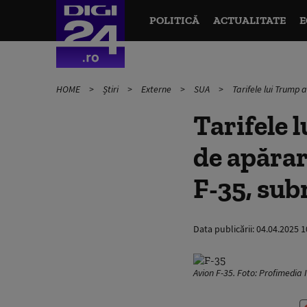
POLITICĂ
ACTUALITATE
E
HOME
Știri
Externe
SUA
Tarifele lui Trump 
Tarifele 
de apărar
F-35, sub
Data publicării:
04.04.2025 1
Avion F-35. Foto: Profimedia