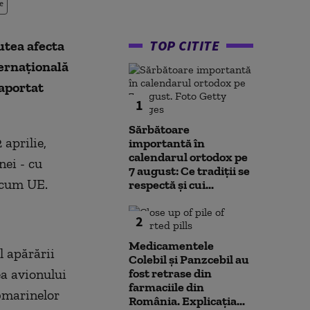
e
TOP CITITE
tea afecta
ernațională
raportat
1
Sărbătoare
 aprilie,
importantă în
calendarul ortodox pe
nei - cu
7 august: Ce tradiții se
recum UE.
respectă și cui...
2
Medicamentele
l apărării
Colebil și Panzcebil au
ea avionului
fost retrase din
farmaciile din
ubmarinelor
România. Explicația...