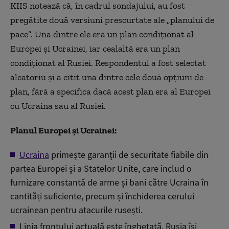
KIIS notează că, în cadrul sondajului, au fost
pregătite două versiuni prescurtate ale „planului de
pace”. Una dintre ele era un plan condiționat al
Europei și Ucrainei, iar cealaltă era un plan
condiționat al Rusiei. Respondentul a fost selectat
aleatoriu și a citit una dintre cele două opțiuni de
plan, fără a specifica dacă acest plan era
al
Europ
ei
cu Ucraina sau
al
Rusi
ei
.
Planul Europei și Ucrainei:
Ucraina
primește garanții de securitate fiabile din
partea Europei și a Statelor Unite, care includ o
furnizare constantă de arme și bani către Ucraina în
cantități suficiente, precum și închiderea cerului
ucrainean
pentru
atacurile rusești.
Linia frontului actuală este înghețată, Rusia își