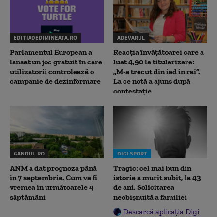
EDITIADEDIMINEATA.RO
ADEVARUL
Parlamentul European a
Reacția învățătoarei care a
lansat un joc gratuit în care
luat 4,90 la titularizare:
utilizatorii controlează o
„M-a trecut din iad în rai”.
campanie de dezinformare
La ce notă a ajuns după
contestație
GANDUL.RO
DIGI SPORT
ANM a dat prognoza până
Tragic: cel mai bun din
în 7 septembrie. Cum va fi
istorie a murit subit, la 43
vremea în următoarele 4
de ani. Solicitarea
săptămâni
neobișnuită a familiei
Descarcă aplicația Digi