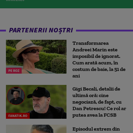
PARTENERII NOȘTRI
Transformarea
Andreei Marin este
imposibil de ignorat.
Cum arată acum, în
costum de baie, la 51 de
PE ROZ
ani
Gigi Becali, detalii de
ultimă oră: cine
negociază, de fapt, cu
Dan Petrescu! Ce rol ar
putea avea la FCSB
FANATIK.RO
Episodul extrem din