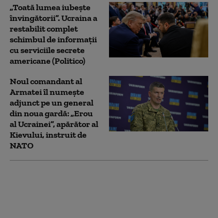
„Toată lumea iubește
învingătorii”. Ucraina a
restabilit complet
schimbul de informații
cu serviciile secrete
americane (Politico)
Noul comandant al
Armatei îl numește
adjunct pe un general
din noua gardă: „Erou
al Ucrainei”, apărător al
Kievului, instruit de
NATO
Cel mai recent sondaj
de opinie: Câți
ucraineni susțin
aderarea la UE și câți