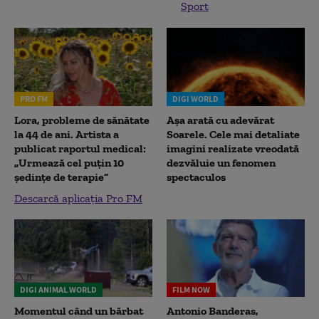
Sport
PRO FM
DIGI WORLD
Lora, probleme de sănătate
Așa arată cu adevărat
la 44 de ani. Artista a
Soarele. Cele mai detaliate
publicat raportul medical:
imagini realizate vreodată
„Urmează cel puțin 10
dezvăluie un fenomen
ședințe de terapie”
spectaculos
Descarcă aplicația Pro FM
DIGI ANIMAL WORLD
FILM NOW
Momentul când un bărbat
Antonio Banderas,