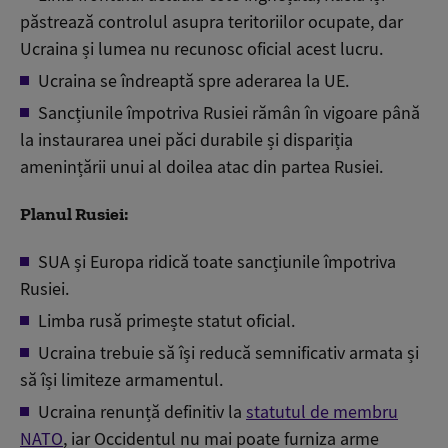
păstrează controlul asupra teritoriilor ocupate, dar
Ucraina și lumea nu recunosc oficial acest lucru.
Ucraina se îndreaptă spre aderarea la UE.
Sancțiunile împotriva Rusiei rămân în vigoare până
la instaurarea unei păci durabile și dispariția
amenințării unui al doilea atac din partea Rusiei.
Planul Rusiei:
SUA și Europa ridică toate sancțiunile împotriva
Rusiei.
Limba rusă primește statut oficial.
Ucraina trebuie să își reducă semnificativ armata și
să își limiteze armamentul.
Ucraina renunță definitiv la
statutul de membru
NATO
, iar Occidentul nu mai poate furniza arme