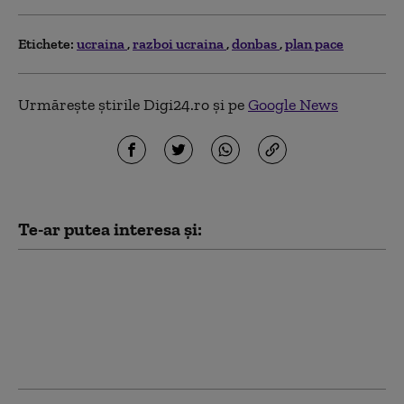
Etichete:
ucraina
razboi ucraina
donbas
plan pace
Urmărește știrile Digi24.ro și pe
Google News
Te-ar putea interesa și:
Cartelurile columbiene
au trimis combatanți
în Ucraina pentru a
învăța tactici de luptă
cu drone