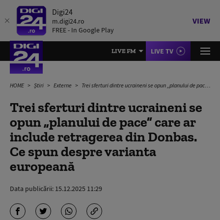
Digi24
VIEW
m.digi24.ro
FREE - In Google Play
LIVE TV
LIVE FM
HOME
Știri
Externe
Trei sferturi dintre ucraineni se opun „planului de pace” care ar include retragerea din Donbas. Ce spun despre varianta europeană
Trei sferturi dintre ucraineni se
opun „planului de pace” care ar
include retragerea din Donbas.
Ce spun despre varianta
europeană
Data publicării:
15.12.2025 11:29