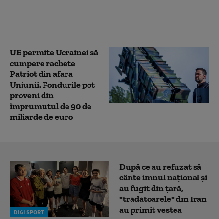
sprijină intrarea în
NATO. Ambele
preferințe, în scădere
UE permite Ucrainei să
cumpere rachete
Patriot din afara
Uniunii. Fondurile pot
proveni din
împrumutul de 90 de
miliarde de euro
După ce au refuzat să
cânte imnul naţional şi
au fugit din ţară,
"trădătoarele" din Iran
au primit vestea
DIGI SPORT