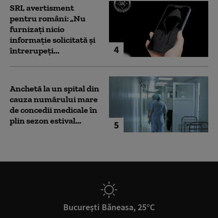
SRI, avertisment
pentru români: „Nu
furnizați nicio
informație solicitată și
4
întrerupeți...
Anchetă la un spital din
cauza numărului mare
de concedii medicale în
plin sezon estival...
5
București Băneasa, 25°C