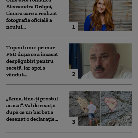
Alecsandra Drăgoi,
tânăra care a realizat
fotografia oficială a
1
noului...
Tupeul unui primar
PSD după ce a încasat
despăgubiri pentru
secetă, iar apoi a
2
vândut...
„Anna, ţine-ţi prostul
acasă!”. Val de reacții
după ce un bărbat a
desenat o declarație...
3