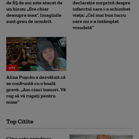
de 65 de ani este atacat de
declarație surpriză despre
un bizon: „Era chiar
infarctul care i-a schimbat
deasupra mea”. Imaginile
viața: „Cel mai bun lucru
sunt greu de urmărit
care mi s-a întâmplat
vreodată”
UTV
Alina Pușcău a dezvăluit că
se confruntă cu o boală
gravă. „Am cinci tumori. Vă
rog să vă rugați pentru
mine”
Top Citite
Cine este românca