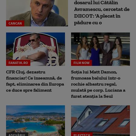
dosarul lui Cătălin
Avramescu, cercetat de
DIICOT: 'A plecat în
pădure cu o
CANCAN
FANATIK.RO
FILM NOW
CFR Cluj, dezastru
Soția lui Matt Damon,
financiar! Ce înseamnă, de
frumoasa balului într-o
fapt, eliminarea din Europa
rochie albastru regal,
ce duce spre faliment
mulată pe corp. Luciana a
furat atenția la Seul
ADEVĂRUL
PLAYTECH