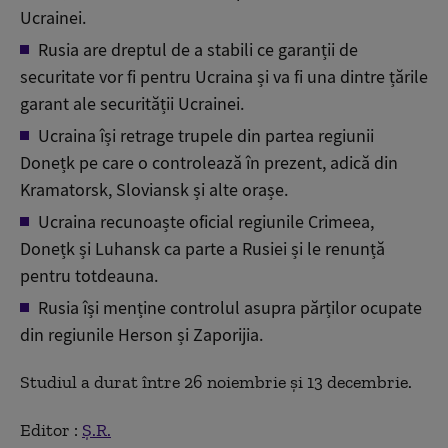
Ucrainei.
Rusia are dreptul de a stabili ce garanții de
securitate vor fi pentru Ucraina și va fi una dintre țările
garant ale securității Ucrainei.
Ucraina își retrage trupele din partea regiunii
Donețk pe care o controlează în prezent, adică din
Kramatorsk, Sloviansk și alte orașe.
Ucraina recunoaște oficial regiunile Crimeea,
Donețk și Luhansk ca parte a Rusiei și le renunță
pentru totdeauna.
Rusia își menține controlul asupra părților ocupate
din regiunile Herson și Zaporijia.
Studiul a durat între 26 noiembrie și 13 decembrie.
Editor :
Ș.R.