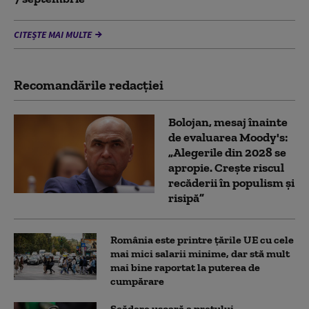
CITEȘTE MAI MULTE
Recomandările redacţiei
Bolojan, mesaj înainte
de evaluarea Moody's:
„Alegerile din 2028 se
apropie. Crește riscul
recăderii în populism și
risipă”
România este printre țările UE cu cele
mai mici salarii minime, dar stă mult
mai bine raportat la puterea de
cumpărare
Scădere ușoară a prețului