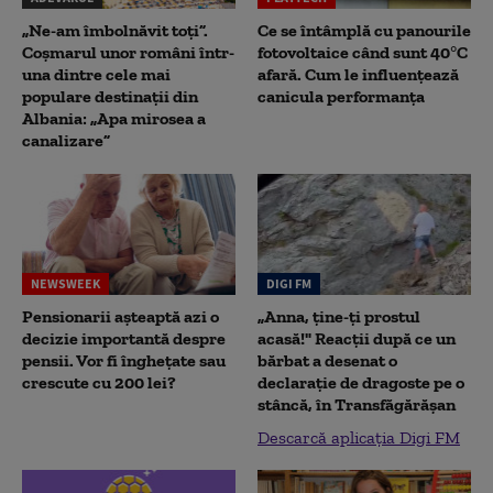
„Ne-am îmbolnăvit toți”.
Ce se întâmplă cu panourile
Coșmarul unor români într-
fotovoltaice când sunt 40°C
una dintre cele mai
afară. Cum le influențează
populare destinații din
canicula performanța
Albania: „Apa mirosea a
canalizare”
NEWSWEEK
DIGI FM
Pensionarii așteaptă azi o
„Anna, ţine-ţi prostul
decizie importantă despre
acasă!" Reacţii după ce un
pensii. Vor fi înghețate sau
bărbat a desenat o
crescute cu 200 lei?
declaraţie de dragoste pe o
stâncă, în Transfăgărăşan
Descarcă aplicația Digi FM