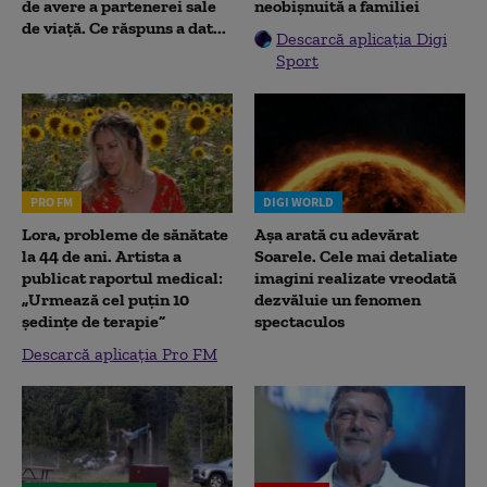
de avere a partenerei sale
neobișnuită a familiei
de viață. Ce răspuns a dat...
Descarcă aplicația Digi
Sport
PRO FM
DIGI WORLD
Lora, probleme de sănătate
Așa arată cu adevărat
la 44 de ani. Artista a
Soarele. Cele mai detaliate
publicat raportul medical:
imagini realizate vreodată
„Urmează cel puțin 10
dezvăluie un fenomen
ședințe de terapie”
spectaculos
Descarcă aplicația Pro FM