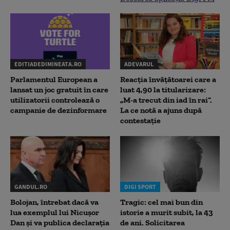
EDITIADEDIMINEATA.RO
ADEVARUL
Parlamentul European a
Reacția învățătoarei care a
lansat un joc gratuit în care
luat 4,90 la titularizare:
utilizatorii controlează o
„M-a trecut din iad în rai”.
campanie de dezinformare
La ce notă a ajuns după
contestație
GANDUL.RO
DIGI SPORT
Bolojan, întrebat dacă va
Tragic: cel mai bun din
lua exemplul lui Nicușor
istorie a murit subit, la 43
Dan și va publica declarația
de ani. Solicitarea