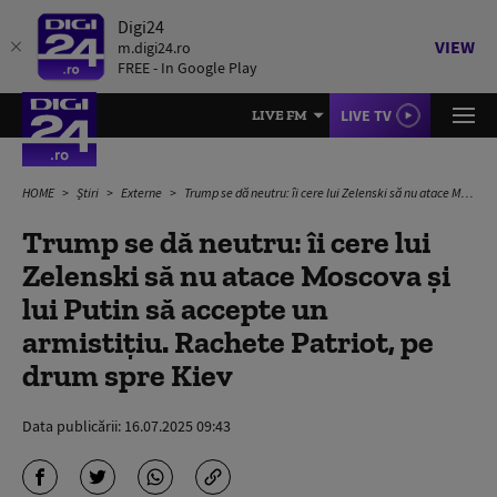
Digi24
VIEW
m.digi24.ro
FREE - In Google Play
LIVE TV
LIVE FM
HOME
Știri
Externe
Trump se dă neutru: îi cere lui Zelenski să nu atace Moscova și lui Putin să accepte un armistițiu. Rachete Patriot, pe drum spre Kiev
Trump se dă neutru: îi cere lui
Zelenski să nu atace Moscova și
lui Putin să accepte un
armistițiu. Rachete Patriot, pe
drum spre Kiev
Data publicării:
16.07.2025 09:43