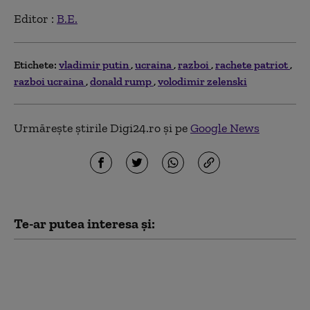
Editor :
B.E.
Etichete:
vladimir putin
ucraina
razboi
rachete patriot
razboi ucraina
donald rump
volodimir zelenski
Urmărește știrile Digi24.ro și pe
Google News
Te-ar putea interesa și:
Bloomberg: Economia
de război a Rusiei
alimentează creşteri
salariale pe care