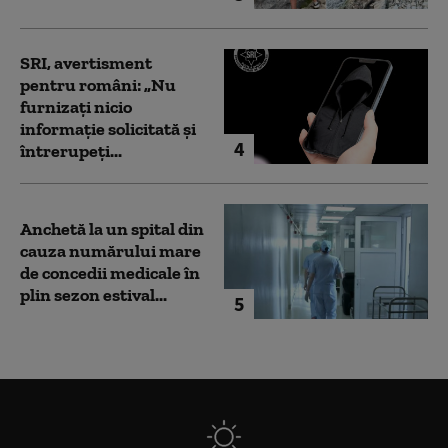
SRI, avertisment
pentru români: „Nu
furnizați nicio
informație solicitată și
4
întrerupeți...
Anchetă la un spital din
cauza numărului mare
de concedii medicale în
plin sezon estival...
5