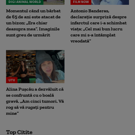
DIGI ANIMAL WORLD
FILM NOW
Momentul când un bărbat
Antonio Banderas,
de 65 de ani este atacat de
declarație surpriză despre
un bizon: „Era chiar
infarctul care i-a schimbat
deasupra mea”. Imaginile
viața: „Cel mai bun lucru
sunt greu de urmărit
care mi s-a întâmplat
vreodată”
UTV
Alina Pușcău a dezvăluit că
se confruntă cu o boală
gravă. „Am cinci tumori. Vă
rog să vă rugați pentru
mine”
Top Citite