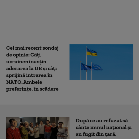
adjunct pe un general
din noua gardă: „Erou
al Ucrainei”, apărător al
Kievului, instruit de
NATO
Cel mai recent sondaj
de opinie: Câți
ucraineni susțin
aderarea la UE și câți
sprijină intrarea în
NATO. Ambele
preferințe, în scădere
După ce au refuzat să
cânte imnul naţional şi
au fugit din ţară,