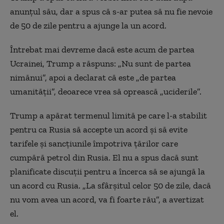
anunţul său, dar a spus că s-ar putea să nu fie nevoie
de 50 de zile pentru a ajunge la un acord.
Întrebat mai devreme dacă este acum de partea
Ucrainei, Trump a răspuns: „Nu sunt de partea
nimănui”, apoi a declarat că este „de partea
umanităţii”, deoarece vrea să oprească „uciderile”.
Trump a apărat termenul limită pe care l-a stabilit
pentru ca Rusia să accepte un acord şi să evite
tarifele şi sancţiunile împotriva ţărilor care
cumpără petrol din Rusia. El nu a spus dacă sunt
planificate discuţii pentru a încerca să se ajungă la
un acord cu Rusia. „La sfârşitul celor 50 de zile, dacă
nu vom avea un acord, va fi foarte rău”, a avertizat
el.