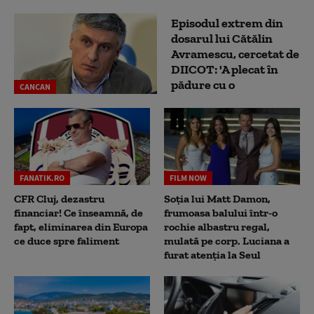
Episodul extrem din
dosarul lui Cătălin
Avramescu, cercetat de
DIICOT: 'A plecat în
pădure cu o
CANCAN
FANATIK.RO
FILM NOW
CFR Cluj, dezastru
Soția lui Matt Damon,
financiar! Ce înseamnă, de
frumoasa balului într-o
fapt, eliminarea din Europa
rochie albastru regal,
ce duce spre faliment
mulată pe corp. Luciana a
furat atenția la Seul