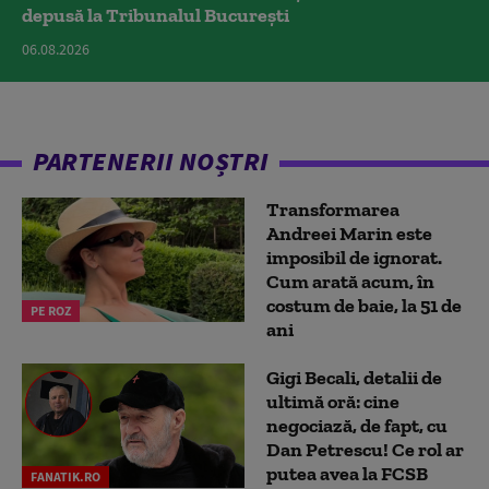
depusă la Tribunalul București
06.08.2026
PARTENERII NOȘTRI
Transformarea
Andreei Marin este
imposibil de ignorat.
Cum arată acum, în
costum de baie, la 51 de
PE ROZ
ani
Gigi Becali, detalii de
ultimă oră: cine
negociază, de fapt, cu
Dan Petrescu! Ce rol ar
putea avea la FCSB
FANATIK.RO