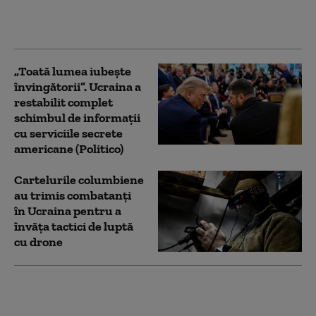
companiile nu şi le
permit
„Toată lumea iubește
învingătorii”. Ucraina a
restabilit complet
schimbul de informații
cu serviciile secrete
americane (Politico)
Cartelurile columbiene
au trimis combatanți
în Ucraina pentru a
învăța tactici de luptă
cu drone
Noul comandant al
Armatei îl numește