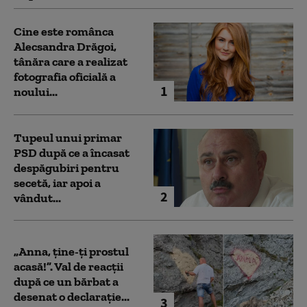
Cine este românca
Alecsandra Drăgoi,
tânăra care a realizat
fotografia oficială a
1
noului...
Tupeul unui primar
PSD după ce a încasat
despăgubiri pentru
secetă, iar apoi a
2
vândut...
„Anna, ţine-ţi prostul
acasă!”. Val de reacții
după ce un bărbat a
desenat o declarație...
3