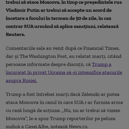
trebui să atace Moscova, în timp ce preşedintele rus
Vladimir Putin ar trebui să accepte un acord de
încetare a focului în termen de 50 de zile, în caz
contrar SUA urmând să aplice sancţiuni, relatează
Reuters.
Comentariile sale au venit după ce Financial Times,
dar şi The Washington Post, au relatat marţi, citând
persoane informate despre discuţii, că
Trump a
încurajat în privat Ucraina să-şi intensifice atacurile
asupra Rusiei.
Trump a fost întrebat marţi dacă Zelenski ar putea
ataca Moscova în cazul în care SUA i-ar furniza arme
cu rază lungă de acţiune. „Nu, nu ar trebui să vizeze
Moscova”, le-a spus Trump reporterilor pe peluza
sudică a Casei Albe, notează News.ro.