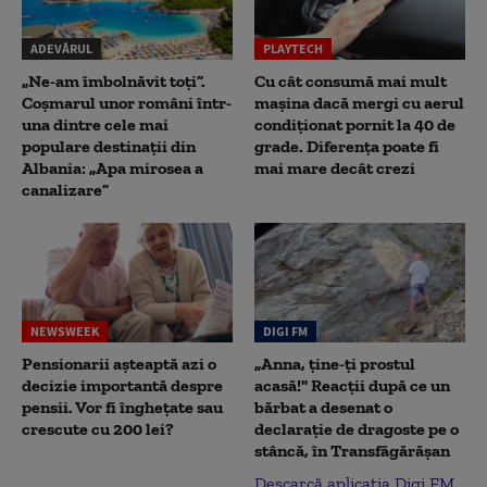
ADEVĂRUL
PLAYTECH
„Ne-am îmbolnăvit toți”.
Cu cât consumă mai mult
Coșmarul unor români într-
mașina dacă mergi cu aerul
una dintre cele mai
condiționat pornit la 40 de
populare destinații din
grade. Diferența poate fi
Albania: „Apa mirosea a
mai mare decât crezi
canalizare”
NEWSWEEK
DIGI FM
Pensionarii așteaptă azi o
„Anna, ţine-ţi prostul
decizie importantă despre
acasă!" Reacţii după ce un
pensii. Vor fi înghețate sau
bărbat a desenat o
crescute cu 200 lei?
declaraţie de dragoste pe o
stâncă, în Transfăgărăşan
Descarcă aplicația Digi FM