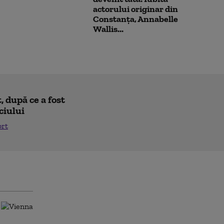
actorului originar din
Constanța, Annabelle
Wallis...
 după ce a fost
ciului
ort