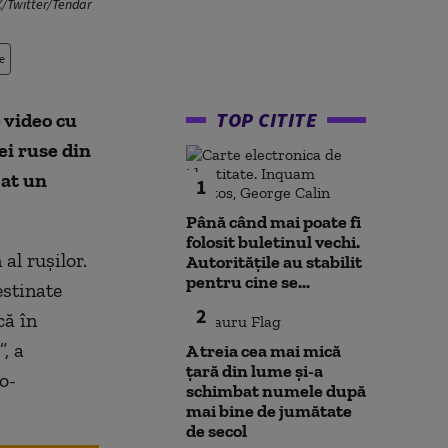
X/Twitter/Tendar
e
TOP CITITE
 video cu
ei ruse din
zat un
1
Până când mai poate fi
folosit buletinul vechi.
al rușilor.
Autoritățile au stabilit
pentru cine se...
estinate
2
că în
, a
A treia cea mai mică
țară din lume și-a
o-
schimbat numele după
mai bine de jumătate
de secol