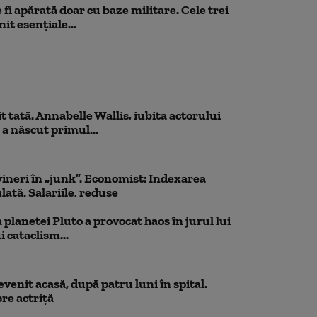
fi apărată doar cu baze militare. Cele trei
it esențiale...
 tată. Annabelle Wallis, iubita actorului
 a născut primul...
ineri în „junk”. Economist: Indexarea
lată. Salariile, reduse
planetei Pluto a provocat haos în jurul lui
 cataclism...
venit acasă, după patru luni în spital.
re actriță