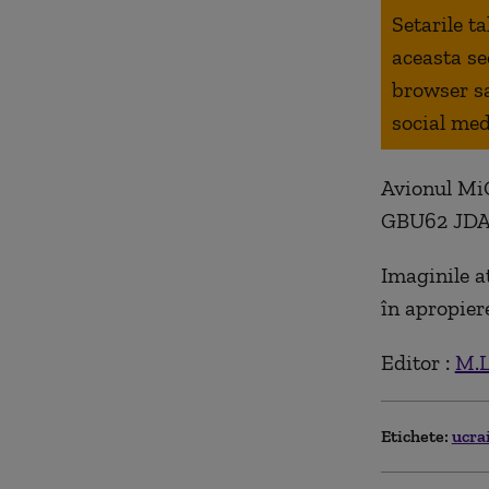
Setarile t
aceasta se
browser s
social med
Avionul MiG
GBU62 JDAM 
Imaginile a
în apropier
Editor :
M.L
Etichete:
ucra