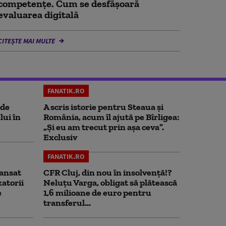
competențe. Cum se desfășoară
evaluarea digitală
CITEȘTE MAI MULTE
FANATIK.RO
 de
A scris istorie pentru Steaua și
lui în
România, acum îl ajută pe Bîrligea:
„Și eu am trecut prin așa ceva”.
Exclusiv
FANATIK.RO
ansat
CFR Cluj, din nou în insolvență!?
zatorii
Neluțu Varga, obligat să plătească
e
1,6 milioane de euro pentru
transferul...