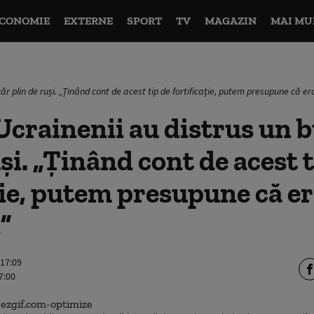
CONOMIE
EXTERNE
SPORT
TV
MAGAZIN
MAI MU
ăr plin de ruși. „Ținând cont de acest tip de fortificație, putem presupune că er
Ucrainenii au distrus un 
uși. „Ținând cont de acest 
ție, putem presupune că er
”
 17:09
7:00