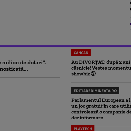
CANCAN
milion de dolari".
Au DIVORȚAT, după 2 ani
căsnicie! Vestea momentu
nosticată...
showbiz😮
EDITIADEDIMINEATA.RO
Parlamentul European a l
un joc gratuit în care utili
controlează o campanie d
dezinformare
PLAYTECH