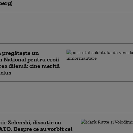
berg)
i acuză presiuni asupra Ucrainei:
rea livrărilor de rachete antiaeriene
te să ne facă mai cooperanți”
 pregătește un
 Național pentru eroii
rea dilemă: cine merită
nclus
chete balistice ar putea lansa Rusia
Ucrainei în fiecare lună. Consilier al lui
i: „Atacurile vor continua”
ir Zelenski, discuție cu
ATO. Despre ce au vorbit cei