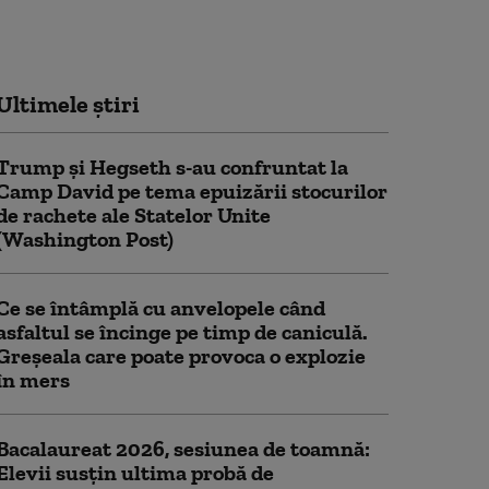
Ultimele știri
Trump şi Hegseth s-au confruntat la
Camp David pe tema epuizării stocurilor
de rachete ale Statelor Unite
(Washington Post)
Ce se întâmplă cu anvelopele când
asfaltul se încinge pe timp de caniculă.
Greșeala care poate provoca o explozie
în mers
Bacalaureat 2026, sesiunea de toamnă:
Elevii susțin ultima probă de