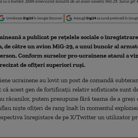
ul cu o bombă JDAM americană lansată de un avion sovietic MiG-29. Sursa gif: 
Urmărește
Digi24
în Google Discover
Adaugă
Digi24
ca sursă preferată în Googl
aineană a publicat pe rețelele sociale o înregistrare
, de către un avion MiG-29, a unui buncăr al armat
erson. Conform surselor pro-ucrainene atacul a vi
cizat de ofițeri superiori ruși.
riene ucrainene au lovit un post de comandă subteran 
că acest gen de fortificații relativ sofisticate sunt d
 nu răcanilor, putem presupune fără teama de a greși 
aflau niște ofițeri de rang înalt în momentul exploziei”
spectiva înregistare de pe X/Twitter un utilizator pr