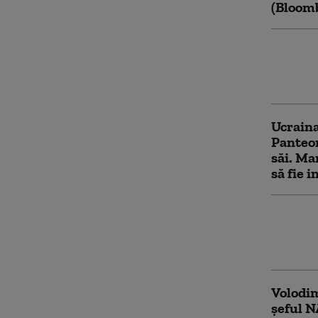
(Bloom
Zelensk
„Reduce
urmăreș
Ucraina
Panteon
săi. Ma
să fie i
Câte ra
asupra 
Zelensk
Volodim
șeful N