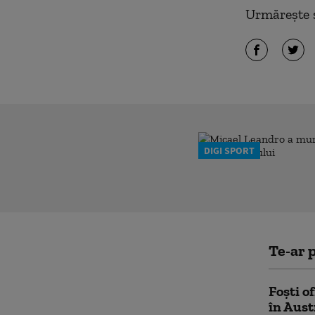
Urmărește ș
DIGI SPORT
Te-ar p
Foști o
în Aust