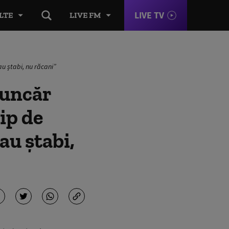
LIVE TV
LTE
LIVE FM
au ștabi, nu răcani”
buncăr
tip de
au ștabi,