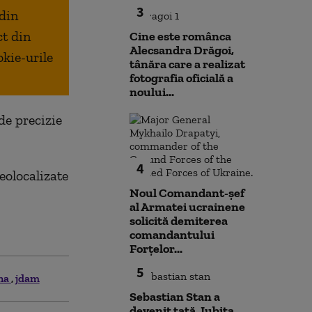
3
 din
ct din
Cine este românca
Alecsandra Drăgoi,
okie-urile
tânăra care a realizat
fotografia oficială a
noului...
e precizie
4
eolocalizate
Noul Comandant-șef
al Armatei ucrainene
solicită demiterea
comandantului
Forțelor...
5
ina
jdam
Sebastian Stan a
devenit tată. Iubita