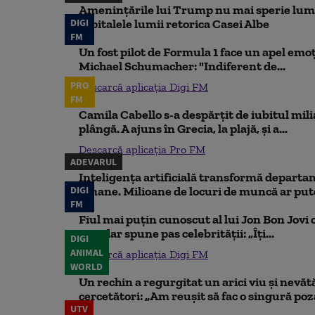
Amenințările lui Trump nu mai sperie lum
DIGI
capitalele lumii retorica Casei Albe
FM
Un fost pilot de Formula 1 face un apel emoț
Michael Schumacher: "Indiferent de...
PRO
Descarcă aplicația Digi FM
FM
Camila Cabello s-a despărțit de iubitul mili
plângă. A ajuns în Grecia, la plajă, și a...
Descarcă aplicația Pro FM
ADEVARUL
Inteligența artificială transformă departa
DIGI
umane. Milioane de locuri de muncă ar putea
FM
Fiul mai puțin cunoscut al lui Jon Bon Jovi 
său, dar spune pas celebrității: „Îți...
DIGI
ANIMAL
Descarcă aplicația Digi FM
WORLD
Un rechin a regurgitat un arici viu și nevăt
cercetători: „Am reușit să fac o singură poz
UTV