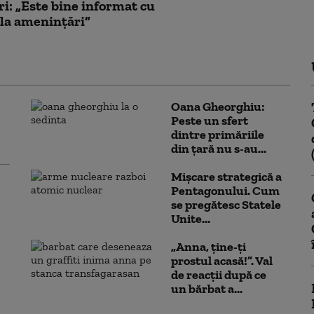
eri: „Este bine informat cu
 la amenințări”
Oana Gheorghiu:
Peste un sfert
dintre primăriile
din țară nu s-au...
Mișcare strategică a
Pentagonului. Cum
se pregătesc Statele
Unite...
„Anna, ţine-ţi
prostul acasă!”. Val
de reacții după ce
un bărbat a...