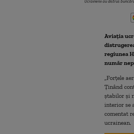
Ucrainenii au distrus buncăr
Aviația ucr
distrugerea
regiunea H
număr nepre
„Forțele ae
Ținând cont 
ștabilor și
interior se 
comentat re
ucrainean.