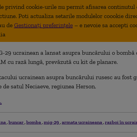
ale privind cookie-urile nu permit afisarea continutul
ctiune. Poti actualiza setarile modulelor coookie dire
au de
Gestionați preferințele
– e nevoie sa accepti co
ia
-29 ucrainean a lansat asupra buncărului o bombă d
cu rază lungă, prevăzută cu kit de planare.
tacului ucrainean asupra buncărului rusesc au fost g
e de satul Neciaeve, regiunea Herson.
.
ina
buncar
bomba
mig-29
armata ucraineana
razboi în ucra