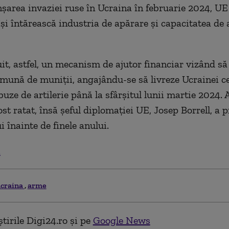
nşarea invaziei ruse în Ucraina în februarie 2024, U
îşi întărească industria de apărare şi capacitatea de a
uit, astfel, un mecanism de ajutor financiar vizând să
omună de muniţii, angajându-se să livreze Ucrainei c
uze de artilerie până la sfârşitul lunii martie 2024. 
ost ratat, însă şeful diplomaţiei UE, Josep Borrell, a 
i înainte de finele anului.
.
craina
arme
tirile Digi24.ro și pe
Google News