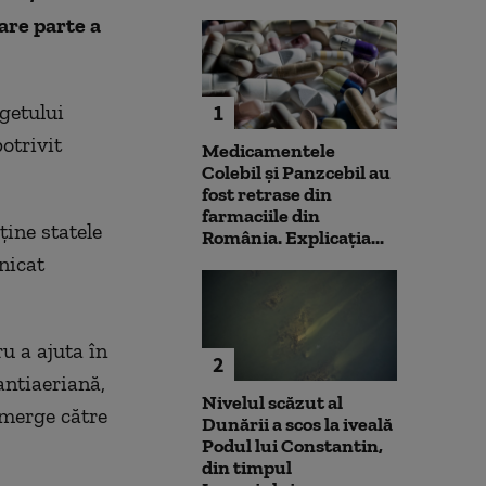
are parte a
getului
1
otrivit
Medicamentele
Colebil și Panzcebil au
fost retrase din
farmaciile din
ine statele
România. Explicația...
nicat
u a ajuta în
2
ntiaeriană,
Nivelul scăzut al
 merge către
Dunării a scos la iveală
Podul lui Constantin,
din timpul