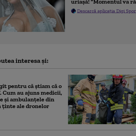
uriașă! ”Momentul va ră
Descarcă aplicația Digi Spor
utea interesa și:
it pentru că știam că o
. Cum au ajuns medicii,
le și ambulanțele din
 ținte ale dronelor