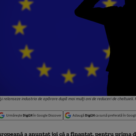
i relanseze industria de apărare după mai mulţi ani de reduceri de cheltuieli.
Urmărește
Digi24
în Google Discover
Adaugă
Digi24
ca sursă preferată în Googl
opeană a anunţat joi că a finanţat, pentru prima d