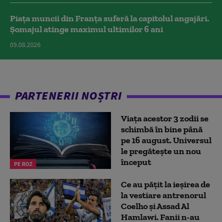
Piața muncii din Franța suferă la capitolul angajări.
Șomajul atinge maximul ultimilor 6 ani
09.08.2026
PARTENERII NOȘTRI
Viața acestor 3 zodii se
schimbă în bine până
pe 16 august. Universul
le pregătește un nou
început
PE ROZ
Ce au pățit la ieșirea de
la vestiare antrenorul
Coelho și Assad Al
Hamlawi. Fanii n-au