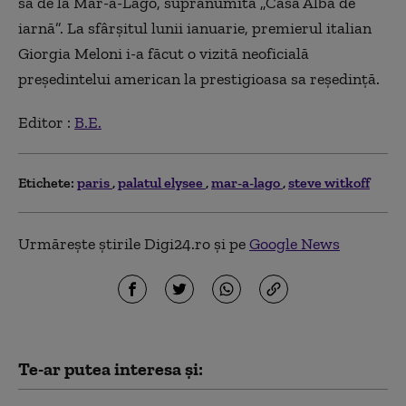
sa de la Mar-a-Lago, supranumită „Casa Albă de
iarnă”. La sfârşitul lunii ianuarie, premierul italian
Giorgia Meloni i-a făcut o vizită neoficială
preşedintelui american la prestigioasa sa reşedinţă.
Editor :
B.E.
Etichete:
paris
palatul elysee
mar-a-lago
steve witkoff
Urmărește știrile Digi24.ro și pe
Google News
Te-ar putea interesa și: