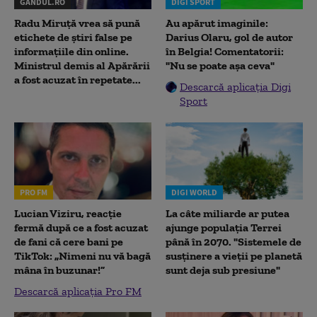
GANDUL.RO
DIGI SPORT
Radu Miruţă vrea să pună
Au apărut imaginile:
etichete de știri false pe
Darius Olaru, gol de autor
informațiile din online.
în Belgia! Comentatorii:
Ministrul demis al Apărării
"Nu se poate așa ceva"
a fost acuzat în repetate...
Descarcă aplicația Digi
Sport
PRO FM
DIGI WORLD
Lucian Viziru, reacție
La câte miliarde ar putea
fermă după ce a fost acuzat
ajunge populația Terrei
de fani că cere bani pe
până în 2070. "Sistemele de
TikTok: „Nimeni nu vă bagă
susținere a vieții pe planetă
mâna în buzunar!”
sunt deja sub presiune"
Descarcă aplicația Pro FM