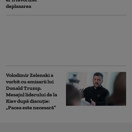
deplasarea
Atac cu cuțitul în Paris:
trei răniți, agresorul a
fost reținut de un
polițist aflat în timpul
liber. „A fost un act de
curaj”
Volodimir Zelenski a
vorbit cu emisarii lui
Donald Trump.
Mesajul liderului de la
Kiev după discuție:
„Pacea este necesară”