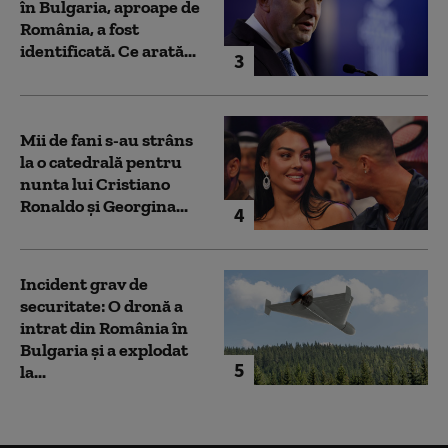
în Bulgaria, aproape de
România, a fost
identificată. Ce arată...
3
Mii de fani s-au strâns
la o catedrală pentru
nunta lui Cristiano
Ronaldo şi Georgina...
4
Incident grav de
securitate: O dronă a
intrat din România în
Bulgaria şi a explodat
5
la...