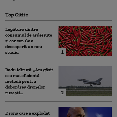
Top Citite
Legătura dintre
consumul de ardei iute
și cancer. Ce a
descoperit un nou
1
studiu
Radu Miruță: „Am găsit
cea mai eficientă
metodă pentru
doborârea dronelor
2
rusești...
Drona care a explodat