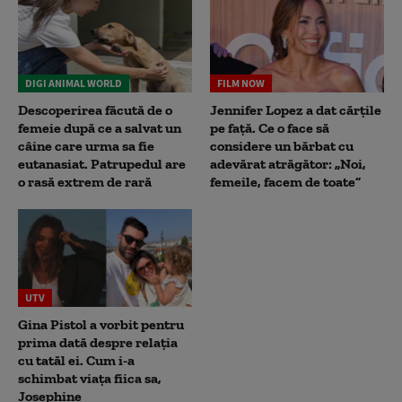
DIGI ANIMAL WORLD
FILM NOW
Descoperirea făcută de o
Jennifer Lopez a dat cărțile
femeie după ce a salvat un
pe față. Ce o face să
câine care urma sa fie
considere un bărbat cu
eutanasiat. Patrupedul are
adevărat atrăgător: „Noi,
o rasă extrem de rară
femeile, facem de toate”
UTV
Gina Pistol a vorbit pentru
prima dată despre relația
cu tatăl ei. Cum i-a
schimbat viața fiica sa,
Josephine