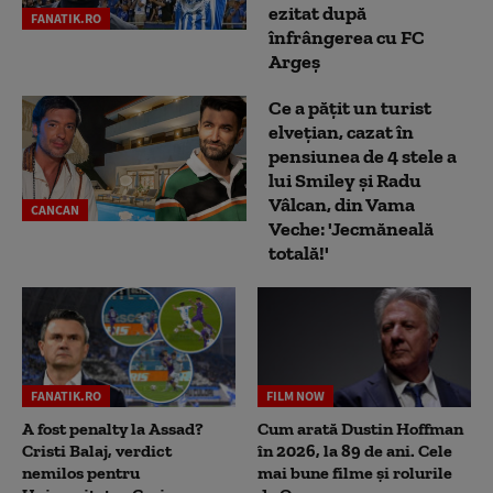
ezitat după
FANATIK.RO
înfrângerea cu FC
Argeș
Ce a pățit un turist
elvețian, cazat în
pensiunea de 4 stele a
lui Smiley și Radu
Vâlcan, din Vama
CANCAN
Veche: 'Jecmăneală
totală!'
FANATIK.RO
FILM NOW
A fost penalty la Assad?
Cum arată Dustin Hoffman
Cristi Balaj, verdict
în 2026, la 89 de ani. Cele
nemilos pentru
mai bune filme și rolurile