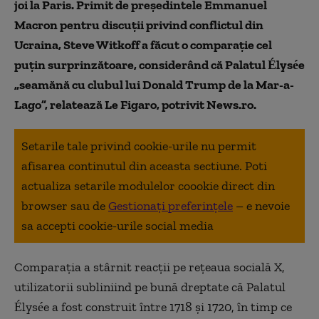
joi la Paris. Primit de preşedintele Emmanuel
Macron pentru discuţii privind conflictul din
Ucraina, Steve Witkoff a făcut o comparaţie cel
puţin surprinzătoare, considerând că Palatul Élysée
„seamănă cu clubul lui Donald Trump de la Mar-a-
Lago”, relatează Le Figaro, potrivit News.ro.
Setarile tale privind cookie-urile nu permit
afisarea continutul din aceasta sectiune. Poti
actualiza setarile modulelor coookie direct din
browser sau de
Gestionați preferințele
– e nevoie
sa accepti cookie-urile social media
Comparaţia a stârnit reacţii pe reţeaua socială X,
utilizatorii subliniind pe bună dreptate că Palatul
Élysée a fost construit între 1718 şi 1720, în timp ce