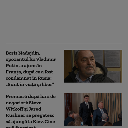
Un parc abandonat de
lângă Paris ar putea
renaște cu bani din
Arabia Saudită. Planul
lui Macron depășește
un miliard de euro
Boris Nadejdin,
opozantul lui Vladimir
Putin, a ajuns în
Franța, după ce a fost
condamnat în Rusia:
„Sunt în viață și liber”
Premieră după luni de
negocieri: Steve
Witkoff și Jared
Kushner se pregătesc
să ajungă la Kiev. Cine
ar fi favorizat