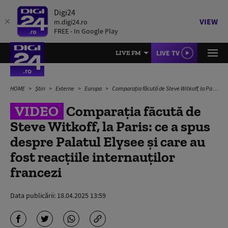
Digi24
VIEW
m.digi24.ro
FREE - In Google Play
LIVE TV
LIVE FM
HOME
Știri
Externe
Europa
Comparația făcută de Steve Witkoff, la Paris: ce a spus despre Palatul Elysee și care au fost reacțiile internauților francezi
VIDEO
Comparația făcută de
Steve Witkoff, la Paris: ce a spus
despre Palatul Elysee și care au
fost reacțiile internauților
francezi
Data publicării:
18.04.2025 13:59