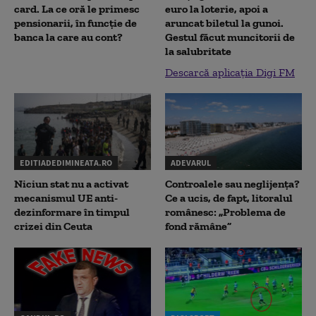
card. La ce oră le primesc
euro la loterie, apoi a
pensionarii, în funcție de
aruncat biletul la gunoi.
banca la care au cont?
Gestul făcut muncitorii de
la salubritate
Descarcă aplicația Digi FM
EDITIADEDIMINEATA.RO
ADEVARUL
Niciun stat nu a activat
Controalele sau neglijența?
mecanismul UE anti-
Ce a ucis, de fapt, litoralul
dezinformare în timpul
românesc: „Problema de
crizei din Ceuta
fond rămâne”