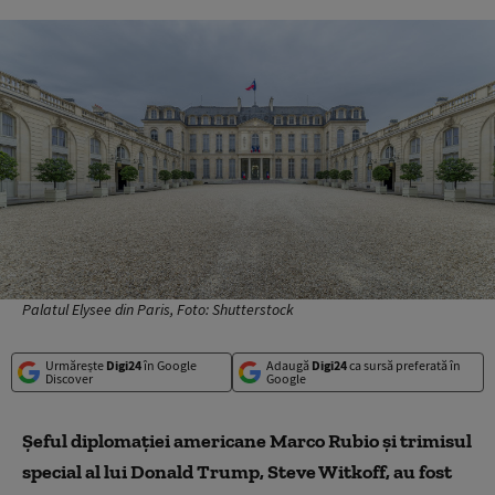
Palatul Elysee din Paris, Foto: Shutterstock
Urmărește
Digi24
în Google
Adaugă
Digi24
ca sursă preferată în
Discover
Google
Şeful diplomaţiei americane Marco Rubio şi trimisul
special al lui Donald Trump, Steve Witkoff, au fost