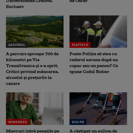
Universitatea Craiova.
de Oscar
Exclusiv
ADEVĂRUL
PLAYTECH
A parcurs aproape 700 de
Poate Poliția să stea cu
kilometri pe Via
radarul ascuns după un
Transilvanica și s-a oprit.
copac sau un panou? Ce
Critici privind mâncarea,
spune Codul Rutier
alcoolul și prețurile la
cazare
NEWSWEEK
DIGI FM
Miercuri intră pensiile pe
A câștigat un milion de