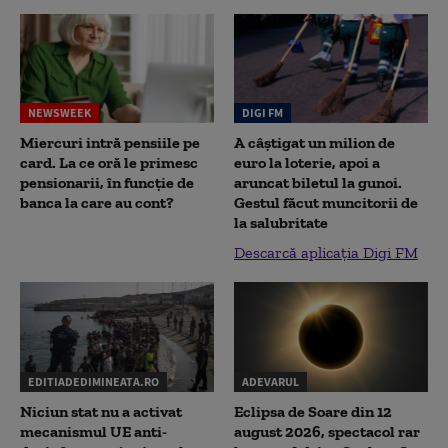
NEWSWEEK
DIGI FM
Miercuri intră pensiile pe
A câștigat un milion de
card. La ce oră le primesc
euro la loterie, apoi a
pensionarii, în funcție de
aruncat biletul la gunoi.
banca la care au cont?
Gestul făcut muncitorii de
la salubritate
Descarcă aplicația Digi FM
EDITIADEDIMINEATA.RO
ADEVARUL
Niciun stat nu a activat
Eclipsa de Soare din 12
mecanismul UE anti-
august 2026, spectacol rar