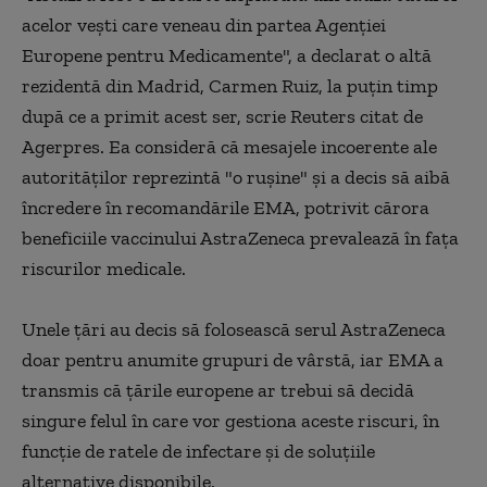
acelor veşti care veneau din partea Agenţiei
Europene pentru Medicamente", a declarat o altă
rezidentă din Madrid, Carmen Ruiz, la puţin timp
după ce a primit acest ser, scrie Reuters citat de
Agerpres. Ea consideră că mesajele incoerente ale
autorităţilor reprezintă "o ruşine" şi a decis să aibă
încredere în recomandările EMA, potrivit cărora
beneficiile vaccinului AstraZeneca prevalează în faţa
riscurilor medicale.
Unele ţări au decis să folosească serul AstraZeneca
doar pentru anumite grupuri de vârstă, iar EMA a
transmis că ţările europene ar trebui să decidă
singure felul în care vor gestiona aceste riscuri, în
funcţie de ratele de infectare şi de soluţiile
alternative disponibile.