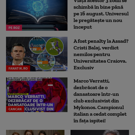
Viața acestor 3 zodii se
schimbă în bine până
pe 16 august. Universul
le pregătește un nou
început
PE ROZ
A fost penalty la Assad?
Cristi Balaj, verdict
nemilos pentru
Universitatea Craiova.
Exclusiv
FANATIK.RO
Marco Verratti,
dezbrăcat de o
dansatoare într-un
club exclusivist din
Mykonos. Campionul
CANCAN
italian a cedat complet
în fața ispitei!