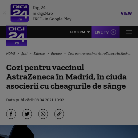
Digi24
VIEW
m.digi24.ro
FREE - In Google Play
LIVE TV
LIVE FM
HOME
Știri
Externe
Europa
Cozi pentru vaccinul AstraZeneca în Madrid, în ciuda asocierii cu cheagurile de sânge
Cozi pentru vaccinul
AstraZeneca în Madrid, în ciuda
asocierii cu cheagurile de sânge
Data publicării:
08.04.2021 10:02