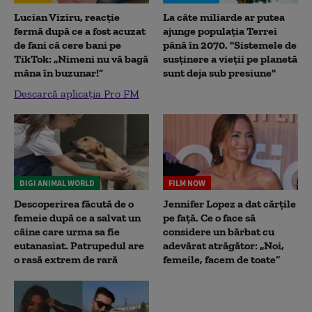
Lucian Viziru, reacție
La câte miliarde ar putea
fermă după ce a fost acuzat
ajunge populația Terrei
de fani că cere bani pe
până în 2070. "Sistemele de
TikTok: „Nimeni nu vă bagă
susținere a vieții pe planetă
mâna în buzunar!”
sunt deja sub presiune"
Descarcă aplicația Pro FM
DIGI ANIMAL WORLD
FILM NOW
Descoperirea făcută de o
Jennifer Lopez a dat cărțile
femeie după ce a salvat un
pe față. Ce o face să
câine care urma sa fie
considere un bărbat cu
eutanasiat. Patrupedul are
adevărat atrăgător: „Noi,
o rasă extrem de rară
femeile, facem de toate”