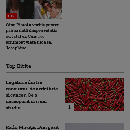
UTV
Gina Pistol a vorbit pentru
prima dată despre relația
cu tatăl ei. Cum i-a
schimbat viața fiica sa,
Josephine
Top Citite
Legătura dintre
consumul de ardei iute
și cancer. Ce a
descoperit un nou
1
studiu
Radu Miruță: „Am găsit