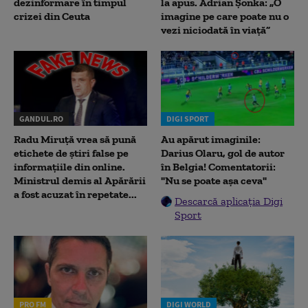
dezinformare în timpul
la apus. Adrian Șonka: „O
crizei din Ceuta
imagine pe care poate nu o
vezi niciodată în viață”
GANDUL.RO
DIGI SPORT
Radu Miruţă vrea să pună
Au apărut imaginile:
etichete de știri false pe
Darius Olaru, gol de autor
informațiile din online.
în Belgia! Comentatorii:
Ministrul demis al Apărării
"Nu se poate așa ceva"
a fost acuzat în repetate...
Descarcă aplicația Digi
Sport
PRO FM
DIGI WORLD