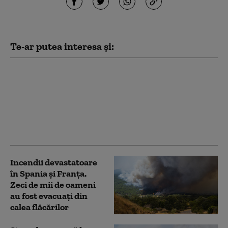
Te-ar putea interesa și:
Spania se teme pentru
exclavele Ceuta și
Melilla. Cine ar sări în
ajutorul Madridului în
cazul unei acțiuni a
Marocului
Incendii devastatoare
în Spania și Franța.
Zeci de mii de oameni
au fost evacuați din
calea flăcărilor