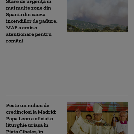
Stare de urgență în
mai multe zone din
Spania din cauza
incendiilor de pădure.
MAE a emis o
atenționare pentru
români
Flăcările scapă de sub
control în Spania: sute
de pompieri încearcă să
salveze un oraș de
150.000 de locuitori
Peste un milion de
credincioși la Madrid:
Papa Leon a oficiat o
liturghie uriașă în
Piața Cibeles, în