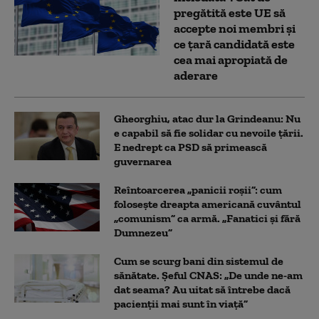
pregătită este UE să
accepte noi membri și
ce țară candidată este
cea mai apropiată de
aderare
Gheorghiu, atac dur la Grindeanu: Nu
e capabil să fie solidar cu nevoile țării.
E nedrept ca PSD să primească
guvernarea
Reîntoarcerea „panicii roșii”: cum
folosește dreapta americană cuvântul
„comunism” ca armă. „Fanatici și fără
Dumnezeu”
Cum se scurg bani din sistemul de
sănătate. Șeful CNAS: „De unde ne-am
dat seama? Au uitat să întrebe dacă
pacienții mai sunt în viață”