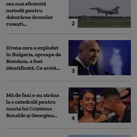
cea mai eficientă
metodă pentru
doborârea dronelor
2
rusești...
Drona care a explodat
în Bulgaria, aproape de
România, a fost
identificată. Ce arată...
3
Mii de fani s-au strâns
la o catedrală pentru
nunta lui Cristiano
Ronaldo şi Georgina...
4