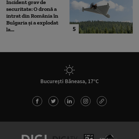
Incident grav de
securitate: O dronă a
intrat din România în
Bulgaria şi a explodat
5
la...
București Băneasa, 17°C