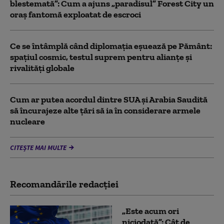
blestemată”: Cum a ajuns „paradisul” Forest City un
oraș fantomă exploatat de escroci
Ce se întâmplă când diplomația eșuează pe Pământ:
spațiul cosmic, testul suprem pentru alianțe și
rivalități globale
Cum ar putea acordul dintre SUA și Arabia Saudită
să încurajeze alte țări să ia în considerare armele
nucleare
CITEȘTE MAI MULTE
Recomandările redacţiei
„Este acum ori
niciodată”: Cât de