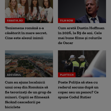
FANATIK.RO
FILM NOW
Tenismena română s-a
Cum arată Dustin Hoffman
căsătorit în mare secret.
în 2026, la 89 de ani. Cele
Cine este alesul inimii
mai bune filme și rolurile
de Oscar
ADEVĂRUL
PLAYTECH
Cum au ajuns localnicii
Poate Poliția să stea cu
unui oraș din România să
radarul ascuns după un
fie terorizați de un grup de
copac sau un panou? Ce
minori. Copiii se filmează
spune Codul Rutier
făcând cascadorii pe
biciclete