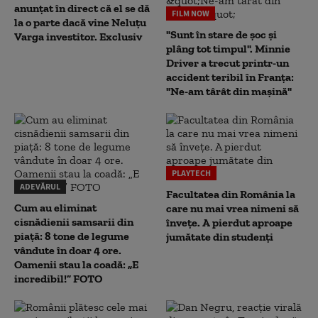
anunțat în direct că el se dă
FILM NOW
la o parte dacă vine Neluțu
"Sunt în stare de șoc și
Varga investitor. Exclusiv
plâng tot timpul". Minnie
Driver a trecut printr-un
accident teribil în Franța:
"Ne-am târât din mașină"
PLAYTECH
ADEVĂRUL
Facultatea din România la
Cum au eliminat
care nu mai vrea nimeni să
cisnădienii samsarii din
înveţe. A pierdut aproape
piață: 8 tone de legume
jumătate din studenţi
vândute în doar 4 ore.
Oamenii stau la coadă: „E
incredibil!” FOTO