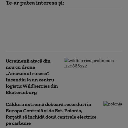
Te-ar putea interesa și:
Serviciile secrete
americane avertizează
că Putin ar putea ataca
o țară NATO încă din
această toamnă (WSJ)
Ucrainenii atacă din
nou cu drone
„Amazonul rusesc”.
Incendiu la un centru
logistic Wildberries din
Ekaterinburg
Căldura extremă doboară recorduri în
Europa Centrală și de Est. Polonia,
forțată să închidă două centrale electrice
pe cărbune