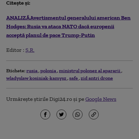
Citește și:
ANALIZĂ Avertismentul generalului american Ben
Hodges: Rusia va ataca NATO dacă europenii
acceptă planul de pace Trump-Putin
Editor :
Ș.R.
Etichete:
rusia
polonia
ministrul polonez al apararii
wladyslaw kosiniak-kamysz
safe
zid antri drone
Urmărește știrile Digi24.ro și pe
Google News