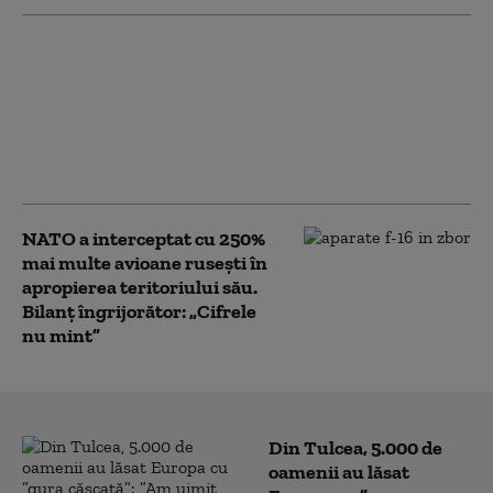
Bloomberg: Economia
de război a Rusiei
alimentează creşteri
salariale pe care
companiile nu şi le
permit
NATO a interceptat cu 250%
mai multe avioane rusești în
apropierea teritoriului său.
Bilanț îngrijorător: „Cifrele
nu mint”
Din Tulcea, 5.000 de
oamenii au lăsat