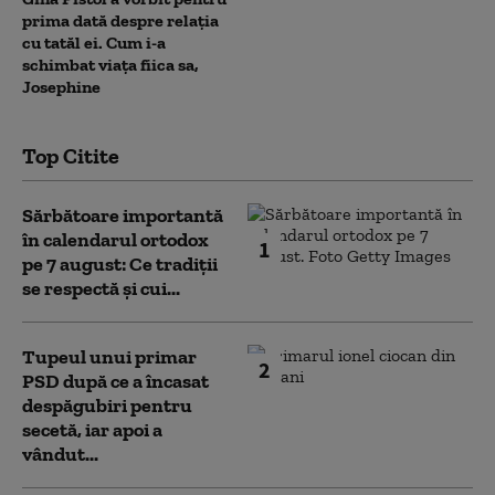
prima dată despre relația
cu tatăl ei. Cum i-a
schimbat viața fiica sa,
Josephine
Top Citite
Sărbătoare importantă
în calendarul ortodox
1
pe 7 august: Ce tradiții
se respectă și cui...
Tupeul unui primar
2
PSD după ce a încasat
despăgubiri pentru
secetă, iar apoi a
vândut...