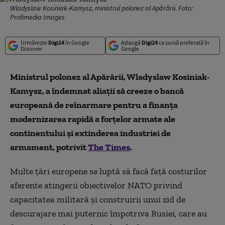
Wladyslaw Kosiniak-Kamysz, ministrul polonez al Apărării. Foto:
Profimedia Images
Urmărește
Digi24
în Google
Adaugă
Digi24
ca sursă preferată în
Discover
Google
Ministrul
polonez
al
A
părării, Wladyslaw Kosiniak-
Kamysz, a îndemnat aliații să creeze o bancă
europeană de reînarmare pentru a finanța
modernizarea rapidă a forțelor armate ale
continentului și extinderea industriei de
armament,
potrivit
The Times
.
Multe țări europene se luptă să facă față costurilor
aferente atingerii obiectivelor NATO privind
capacitatea militară și construirii unui zid de
descurajare mai puternic împotriva Rusiei, care au