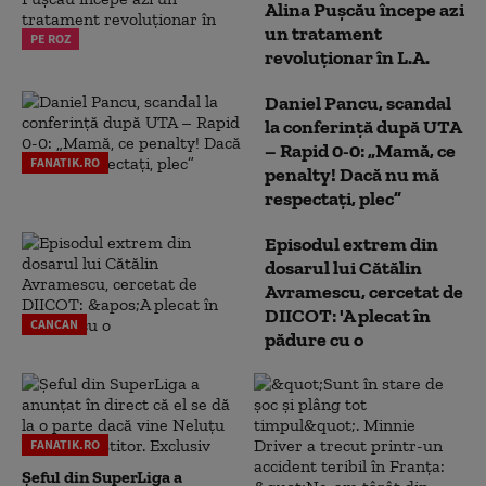
Alina Pușcău începe azi
un tratament
PE ROZ
revoluționar în L.A.
Daniel Pancu, scandal
la conferință după UTA
– Rapid 0-0: „Mamă, ce
FANATIK.RO
penalty! Dacă nu mă
respectați, plec”
Episodul extrem din
dosarul lui Cătălin
Avramescu, cercetat de
DIICOT: 'A plecat în
CANCAN
pădure cu o
FANATIK.RO
Șeful din SuperLiga a