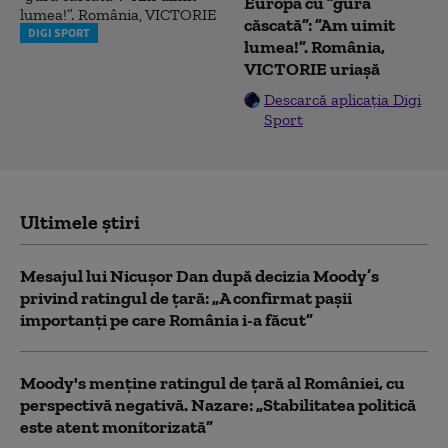
Europa cu ”gura
căscată”: ”Am uimit
DIGI SPORT
lumea!”. România,
VICTORIE uriașă
Descarcă aplicația Digi
Sport
Ultimele știri
Mesajul lui Nicușor Dan după decizia Moody’s
privind ratingul de țară: „A confirmat pașii
importanți pe care România i-a făcut”
Moody's menține ratingul de țară al României, cu
perspectivă negativă. Nazare: „Stabilitatea politică
este atent monitorizată”