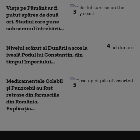
Viața pe Pământ ar fi
3
putut apărea de două
ori. Studiul care pune
sub semnul întrebării...
4
Nivelul scăzut al Dunării a scos la
iveală Podul lui Constantin, din
timpul Imperiului...
Medicamentele Colebil
5
și Panzcebil au fost
retrase din farmaciile
din România.
Explicația...