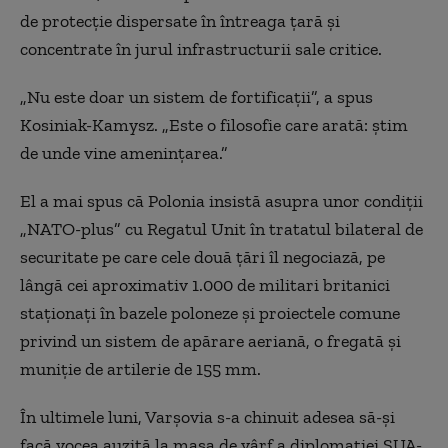
de protecție dispersate în întreaga țară și
concentrate în jurul infrastructurii sale critice.
„Nu este doar un sistem de fortificații”, a spus
Kosiniak-Kamysz. „Este o
filo
s
ofie
care arată: știm
de unde vine amenințarea.”
El a mai spus că Polonia insistă asupra unor condiții
„NATO-plus” cu Regatul Unit în tratatul bilateral de
securitate pe care cele două țări îl negociază, pe
lângă cei aproximativ 1.000 de militari britanici
staționați în bazele poloneze și proiectele comune
privind un sistem de apărare aeriană, o fregată și
muniție de artilerie de 155 mm.
În ultimele luni, Varșovia s-a chinuit adesea să-și
facă vocea auzită la masa de vârf a diplomației SUA-