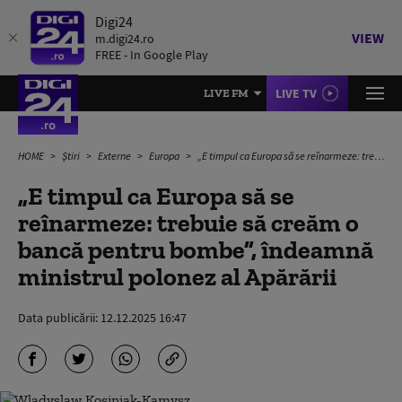
Digi24
VIEW
m.digi24.ro
FREE - In Google Play
LIVE TV
LIVE FM
HOME
Știri
Externe
Europa
„E timpul ca Europa să se reînarmeze: trebuie să creăm o bancă pentru bombe”, îndeamnă ministrul polonez al Apărării
„E timpul ca Europa să se
reînarmeze: trebuie să creăm o
bancă pentru bombe”, îndeamnă
ministrul polonez al Apărării
Data publicării:
12.12.2025 16:47