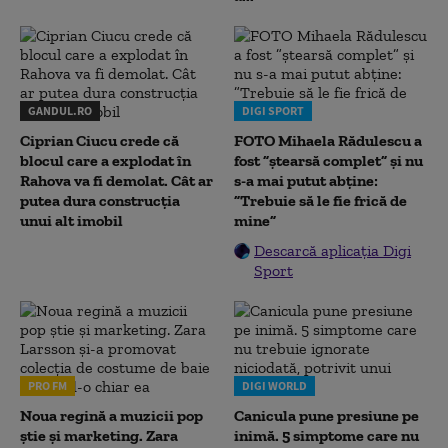
GANDUL.RO
DIGI SPORT
Ciprian Ciucu crede că
FOTO Mihaela Rădulescu a
blocul care a explodat în
fost ”ștearsă complet” și nu
Rahova va fi demolat. Cât ar
s-a mai putut abține:
putea dura construcția
”Trebuie să le fie frică de
unui alt imobil
mine”
Descarcă aplicația Digi
Sport
PRO FM
DIGI WORLD
Noua regină a muzicii pop
Canicula pune presiune pe
știe și marketing. Zara
inimă. 5 simptome care nu