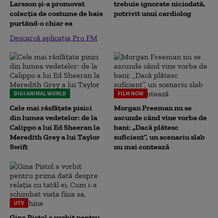
Larsson și-a promovat
trebuie ignorate niciodată,
colecția de costume de baie
potrivit unui cardiolog
purtând-o chiar ea
Descarcă aplicația Pro FM
DIGI ANIMAL WORLD
FILM NOW
Cele mai răsfățate pisici
Morgan Freeman nu se
din lumea vedetelor: de la
ascunde când vine vorba de
Calippo a lui Ed Sheeran la
bani: „Dacă plătesc
Meredith Grey a lui Taylor
suficient”, un scenariu slab
Swift
nu mai contează
UTV
Gina Pistol a vorbit pentru