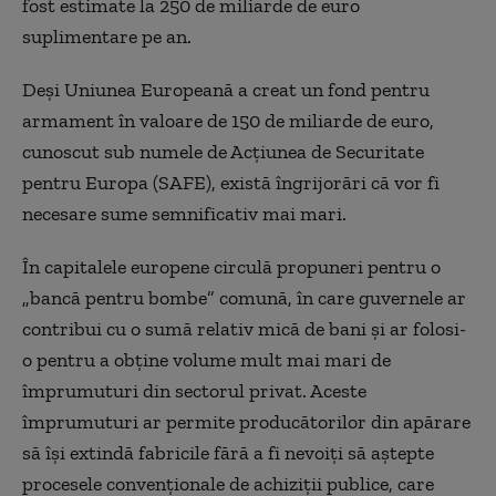
fost estimate la 250 de miliarde de euro
suplimentare pe an.
Deși Uniunea Europeană a creat un fond pentru
armament în valoare de 150 de miliarde de euro,
cunoscut sub numele de Acțiunea de Securitate
pentru Europa (SAFE), există îngrijorări că vor fi
necesare sume semnificativ mai mari.
În capitalele europene circulă propuneri pentru o
„banc
ă pentru bombe
” comună, în care guvernele ar
contribui cu o sumă relativ mică de bani și ar folosi-
o pentru a obține volume mult mai mari de
împrumuturi din sectorul privat. Aceste
împrumuturi ar permite producătorilor d
in
apărare
să își extindă fabricile fără a fi nevoiți să aștepte
procesele convenționale de achiziții publice, care