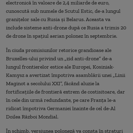
electronică în valoare de 2,4 miliarde de euro,
cunoscută sub numele de Scutul Estic, de-a lungul
granițelor sale cu Rusia și Belarus. Aceasta va
include sisteme anti-drone după ce Rusia a trimis 20
de drone în spațiul aerian polonez în septembrie.
În ciuda promisiunilor retorice grandioase ale
Bruxelles-ului privind un „zid
anti-drone
” de-a
lungul frontierelor estice ale Europei, Kosiniak-
Kamysz a avertizat împotriva asamblării unei „Linii
Maginot a secolului XXI”, făcând aluzie la
fortificațiile de frontieră extrem de costisitoare, dar
în cele din urmă redundante, pe care Franța le-a
ridicat împotriva Germaniei înainte de cel de-
A
l
Doilea Război Mondial.
În schimb, versiunea poloneză va consta în straturi