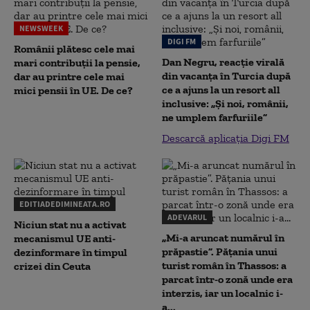
NEWSWEEK
DIGI FM
Românii plătesc cele mai
Dan Negru, reacție virală
mari contribuții la pensie,
din vacanța în Turcia după
dar au printre cele mai
ce a ajuns la un resort all
mici pensii în UE. De ce?
inclusive: „Și noi, românii,
ne umplem farfuriile”
Descarcă aplicația Digi FM
EDITIADEDIMINEATA.RO
ADEVARUL
Niciun stat nu a activat
„Mi-a aruncat numărul în
mecanismul UE anti-
prăpastie”. Pățania unui
dezinformare în timpul
turist român în Thassos: a
crizei din Ceuta
parcat într-o zonă unde era
interzis, iar un localnic i-
a...