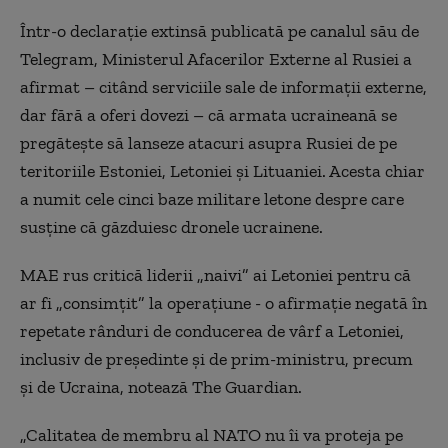
Într-o declaraţie extinsă publicată pe canalul său de
Telegram, Ministerul Afacerilor Externe al Rusiei a
afirmat – citând serviciile sale de informaţii externe,
dar fără a oferi dovezi – că armata ucraineană se
pregăteşte să lanseze atacuri asupra Rusiei de pe
teritoriile Estoniei, Letoniei şi Lituaniei. Acesta chiar
a numit cele cinci baze militare letone despre care
susţine că găzduiesc dronele ucrainene.
MAE rus critică liderii „naivi” ai Letoniei pentru că
ar fi „consimţit” la operaţiune - o afirmaţie negată în
repetate rânduri de conducerea de vârf a Letoniei,
inclusiv de preşedinte şi de prim-ministru, precum
şi de Ucraina, notează The Guardian.
„Calitatea de membru al NATO nu îi va proteja pe