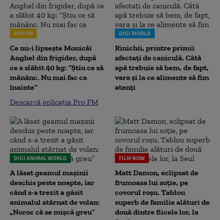
PRO FM
DIGI WORLD
Ce nu-i lipsește Monicăi
Rinichii, printre primii
Anghel din frigider, după
afectați de caniculă. Câtă
ce a slăbit 40 kg: “Știu ce să
apă trebuie să bem, de fapt,
mănânc. Nu mai fac ca
vara și la ce alimente să fim
înainte”
atenți
Descarcă aplicația Pro FM
DIGI ANIMAL WORLD
FILM NOW
A lăsat geamul mașinii
Matt Damon, eclipsat de
deschis peste noapte, iar
frumoasa lui soție, pe
când s-a trezit a găsit
covorul roșu. Tablou
animalul atârnat de volan:
superb de familie alături de
„Noroc că se mișcă greu”
două dintre fiicele lor, la