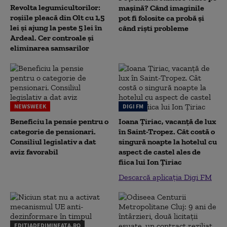
Revolta legumicultorilor:
mașină? Când imaginile
roșiile pleacă din Olt cu 1,5
pot fi folosite ca probă și
lei și ajung la peste 5 lei în
când riști probleme
Ardeal. Cer controale și
eliminarea samsarilor
NEWSWEEK
DIGI FM
Beneficiu la pensie pentru o
Ioana Țiriac, vacanță de lux
categorie de pensionari.
în Saint-Tropez. Cât costă o
Consiliul legislativ a dat
singură noapte la hotelul cu
aviz favorabil
aspect de castel ales de
fiica lui Ion Țiriac
Descarcă aplicația Digi FM
EDITIADEDIMINEATA.RO