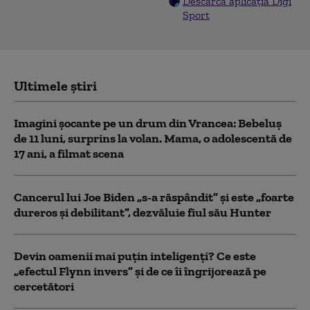
Descarcă aplicația Digi
Sport
Ultimele știri
Imagini șocante pe un drum din Vrancea: Bebeluș
de 11 luni, surprins la volan. Mama, o adolescentă de
17 ani, a filmat scena
Cancerul lui Joe Biden „s-a răspândit” şi este „foarte
dureros și debilitant”, dezvăluie fiul său Hunter
Devin oamenii mai puțin inteligenți? Ce este
„efectul Flynn invers” și de ce îi îngrijorează pe
cercetători