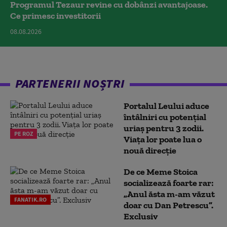
Programul Tezaur revine cu dobânzi avantajoase.
Ce primesc investitorii
08.08.2026
PARTENERII NOȘTRI
Portalul Leului aduce
întâlniri cu potențial
uriaș pentru 3 zodii.
PE ROZ
Viața lor poate lua o
nouă direcție
De ce Meme Stoica
socializează foarte rar:
„Anul ăsta m-am văzut
FANATIK.RO
doar cu Dan Petrescu”.
Exclusiv