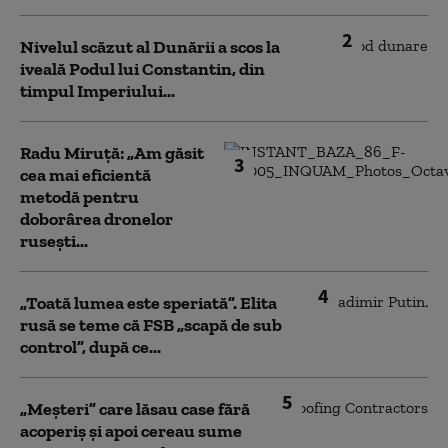
2
Nivelul scăzut al Dunării a scos la
iveală Podul lui Constantin, din
timpul Imperiului...
Radu Miruță: „Am găsit
3
cea mai eficientă
metodă pentru
doborârea dronelor
rusești...
4
„Toată lumea este speriată”. Elita
rusă se teme că FSB „scapă de sub
control”, după ce...
5
„Meșteri” care lăsau case fără
acoperiș și apoi cereau sume