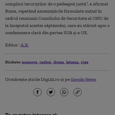
complicii teroriştilor de o pedeapsă justă”, a afirmat
Rusia, repetând ameninţările formulate iniţial în
cadrul reuniunii Consiliului de Securitate al ONU de
la începutul acestei săptămâni, care au stârnit apoi o
condamnare clară din partea SUA şi a UE.
Editor :
A.R.
Etichete:
moscova
razboi
drona
letonia
riga
Urmărește știrile Digi24.ro și pe
Google News
Te-ar putea interesa și: