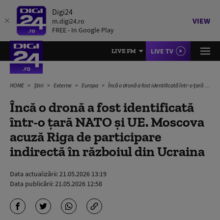
Digi24
VIEW
m.digi24.ro
FREE - In Google Play
LIVE TV
LIVE FM
HOME
Știri
Externe
Europa
Încă o dronă a fost identificată într-o țară NATO și UE. Moscova acuză Riga de participare indirectă în războiul din Ucraina
Încă o dronă a fost identificată
într-o țară NATO și UE. Moscova
acuză Riga de participare
indirectă în războiul din Ucraina
Data actualizării:
21.05.2026 13:19
Data publicării:
21.05.2026 12:58