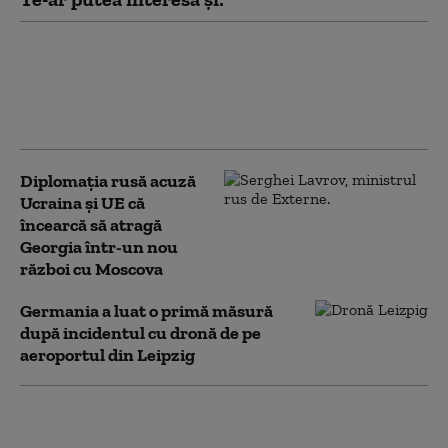
Drona care a explodat în Bulgaria,
aproape de România, a fost
identificată. Ce arată analiza
preliminară a epavei
Diplomaţia rusă acuză
Ucraina şi UE că
încearcă să atragă
Georgia într-un nou
război cu Moscova
Germania a luat o primă măsură
după incidentul cu dronă de pe
aeroportul din Leipzig
Incident grav de
securitate: O dronă a