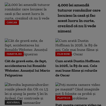
4.000 lei amendă
tuturor românilor care
locuiesc la casă și fac
acest lucru în curte,
CANCAN
crezând că nu îi vede
nimeni
FANATIK.RO
FILM NOW
Cât de gravă este, de fapt,
Cum arată Dustin Hoffman
accidentarea lui Ronaldo
în 2026, la 89 de ani. Cele
Webster. Anunțul lui Mario
mai bune filme și rolurile
Felgueiras
de Oscar
PLAYTECH
ADEVĂRUL
Poți monta camere video pe