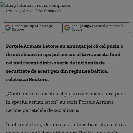
Letonia și Rusia. Foto: Profimedia
Urmărește
Digi24
în Google
Adaugă
Digi24
ca sursă preferată în
Discover
Google
Forțele Armate Letone au anunțat joi că cel puțin o
dronă zboară în spațiul aerian al țării, acesta fiind
cel mai recent dintr-o serie de incidente de
securitate de acest gen din regiunea baltică,
relatează Reuters.
„Confirmăm că există cel puțin o aeronavă fără pilot
în spațiul aerian leton”, au scris Forțele Armate
Letone pe rețelele de socializare.
În ultimele luni, Ucraina şi-a intensificat atacurile cu
drone de lungă distanţă asupra Rusiei, inclusiv în