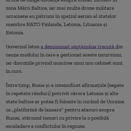
zona Mării Baltice, iar mai multe drone militare
ucrainene au pătruns în spaţiul aerian al statelor
membre NATO Finlanda, Letonia, Lituania şi
Estonia.
Guvernul leton
a demisionat săptămâna trecută d
in
cauza modului în care a gestionat aceste incursiuni,
iar discuţiile privind numirea unui nou cabinet sunt
în curs.
Între timp, Rusia şi-a intensificat afirmaţiile (negate
în repetate rânduri) potrivit cărora Letonia şi alte
state baltice ar putea fi folosite în curând de Ucraina
ca „platformă de lansare” pentru atacuri asupra
Rusiei, stârnind temeri cu privire la o posibilă
escaladare a conflictului în regiune.