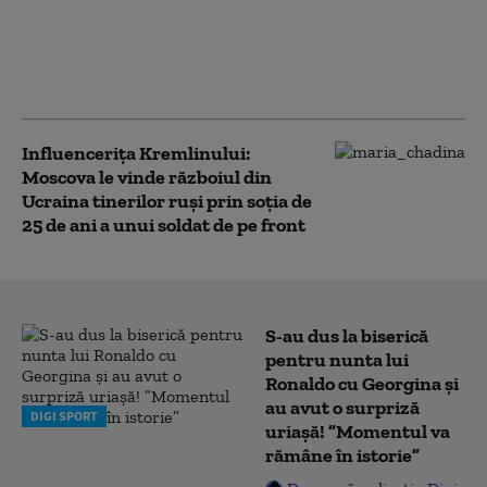
intrat din România în
Bulgaria şi a explodat
la 100 de metri de
graniţă. Reacția MApN
Influencerița Kremlinului:
Moscova le vinde războiul din
Ucraina tinerilor ruși prin soția de
25 de ani a unui soldat de pe front
S-au dus la biserică
pentru nunta lui
Ronaldo cu Georgina și
au avut o surpriză
DIGI SPORT
uriașă! ”Momentul va
rămâne în istorie”