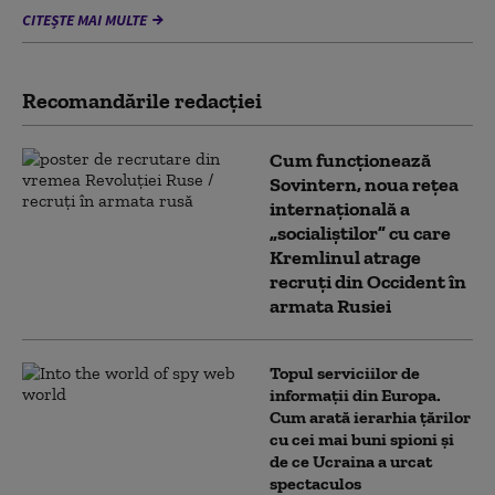
CITEȘTE MAI MULTE
Recomandările redacţiei
Cum funcționează
Sovintern, noua rețea
internațională a
„socialiștilor” cu care
Kremlinul atrage
recruți din Occident în
armata Rusiei
Topul serviciilor de
informații din Europa.
Cum arată ierarhia țărilor
cu cei mai buni spioni și
de ce Ucraina a urcat
spectaculos