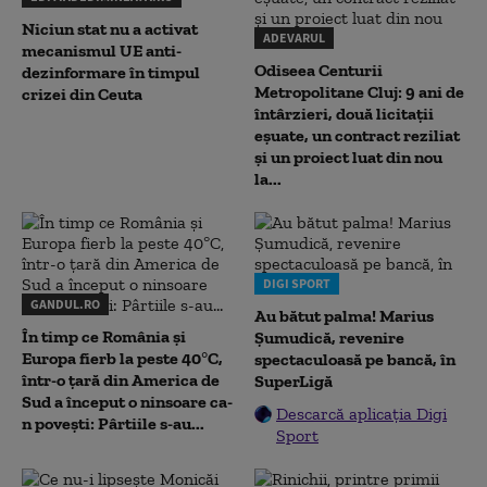
Niciun stat nu a activat
ADEVARUL
mecanismul UE anti-
Odiseea Centurii
dezinformare în timpul
Metropolitane Cluj: 9 ani de
crizei din Ceuta
întârzieri, două licitații
eșuate, un contract reziliat
și un proiect luat din nou
la...
DIGI SPORT
GANDUL.RO
Au bătut palma! Marius
În timp ce România și
Șumudică, revenire
Europa fierb la peste 40°C,
spectaculoasă pe bancă, în
într-o țară din America de
SuperLigă
Sud a început o ninsoare ca-
Descarcă aplicația Digi
n povești: Pârtiile s-au...
Sport