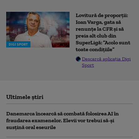
Lovitură de proporții:
Ioan Varga, gata să
renunțe la CFR și să
preia alt club din
SuperLigă: ”Acolo sunt
DIGI SPORT
toate condițiile”
Descarcă aplicația Digi
Sport
Ultimele știri
Danemarca încearcă să combată folosirea AI în
fraudarea examenelor. Elevii vor trebui să-şi
susţină oral eseurile