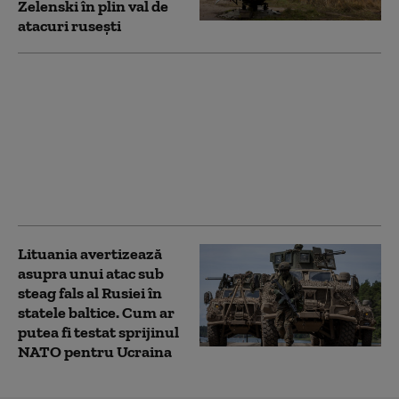
Zelenski în plin val de
atacuri rusești
„O perioadă dificilă
pentru Europa”.
Bătrânul continent,
afectat de războaiele
din Ucraina și Iran,
incendii forestiere și
migrație
Lituania avertizează
asupra unui atac sub
steag fals al Rusiei în
statele baltice. Cum ar
putea fi testat sprijinul
NATO pentru Ucraina