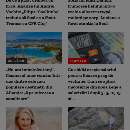
De ce a jucat Craiova cu
Soția lui Matt Damon,
frică. Analiza lui Andrei
frumoasa balului într-o
Vochin: „Filipe ‘Coelhinho’
rochie albastru regal,
trebuia să facă ce a făcut
mulată pe corp. Luciana a
Tromso cu CFR Cluj”
furat atenția la Seul
ADEVĂRUL
PLAYTECH
„Ne-am îmbolnăvit toți”.
Cu cât îți crește salariul
Coșmarul unor români într-
pentru fiecare prag de
una dintre cele mai
vechime. Cum se aplică
populare destinații din
majorările din noua Lege a
Albania: „Apa mirosea a
salarizării după 3, 5, 10, 15
canalizare”
și...