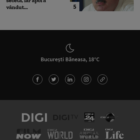
secetă, iar apoi a
5
vândut...
București Băneasa, 18°C