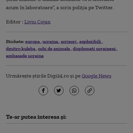
acum în laboratoare”, a scris poliția pe Twitter.
Editor :
Liviu Cojan
Etichete:
europa
ucraina
scrisori
explozibili
dmitro kuleba
ochi de animale
displomati ucraineni
ambasade ucraina
Urmărește știrile Digi24.ro și pe
Google News
Te-ar putea interesa și:
Cel mai recent sondaj