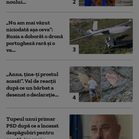
2
noului...
„Nu am mai văzut
niciodată așa ceva”:
Rusia a doborât o dronă
portugheză rară și o
3
va...
„Anna, ţine-ţi prostul
acasă!”. Val de reacții
după ce un bărbat a
desenat o declarație...
4
Tupeul unui primar
PSD după ce a încasat
despăgubiri pentru