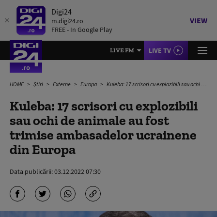
Digi24
VIEW
m.digi24.ro
FREE - In Google Play
LIVE TV
LIVE FM
HOME
Știri
Externe
Europa
Kuleba: 17 scrisori cu explozibili sau ochi de animale au fost trimise ambasadelor ucrainene din Europa
Kuleba: 17 scrisori cu explozibili
sau ochi de animale au fost
trimise ambasadelor ucrainene
din Europa
Data publicării:
03.12.2022 07:30