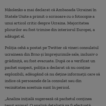
Nikolenko a mai declarat că Ambasada Ucrainei în
Statele Unite a primit o scrisoare cu o fotocopie a
unui articol critic despre Ucraina. Majoritatea
plicurilor au fost trimise din interiorul Europei, a
adăugat el.
Poliția cehă a postat pe Twitter că vineri consulatul
ucrainean din Brno și împrejurimile sale, inclusiv o
grădiniță, au fost evacuate. După ce a verificat un
pachet suspect, poliția a declarat că nu conține
explozibili, adăugând că nu deține informații care să
indice că persoanele de la consulat sau din
vecinătatea acestuia sunt în pericol.
„Analiza inițială sugerează că pachetul conținea
țesut animal. O analiză detaliată va fi efectuată