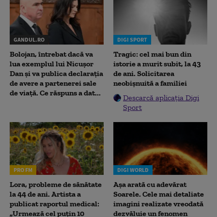
GANDUL.RO
DIGI SPORT
Bolojan, întrebat dacă va
Tragic: cel mai bun din
lua exemplul lui Nicușor
istorie a murit subit, la 43
Dan și va publica declarația
de ani. Solicitarea
de avere a partenerei sale
neobișnuită a familiei
de viață. Ce răspuns a dat...
Descarcă aplicația Digi
Sport
PRO FM
DIGI WORLD
Lora, probleme de sănătate
Așa arată cu adevărat
la 44 de ani. Artista a
Soarele. Cele mai detaliate
publicat raportul medical:
imagini realizate vreodată
„Urmează cel puțin 10
dezvăluie un fenomen