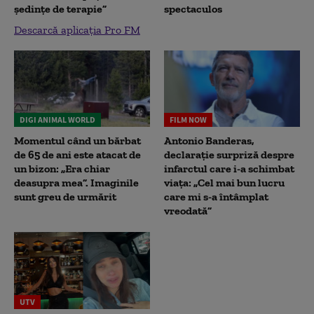
ședințe de terapie”
spectaculos
Descarcă aplicația Pro FM
DIGI ANIMAL WORLD
FILM NOW
Momentul când un bărbat
Antonio Banderas,
de 65 de ani este atacat de
declarație surpriză despre
un bizon: „Era chiar
infarctul care i-a schimbat
deasupra mea”. Imaginile
viața: „Cel mai bun lucru
sunt greu de urmărit
care mi s-a întâmplat
vreodată”
UTV