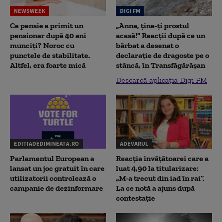
NEWSWEEK
DIGI FM
Ce pensie a primit un
„Anna, ţine-ţi prostul
pensionar după 40 ani
acasă!" Reacţii după ce un
munciți? Noroc cu
bărbat a desenat o
punctele de stabilitate.
declaraţie de dragoste pe o
Altfel, era foarte mică
stâncă, în Transfăgărăşan
Descarcă aplicația Digi FM
EDITIADEDIMINEATA.RO
ADEVARUL
Parlamentul European a
Reacția învățătoarei care a
lansat un joc gratuit în care
luat 4,90 la titularizare:
utilizatorii controlează o
„M-a trecut din iad în rai”.
campanie de dezinformare
La ce notă a ajuns după
contestație