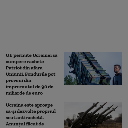
de opinie: Câți
ucraineni susțin
aderarea la UE și câți
sprijină intrarea în
NATO. Ambele
preferințe, în scădere
UE permite Ucrainei să
cumpere rachete
Patriot din afara
Uniunii. Fondurile pot
proveni din
împrumutul de 90 de
miliarde de euro
Ucraina este aproape
să-și dezvolte propriul
scut antirachetă.
Anunțul făcut de