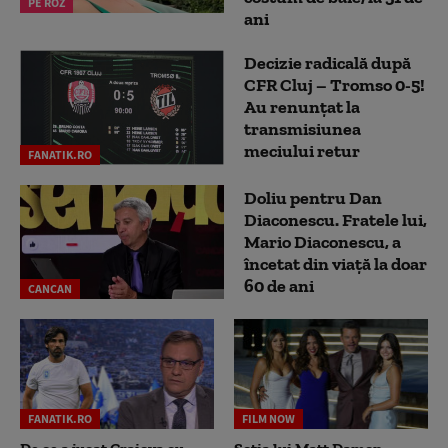
PE ROZ
ani
Decizie radicală după
CFR Cluj – Tromso 0-5!
Au renunțat la
transmisiunea
meciului retur
FANATIK.RO
Doliu pentru Dan
Diaconescu. Fratele lui,
Mario Diaconescu, a
încetat din viață la doar
60 de ani
CANCAN
FANATIK.RO
FILM NOW