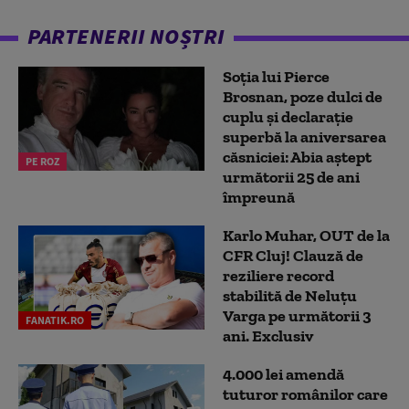
PARTENERII NOȘTRI
Soția lui Pierce
Brosnan, poze dulci de
cuplu și declarație
superbă la aniversarea
căsniciei: Abia aștept
PE ROZ
următorii 25 de ani
împreună
Karlo Muhar, OUT de la
CFR Cluj! Clauză de
reziliere record
stabilită de Neluțu
Varga pe următorii 3
FANATIK.RO
ani. Exclusiv
4.000 lei amendă
tuturor românilor care