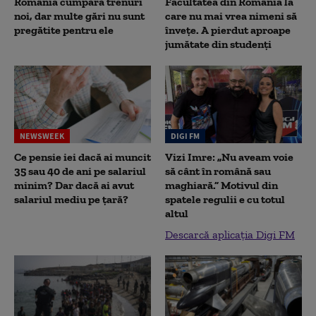
România cumpără trenuri
Facultatea din România la
noi, dar multe gări nu sunt
care nu mai vrea nimeni să
pregătite pentru ele
înveţe. A pierdut aproape
jumătate din studenţi
NEWSWEEK
DIGI FM
Ce pensie iei dacă ai muncit
Vizi Imre: „Nu aveam voie
35 sau 40 de ani pe salariul
să cânt în română sau
minim? Dar dacă ai avut
maghiară.” Motivul din
salariul mediu pe țară?
spatele regulii e cu totul
altul
Descarcă aplicația Digi FM