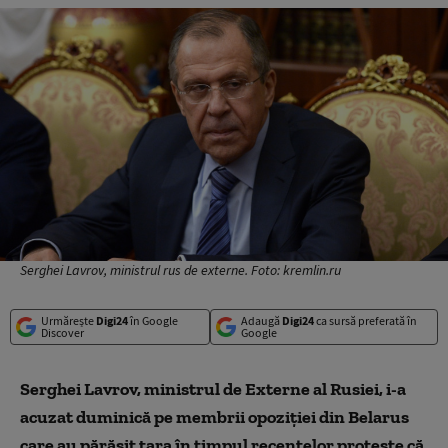
Serghei Lavrov, ministrul rus de externe. Foto: kremlin.ru
Urmărește
Digi24
în Google
Adaugă
Digi24
ca sursă preferată în
Discover
Google
Serghei Lavrov, ministrul de Externe al Rusiei, i-a
acuzat duminică pe membrii opoziţiei din Belarus
care au părăsit ţara în timpul recentelor proteste că