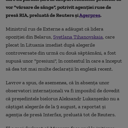
vor "vărsare de sânge", potrivit agenţiei ruse de
presă RIA, preluată de Reuters și
Agerpres
.
Ministrul rus de Externe a adăugat că lidera
opoziţiei din Belarus,
Svetlana Tihanovskaia
, care
plecat în Lituania imediat după alegerile
controversate din urmă cu două săptămâni, a fost
supusă unor "presiuni", în contextul în care a început
să dea tot mai multe declaraţii în engleză recent.
Lavrov a spus, de asemenea, că în absenţa unor
observatori internaţionali va fi imposibil de dovedit
că preşedintele bielorus Aleksandr Lukanşenko nu a
câştigat alegerile de la 9 august, a raportat şi
agenţia de presă Interfax, preluată tot de Reuters.