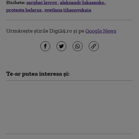
Etichete:
serghei lavrov
aleksandr lukasenko
proteste belarus
svetlana tihanovskaia
Urmărește știrile Digi24.ro și pe
Google News
Te-ar putea interesa și:
De ce nu dorește Putin
pacea. Analiza celor
mai recente declarații
ale Kremlinului arată
unde a ajuns Rusia
(Kyiv Post)