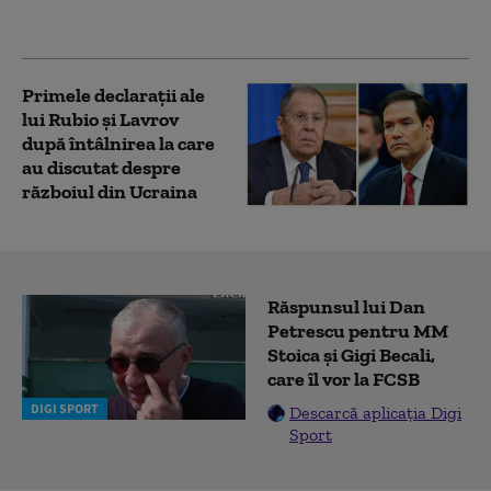
Alaska între Trump şi
Putin
Primele declarații ale
lui Rubio și Lavrov
după întâlnirea la care
au discutat despre
războiul din Ucraina
Răspunsul lui Dan
Petrescu pentru MM
Stoica și Gigi Becali,
care îl vor la FCSB
DIGI SPORT
Descarcă aplicația Digi
Sport