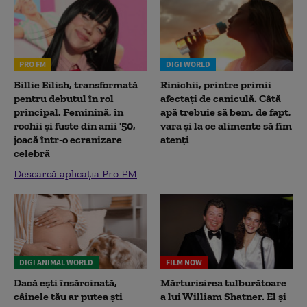
PRO FM
DIGI WORLD
Billie Eilish, transformată
Rinichii, printre primii
pentru debutul în rol
afectați de caniculă. Câtă
principal. Feminină, în
apă trebuie să bem, de fapt,
rochii și fuste din anii '50,
vara și la ce alimente să fim
joacă într-o ecranizare
atenți
celebră
Descarcă aplicația Pro FM
DIGI ANIMAL WORLD
FILM NOW
Dacă ești însărcinată,
Mărturisirea tulburătoare
câinele tău ar putea ști
a lui William Shatner. El și