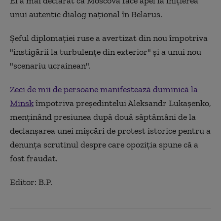
El a mai declarat că Moscova face apel la iniţierea
unui autentic dialog naţional în Belarus.
Şeful diplomaţiei ruse a avertizat din nou împotriva
"instigării la turbulenţe din exterior" şi a unui nou
"scenariu ucrainean".
Zeci de mii de persoane manifestează duminică la
Minsk
împotriva preşedintelui Aleksandr Lukaşenko,
menţinând presiunea după două săptămâni de la
declanşarea unei mişcări de protest istorice pentru a
denunţa scrutinul despre care opoziţia spune că a
fost fraudat.
Editor: B.P.