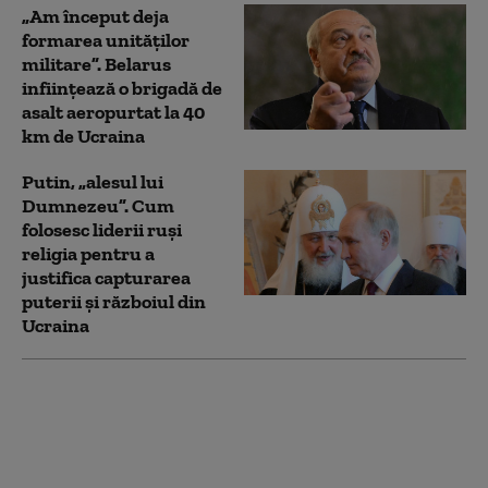
„Am început deja
formarea unităților
militare”. Belarus
inființează o brigadă de
asalt aeropurtat la 40
km de Ucraina
Putin, „alesul lui
Dumnezeu”. Cum
folosesc liderii ruși
religia pentru a
justifica capturarea
puterii și războiul din
Ucraina
„Ei bine, nu a
funcţionat”. Lavrov dă
vina pe SUA pentru
eșecul negocierilor din