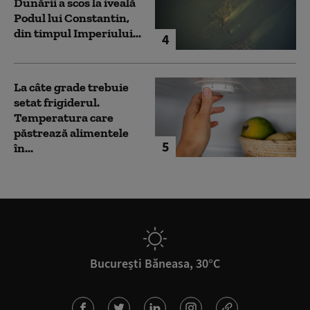
Dunării a scos la iveală
Podul lui Constantin,
din timpul Imperiului...
4
La câte grade trebuie
setat frigiderul.
Temperatura care
păstrează alimentele
5
în...
București Băneasa, 30°C