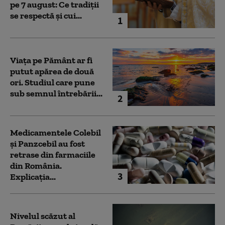
pe 7 august: Ce tradiții
se respectă și cui...
1
Viața pe Pământ ar fi
putut apărea de două
ori. Studiul care pune
sub semnul întrebării...
2
Medicamentele Colebil
și Panzcebil au fost
retrase din farmaciile
din România.
3
Explicația...
Nivelul scăzut al