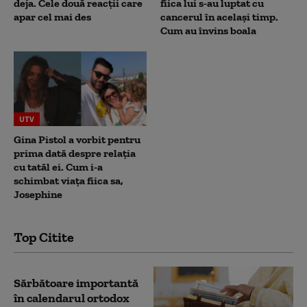
deja. Cele două reacții care
fiica lui s-au luptat cu
apar cel mai des
cancerul în același timp.
Cum au învins boala
UTV
Gina Pistol a vorbit pentru
prima dată despre relația
cu tatăl ei. Cum i-a
schimbat viața fiica sa,
Josephine
Top Citite
Sărbătoare importantă
în calendarul ortodox