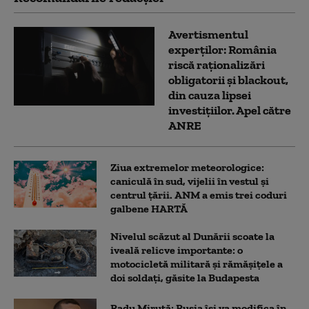
Avertismentul
experților: România
riscă raționalizări
obligatorii și blackout,
din cauza lipsei
investițiilor. Apel către
ANRE
Ziua extremelor meteorologice:
caniculă în sud, vijelii în vestul și
centrul țării. ANM a emis trei coduri
galbene HARTĂ
Nivelul scăzut al Dunării scoate la
iveală relicve importante: o
motocicletă militară și rămășițele a
doi soldați, găsite la Budapesta
Radu Miruță: Rusia își va modifica în