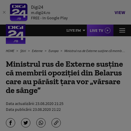
Digi24
VIEW
m.digi24.ro
FREE - In Google Play
LIVE TV
LIVE FM
HOME
Știri
Externe
Europa
Ministrul rus de Externe susţine că membrii opoziţiei din Belarus care au părăsit ţara vor „vărsare de sânge”
Ministrul rus de Externe susţine
că membrii opoziţiei din Belarus
care au părăsit ţara vor „vărsare
de sânge”
Data actualizării:
23.08.2020 21:25
Data publicării:
23.08.2020 21:22