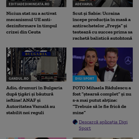
EDITIADEDIMINEATA.RO
ADEVARUL
Niciun stat nu a activat
Scut și Sabie: Ucraina
mecanismul UE anti-
începe producția în masă a
dezinformare în timpul
antirachetelor „Freyja” și
crizei din Ceuta
testează cu succes prima sa
rachetă balistică autohtonă
GANDUL.RO
DIGI SPORT
Adio, drumuri în Bulgaria
FOTO Mihaela Rădulescu a
după țigări și băutură
fost ”ștearsă complet” și nu
ieftine! ANAF și
s-a mai putut abține:
Autoritatea Vamală au
”Trebuie să le fie frică de
stabilit noi reguli
mine”
Descarcă aplicația Digi
Sport