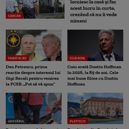
locuiesc la casă și fac
acest lucru în curte,
crezând că nu îi vede
CANCAN
nimeni
FANATIK.RO
FILM NOW
Dan Petrescu, prima
Cum arată Dustin Hoffman
reacție despre interesul lui
în 2026, la 89 de ani. Cele
Gigi Becali pentru venirea
mai bune filme cu Dustin
la FCSB: „Pot să vă spun”
Hoffman
ADEVĂRUL
PLAYTECH