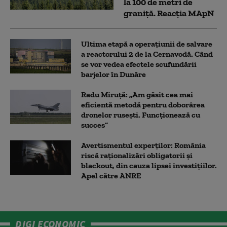
la 100 de metri de
graniţă. Reacția MApN
Ultima etapă a operațiunii de salvare
a reactorului 2 de la Cernavodă. Când
se vor vedea efectele scufundării
barjelor în Dunăre
Radu Miruță: „Am găsit cea mai
eficientă metodă pentru doborârea
dronelor rusești. Funcționează cu
succes”
Avertismentul experților: România
riscă raționalizări obligatorii și
blackout, din cauza lipsei investițiilor.
Apel către ANRE
DIGI ECONOMIC