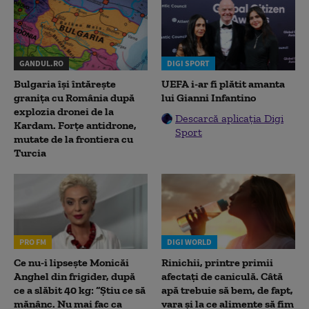
GANDUL.RO
DIGI SPORT
Bulgaria își întărește
UEFA i-ar fi plătit amanta
granița cu România după
lui Gianni Infantino
explozia dronei de la
Descarcă aplicația Digi
Kardam. Forțe antidrone,
Sport
mutate de la frontiera cu
Turcia
PRO FM
DIGI WORLD
Ce nu-i lipsește Monicăi
Rinichii, printre primii
Anghel din frigider, după
afectați de caniculă. Câtă
ce a slăbit 40 kg: “Știu ce să
apă trebuie să bem, de fapt,
mănânc. Nu mai fac ca
vara și la ce alimente să fim