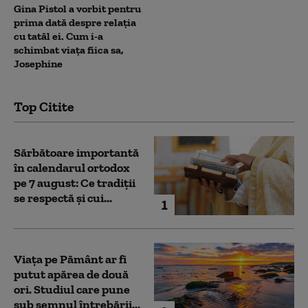
Gina Pistol a vorbit pentru
prima dată despre relația
cu tatăl ei. Cum i-a
schimbat viața fiica sa,
Josephine
Top Citite
Sărbătoare importantă
în calendarul ortodox
pe 7 august: Ce tradiții
se respectă și cui...
1
Viața pe Pământ ar fi
putut apărea de două
ori. Studiul care pune
sub semnul întrebării...