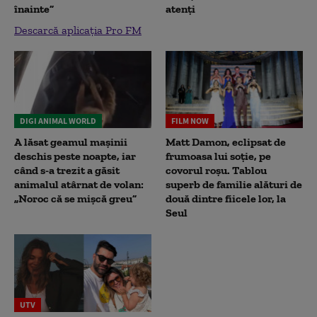
înainte”
atenți
Descarcă aplicația Pro FM
DIGI ANIMAL WORLD
FILM NOW
A lăsat geamul mașinii
Matt Damon, eclipsat de
deschis peste noapte, iar
frumoasa lui soție, pe
când s-a trezit a găsit
covorul roșu. Tablou
animalul atârnat de volan:
superb de familie alături de
„Noroc că se mișcă greu”
două dintre fiicele lor, la
Seul
UTV