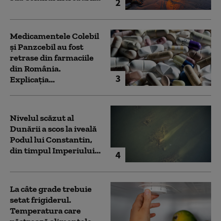
2
Medicamentele Colebil
și Panzcebil au fost
retrase din farmaciile
din România.
3
Explicația...
Nivelul scăzut al
Dunării a scos la iveală
Podul lui Constantin,
din timpul Imperiului...
4
La câte grade trebuie
setat frigiderul.
Temperatura care