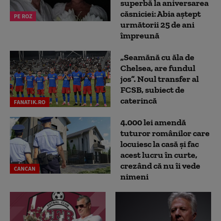
superbă la aniversarea
căsniciei: Abia aștept
PE ROZ
următorii 25 de ani
împreună
„Seamănă cu ăla de
Chelsea, are fundul
jos”. Noul transfer al
FCSB, subiect de
caterincă
FANATIK.RO
4.000 lei amendă
tuturor românilor care
locuiesc la casă și fac
acest lucru în curte,
crezând că nu îi vede
CANCAN
nimeni