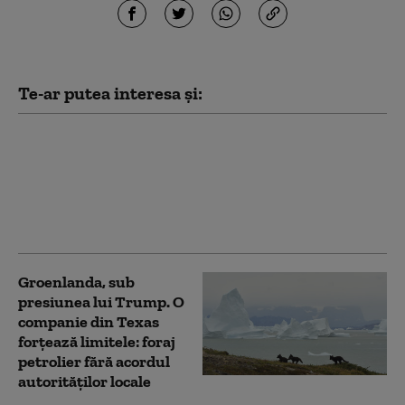
Te-ar putea interesa și:
Todd Blanche, fostul
avocat al lui Trump,
confirmat procuror
general al SUA. Vot la
limită în Senat
Groenlanda, sub
presiunea lui Trump. O
companie din Texas
forțează limitele: foraj
petrolier fără acordul
autorităților locale