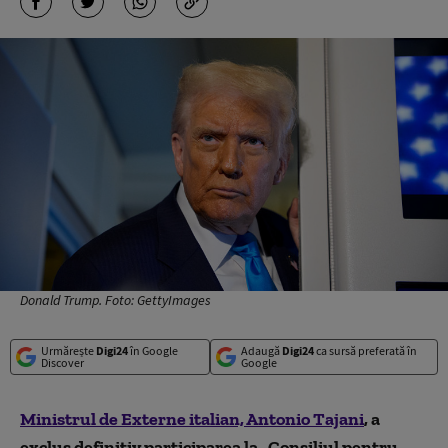
Donald Trump. Foto: GettyImages
Urmărește
Digi24
în Google
Adaugă
Digi24
ca sursă preferată în
Discover
Google
Ministrul de Externe italian, Antonio Tajani
, a
exclus definitiv participarea la
„
Consiliul pentru