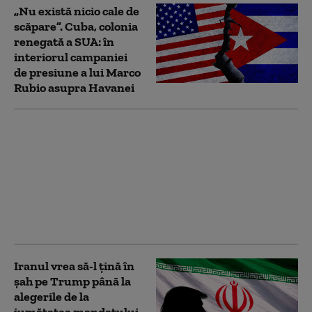
„Nu există nicio cale de
scăpare”. Cuba, colonia
renegată a SUA: în
interiorul campaniei
de presiune a lui Marco
Rubio asupra Havanei
Tensiuni maxime în
Schengen. Spania
impune controale la
frontieră pentru
călătorii din Italia,
după măsurile luate de
Roma
Iranul vrea să-l țină în
șah pe Trump până la
alegerile de la
jumătatea mandatului.