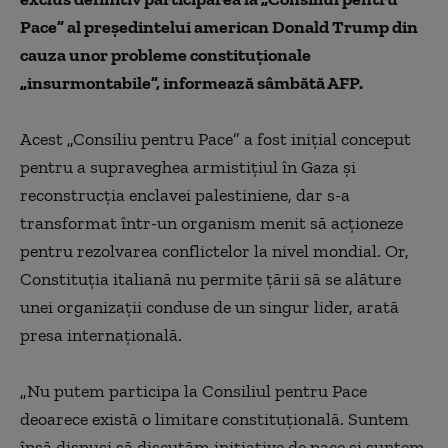
Pace” al preşedintelui american Donald Trump din
cauza unor probleme constituţionale
„
insurmontabile”, informează sâmbătă AFP.
Acest
„
Consiliu pentru Pace” a fost iniţial conceput
pentru a supraveghea armistiţiul în Gaza şi
reconstrucţia enclavei palestiniene, dar s-a
transformat într-un organism menit să acţioneze
pentru rezolvarea conflictelor la nivel mondial. Or,
Constituţia italiană nu permite ţării să se alăture
unei organizaţii conduse de un singur lider, arată
presa internațională.
„
Nu putem participa la Consiliul pentru Pace
deoarece există o limitare constituţională. Suntem
însă dispuşi să discutăm iniţiative de pace şi suntem