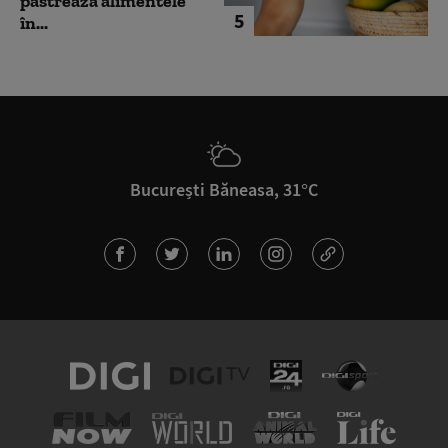
păstrează alimentele
5
în...
București Băneasa, 31°C