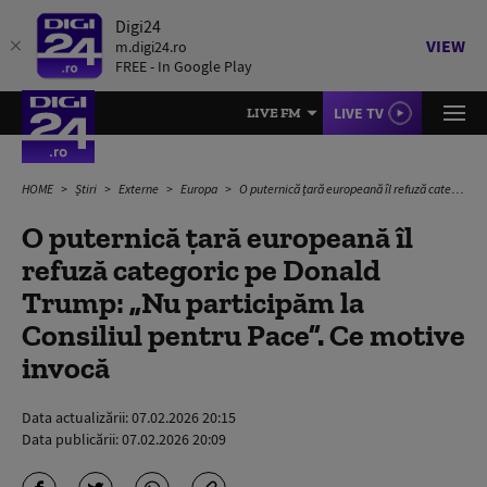
Digi24
VIEW
m.digi24.ro
FREE - In Google Play
LIVE TV
LIVE FM
HOME
Știri
Externe
Europa
O puternică țară europeană îl refuză categoric pe Donald Trump: „Nu participăm la Consiliul pentru Pace”. Ce motive invocă
O puternică țară europeană îl
refuză categoric pe Donald
Trump: „Nu participăm la
Consiliul pentru Pace”. Ce motive
invocă
Data actualizării:
07.02.2026 20:15
Data publicării:
07.02.2026 20:09