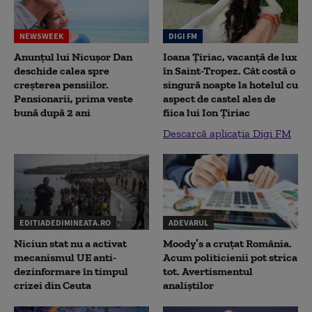
NEWSWEEK
DIGI FM
Anunțul lui Nicușor Dan
Ioana Țiriac, vacanță de lux
deschide calea spre
în Saint-Tropez. Cât costă o
creșterea pensiilor.
singură noapte la hotelul cu
Pensionarii, prima veste
aspect de castel ales de
bună după 2 ani
fiica lui Ion Țiriac
Descarcă aplicația Digi FM
EDITIADEDIMINEATA.RO
ADEVARUL
Niciun stat nu a activat
Moody’s a cruțat România.
mecanismul UE anti-
Acum politicienii pot strica
dezinformare în timpul
tot. Avertismentul
crizei din Ceuta
analiștilor