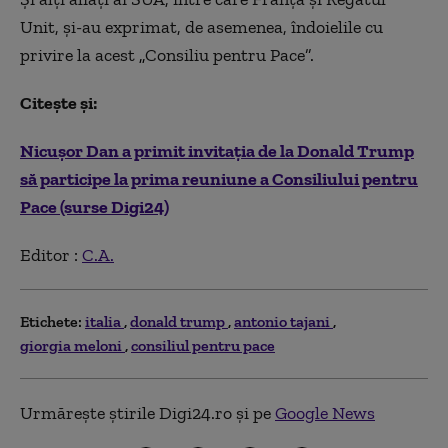
Unit, şi-au exprimat, de asemenea, îndoielile cu
privire la acest
„
Consiliu pentru Pace”.
Citește și:
Nicușor Dan a primit invitația de la Donald Trump
să participe la prima reuniune a Consiliului pentru
Pace (surse Digi24)
Editor :
C.A.
Etichete:
italia
donald trump
antonio tajani
giorgia meloni
consiliul pentru pace
Urmărește știrile Digi24.ro și pe
Google News