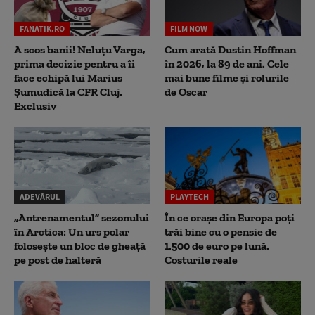
FANATIK.RO
FILM NOW
A scos banii! Neluțu Varga,
Cum arată Dustin Hoffman
prima decizie pentru a îi
în 2026, la 89 de ani. Cele
face echipă lui Marius
mai bune filme și rolurile
Șumudică la CFR Cluj.
de Oscar
Exclusiv
ADEVĂRUL
PLAYTECH
„Antrenamentul” sezonului
În ce orașe din Europa poți
în Arctica: Un urs polar
trăi bine cu o pensie de
folosește un bloc de gheață
1.500 de euro pe lună.
pe post de halteră
Costurile reale