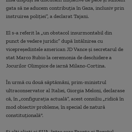
gata să ne aducem contribuţia în Gaza, inclusiv prin
instruirea poliţiei”, a declarat Tajani.
El s-a referit la
„
un obstacol insurmontabil din
punct de vedere juridic” după întâlnirea cu
vicepreşedintele american JD Vance şi secretarul de
stat Marco Rubio la ceremonia de deschidere a
Jocurilor Olimpice de iarnă Milano-Cortina.
În urmă cu două săptămâni, prim-ministrul
ultraconservator al Italiei, Giorgia Meloni, declarase
că, în
„
configuraţia actuală”, acest consiliu
„
ridică în
mod obiectiv probleme, în special de natură
constituţională".
Şi alţi aliaţi ai SUA, între care Franţa şi Regatul