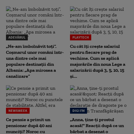
ADEVĂRUL
PLAYTECH
„Ne-am îmbolnăvit toți”.
Cu cât îți crește salariul
Coșmarul unor români într-
pentru fiecare prag de
una dintre cele mai
vechime. Cum se aplică
populare destinații din
majorările din noua Lege a
Albania: „Apa mirosea a
salarizării după 3, 5, 10, 15
canalizare”
și...
NEWSWEEK
DIGI FM
Ce pensie a primit un
„Anna, ţine-ţi prostul
pensionar după 40 ani
acasă!" Reacţii după ce un
munciți? Noroc cu
bărbat a desenat o