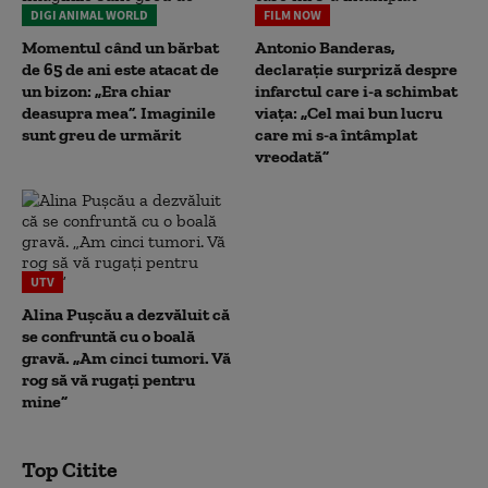
DIGI ANIMAL WORLD
FILM NOW
Momentul când un bărbat
Antonio Banderas,
de 65 de ani este atacat de
declarație surpriză despre
un bizon: „Era chiar
infarctul care i-a schimbat
deasupra mea”. Imaginile
viața: „Cel mai bun lucru
sunt greu de urmărit
care mi s-a întâmplat
vreodată”
UTV
Alina Pușcău a dezvăluit că
se confruntă cu o boală
gravă. „Am cinci tumori. Vă
rog să vă rugați pentru
mine”
Top Citite