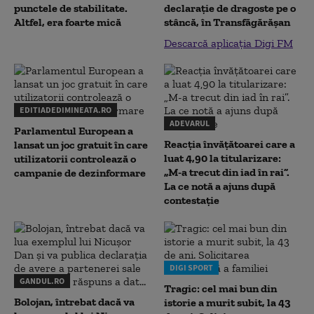
punctele de stabilitate.
declaraţie de dragoste pe o
Altfel, era foarte mică
stâncă, în Transfăgărăşan
Descarcă aplicația Digi FM
EDITIADEDIMINEATA.RO
ADEVARUL
Parlamentul European a
Reacția învățătoarei care a
lansat un joc gratuit în care
luat 4,90 la titularizare:
utilizatorii controlează o
„M-a trecut din iad în rai”.
campanie de dezinformare
La ce notă a ajuns după
contestație
DIGI SPORT
GANDUL.RO
Tragic: cel mai bun din
Bolojan, întrebat dacă va
istorie a murit subit, la 43