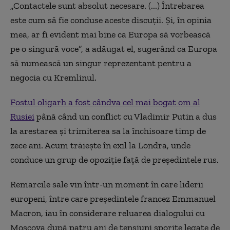
„Contactele sunt absolut necesare. (...) Întrebarea
este cum să fie conduse aceste discuţii. Şi, în opinia
mea, ar fi evident mai bine ca Europa să vorbească
pe o singură voce”, a adăugat el, sugerând ca Europa
să numească un singur reprezentant pentru a
negocia cu Kremlinul.
Fostul oligarh a fost cândva cel mai bogat om al
Rusiei
până când un conflict cu Vladimir Putin a dus
la arestarea şi trimiterea sa la închisoare timp de
zece ani. Acum trăieşte în exil la Londra, unde
conduce un grup de opoziţie faţă de preşedintele rus.
Remarcile sale vin într-un moment în care liderii
europeni, între care preşedintele francez Emmanuel
Macron, iau în considerare reluarea dialogului cu
Moscova după patru ani de tensiuni sporite legate de