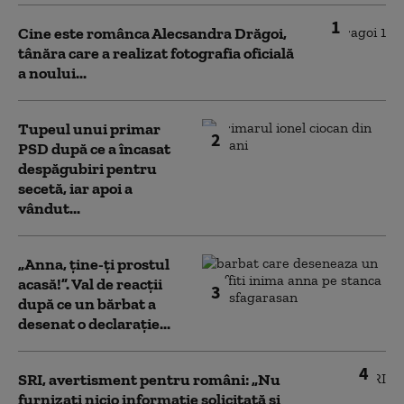
1
Cine este românca Alecsandra Drăgoi,
tânăra care a realizat fotografia oficială
a noului...
Tupeul unui primar
2
PSD după ce a încasat
despăgubiri pentru
secetă, iar apoi a
vândut...
„Anna, ţine-ţi prostul
acasă!”. Val de reacții
3
după ce un bărbat a
desenat o declarație...
4
SRI, avertisment pentru români: „Nu
furnizați nicio informație solicitată și