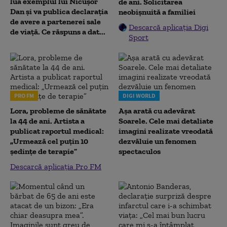
lua exemplul lui Nicușor
de ani. Solicitarea
Dan și va publica declarația
neobișnuită a familiei
de avere a partenerei sale
Descarcă aplicația Digi
de viață. Ce răspuns a dat...
Sport
PRO FM
DIGI WORLD
Lora, probleme de sănătate
Așa arată cu adevărat
la 44 de ani. Artista a
Soarele. Cele mai detaliate
publicat raportul medical:
imagini realizate vreodată
„Urmează cel puțin 10
dezvăluie un fenomen
ședințe de terapie”
spectaculos
Descarcă aplicația Pro FM