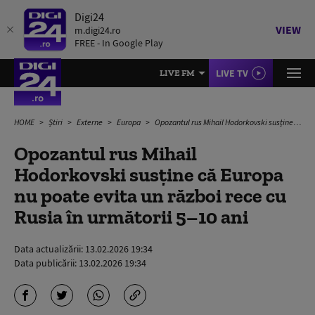
Digi24
VIEW
m.digi24.ro
FREE - In Google Play
LIVE TV
LIVE FM
HOME
Știri
Externe
Europa
Opozantul rus Mihail Hodorkovski susține că Europa nu poate evita un război rece cu Rusia în următorii 5–10 ani
Opozantul rus Mihail
Hodorkovski susține că Europa
nu poate evita un război rece cu
Rusia în următorii 5–10 ani
Data actualizării:
13.02.2026 19:34
Data publicării:
13.02.2026 19:34