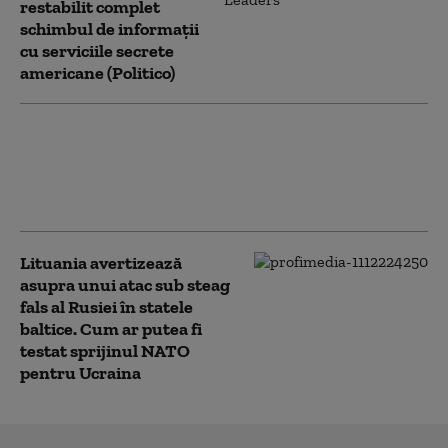
restabilit complet
schimbul de informații
cu serviciile secrete
americane (Politico)
Văduva activistului Navalnîi
îndeamnă ruşii să voteze partidul
liberal Iabloko, formațiune care se
opune continuării războiului
Lituania avertizează
asupra unui atac sub steag
fals al Rusiei în statele
baltice. Cum ar putea fi
testat sprijinul NATO
pentru Ucraina