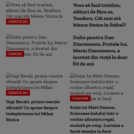
Vrea să facă triatlon,
alături de fiica sa,
Teodora. Cât mai stă
FANATIK.RO
Meme Stoica în fotbal?
Doliu pentru Dan
Diaconescu. Fratele lui,
Mario Diaconescu, a
CANCAN
încetat din viață la doar
60 de ani
FANATIK.RO
FILM NOW
Gigi Becali, prima reacție
Soția lui Matt Damon,
oficială! Ce spune despre
frumoasa balului într-o
îndepărtarea lui Mihai
rochie albastru regal,
Stoica
mulată pe corp. Luciana a
furat atenția la Seul