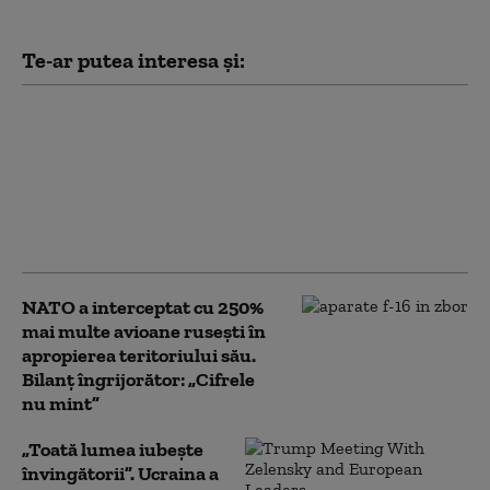
Te-ar putea interesa și:
Bloomberg: Economia
de război a Rusiei
alimentează creşteri
salariale pe care
companiile nu şi le
permit
NATO a interceptat cu 250%
mai multe avioane rusești în
apropierea teritoriului său.
Bilanț îngrijorător: „Cifrele
nu mint”
„Toată lumea iubește
învingătorii”. Ucraina a