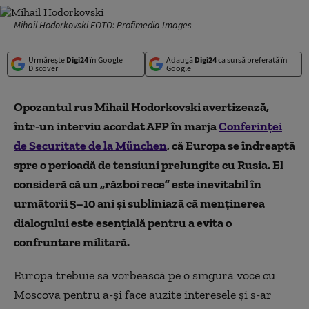
Mihail Hodorkovski FOTO: Profimedia Images
Urmărește
Digi24
în Google
Adaugă
Digi24
ca sursă preferată în
Discover
Google
Opozantul rus Mihail Hodorkovski avertizează,
într-un interviu acordat AFP în marja
Conferinței
de Securitate de la München
, că Europa se îndreaptă
spre o perioadă de tensiuni prelungite cu Rusia. El
consideră că un „război rece” este inevitabil în
următorii 5–10 ani și subliniază că menținerea
dialogului este esențială pentru a evita o
confruntare militară.
Europa trebuie să vorbească pe o singură voce cu
Moscova pentru a-şi face auzite interesele şi s-ar