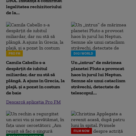
DNA. Instanța a confirmat
legalitatea rechizitoriului
de la...
PRO FM
DIGI WORLD
Camila Cabello s-a
Un „intrus” de mărimea
despărțit de iubitul
planetei Pluto a provocat
miliardar, dar nu stă să
haos în jurul lui Neptun.
plângă. A ajuns în Grecia, la
Semne ale unui cataclism
plajă, și a pozat în costum
străvechi, detectate de
de baie
telescopul...
Descarcă aplicația Pro FM
FILM NOW