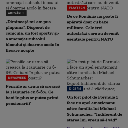
PLAYTECH
ADEVĂRUL
De ce România nu poate fi
„Dimineață mi-am pus
apărată doar cu baze
plapuma”. Disperat de
militare. Cele trei
caniculă, un fost sportiv și-
autostrăzi care au devenit
a amenajat subsolul
esențiale pentru NATO
blocului și doarme acolo în
fiecare noapte
NEWSWEEK
Pensiile ar urma să crească
DIGI FM
la 1 ianuarie cu 6-8%. Ce
Un fost pilot de Formula 1
bani în plus ar putea primi
face un apel emoționant
pensionarii?
către familia lui Michael
Schumacher: "Indiferent de
starea lui, vreau să-l văd"