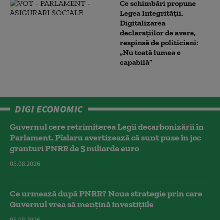
Ce schimbări propune
Legea Integrității.
Digitalizarea
declarațiilor de avere,
respinsă de politicieni:
„Nu toată lumea e
capabilă”
DIGI ECONOMIC
Guvernul cere retrimiterea Legii decarbonizării în
Parlament. Pîslaru avertizează că sunt puse în joc
granturi PNRR de 5 miliarde euro
05.08.2026
Ce urmează după PNRR? Noua strategie prin care
Guvernul vrea să mențină investițiile
05.08.2026