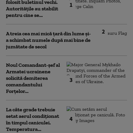
folosit buletinul vechi.
1
Autoritățile au stabilit
pentru cine se...
2
A treia cea mai mică țară din lume și-
a schimbat numele după mai bine de
jumătate de secol
Noul Comandant-șef al
Armatei ucrainene
solicită demiterea
3
comandantului
Forțelor...
La câte grade trebuie
setat aerul condiționat
4
în timpul caniculei.
Temperatura...