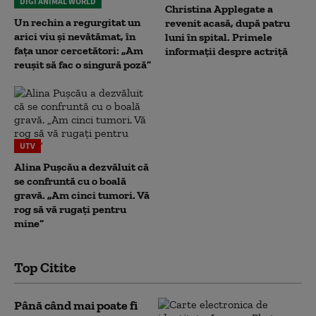
DIGI ANIMAL WORLD
Christina Applegate a
Un rechin a regurgitat un
revenit acasă, după patru
arici viu și nevătămat, în
luni în spital. Primele
fața unor cercetători: „Am
informații despre actriță
reușit să fac o singură poză”
UTV
Alina Pușcău a dezvăluit că
se confruntă cu o boală
gravă. „Am cinci tumori. Vă
rog să vă rugați pentru
mine”
Top Citite
Până când mai poate fi