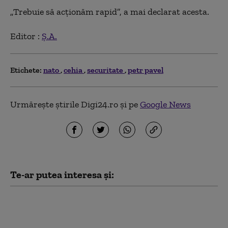
„Trebuie să acționăm rapid”, a mai declarat acesta.
Editor :
Ș.A.
Etichete:
nato
cehia
securitate
petr pavel
Urmărește știrile Digi24.ro și pe
Google News
Te-ar putea interesa și:
Drona de la Leipzig, o escaladare
periculoasă pentru Europa:
„Aceasta a fost concepută să