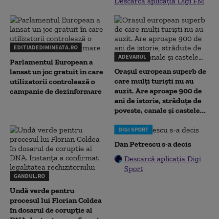
Descarcă aplicația Digi FM
EDITIADEDIMINEATA.RO
ADEVARUL
Parlamentul European a
Orașul european superb de
lansat un joc gratuit în care
care mulți turiști nu au
utilizatorii controlează o
auzit. Are aproape 900 de
campanie de dezinformare
ani de istorie, străduțe de
poveste, canale și castele...
DIGI SPORT
Dan Petrescu s-a decis
Descarcă aplicația Digi
Sport
GANDUL.RO
Undă verde pentru
procesul lui Florian Coldea
în dosarul de corupție al