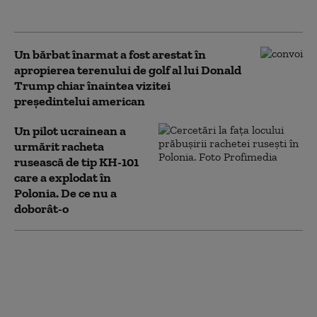
funcționeze, nu să fie găsită”
Un bărbat înarmat a fost arestat în
apropierea terenului de golf al lui Donald
Trump chiar înaintea vizitei
președintelui american
Un pilot ucrainean a
urmărit racheta
rusească de tip KH-101
care a explodat în
Polonia. De ce nu a
doborât-o
„Măsuri care nu o să vă placă”: Un fost
ambasador al SUA afirmă că NATO ar
trebui să avertizeze Moscova cu
privire la incursiunile ruse