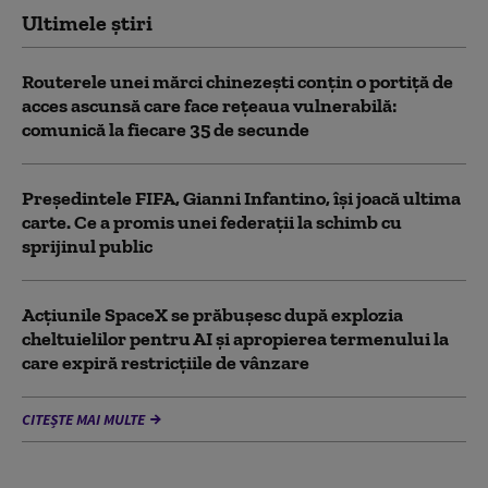
Ultimele știri
Routerele unei mărci chinezești conțin o portiță de
acces ascunsă care face rețeaua vulnerabilă:
comunică la fiecare 35 de secunde
Președintele FIFA, Gianni Infantino, îşi joacă ultima
carte. Ce a promis unei federații la schimb cu
sprijinul public
Acţiunile SpaceX se prăbuşesc după explozia
cheltuielilor pentru AI şi apropierea termenului la
care expiră restricţiile de vânzare
CITEȘTE MAI MULTE