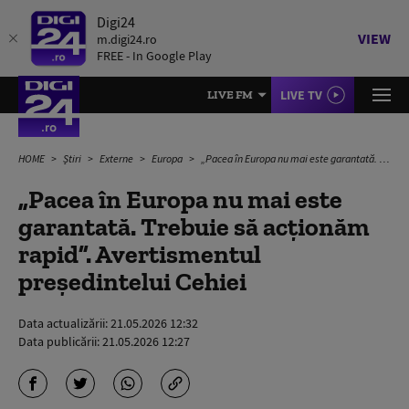
Digi24
VIEW
m.digi24.ro
FREE - In Google Play
LIVE TV
LIVE FM
HOME
Știri
Externe
Europa
„Pacea în Europa nu mai este garantată. Trebuie să acționăm rapid”. Avertismentul președintelui Cehiei
„Pacea în Europa nu mai este
garantată. Trebuie să acționăm
rapid”. Avertismentul
președintelui Cehiei
Data actualizării:
21.05.2026 12:32
Data publicării:
21.05.2026 12:27