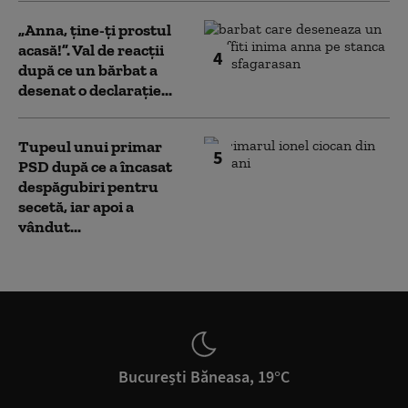
„Anna, ţine-ţi prostul
acasă!”. Val de reacții
4
după ce un bărbat a
desenat o declarație...
Tupeul unui primar
5
PSD după ce a încasat
despăgubiri pentru
secetă, iar apoi a
vândut...
București Băneasa, 19°C