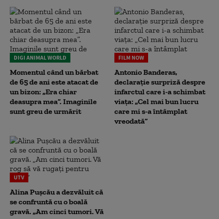
DIGI ANIMAL WORLD
FILM NOW
Momentul când un bărbat
Antonio Banderas,
de 65 de ani este atacat de
declarație surpriză despre
un bizon: „Era chiar
infarctul care i-a schimbat
deasupra mea”. Imaginile
viața: „Cel mai bun lucru
sunt greu de urmărit
care mi s-a întâmplat
vreodată”
UTV
Alina Pușcău a dezvăluit că
se confruntă cu o boală
gravă. „Am cinci tumori. Vă