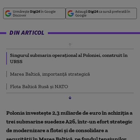
Urmărește
Digi24
în Google
Adaugă
Digi24
ca sursă preferată în
Discover
Google
DIN ARTICOL
Singurul submarin operațional al Poloniei, construit în
URSS
Marea Baltică, importanță strategică
Flota Baltică Rusă și NATO
Polonia investește 2,3 miliarde de euro în achiziția a
trei submarine suedeze A26, într-un efort strategic
de modernizare a flotei și de consolidare a
securității în Marea Baltică, pe fondul tensiunilor