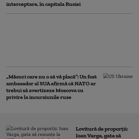
interceptare, în capitala Rusiei
Un pilot ucrainean a
urmărit racheta
rusească de tip KH-101
care a explodat în
Polonia. De ce nu a
doborât-o
„Măsuri care nu o să vă placă”: Un fost
ambasador al SUA afirmă că NATO ar
trebui să avertizeze Moscova cu
privire la incursiunile ruse
Lovitură de proporții:
Ioan Varga, gata să