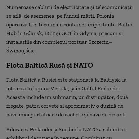
Numeroase cabluri de electricitate și telecomunicații
se află, de asemenea, pe fundul mării. Polonia
operează trei terminale container importante: Baltic
Hub în Gdansk, BCT și GCT în Gdynia, precum și
instalațiile din complexul portuar Szczecin–
Świnoujście.
Flota Baltică Rusă și NATO
Flota Baltică a Rusiei este staționată la Baltiysk, la
intrarea în laguna Vistula, și în Golful Finlandei.
Aceasta include un submarin, un distrugător, două
fregate, patru corvete și aproximativ o duzină de
nave mici purtătoare de rachete și nave de desant.
Aderarea Finlandei și Suediei la NATO a schimbat
echilibrul de putere în regiune. Combinat cu