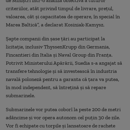
de Miniștri într-o analiză obiectivă a tuturor
criteriilor, atât privind timpul de livrare, prețul,
valoarea, cât și capacitatea de operare, în special în
Marea Baltică”, a declarat Kosiniak-Kamysz.
Șapte companii din șase țări au participat la
licitație, inclusiv ThyssenKrupp din Germania,
Fincantieri din Italia și Naval Group din Franța.
Potrivit Ministerului Apărării, Suedia s-a angajat să
transfere tehnologie și să investească în industria
navală poloneză pentru a garanta că țara va putea,
în mod independent, să întrețină și să repare
submarinele.
Submarinele vor putea coborî la peste 200 de metri
adâncime și vor opera autonom cel puțin 30 de zile.
Vor fi echipate cu torpile și lansatoare de rachete