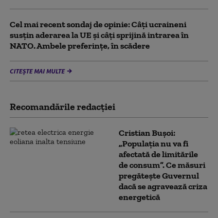
Cel mai recent sondaj de opinie: Câți ucraineni
susțin aderarea la UE și câți sprijină intrarea în
NATO. Ambele preferințe, în scădere
CITEȘTE MAI MULTE
Recomandările redacţiei
Cristian Bușoi:
„Populația nu va fi
afectată de limitările
de consum”. Ce măsuri
pregătește Guvernul
dacă se agravează criza
energetică