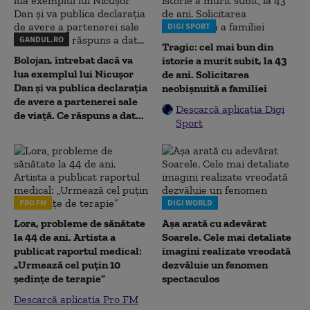
DIGI SPORT
GANDUL.RO
Tragic: cel mai bun din
Bolojan, întrebat dacă va
istorie a murit subit, la 43
lua exemplul lui Nicușor
de ani. Solicitarea
Dan și va publica declarația
neobișnuită a familiei
de avere a partenerei sale
Descarcă aplicația Digi
de viață. Ce răspuns a dat...
Sport
PRO FM
DIGI WORLD
Lora, probleme de sănătate
Așa arată cu adevărat
la 44 de ani. Artista a
Soarele. Cele mai detaliate
publicat raportul medical:
imagini realizate vreodată
„Urmează cel puțin 10
dezvăluie un fenomen
ședințe de terapie”
spectaculos
Descarcă aplicația Pro FM