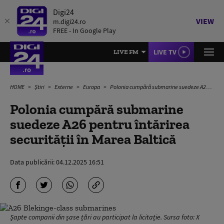
Digi24
VIEW
m.digi24.ro
FREE - In Google Play
LIVE TV
LIVE FM
HOME
Știri
Externe
Europa
Polonia cumpără submarine suedeze A26 pentru întărirea securității în Marea Baltică
Polonia cumpără submarine
suedeze A26 pentru întărirea
securității în Marea Baltică
Data publicării:
04.12.2025 16:51
Șapte companii din șase țări au participat la licitație. Sursa foto: X