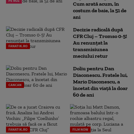
PE ROZ
Cum arată acum, în
costum de baie, la 51 de
ani
Decizie radicală după
CFR Cluj – Tromso 0-5!
Au renunțat la
FANATIK.RO
transmisiunea
meciului retur
Doliu pentru Dan
Diaconescu. Fratele lui,
Mario Diaconescu, a
CANCAN
încetat din viață la doar
60 de ani
FANATIK.RO
FILM NOW