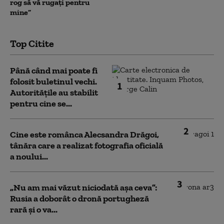
rog să vă rugați pentru
mine”
Top Citite
Până când mai poate fi
folosit buletinul vechi.
1
Autoritățile au stabilit
pentru cine se...
2
Cine este românca Alecsandra Drăgoi,
tânăra care a realizat fotografia oficială
a noului...
3
„Nu am mai văzut niciodată așa ceva”:
Rusia a doborât o dronă portugheză
rară și o va...