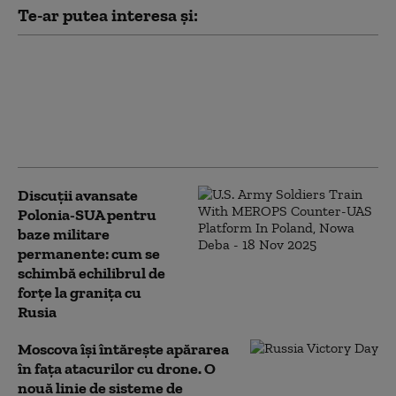
Te-ar putea interesa și:
Trei cetăţeni chinezi
au încercat să intre în
România cu vize false,
emise aparent de
autorităţile poloneze
Discuții avansate
Polonia-SUA pentru
baze militare
permanente: cum se
schimbă echilibrul de
forțe la granița cu
Rusia
Moscova își întărește apărarea
în fața atacurilor cu drone. O
nouă linie de sisteme de