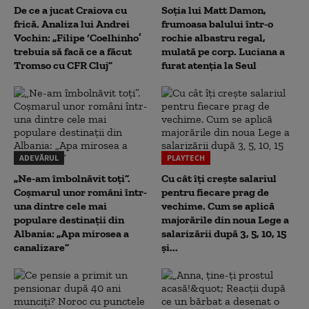
De ce a jucat Craiova cu
Soția lui Matt Damon,
frică. Analiza lui Andrei
frumoasa balului într-o
Vochin: „Filipe ‘Coelhinho’
rochie albastru regal,
trebuia să facă ce a făcut
mulată pe corp. Luciana a
Tromso cu CFR Cluj”
furat atenția la Seul
ADEVĂRUL
PLAYTECH
„Ne-am îmbolnăvit toți”.
Cu cât îți crește salariul
Coșmarul unor români într-
pentru fiecare prag de
una dintre cele mai
vechime. Cum se aplică
populare destinații din
majorările din noua Lege a
Albania: „Apa mirosea a
salarizării după 3, 5, 10, 15
canalizare”
și...