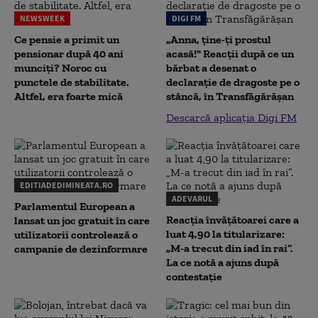
NEWSWEEK
DIGI FM
Ce pensie a primit un
„Anna, ţine-ţi prostul
pensionar după 40 ani
acasă!" Reacţii după ce un
munciți? Noroc cu
bărbat a desenat o
punctele de stabilitate.
declaraţie de dragoste pe o
Altfel, era foarte mică
stâncă, în Transfăgărăşan
Descarcă aplicația Digi FM
EDITIADEDIMINEATA.RO
ADEVARUL
Parlamentul European a
Reacția învățătoarei care a
lansat un joc gratuit în care
luat 4,90 la titularizare:
utilizatorii controlează o
„M-a trecut din iad în rai”.
campanie de dezinformare
La ce notă a ajuns după
contestație