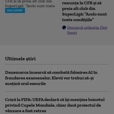
renunțe la CFR și să
preia alt club din
DIGI SPORT
SuperLigă: ”Acolo sunt
toate condițiile”
Descarcă aplicația Digi
Sport
Ultimele știri
Danemarca încearcă să combată folosirea AI în
fraudarea examenelor. Elevii vor trebui să-şi
susţină oral eseurile
Criză la FIFA: UEFA declară că îşi menţine boicotul
privind Cupele Mondiale, chiar dacă proiectul de
vânzare a fost retras