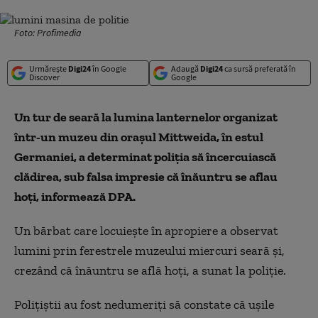
Foto: Profimedia
Urmărește
Digi24
în Google
Adaugă
Digi24
ca sursă preferată în
Discover
Google
Un tur de seară la lumina lanternelor organizat
într-un muzeu din oraşul Mittweida, în estul
Germaniei, a determinat poliţia să încercuiască
clădirea, sub falsa impresie că înăuntru se aflau
hoţi, informează DPA.
Un bărbat care locuieşte în apropiere a observat
lumini prin ferestrele muzeului miercuri seară şi,
crezând că înăuntru se află hoţi, a sunat la poliţie.
Poliţiştii au fost nedumeriţi să constate că uşile