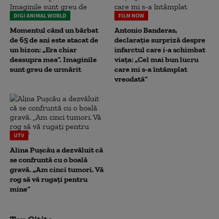
DIGI ANIMAL WORLD
FILM NOW
Momentul când un bărbat
Antonio Banderas,
de 65 de ani este atacat de
declarație surpriză despre
un bizon: „Era chiar
infarctul care i-a schimbat
deasupra mea”. Imaginile
viața: „Cel mai bun lucru
sunt greu de urmărit
care mi s-a întâmplat
vreodată”
UTV
Alina Pușcău a dezvăluit că
se confruntă cu o boală
gravă. „Am cinci tumori. Vă
rog să vă rugați pentru
mine”