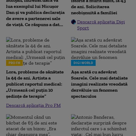
Bolojan, întrebat dacă va
istorie a murit subit, la 43
lua exemplul lui Nicușor
de ani. Solicitarea
Dan și va publica declarația
neobișnuită a familiei
de avere a partenerei sale
Descarcă aplicația Digi
de viață. Ce răspuns a dat...
Sport
PRO FM
DIGI WORLD
Lora, probleme de sănătate
Așa arată cu adevărat
la 44 de ani. Artista a
Soarele. Cele mai detaliate
publicat raportul medical:
imagini realizate vreodată
„Urmează cel puțin 10
dezvăluie un fenomen
ședințe de terapie”
spectaculos
Descarcă aplicația Pro FM