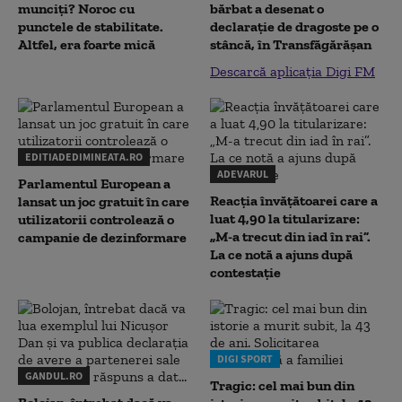
munciți? Noroc cu
bărbat a desenat o
punctele de stabilitate.
declaraţie de dragoste pe o
Altfel, era foarte mică
stâncă, în Transfăgărăşan
Descarcă aplicația Digi FM
EDITIADEDIMINEATA.RO
ADEVARUL
Parlamentul European a
Reacția învățătoarei care a
lansat un joc gratuit în care
luat 4,90 la titularizare:
utilizatorii controlează o
„M-a trecut din iad în rai”.
campanie de dezinformare
La ce notă a ajuns după
contestație
DIGI SPORT
GANDUL.RO
Tragic: cel mai bun din