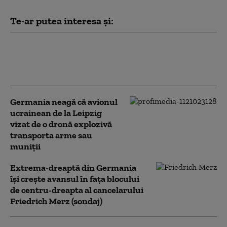
Te-ar putea interesa și:
Ministerul de Externe de la București face
precizări în legătură cu românca arestată
în Germania pentru spionaj
Germania neagă că avionul
ucrainean de la Leipzig
vizat de o dronă explozivă
transporta arme sau
muniţii
Extrema-dreaptă din Germania
îşi creşte avansul în faţa blocului
de centru-dreapta al cancelarului
Friedrich Merz (sondaj)