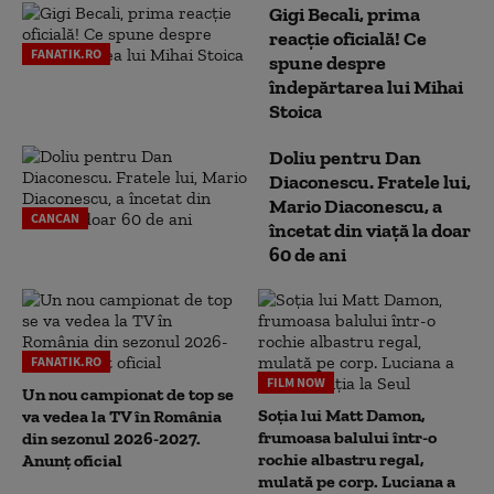
Gigi Becali, prima
reacție oficială! Ce
FANATIK.RO
spune despre
îndepărtarea lui Mihai
Stoica
Doliu pentru Dan
Diaconescu. Fratele lui,
Mario Diaconescu, a
CANCAN
încetat din viață la doar
60 de ani
FANATIK.RO
FILM NOW
Un nou campionat de top se
Soția lui Matt Damon,
va vedea la TV în România
frumoasa balului într-o
din sezonul 2026-2027.
rochie albastru regal,
Anunț oficial
mulată pe corp. Luciana a