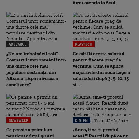
furat atenția la Seul
ADEVĂRUL
PLAYTECH
„Ne-am îmbolnăvit toți”.
Cu cât îți crește salariul
Coșmarul unor români într-
pentru fiecare prag de
una dintre cele mai
vechime. Cum se aplică
populare destinații din
majorările din noua Lege a
Albania: „Apa mirosea a
salarizării după 3, 5, 10, 15
canalizare”
și...
NEWSWEEK
DIGI FM
Ce pensie a primit un
„Anna, ţine-ţi prostul
pensionar după 40 ani
acasă!" Reacţii după ce un