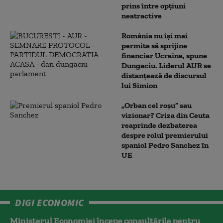
prins între opțiuni
neatractive
România nu își mai
permite să sprijine
financiar Ucraina, spune
Dungaciu. Liderul AUR se
distanțează de discursul
lui Simion
„Orban cel roșu” sau
vizionar? Criza din Ceuta
reaprinde dezbaterea
despre rolul premierului
spaniol Pedro Sanchez în
UE
DIGI ECONOMIC
Ministerul Economiei începe consultările pentru