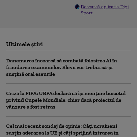
Descarcă aplicația Digi
Sport
Ultimele știri
Danemarca încearcă să combată folosirea AI în
fraudarea examenelor. Elevii vor trebui să-şi
susţină oral eseurile
Criză la FIFA: UEFA declară că îşi menţine boicotul
privind Cupele Mondiale, chiar dacă proiectul de
vânzare a fost retras
Cel mai recent sondaj de opinie: Câți ucraineni
susțin aderarea la UE și câți sprijină intrarea în