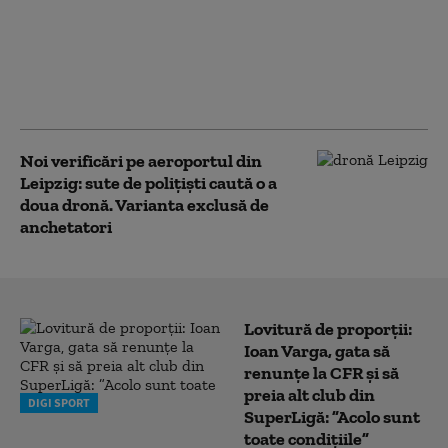
25 de răniţi, dintre care
zece în stare gravă,
după coliziunea dintre
două tramvaie în
Germania
Noi verificări pe aeroportul din
Leipzig: sute de polițiști caută o a
doua dronă. Varianta exclusă de
anchetatori
Lovitură de proporții:
Ioan Varga, gata să
renunțe la CFR și să
preia alt club din
DIGI SPORT
SuperLigă: ”Acolo sunt
toate condițiile”