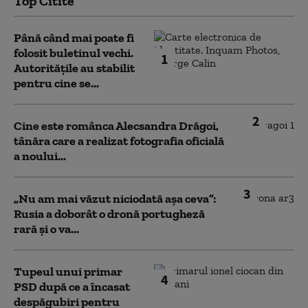
Top Citite
Până când mai poate fi
folosit buletinul vechi.
1
Autoritățile au stabilit
pentru cine se...
2
Cine este românca Alecsandra Drăgoi,
tânăra care a realizat fotografia oficială
a noului...
3
„Nu am mai văzut niciodată așa ceva”:
Rusia a doborât o dronă portugheză
rară și o va...
Tupeul unui primar
4
PSD după ce a încasat
despăgubiri pentru