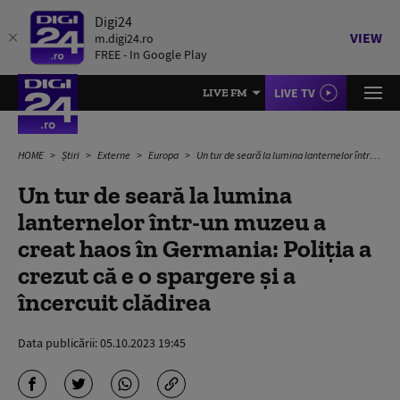
Digi24
VIEW
m.digi24.ro
FREE - In Google Play
LIVE TV
LIVE FM
HOME
Știri
Externe
Europa
Un tur de seară la lumina lanternelor într-un muzeu a creat haos în Germania: Poliția a crezut că e o spargere și a încercuit clădirea
Un tur de seară la lumina
lanternelor într-un muzeu a
creat haos în Germania: Poliția a
crezut că e o spargere și a
încercuit clădirea
Data publicării:
05.10.2023 19:45