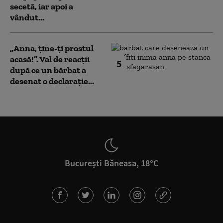
secetă, iar apoi a
vândut...
„Anna, ţine-ţi prostul
acasă!”. Val de reacții
5
după ce un bărbat a
desenat o declarație...
București Băneasa, 18°C