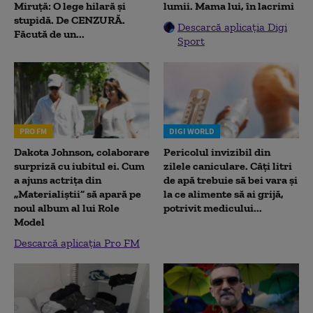
Miruță: O lege hilară și
lumii. Mama lui, în lacrimi
stupidă. De CENZURĂ.
Descarcă aplicația Digi
Făcută de un...
Sport
PRO FM
DIGI WORLD
Dakota Johnson, colaborare
Pericolul invizibil din
surpriză cu iubitul ei. Cum
zilele caniculare. Câți litri
a ajuns actrița din
de apă trebuie să bei vara și
„Materialiștii” să apară pe
la ce alimente să ai grijă,
noul album al lui Role
potrivit medicului...
Model
Descarcă aplicația Pro FM