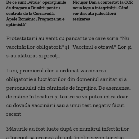
De ce sunt „vitale” operațiunile
Nicușor Dan a contestat la CCR
de dragare a Dunării pentru
noua lege a integrității. Când
centrala de la Cernavodă.
vor discuta judecătorii
Apele Române: „Prognoza nu e
sesizarea
optimistă”
Protestatarii au venit cu pancarte pe care scria "Nu
vaccinărilor obligatorii" și "Vaccinul e otravă". Lor și
s-au alăturat și preoți.
Luni, premierul elen a ordonat vaccinarea
obligatorie a lucrătorilor din domeniul sanitar și a
personalului din căminele de îngrijire. De asemenea,
de mâine în localuri și teatre se va putea intra doar
cu dovada vaccinării sau a unui test negativ făcut
recent.
Măsurile au fost luate după ce numărul infectărilor
a început să crească abrupt, în plin sezon turistic.