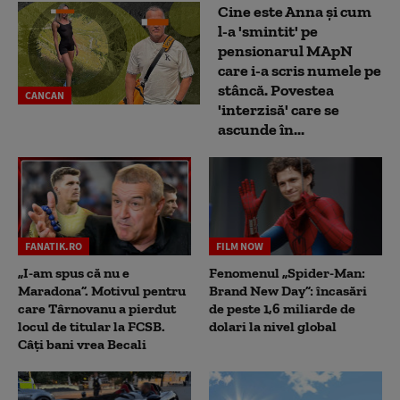
Cine este Anna și cum
l-a 'smintit' pe
pensionarul MApN
care i-a scris numele pe
stâncă. Povestea
CANCAN
'interzisă' care se
ascunde în...
FANATIK.RO
FILM NOW
„I-am spus că nu e
Fenomenul „Spider-Man:
Maradona”. Motivul pentru
Brand New Day”: încasări
care Târnovanu a pierdut
de peste 1,6 miliarde de
locul de titular la FCSB.
dolari la nivel global
Câți bani vrea Becali