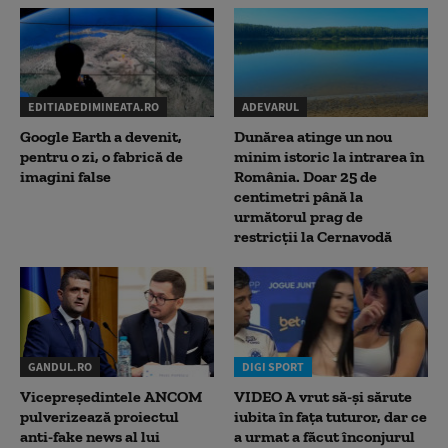
EDITIADEDIMINEATA.RO
ADEVARUL
Google Earth a devenit,
Dunărea atinge un nou
pentru o zi, o fabrică de
minim istoric la intrarea în
imagini false
România. Doar 25 de
centimetri până la
următorul prag de
restricții la Cernavodă
GANDUL.RO
DIGI SPORT
Vicepreședintele ANCOM
VIDEO A vrut să-și sărute
pulverizează proiectul
iubita în fața tuturor, dar ce
anti-fake news al lui
a urmat a făcut înconjurul