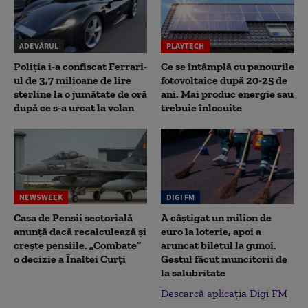
ADEVĂRUL
PLAYTECH
Poliția i-a confiscat Ferrari-
Ce se întâmplă cu panourile
ul de 3,7 milioane de lire
fotovoltaice după 20-25 de
sterline la o jumătate de oră
ani. Mai produc energie sau
după ce s-a urcat la volan
trebuie înlocuite
NEWSWEEK
DIGI FM
Casa de Pensii sectorială
A câștigat un milion de
anunță dacă recalculează și
euro la loterie, apoi a
crește pensiile. „Combate”
aruncat biletul la gunoi.
o decizie a Înaltei Curți
Gestul făcut muncitorii de
la salubritate
Descarcă aplicația Digi FM