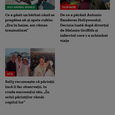
DIGI ANIMAL WORLD
FILM NOW
Ce a găsit un bărbat când se
De ce a părăsit Antonio
pregătea să-și spele rufele:
Banderas Hollywoodul.
„Era în haine, am rămas
Decizia luată după divorțul
traumatizat”
de Melanie Griffith și
infarctul care i-a schimbat
viața
UTV
Selly recunoaște că părinții
încă îi fac observații, în
ciuda succesului său. „În
ochii părinților rămâi
copilul lor”