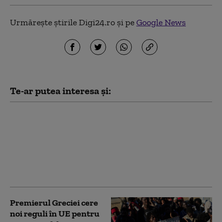
Urmărește știrile Digi24.ro și pe
Google News
Te-ar putea interesa și:
Adolescent român
salvat la limită în
Thassos. Turiștii au
format un lanț uman
uriaș pentru a-l scoate
din valuri
Premierul Greciei cere
noi reguli în UE pentru