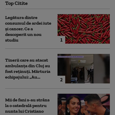
Top Citite
Legătura dintre
consumul de ardei iute
și cancer. Ce a
descoperit un nou
1
studiu
Tinerii care au atacat
ambulanța din Cluj au
fost reținuți. Mărturia
echipajului: „Au...
2
Mii de fani s-au strâns
la o catedrală pentru
nunta lui Cristiano