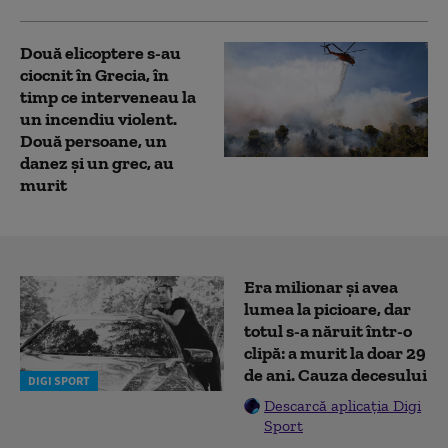
Două elicoptere s-au
ciocnit în Grecia, în
timp ce interveneau la
un incendiu violent.
Două persoane, un
danez și un grec, au
murit
Era milionar și avea
lumea la picioare, dar
totul s-a năruit într-o
clipă: a murit la doar 29
de ani. Cauza decesului
DIGI SPORT
Descarcă aplicația Digi
Sport