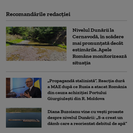
Recomandările redacţiei
Nivelul Dunării la
Cernavodă, în scădere
mai pronunțată decât
estimările. Apele
Române monitorizează
situația
„Propagandă stalinistă”. Reacția dură
a MAE după ce Rusia a atacat România
din cauza achiziției Portului
Giurgiulești din R. Moldova
Diana Buzoianu vine cu vești proaste
despre nivelul Dunării: „S-a creat un
dâmb care a reorientat debitul de apă”