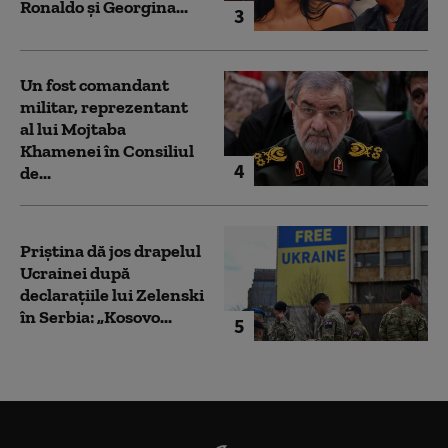
Ronaldo şi Georgina...
3
Un fost comandant
militar, reprezentant
al lui Mojtaba
Khamenei în Consiliul
4
de...
Priștina dă jos drapelul
Ucrainei după
declarațiile lui Zelenski
în Serbia: „Kosovo...
5