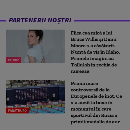
PARTENERII NOȘTRI
Fiica cea mică a lui
Bruce Willis și Demi
Moore s-a căsătorit.
Nuntă de vis în Idaho.
Primele imagini cu
PE ROZ
Tallulah în rochia de
mireasă
Prima mare
controversă de la
Europenele de înot. Ce
s-a auzit la boxe în
momentul în care
FANATIK.RO
sportivul din Rusia a
primit medalia de aur