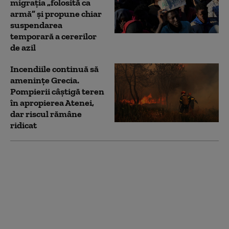
migrația „folosită ca
armă” și propune chiar
suspendarea
temporară a cererilor
de azil
Incendiile continuă să
amenințe Grecia.
Pompierii câștigă teren
în apropierea Atenei,
dar riscul rămâne
ridicat
Noua lege a salarizării:
Ce au negociat
sindicatele din
Sănătate. Este „pragul
minim de la care
proiectul poate deveni
acceptabil”