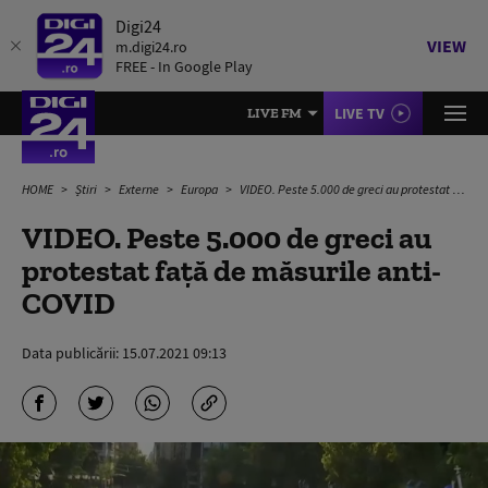
Digi24
VIEW
m.digi24.ro
FREE - In Google Play
LIVE TV
LIVE FM
HOME
Știri
Externe
Europa
VIDEO. Peste 5.000 de greci au protestat față de măsurile anti-COVID
VIDEO. Peste 5.000 de greci au
protestat față de măsurile anti-
COVID
Data publicării:
15.07.2021 09:13