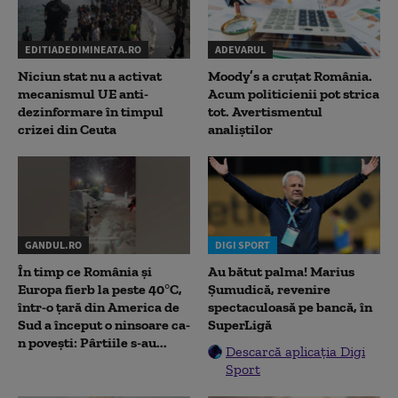
EDITIADEDIMINEATA.RO
ADEVARUL
Niciun stat nu a activat
Moody’s a cruțat România.
mecanismul UE anti-
Acum politicienii pot strica
dezinformare în timpul
tot. Avertismentul
crizei din Ceuta
analiștilor
GANDUL.RO
DIGI SPORT
În timp ce România și
Au bătut palma! Marius
Europa fierb la peste 40°C,
Șumudică, revenire
într-o țară din America de
spectaculoasă pe bancă, în
Sud a început o ninsoare ca-
SuperLigă
n povești: Pârtiile s-au...
Descarcă aplicația Digi
Sport