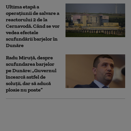
Ultima etapă a
operațiunii de salvare a
reactorului 2 de la
Cernavodă. Când se vor
vedea efectele
scufundării barjelor în
Dunăre
Radu Miruță, despre
scufundarea barjelor
pe Dunăre: „Guvernul
încearcă astfel de
soluții, dar să aducă
ploaie nu poate”
România a trimis o
alertă timpurie către
Comisia Europeană și
statele UE, în contextul