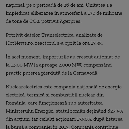
naţional, pe o perioadă de 26 de ani. Unitatea 1 a
împiedicat eliberarea în atmosferă a 130 de milioane
de tone de CO2, potrivit Agerpres.
Potrivit datelor Transelectrica, analizate de
HotNews.ro, reactorul s-a oprit la ora 17:35.
În acel moment, importurile au crescut automat de
la 1.300 MW la aproape 2.000 MW, compensând
practic puterea pierdută de la Cernavodă.
Nuclearelectrica este compania naţională de energie
electrică, termică şi combustibil nuclear din
România, care funcţionează sub autoritatea
Ministerului Energiei, statul român deţinând 82,49%
din acţiuni, iar ceilalţi acţionari 17,50%, după listarea
la bursă a companiei în 2013. Compania contribuie