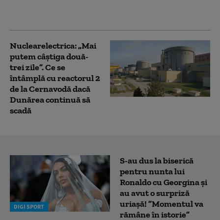
secetei severe, anunță
Ministerul Energiei
Nuclearelectrica: „Mai
putem câștiga două-
trei zile”. Ce se
întâmplă cu reactorul 2
de la Cernavodă dacă
Dunărea continuă să
scadă
S-au dus la biserică
pentru nunta lui
Ronaldo cu Georgina și
au avut o surpriză
uriașă! ”Momentul va
DIGI SPORT
rămâne în istorie”