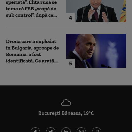
speriată”. Elita rusă se
teme că FSB „scapă de
sub control”, după ce...
4
Drona care a explodat
în Bulgaria, aproape de
România, a fost
identificată. Ce arată...
5
București Băneasa, 19°C