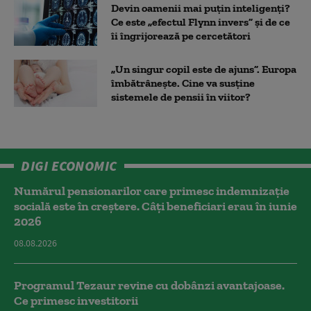
Devin oamenii mai puțin inteligenți?
Ce este „efectul Flynn invers” și de ce
îi îngrijorează pe cercetători
„Un singur copil este de ajuns”. Europa
îmbătrânește. Cine va susține
sistemele de pensii în viitor?
DIGI ECONOMIC
Numărul pensionarilor care primesc indemnizaţie
socială este în creștere. Câți beneficiari erau în iunie
2026
08.08.2026
Programul Tezaur revine cu dobânzi avantajoase.
Ce primesc investitorii