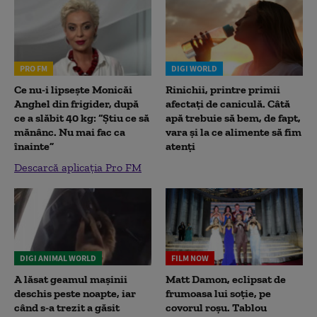
PRO FM
DIGI WORLD
Ce nu-i lipsește Monicăi
Rinichii, printre primii
Anghel din frigider, după
afectați de caniculă. Câtă
ce a slăbit 40 kg: “Știu ce să
apă trebuie să bem, de fapt,
mănânc. Nu mai fac ca
vara și la ce alimente să fim
înainte”
atenți
Descarcă aplicația Pro FM
DIGI ANIMAL WORLD
FILM NOW
A lăsat geamul mașinii
Matt Damon, eclipsat de
deschis peste noapte, iar
frumoasa lui soție, pe
când s-a trezit a găsit
covorul roșu. Tablou