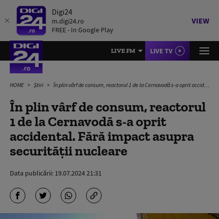
Digi24
VIEW
m.digi24.ro
FREE - In Google Play
LIVE TV
LIVE FM
HOME
Știri
În plin vârf de consum, reactorul 1 de la Cernavodă s-a oprit accidental. Fără impact asupra securității nucleare
În plin vârf de consum, reactorul
1 de la Cernavodă s-a oprit
accidental. Fără impact asupra
securității nucleare
Data publicării:
19.07.2024 21:31