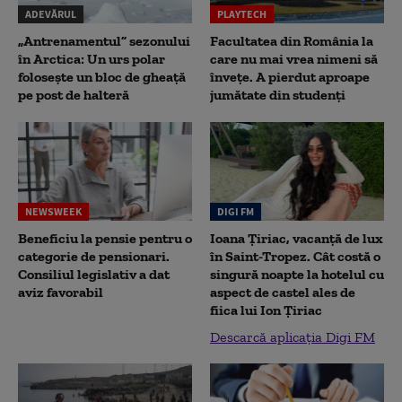
ADEVĂRUL
PLAYTECH
„Antrenamentul” sezonului
Facultatea din România la
în Arctica: Un urs polar
care nu mai vrea nimeni să
folosește un bloc de gheață
înveţe. A pierdut aproape
pe post de halteră
jumătate din studenţi
NEWSWEEK
DIGI FM
Beneficiu la pensie pentru o
Ioana Țiriac, vacanță de lux
categorie de pensionari.
în Saint-Tropez. Cât costă o
Consiliul legislativ a dat
singură noapte la hotelul cu
aviz favorabil
aspect de castel ales de
fiica lui Ion Țiriac
Descarcă aplicația Digi FM