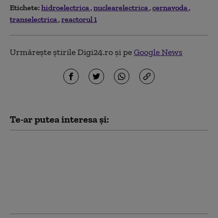
Etichete:
hidroelectrica
nuclearelectrica
cernavoda
transelectrica
reactorul 1
Urmărește știrile Digi24.ro și pe
Google News
Te-ar putea interesa și:
Operațiunea de
scufundare a ultimelor
două barje la
Cernavodă s-a încheiat.
Când se vor vedea
primele efecte