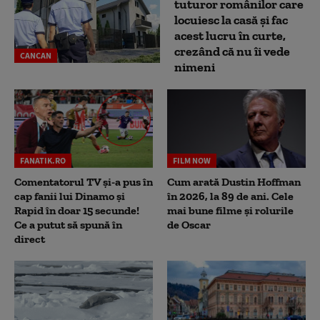
tuturor românilor care
locuiesc la casă și fac
acest lucru în curte,
crezând că nu îi vede
CANCAN
nimeni
FANATIK.RO
FILM NOW
Comentatorul TV și-a pus în
Cum arată Dustin Hoffman
cap fanii lui Dinamo și
în 2026, la 89 de ani. Cele
Rapid în doar 15 secunde!
mai bune filme și rolurile
Ce a putut să spună în
de Oscar
direct