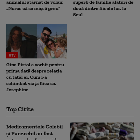
animalul atârnat de volan:
superb de familie alături de
„Noroc că se mișcă greu”
două dintre fiicele lor, la
Seul
UTV
Gina Pistol a vorbit pentru
prima dată despre relația
cu tatăl ei. Cum i-a
schimbat viața fiica sa,
Josephine
Top Citite
Medicamentele Colebil
și Panzcebil au fost