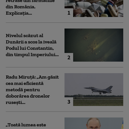
retrase din farmaciile
din România.
1
Explicația...
Nivelul scăzut al
Dunării a scos la iveală
Podul lui Constantin,
din timpul Imperiului...
2
Radu Miruță: „Am găsit
cea mai eficientă
metodă pentru
doborârea dronelor
3
rusești...
„Toată lumea este