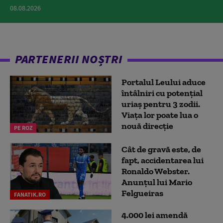
08.08.2026
PARTENERII NOȘTRI
Portalul Leului aduce
întâlniri cu potențial
uriaș pentru 3 zodii.
Viața lor poate lua o
nouă direcție
PE ROZ
Cât de gravă este, de
fapt, accidentarea lui
Ronaldo Webster.
Anunțul lui Mario
Felgueiras
FANATIK.RO
4.000 lei amendă