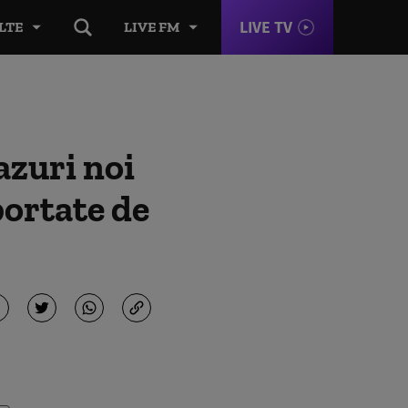
LIVE TV
LTE
LIVE FM
azuri noi
portate de