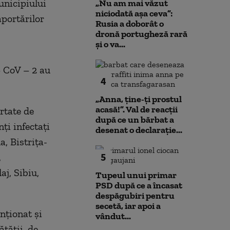
unicipiului
„Nu am mai văzut
niciodată așa ceva”:
aportărilor
Rusia a doborât o
dronă portugheză rară
și o va...
– CoV – 2 au
4
„Anna, ţine-ţi prostul
acasă!”. Val de reacții
rtate de
după ce un bărbat a
ți infectați
desenat o declarație...
a, Bistrița-
5
,
j, Sibiu,
Tupeul unui primar
PSD după ce a încasat
despăgubiri pentru
secetă, iar apoi a
nționat și
vândut...
ătății, de