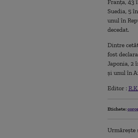
Franța, 43 
Suedia, 5 în
unul în Rep
decedat.
Dintre cetă
fost declara
Japonia, 2 
și unul în 
Editor :
R.K
Etichete:
coro
Urmărește ș