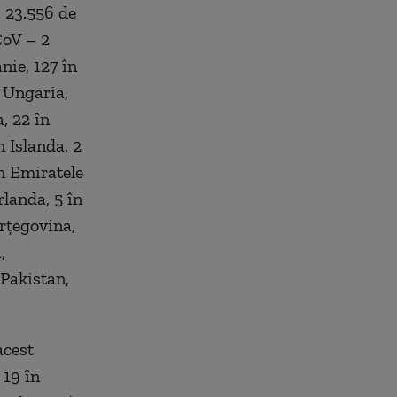
, 23.556 de
CoV – 2
nie, 127 în
 Ungaria,
, 22 în
n Islanda, 2
în Emiratele
landa, 5 în
erțegovina,
,
 Pakistan,
acest
 19 în