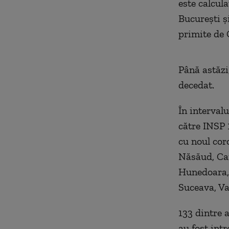
este calcula
București și
primite de 
Până astăzi
decedat.
În interval
către INSP 1
cu noul coro
Năsăud, Car
Hunedoara, 
Suceava, Vas
133 dintre 
au fost intr