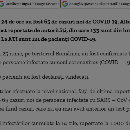
Urmărește
Digi24
în Google Discover
Adaugă
Digi24
ca sursă preferată în Googl
 24 de ore au fost 65 de cazuri noi de COVID-19. Alt
ost raportate de autorități, din care 133 sunt din lu
 La ATI sunt 121 de pacienți COVID-19.
, 25 iunie, pe teritoriul României, au fost confirmate
e persoane infectate cu noul coronavirus (COVID – 19
 pacienți au fost declarați vindecați.
elor efectuate la nivel național, față de ultima raport
e 65 cazuri noi de persoane infectate cu SARS – CoV
ea fiind cazuri care nu au mai avut anterior un test po
 infectărilor cumulate la 14 zile, raportate la 1.000 d