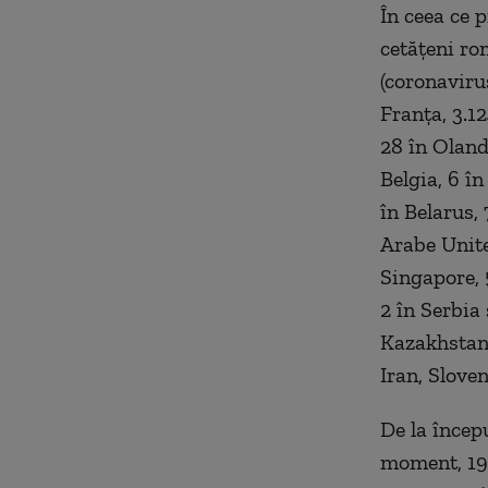
În ceea ce p
cetățeni ro
(coronavirus
Franța, 3.1
28 în Oland
Belgia, 6 în
în Belarus, 
Arabe Unite
Singapore, 
2 în Serbia
Kazakhstan,
Iran, Sloven
De la încep
moment, 191 