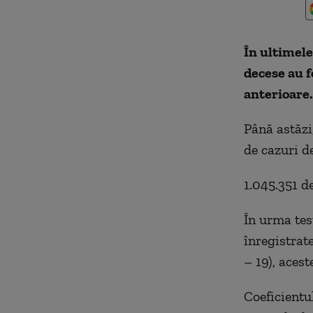
În ultimele
decese au f
anterioare.
Până astăzi
de cazuri d
1.045.351 de
În urma test
înregistrat
– 19), acest
Coeficientul