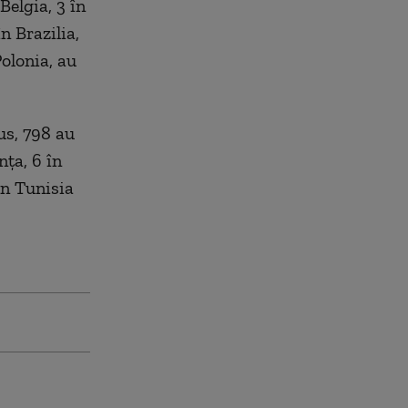
Belgia, 3 în
n Brazilia,
Polonia, au
us, 798 au
nța, 6 în
în Tunisia