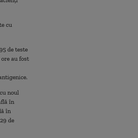
acienți
te cu
95 de teste
 ore au fost
antigenice.
 cu noul
flă în
lă în
 29 de