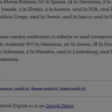
în Marea Britanie, 60 în Spania, 14 în Germania, 2 în 
 Irlanda, 2 în Elveția, 2 în Austria, unul în SUA, unul î
ublica Congo, unul în Grecia, unul în Iran și unul în 
țenii români confirmați cu infecție cu noul coronavir
ți vindecați: 677 în Germania, 90 în Grecia, 18 în Fra
în Indonezia, 2 în Namibia, unul în Luxemburg, unul 
Argentina.
.
navirus
covid-19
decese covid-19
bilant covid-19
tirile Digi24.ro și pe
Google News