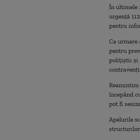
În ultimele
urgență 112
pentru info
Ca urmare a
pentru prev
polițiștii ș
contravențio
Reamintim c
începând cu
pot fi sesiz
Apelurile su
structurilor