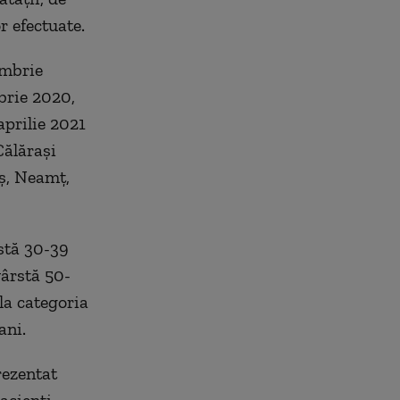
r efectuate.
embrie
brie 2020,
aprilie 2021
Călărași
ș, Neamț,
rstă 30-39
vârstă 50-
la categoria
ani.
rezentat