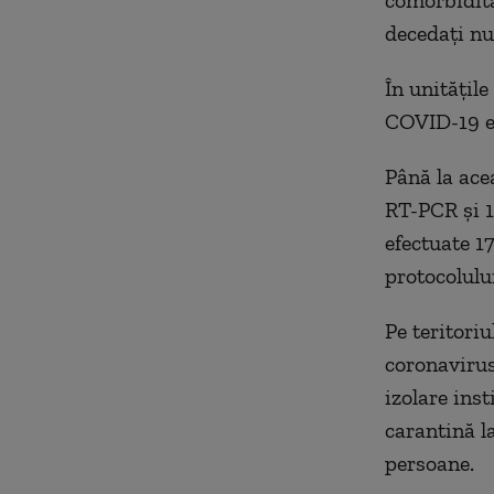
comorbidită
decedați nu
În unitățile
COVID-19 es
Până la acea
RT-PCR și 1
efectuate 17
protocolului
Pe teritori
coronavirus 
izolare ins
carantină la
persoane.