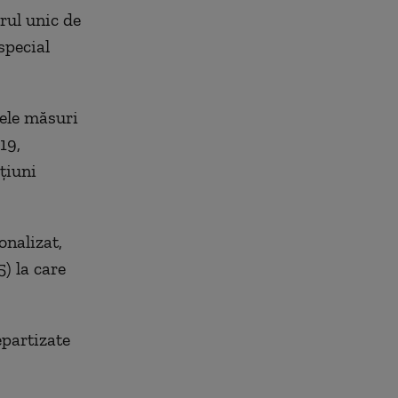
rul unic de
special
nele măsuri
19,
cțiuni
onalizat,
) la care
epartizate