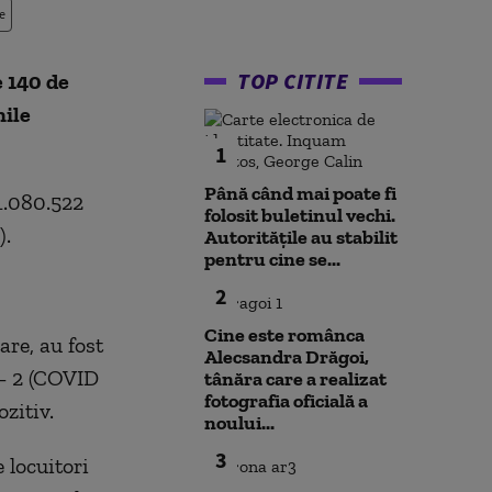
e
TOP CITITE
e 140 de
nile
1
Până când mai poate fi
 1.080.522
folosit buletinul vechi.
).
Autoritățile au stabilit
pentru cine se...
2
Cine este românca
are, au fost
Alecsandra Drăgoi,
 – 2 (COVID
tânăra care a realizat
fotografia oficială a
zitiv.
noului...
3
e locuitori