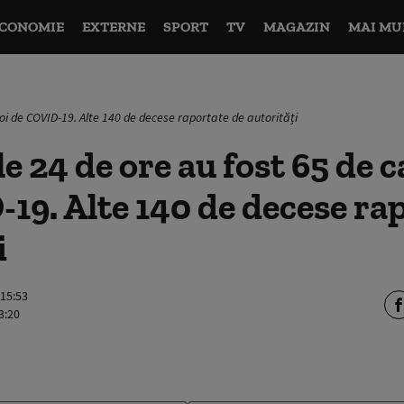
CONOMIE
EXTERNE
SPORT
TV
MAGAZIN
MAI MU
noi de COVID-19. Alte 140 de decese raportate de autorități
e 24 de ore au fost 65 de c
19. Alte 140 de decese ra
i
 15:53
3:20