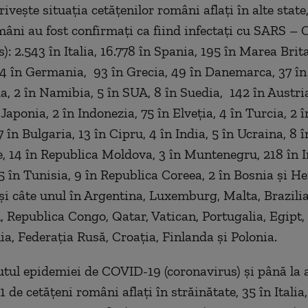
rivește situația cetățenilor români aflați în alte state
mâni au fost confirmați ca fiind infectați cu SARS – 
): 2.543 în Italia, 16.778 în Spania, 195 în Marea Brita
24 în Germania, 93 în Grecia, 49 în Danemarca, 37 în
a, 2 în Namibia, 5 în SUA, 8 în Suedia, 142 în Austria
 Japonia, 2 în Indonezia, 75 în Elveția, 4 în Turcia, 2 î
7 în Bulgaria, 13 în Cipru, 4 în India, 5 în Ucraina, 8 
, 14 în Republica Moldova, 3 în Muntenegru, 218 în Ir
5 în Tunisia, 9 în Republica Coreea, 2 în Bosnia și H
 și câte unul în Argentina, Luxemburg, Malta, Brazilia
 Republica Congo, Qatar, Vatican, Portugalia, Egipt,
ia, Federația Rusă, Croația, Finlanda și Polonia.
utul epidemiei de COVID-19 (coronavirus) și până la 
de cetățeni români aflați în străinătate, 35 în Italia,