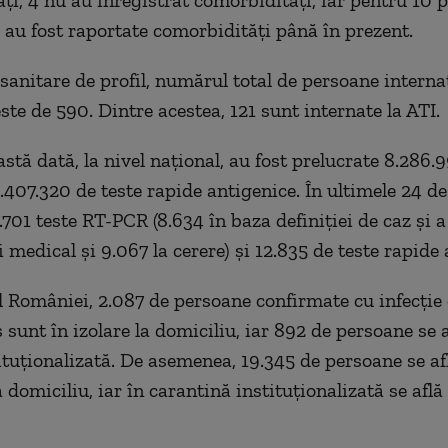
ți, 4 nu au înregistrat comorbidități, iar pentru 10 p
 au fost raportate comorbidități până în prezent.
 sanitare de profil, numărul total de persoane interna
te de 590. Dintre acestea, 121 sunt internate la ATI.
stă dată, la nivel național, au fost prelucrate 8.286.9
.407.320 de teste rapide antigenice. În ultimele 24 de
.701 teste RT-PCR (8.634 în baza definiției de caz și a
 medical și 9.067 la cerere) și 12.835 de teste rapide 
ul României, 2.087 de persoane confirmate cu infecție
sunt în izolare la domiciliu, iar 892 de persoane se a
tituționalizată. De asemenea, 19.345 de persoane se af
 domiciliu, iar în carantină instituționalizată se află