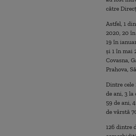
către Direcț
Astfel, 1 di
2020, 20 în
19 în ianuar
și 1 în mai 
Covasna, Ga
Prahova, Săl
Dintre cele 
de ani, 3 la
59 de ani, 
de vârstă 7
126 dintre 