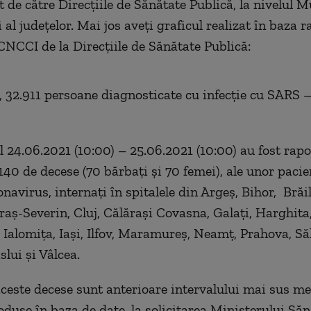
t de către Direcțiile de Sănătate Publică, la nivelul M
 al județelor. Mai jos aveți graficul realizat în baza r
CNCCI de la Direcțiile de Sănătate Publică:
, 32.911 persoane diagnosticate cu infecție cu SARS 
ul 24.06.2021 (10:00) – 25.06.2021 (10:00) au fost rapo
40 de decese (70 bărbați și 70 femei), ale unor pacien
navirus, internați în spitalele din Argeș, Bihor, Brăil
aș-Severin, Cluj, Călărași Covasna, Galați, Harghita
Ialomița, Iași, Ilfov, Maramureș, Neamț, Prahova, Săla
lui și Vâlcea.
aceste decese sunt anterioare intervalului mai sus me
oduse în baza de date, la solicitarea Ministerului Săn