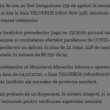
 24 de ore, au fost înregistrate 259 de apeluri la numă
 și 559 la linia TELVERDE (0800 800 358), deschisă 
rmarea cetățenilor.
 încălcării prevederilor Legii nr. 55/2020 privind u
enirea și combaterea efectelor pandemiei de COVID-
i jandarmii au aplicat, în ziua de 24 iunie, 428 de san
nale, în valoare de 86.750 de lei.
etățenilor că Ministerul Afacerilor Interne a operați
 data de 04.07.2020, o linie TELVERDE (0800800165
ate încălcări ale normelor de protecție sanitară.
nt preluate de un dispecerat, în sistem integrat, și r
 teritoriale pentru verificarea aspectelor sesizate.