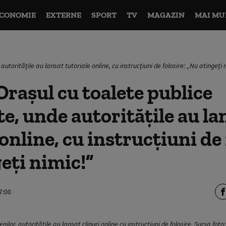
CONOMIE
EXTERNE
SPORT
TV
MAGAZIN
MAI MU
autoritățile au lansat tutoriale online, cu instrucțiuni de folosire: „Nu atingeți 
rașul cu toalete publice
te, unde autoritățile au la
online, cu instrucțiuni de 
eți nimic!”
7:00
nilor, autoritățile au lansat clipuri online cu instrucțiuni de folosire. Sursa foto