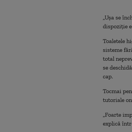
„Ușa se înch
dispoziție e
Toaletele h
sisteme făr
total neprev
se deschidă 
cap.
Tocmai pentr
tutoriale on
„Foarte imp
explică într