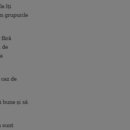
e îți
în grupurile
 fără
i de
ra
 caz de
i bune și să
u sunt