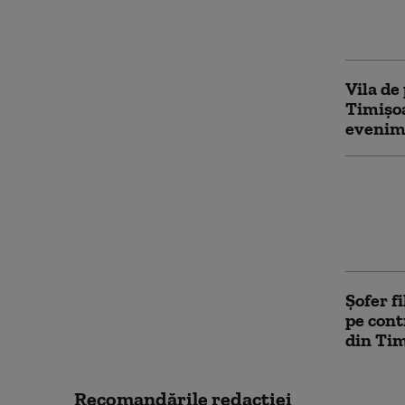
răspând
pe pagi
Vila de
Timișoa
evenime
Scumpir
Vânzări
chiar ș
porție 
Șofer f
pe cont
din Ti
Recomandările redacţiei