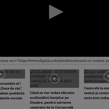
me
musețile ei”,
Caniculă în sud 
„Doza de râs”.
Când se vor vedea efectele
vestul și centr
desc postările
scufundării barjelor pe
emis trei codu
țelele sociale
Dunăre, pentru salvarea
centralei de la Cernavodă