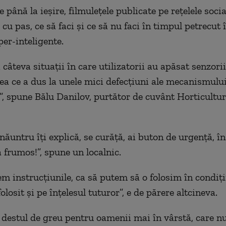
e până la ieșire, filmulețele publicate pe rețelele social
 cu pas, ce să faci și ce să nu faci în timpul petrecut 
per-inteligente.
câteva situații în care utilizatorii au apăsat senzorii
eea ce a dus la unele mici defecțiuni ale mecanismulu
”, spune Bălu Danilov, purtător de cuvânt Horticultu
năuntru îți explică, se curăță, ai buton de urgență, în
 frumos!”, spune un localnic.
em instrucțiunile, ca să putem să o folosim în condiți
folosit și pe înțelesul tuturor”, e de părere altcineva.
 destul de greu pentru oamenii mai în vârstă, care n