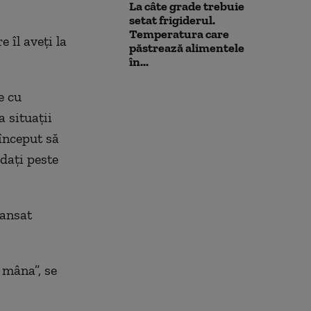
La câte grade trebuie
setat frigiderul.
Temperatura care
 îl aveți la
păstrează alimentele
în...
e cu
a situații
 început să
 dați peste
lansat
 mâna”, se