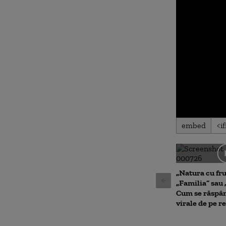
0
embed
seconds
of
0
seconds
Volu
90%
„Natura cu fru
„Familia” sau 
Cum se răspân
virale de pe re