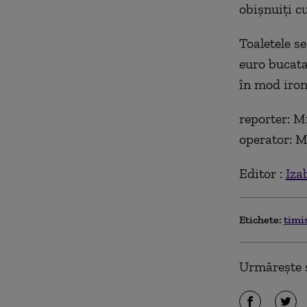
obișnuiți c
Toaletele s
euro bucata,
în mod iron
reporter: M
operator: M
Editor :
Iza
Etichete:
timi
Urmărește ș