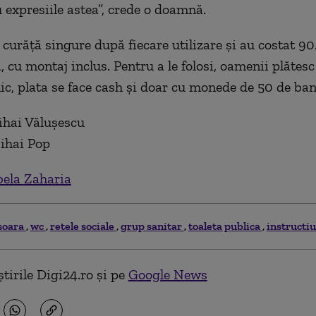
u expresiile astea”, crede o doamnă.
e curăță singure după fiecare utilizare și au costat 9
 cu montaj inclus. Pentru a le folosi, oamenii plătesc 
ic, plata se face cash și doar cu monede de 50 de ban
ihai Vălușescu
ihai Pop
bela Zaharia
soara
wc
retele sociale
grup sanitar
toaleta publica
instructiu
tirile Digi24.ro și pe
Google News