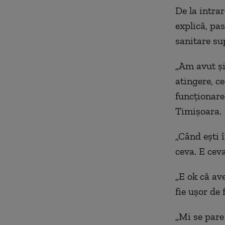
De la intrar
explică, pas
sanitare su
„Am avut și 
atingere, c
funcționare
Timișoara.
„Când ești î
ceva. E ceva
„E ok că av
fie ușor de 
„Mi se pare