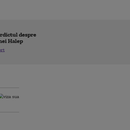
erdictul despre
nei Halep
ort