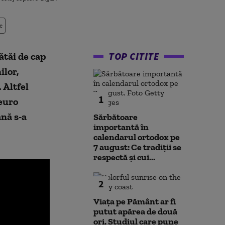
e
TOP CITITE
ătăi de cap
ilor,
 Altfel
1
 euro
ană s-a
Sărbătoare
importantă în
calendarul ortodox pe
7 august: Ce tradiții se
respectă și cui...
2
Viața pe Pământ ar fi
putut apărea de două
ori. Studiul care pune