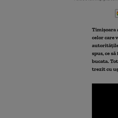
Timișoara a
celor care 
autoritățile
spus, ce să 
bucata. Tot
trezit cu u