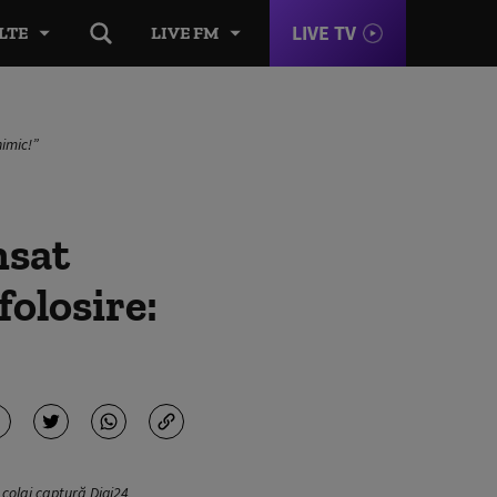
LIVE TV
LTE
LIVE FM
nimic!”
nsat
folosire:
: colaj captură Digi24