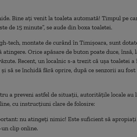
ide. Bine ați venit la toaleta automată! Timpul pe care
ste de 15 minute”, se aude din boxa toaletei.
igh-tech, montate de curând în Timișoara, sunt dotat
ă atingere. Orice apăsare de buton poate duce, însă, l
ăzute. Recent, un localnic s-a trezit că ușa toaletei a
și să se închidă fără oprire, după ce senzorii au fost
u a preveni astfel de situații, autoritățile locale au 
line, cu instrucțiuni clare de folosire:
ortant: nu atingeți nimic! Este suficient să apropiați
-un clip online.