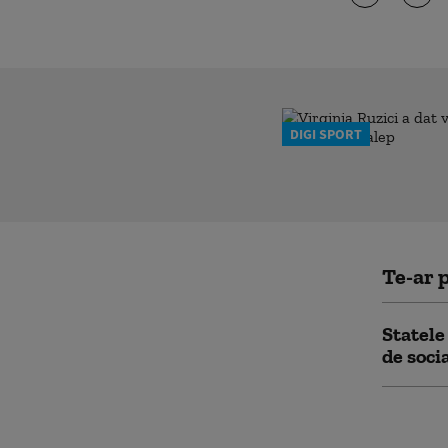
DIGI SPORT
Te-ar p
Statele
de socia
„Natura
sau „Do