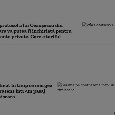
esc rapid informațiile false
ni de pe rețelele sociale
 protocol a lui Ceauşescu din
ra va putea fi închiriată pentru
nte private. Care e tariful
ile taie pofta de ieșit în oraș.
le în restaurante au scăzut
i cu 50%: „Clienții împart o
la două farfurii”
ilmat în timp ce mergea
rasens într-un pasaj
mișoara