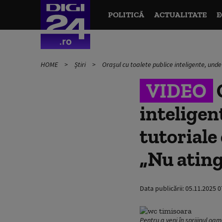
POLITICĂ
ACTUALITATE
E
HOME
Știri
Orașul cu toalete publice inteligente, unde 
VIDEO
O
inteligen
tutoriale 
„Nu ating
Data publicării:
05.11.2025 0
Pentru a veni în sprijinul oame