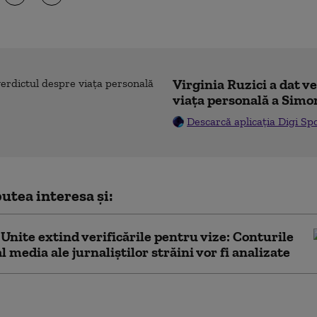
Virginia Ruzici a dat v
viața personală a Simo
Descarcă aplicația Digi Sp
utea interesa și:
 Unite extind verificările pentru vize: Conturile
l media ale jurnaliștilor străini vor fi analizate
 cu frumusețile ei”, „Familia”
za de râs”. Cum se