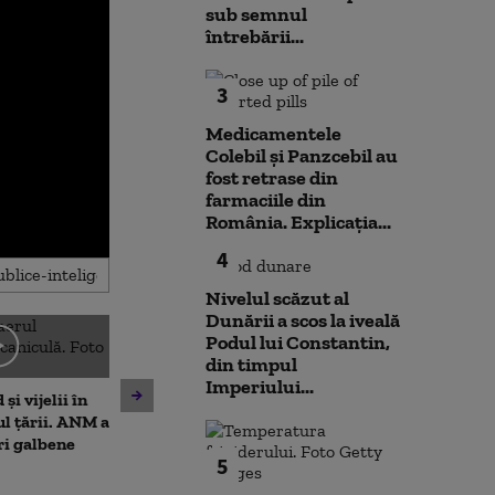
sub semnul
întrebării...
3
Medicamentele
Colebil și Panzcebil au
fost retrase din
farmaciile din
România. Explicația...
4
Nivelul scăzut al
Dunării a scos la iveală
Podul lui Constantin,
din timpul
Moody's menține ratingul de
Imperiului...
și vijelii în
De ce nu ajută 
țară al României, cu
ul țării. ANM a
la diminuarea s
perspectivă negativă.
ri galbene
Climatolog: Sun
Alexandru Nazare: E un
5
neuniform și n
răgaz, nu motiv de relaxare
este nevoie ma