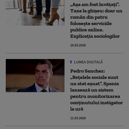
„Așa am fost învățați”.
Taxe la ghișeu: doar un
român din patru
folosește serviciile
publice online.
Explicația sociologilor
16.03.2026
LUMEA DIGITALĂ
Pedro Sanchez:
„Rețelele sociale sunt
un stat eșuat”. Spania
lansează un sistem
pentru monitorizarea
conținutului instigator
la ură
11.03.2026