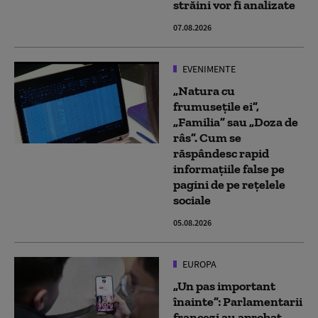
străini vor fi analizate
07.08.2026
EVENIMENTE
„Natura cu
frumusețile ei”,
„Familia” sau „Doza de
râs”. Cum se
răspândesc rapid
informațiile false pe
pagini de pe rețelele
sociale
05.08.2026
EUROPA
„Un pas important
înainte”: Parlamentarii
francezi au aprobat