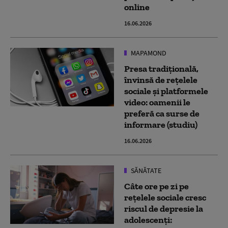
online
16.06.2026
MAPAMOND
Presa tradițională,
învinsă de rețelele
sociale și platformele
video: oamenii le
preferă ca surse de
informare (studiu)
16.06.2026
SĂNĂTATE
Câte ore pe zi pe
rețelele sociale cresc
riscul de depresie la
adolescenți: