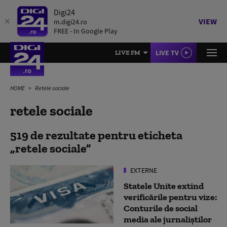
Digi24
VIEW
m.digi24.ro
FREE - In Google Play
LIVE TV
LIVE FM
HOME
Retele sociale
retele sociale
519 de rezultate pentru eticheta
retele sociale
EXTERNE
Statele Unite extind
verificările pentru vize:
Conturile de social
media ale jurnaliștilor