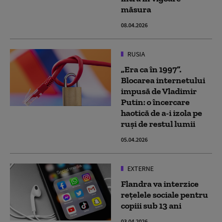
măsura
08.04.2026
RUSIA
„Era ca în 1997”.
Blocarea internetului
impusă de Vladimir
Putin: o încercare
haotică de a-i izola pe
ruși de restul lumii
05.04.2026
EXTERNE
Flandra va interzice
reţelele sociale pentru
copiii sub 13 ani
03.04.2026