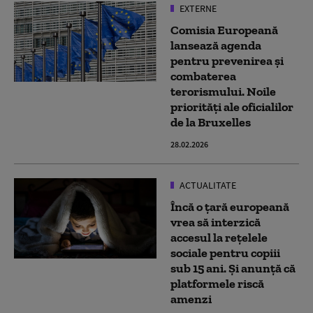
EXTERNE
Comisia Europeană
lansează agenda
pentru prevenirea și
combaterea
terorismului. Noile
priorități ale oficialilor
de la Bruxelles
28.02.2026
ACTUALITATE
Încă o țară europeană
vrea să interzică
accesul la reţelele
sociale pentru copiii
sub 15 ani. Și anunță că
platformele riscă
amenzi