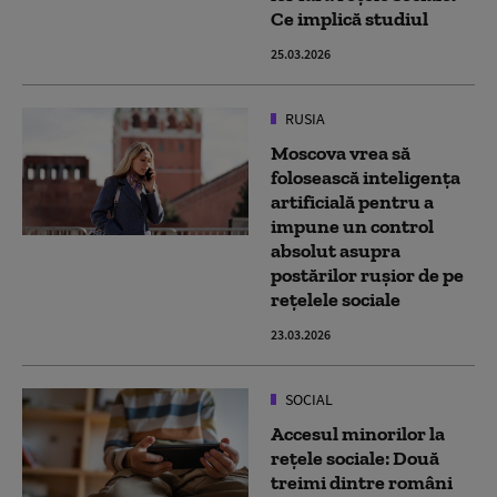
Ce implică studiul
25.03.2026
RUSIA
Moscova vrea să
folosească inteligența
artificială pentru a
impune un control
absolut asupra
postărilor rușior de pe
rețelele sociale
23.03.2026
SOCIAL
Accesul minorilor la
rețele sociale: Două
treimi dintre români