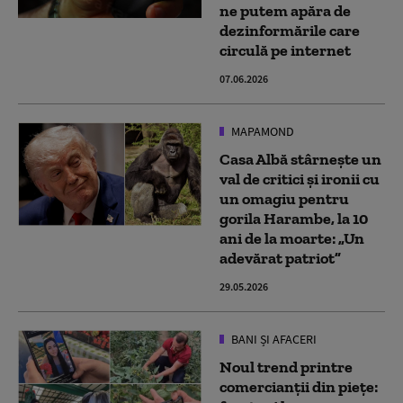
ne putem apăra de
dezinformările care
circulă pe internet
07.06.2026
MAPAMOND
Casa Albă stârnește un
val de critici și ironii cu
un omagiu pentru
gorila Harambe, la 10
ani de la moarte: „Un
adevărat patriot”
29.05.2026
BANI ȘI AFACERI
Noul trend printre
comercianții din piețe: