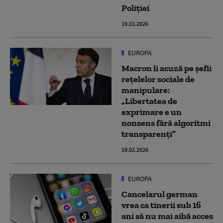
Poliției
19.02.2026
EUROPA
Macron îi acuză pe șefii
rețelelor sociale de
manipulare:
„Libertatea de
exprimare e un
nonsens fără algoritmi
transparenți”
19.02.2026
EUROPA
Cancelarul german
vrea ca tinerii sub 16
ani să nu mai aibă acces