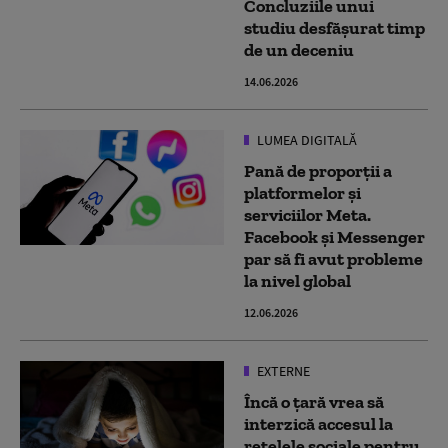
Concluziile unui
studiu desfășurat timp
de un deceniu
14.06.2026
LUMEA DIGITALĂ
Pană de proporții a
platformelor și
serviciilor Meta.
Facebook și Messenger
par să fi avut probleme
la nivel global
12.06.2026
EXTERNE
Încă o țară vrea să
interzică accesul la
reţelele sociale pentru