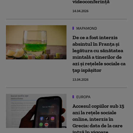
videoconferință
14.04.2026
MAPAMOND
De ce a fost interzis
absintul în Franța și
legătura cu sănătatea
mintală a tinerilor de
azi și rețelele sociale ca
țap ispășitor
13.04.2026
EUROPA
Accesul copiilor sub 15
ani la rețele sociale
online, interzis în
Grecia: data de la care
intră în vigoare