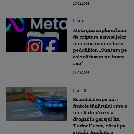
27.02.2026
SUA
Meta știa că planul său
de criptare a mesajelor
împiedică semnalarea
pedofililor. „Suntem pe
cale să facem un lucru
rău”
24.02.2026
ȘTIRI
Scandal live pe net:
fratele tânărului care a
murit după ce s-a
drogat în garajul lui
Tudor Duma, bătut pe
stradă. Anchetă a