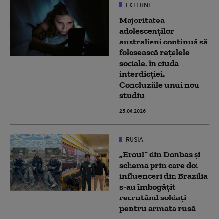
EXTERNE
Majoritatea
adolescenţilor
australieni continuă să
folosească reţelele
sociale, în ciuda
interdicţiei.
Concluziile unui nou
studiu
25.06.2026
RUSIA
„Eroul” din Donbas și
schema prin care doi
influenceri din Brazilia
s-au îmbogățit
recrutând soldați
pentru armata rusă