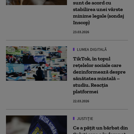
sunt de acord cu
stabilirea unei vârste
minime legale (sondaj
Inscop)
23.03.2026
LUMEA DIGITALĂ
TikTok, în topul
rețelelor sociale care
dezinformează despre
sănătatea mintală –
studiu. Reacția
platformei
22.03.2026
JUSTIȚIE
Ce a pățit un bărbat din