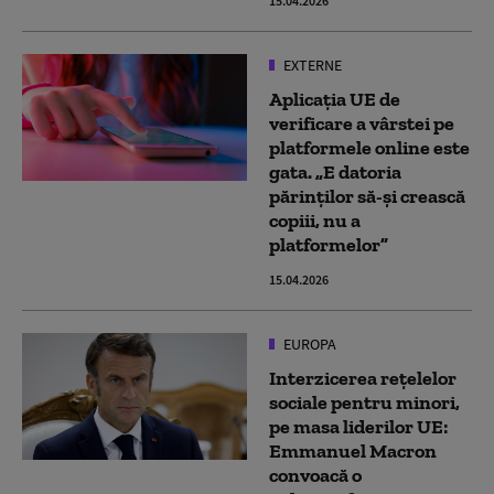
15.04.2026
EXTERNE
Aplicația UE de
verificare a vârstei pe
platformele online este
gata. „E datoria
părinților să-și crească
copiii, nu a
platformelor”
15.04.2026
EUROPA
Interzicerea rețelelor
sociale pentru minori,
pe masa liderilor UE:
Emmanuel Macron
convoacă o