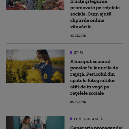
fructe și legume
promovate pe rețelele
sociale. Cum ajută
clipurile online
vânzările
23.05.2026
ȘTIRI
A început sezonul
pozelor în lanurile de
rapiță. Pericolul din
spatele fotografiilor
atât de în vogă pe
rețelele sociale
05.05.2026
LUMEA DIGITALĂ
Generaţia propagandei