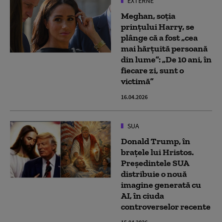
EXTERNE
Meghan, soţia
prinţului Harry, se
plânge că a fost „cea
mai hărţuită persoană
din lume”: „De 10 ani, în
fiecare zi, sunt o
victimă”
16.04.2026
SUA
Donald Trump, în
brațele lui Hristos.
Președintele SUA
distribuie o nouă
imagine generată cu
AI, în ciuda
controverselor recente