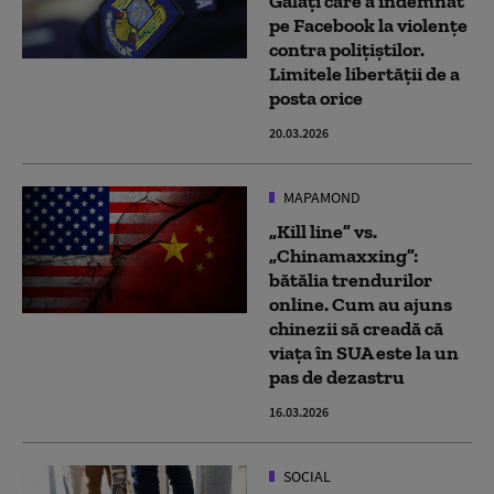
Galați care a îndemnat
pe Facebook la violențe
contra polițiștilor.
Limitele libertății de a
posta orice
20.03.2026
MAPAMOND
„Kill line” vs.
„Chinamaxxing”:
bătălia trendurilor
online. Cum au ajuns
chinezii să creadă că
viața în SUA este la un
pas de dezastru
16.03.2026
SOCIAL