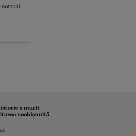
t normal.
 istorie a murit
icitarea neobișnuită
ort