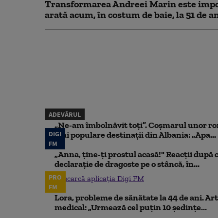
Transformarea Andreei Marin este impo
arată acum, în costum de baie, la 51 de a
ADEVĂRUL
„Ne-am îmbolnăvit toți”. Coșmarul unor ro
DIGI
mai populare destinații din Albania: „Apa...
FM
„Anna, ţine-ţi prostul acasă!" Reacţii după 
declaraţie de dragoste pe o stâncă, în...
PRO
Descarcă aplicația Digi FM
FM
Lora, probleme de sănătate la 44 de ani. Art
medical: „Urmează cel puțin 10 ședințe...