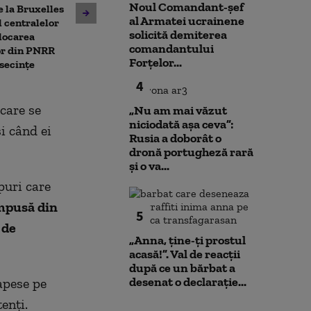
Noul Comandant-șef
 la Bruxelles
deschide calea spre
al Armatei ucrainene
Unitatea 2 de 
 centralelor
parteneriatul civil. ACCEPT:
solicită demiterea
ar putea fi opr
locarea
Nu poți impune obligații
comandantului
Dunărea contin
or din PNRR
fără să oferi și drepturi
Forțelor...
Ce spune direc
secințe
centralei
4
 care se
„Nu am mai văzut
niciodată așa ceva”:
i când ei
Rusia a doborât o
dronă portugheză rară
și o va...
ipuri care
mpusă din
5
 de
„Anna, ţine-ţi prostul
acasă!”. Val de reacții
după ce un bărbat a
desenat o declarație...
apese pe
enți.