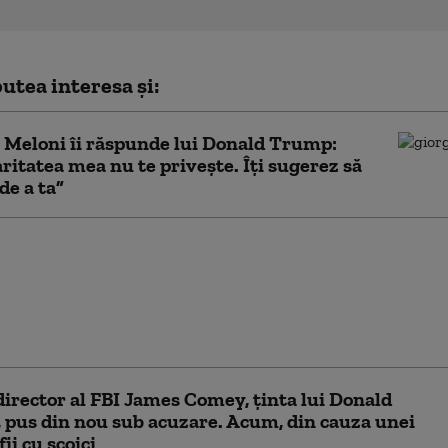
utea interesa și:
 Meloni îi răspunde lui Donald Trump:
ritatea mea nu te priveşte. Îţi sugerez să
 de a ta”
nsistă că Meloni i-ar fi
din nou şi din nou” să
ze cu el la summitul
pularitatea ei e la
”
director al FBI James Comey, ţinta lui Donald
pus din nou sub acuzare. Acum, din cauza unei
ii cu scoici