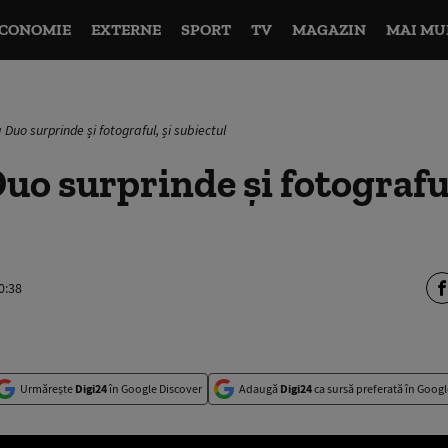
CONOMIE
EXTERNE
SPORT
TV
MAGAZIN
MAI MU
Duo surprinde și fotograful, și subiectul
o surprinde și fotograful
0:38
Urmărește
Digi24
în Google Discover
Adaugă
Digi24
ca sursă preferată în Googl