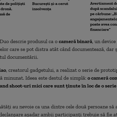
Avertisment de
te de polițiști
București și-a cerut
după scandalul
 dronă.
insolvența
pe cărbune: „B
usă de
angajamentel
poate avea con
financiare”
Duo descrie produsul ca o
cameră binară
, un device
elor care se pot distra atât când documentează, dar ș
tul documentării.
iao
, creatorul gadgetului, a realizat o serie de protot
ă minunat. Ideea este destul de simplă:
o cameră co
and shoot-uri mici care sunt ținute în loc de o serie
tăți au nevoie ca una dintre cele două persoane să 
declanșare așadar ambii participanți trebuie să fie at