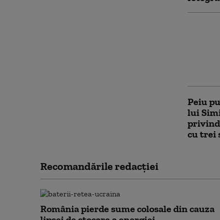
Imagin
publica
misiun
arată 
emisfer
Peiu pu
lui Sim
privind
cu trei
Recomandările redacţiei
România pierde sume colosale din cauza
lipsei de stocare a energiei...