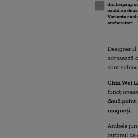
din Leipzig: su
caută o a doua
Varianta excl
anchetatori
Designerul 
adresează c
sunt subiec
Chin Wei L
funcționeaz
două point 
magneți
.
Ambele jumă
butonul de 