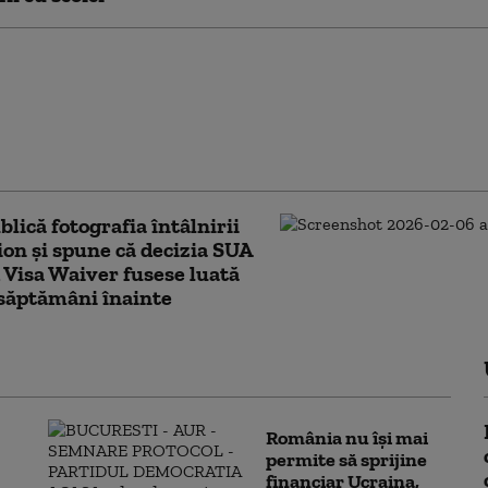
e spectaculoasă
tă de NASA din
ea Artemis II: Cum
Luna cu ambele
e în același cadru
blică fotografia întâlnirii
ion și spune că decizia SUA
 Visa Waiver fusese luată
 săptămâni înainte
România nu își mai
permite să sprijine
financiar Ucraina,