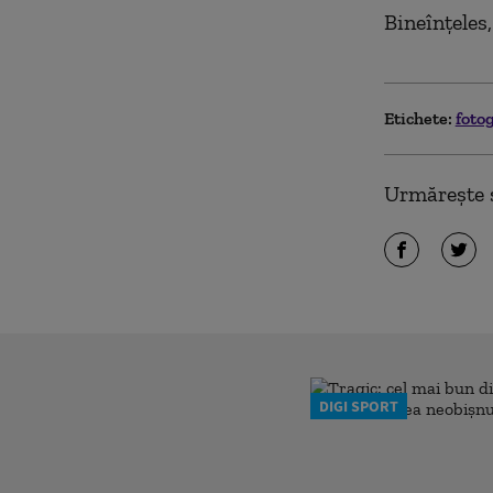
Bineînțeles
Etichete:
foto
Urmărește ș
DIGI SPORT