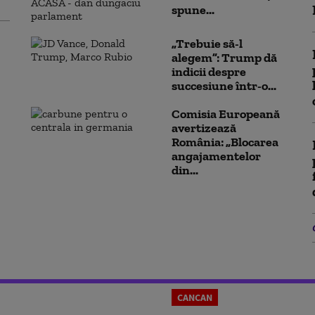
spune...
„Trebuie să-l
alegem”: Trump dă
indicii despre
succesiune într-o...
Comisia Europeană
avertizează
România: „Blocarea
angajamentelor
din...
CANCAN