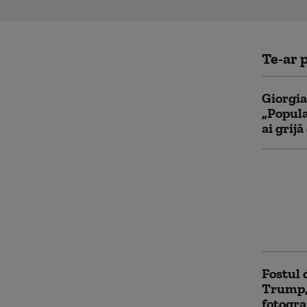
Te-ar p
Giorgia
„Popula
ai grijă
Trump i
cerut „
se poze
G7: „Po
pământ
Fostul 
Trump, 
fotograf