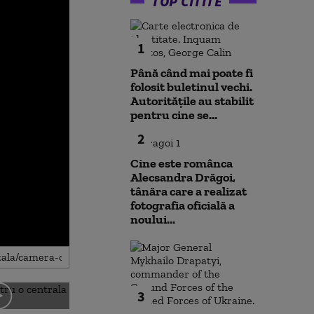
TOP CITITE
1
Până când mai poate fi
folosit buletinul vechi.
Autoritățile au stabilit
pentru cine se...
2
Cine este românca
Alecsandra Drăgoi,
tânăra care a realizat
fotografia oficială a
noului...
3
Noua lege a integrității