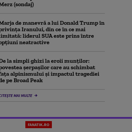
Merz (sondaj)
Marja de manevră a lui Donald Trump în
privința Iranului, din ce în ce mai
limitată: liderul SUA este prins între
opțiuni neatractive
De la simpli ghizi la eroii munților:
povestea șerpașilor care au schimbat
fața alpinismului și impactul tragediei
de pe Broad Peak
CITEȘTE MAI MULTE
FANATIK.RO