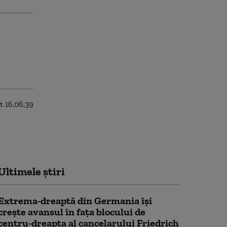
Ultimele știri
Extrema-dreaptă din Germania îşi
creşte avansul în faţa blocului de
centru-dreapta al cancelarului Friedrich