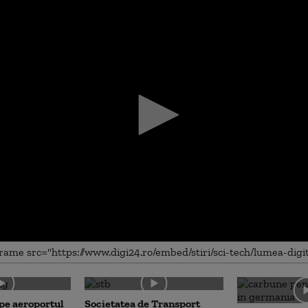
me
 pe aeroportul
Societatea de Transport