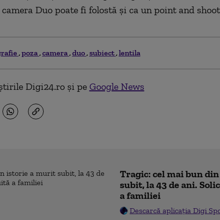
, camera Duo poate fi folostă și ca un point and shoo
grafie
poza
camera
duo
subiect
lentila
tirile Digi24.ro și pe
Google News
Tragic: cel mai bun din
subit, la 43 de ani. Sol
a familiei
Descarcă aplicația Digi Sp