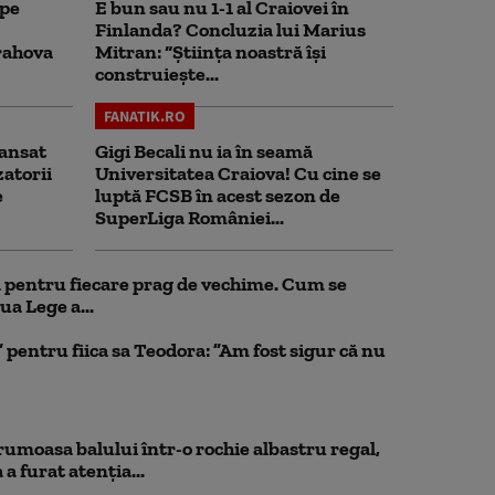
 pe
E bun sau nu 1-1 al Craiovei în
Finlanda? Concluzia lui Marius
rahova
Mitran: “Știința noastră își
construiește...
FANATIK.RO
ansat
Gigi Becali nu ia în seamă
zatorii
Universitatea Craiova! Cu cine se
e
luptă FCSB în acest sezon de
SuperLiga României...
ul pentru fiecare prag de vechime. Cum se
ua Lege a...
pentru fiica sa Teodora: ”Am fost sigur că nu
rumoasa balului într-o rochie albastru regal,
a furat atenția...