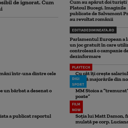
sibil de ignorat. Cum
Cum au apărut doi turiști
Platoul Bucegi. Imaginile
ni
publicate de Salvamont P
au revoltat românii
EDITIADEDIMINEATA.RO
Parlamentul European a l
un joc gratuit în care utili
controlează o campanie d
dezinformare
PLAYTECH
mâni într-una dintre cele
Cu cât îți crește salari
DIGI
aplică majorările din no
SPORT
ce un bărbat a desenat o
MM Stoica a ”tremurat” 
poate”
FILM
NOW
ista a publicat raportul
Soția lui Matt Damon, f
mulată pe corp. Luciana 