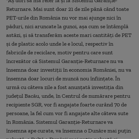
"Aş dori să mă refer la şi la Sistemul Garanţie-
Returnare. Mai sunt doar 21 de zile până când toate
PET-urile din România nu vor mai ajunge nici în
păduri, nici aruncate la gunoi, aşa cum se întâmplă
astăzi, şi să transferăm aceste mari cantităţi de PET
şi de plastic acolo unde le e locul, respectiv în
fabricile de reciclare, motiv pentru care sunt
încrezător că Sistemul Garanţie-Returnare nu va
însemna doar investiţii în economia României, nu va
însemna doar locuri de muncă nou înfiinţate. În
urmă cu câteva zile a fost anunţată investiţia din
judeţul Bacău, unde, în Centrul de numărare pentru
recipiente SGR, vor fi angajate foarte curând 70 de
persoane, la fel cum vor fi angajate alte câteva sute
în România. Sistemul Garanţie-Returnare va
însemna ape curate, va însemna o Dunăre mai puţin