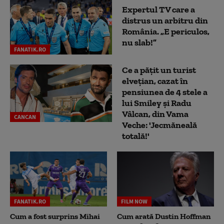
Expertul TV care a
distrus un arbitru din
România. „E periculos,
nu slab!”
FANATIK.RO
Ce a pățit un turist
elvețian, cazat în
pensiunea de 4 stele a
lui Smiley și Radu
Vâlcan, din Vama
CANCAN
Veche: 'Jecmăneală
totală!'
FANATIK.RO
FILM NOW
Cum a fost surprins Mihai
Cum arată Dustin Hoffman