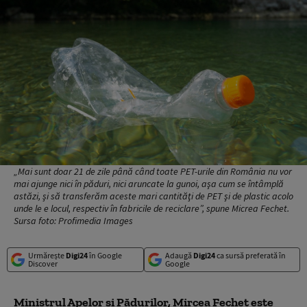
„Mai sunt doar 21 de zile până când toate PET-urile din România nu vor
mai ajunge nici în păduri, nici aruncate la gunoi, aşa cum se întâmplă
astăzi, şi să transferăm aceste mari cantităţi de PET şi de plastic acolo
unde le e locul, respectiv în fabricile de reciclare”, spune Micrea Fechet.
Sursa foto: Profimedia Images
Urmărește
Digi24
în Google
Adaugă
Digi24
ca sursă preferată în
Discover
Google
Ministrul Apelor și Pădurilor, Mircea Fechet este