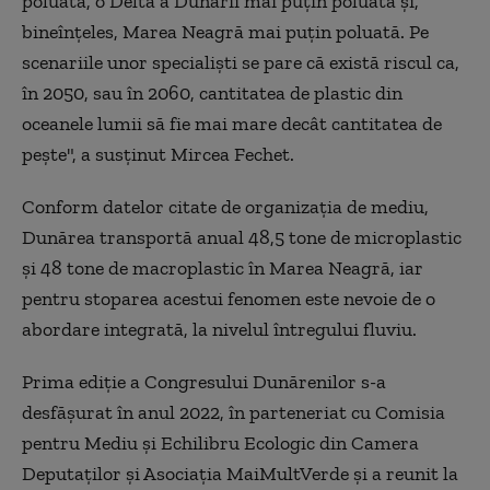
poluată, o Deltă a Dunării mai puţin poluată şi,
bineînţeles, Marea Neagră mai puţin poluată. Pe
scenariile unor specialişti se pare că există riscul ca,
în 2050, sau în 2060, cantitatea de plastic din
oceanele lumii să fie mai mare decât cantitatea de
peşte", a susţinut Mircea Fechet.
Conform datelor citate de organizaţia de mediu,
Dunărea transportă anual 48,5 tone de microplastic
şi 48 tone de macroplastic în Marea Neagră, iar
pentru stoparea acestui fenomen este nevoie de o
abordare integrată, la nivelul întregului fluviu.
Prima ediţie a Congresului Dunărenilor s-a
desfăşurat în anul 2022, în parteneriat cu Comisia
pentru Mediu şi Echilibru Ecologic din Camera
Deputaţilor şi Asociaţia MaiMultVerde şi a reunit la