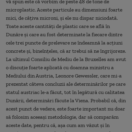
vă spun este că vorbim de peste 48 de tone de
microplastic. Aceste particule au dimensiuni foarte
mici, de câţiva microni, şi ele nu dispar niciodată.
Toate aceste cantităţi de plastic care se află în
Dunăre şi care au fost determinate la fiecare dintre
cele trei puncte de prelevare ne îndeamnă la acţiuni
concrete şi, bineînţeles, că ar trebui să ne îngrijoreze.
La ultimul Consiliu de Mediu de la Bruxelles am avut
o discuţie foarte aplicată cu doamna ministru a
Mediului din Austria, Leonore Gewessler, care mi-a
prezentat câteva concluzii ale determinărilor pe care
statul austriac le-a făcut, tot în legătură cu calitatea
Dunării, determinări făcute la Viena. Probabil că, din
acest punct de vedere, este foarte important nu doar
să folosim aceeaşi metodologie, dar să comparăm
aceste date, pentru că, aşa cum am văzut şi în