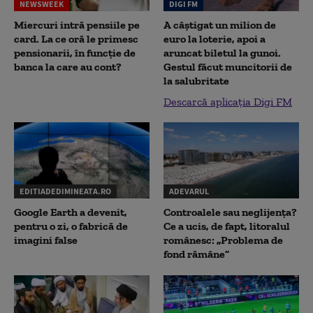
NEWSWEEK
DIGI FM
Miercuri intră pensiile pe
A câștigat un milion de
card. La ce oră le primesc
euro la loterie, apoi a
pensionarii, în funcție de
aruncat biletul la gunoi.
banca la care au cont?
Gestul făcut muncitorii de
la salubritate
Descarcă aplicația Digi FM
EDITIADEDIMINEATA.RO
ADEVARUL
Google Earth a devenit,
Controalele sau neglijența?
pentru o zi, o fabrică de
Ce a ucis, de fapt, litoralul
imagini false
românesc: „Problema de
fond rămâne”