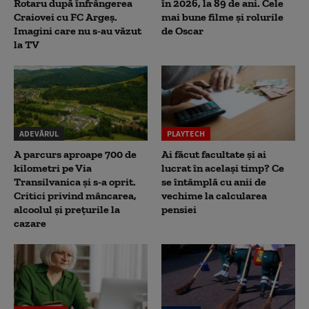
Rotaru după înfrângerea
în 2026, la 89 de ani. Cele
Craiovei cu FC Argeș.
mai bune filme și rolurile
Imagini care nu s-au văzut
de Oscar
la TV
ADEVĂRUL
PLAYTECH
A parcurs aproape 700 de
Ai făcut facultate și ai
kilometri pe Via
lucrat în același timp? Ce
Transilvanica și s-a oprit.
se întâmplă cu anii de
Critici privind mâncarea,
vechime la calcularea
alcoolul și prețurile la
pensiei
cazare