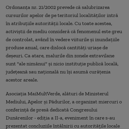
Ordonanţa nr. 21/2002 prevede că salubrizarea
cursurilor apelor de pe teritoriul localităţilor intră
în atribuţiile autorităţii locale. Cu toate acestea,
activiştii de mediu consideră că fenomenul este greu
de controlat, având în vedere viiturile şi inundaţiile
produse anual, care dislocă cantităţi uriaşe de
deşeuri. Ca atare, malurile din zonele extravilane
sunt "ale nimănui" şi nicio instituţie publică locală,
judeţeană sau naţională nu îşi asumă curăţenia
acestor areale.
Asociaţia MaiMultVerde, alături de Ministerul
Mediului, Apelor şi Pădurilor, a organizat miercuri o
conferinţă de presă dedicată Congresului
Dunărenilor - ediţia a II-a, eveniment în care s-au
prezentat concluziile întâlnirii cu autorităţile locale