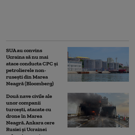
măsuri pentru a-și
proteja navele în
Marea Neagră. Ce
decizie a luat guvernul
de la Ankara
SUA au convins
Ucraina să nu mai
atace conducta CPC şi
petrolierele non-
ruseşti din Marea
Neagră (Bloomberg)
Două nave civile ale
unor companii
turcești, atacate cu
drone în Marea
Neagră. Ankara cere
Rusiei și Ucrainei