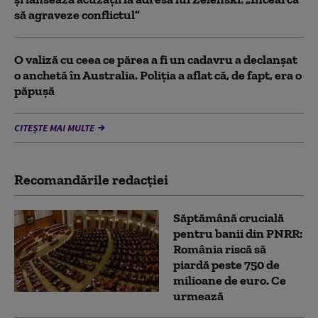
să agraveze conflictul”
O valiză cu ceea ce părea a fi un cadavru a declanșat
o anchetă în Australia. Poliția a aflat că, de fapt, era o
păpușă
CITEȘTE MAI MULTE
Recomandările redacţiei
Săptămână crucială
pentru banii din PNRR:
România riscă să
piardă peste 750 de
milioane de euro. Ce
urmează