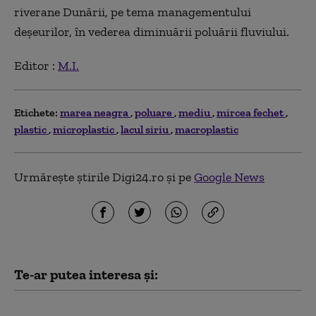
riverane Dunării, pe tema managementului
deşeurilor, în vederea diminuării poluării fluviului.
Editor :
M.I.
Etichete:
marea neagra
poluare
mediu
mircea fechet
plastic
microplastic
lacul siriu
macroplastic
Urmărește știrile Digi24.ro și pe
Google News
Te-ar putea interesa și:
Turcia e forțată să ia