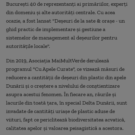
Bucureşti 40 de reprezentanţi ai primăriilor, experţi
din domeniu şi alte autorităţi centrale. Cu acea
ocazie, a fost lansat "Deşeuri de la sate & oraşe - un
ghid practic de implementare şi gestiune a
sistemelor de management al deşeurilor pentru
autorităţile locale".
Din 2019, Asociaţia MaiMultVerde derulează
programul "Cu Apele Curate", ce vizează măsuri de
reducere a cantităţii de deşeuri din plastic din apele
Dunării şi o creştere a nivelului de conştientizare
asupra acestui fenomen. În fiecare an, râurile şi
lacurile din toată ţara, în special Delta Dunării, sunt
invadate de cantităţi uriaşe de plastic aduse de
viituri, fapt ce periclitează biodiversitatea acvatică,
calitatea apelor şi valoarea peisagistică a acestora.