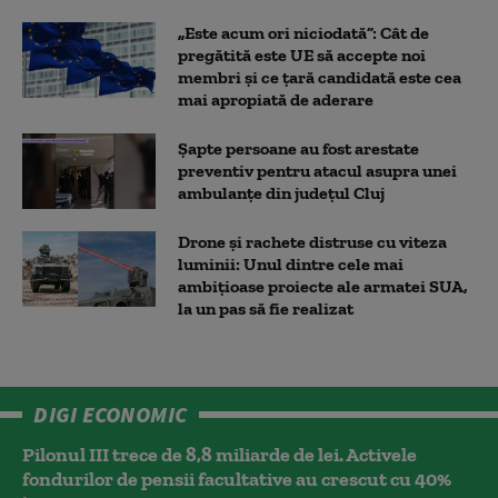
„Este acum ori niciodată”: Cât de
pregătită este UE să accepte noi
membri și ce țară candidată este cea
mai apropiată de aderare
Șapte persoane au fost arestate
preventiv pentru atacul asupra unei
ambulanțe din județul Cluj
Drone și rachete distruse cu viteza
luminii: Unul dintre cele mai
ambițioase proiecte ale armatei SUA,
la un pas să fie realizat
DIGI ECONOMIC
Pilonul III trece de 8,8 miliarde de lei. Activele
fondurilor de pensii facultative au crescut cu 40%