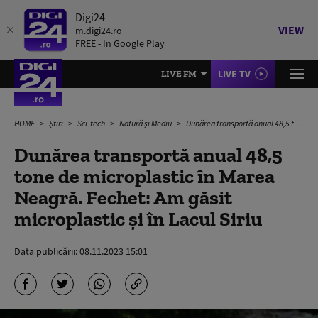
Digi24
VIEW
m.digi24.ro
FREE - In Google Play
LIVE TV
LIVE FM
HOME
Știri
Sci-tech
Natură și Mediu
Dunărea transportă anual 48,5 tone de microplastic în Marea Neagră. Fechet: Am găsit microplastic şi în Lacul Siriu
Dunărea transportă anual 48,5
tone de microplastic în Marea
Neagră. Fechet: Am găsit
microplastic şi în Lacul Siriu
Data publicării:
08.11.2023 15:01