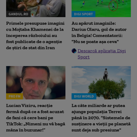
GANDUL.RO
DIGI SPORT
Primele presupuse imagini
Au apărut imaginile:
cu Mojtaba Khamenei de la
Darius Olaru, gol de autor
începerea războiului au
în Belgia! Comentatorii:
fost publicate de o agenție
"Nu se poate așa ceva"
de știri de stat din Iran
Descarcă aplicația Digi
Sport
PRO FM
DIGI WORLD
Lucian Viziru, reacție
La câte miliarde ar putea
fermă după ce a fost acuzat
ajunge populația Terrei
de fani că cere bani pe
până în 2070. "Sistemele de
TikTok: „Nimeni nu vă bagă
susținere a vieții pe planetă
mâna în buzunar!”
sunt deja sub presiune"