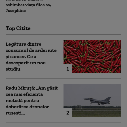
schimbat viața fiica sa,
Josephine
Top Citite
Legătura dintre
consumul de ardei iute
și cancer. Ce a
descoperit un nou
1
studiu
Radu Miruță: „Am găsit
cea mai eficientă
metodă pentru
doborârea dronelor
2
rusești...