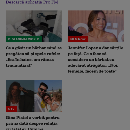
Descarcă aplicația Pro FM
DIGI ANIMAL WORLD
FILM NOW
Ce a găsit un bărbat când se
Jennifer Lopez a dat cărțile
pregătea să-și spele rufele:
pe față. Ce o face să
„Era în haine, am rămas
considere un bărbat cu
traumatizat”
adevărat atrăgător: „Noi,
femeile, facem de toate”
UTV
Gina Pistol a vorbit pentru
prima dată despre relația
cu tatăl ei. Cum i-a