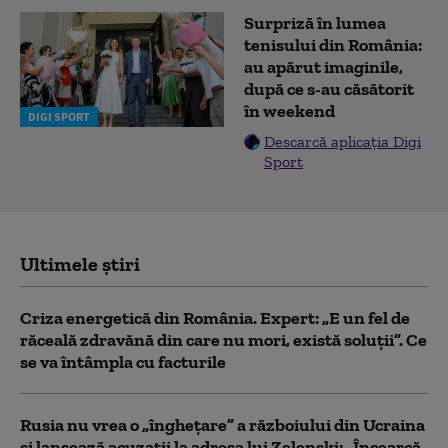
Surpriză în lumea
tenisului din România:
au apărut imaginile,
după ce s-au căsătorit
în weekend
DIGI SPORT
Descarcă aplicația Digi
Sport
Ultimele știri
Criza energetică din România. Expert: „E un fel de
răceală zdravănă din care nu mori, există soluții”. Ce
se va întâmpla cu facturile
Rusia nu vrea o „înghețare” a războiului din Ucraina
și lansează acuzații la adresa lui Zelenski: „Încearcă