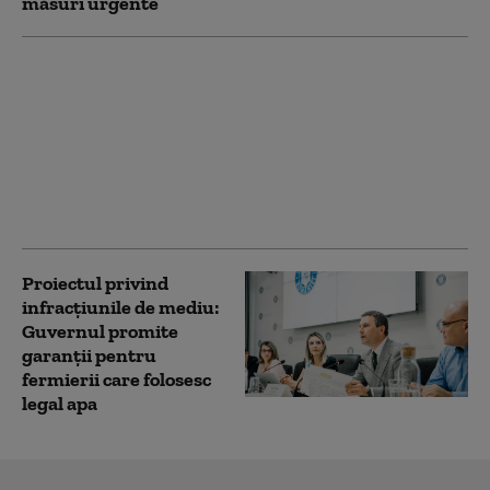
măsuri urgente
Oana Țoiu, după
discuția cu omologul
ucrainean: România va
apela la energia din
Ucraina în contextul
crizei provocate de
secetă
Proiectul privind
infracțiunile de mediu:
Guvernul promite
garanții pentru
fermierii care folosesc
legal apa