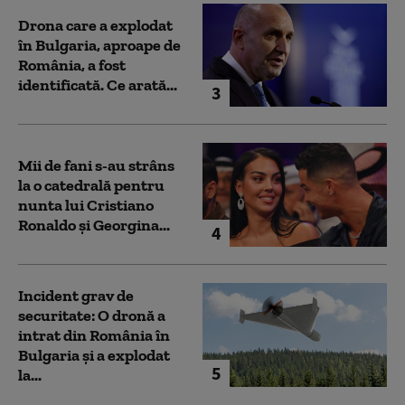
Drona care a explodat
în Bulgaria, aproape de
România, a fost
identificată. Ce arată...
3
Mii de fani s-au strâns
la o catedrală pentru
nunta lui Cristiano
Ronaldo şi Georgina...
4
Incident grav de
securitate: O dronă a
intrat din România în
Bulgaria şi a explodat
5
la...