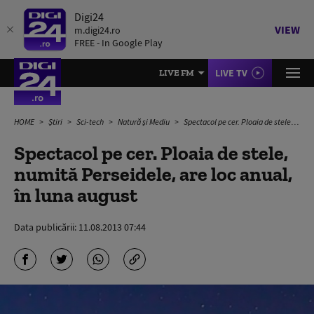
Digi24
VIEW
m.digi24.ro
FREE - In Google Play
LIVE TV
LIVE FM
HOME
Știri
Sci-tech
Natură și Mediu
Spectacol pe cer. Ploaia de stele, numită Perseidele, are loc anual, în luna august
Spectacol pe cer. Ploaia de stele,
numită Perseidele, are loc anual,
în luna august
Data publicării:
11.08.2013 07:44