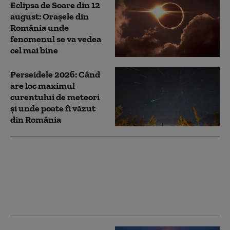
Eclipsa de Soare din 12
august: Orașele din
România unde
fenomenul se va vedea
cel mai bine
Perseidele 2026: Când
are loc maximul
curentului de meteori
și unde poate fi văzut
din România
Prima eclipsă totală de
Soare din Europa după
27 de ani. Din ce zone
ale României va putea
fi observată