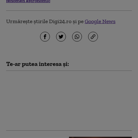
fenomen astronomic
Urmărește știrile Digi24.ro și pe
Google News
Te-ar putea interesa și:
Locul unde Soarele va
„apune” de două ori în
aceeași zi. Un sat
aproape pustiu din
Spania atrage
vizitatori din toată
lumea