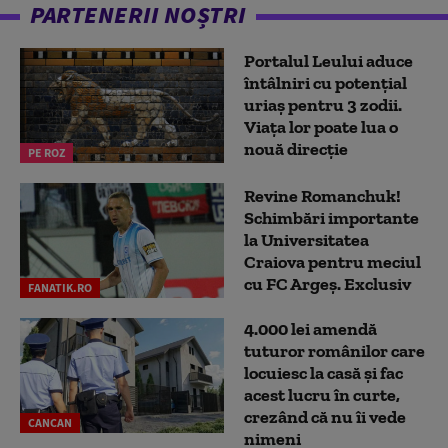
PARTENERII NOȘTRI
Portalul Leului aduce
întâlniri cu potențial
uriaș pentru 3 zodii.
Viața lor poate lua o
nouă direcție
PE ROZ
Revine Romanchuk!
Schimbări importante
la Universitatea
Craiova pentru meciul
cu FC Argeş. Exclusiv
FANATIK.RO
4.000 lei amendă
tuturor românilor care
locuiesc la casă și fac
acest lucru în curte,
crezând că nu îi vede
CANCAN
nimeni