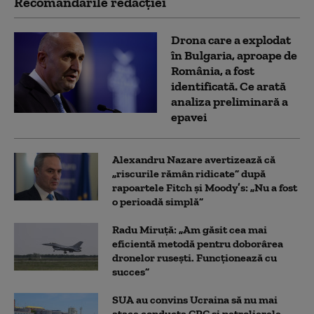
Recomandările redacţiei
Drona care a explodat
în Bulgaria, aproape de
România, a fost
identificată. Ce arată
analiza preliminară a
epavei
Alexandru Nazare avertizează că
„riscurile rămân ridicate” după
rapoartele Fitch și Moody’s: „Nu a fost
o perioadă simplă”
Radu Miruță: „Am găsit cea mai
eficientă metodă pentru doborârea
dronelor rusești. Funcționează cu
succes”
SUA au convins Ucraina să nu mai
atace conducta CPC şi petrolierele