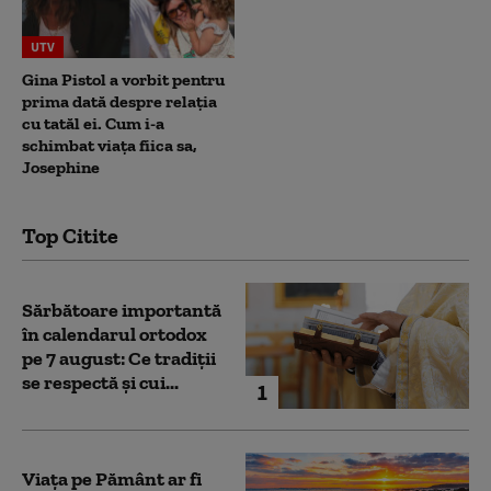
UTV
Gina Pistol a vorbit pentru
prima dată despre relația
cu tatăl ei. Cum i-a
schimbat viața fiica sa,
Josephine
Top Citite
Sărbătoare importantă
în calendarul ortodox
pe 7 august: Ce tradiții
se respectă și cui...
1
Viața pe Pământ ar fi