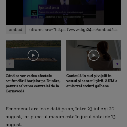
0
embed
seconds
of
46
seconds
Când se vor vedea efectele
Caniculă în sud și vijelii în
scufundării barjelor pe Dunăre,
vestul și centrul țării. ANM a
pentru salvarea centralei de la
emis trei coduri galbene
Cernavodă
Fenomenul are loc o dată pe an, între 23 iulie şi 20
august, iar punctul maxim este în jurul datei de 13
august.