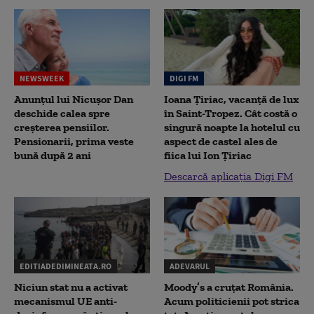
NEWSWEEK
DIGI FM
Anunțul lui Nicușor Dan
Ioana Țiriac, vacanță de lux
deschide calea spre
în Saint-Tropez. Cât costă o
creșterea pensiilor.
singură noapte la hotelul cu
Pensionarii, prima veste
aspect de castel ales de
bună după 2 ani
fiica lui Ion Țiriac
Descarcă aplicația Digi FM
EDITIADEDIMINEATA.RO
ADEVARUL
Niciun stat nu a activat
Moody’s a cruțat România.
mecanismul UE anti-
Acum politicienii pot strica