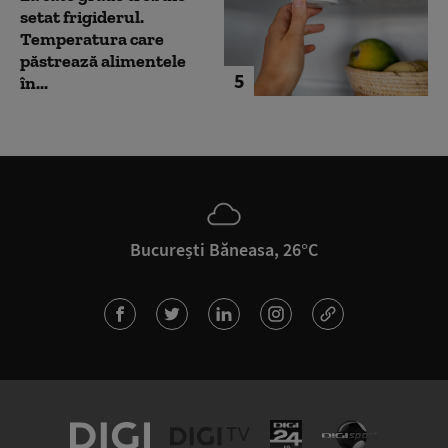
setat frigiderul.
Temperatura care
păstrează alimentele
5
în...
București Băneasa, 26°C