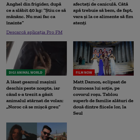
Anghel din frigider, după
afectați de caniculă. Câtă
ce a slăbit 40 kg: “Știu ce să
apă trebuie să bem, de fapt,
mănânc. Nu mai fac ca
vara și la ce alimente să fim
înainte”
atenți
Descarcă aplicația Pro FM
DIGI ANIMAL WORLD
FILM NOW
A lăsat geamul mașinii
Matt Damon, eclipsat de
deschis peste noapte, iar
frumoasa lui soție, pe
când s-a trezit a găsit
covorul roșu. Tablou
animalul atârnat de volan:
superb de familie alături de
„Noroc că se mișcă greu”
două dintre fiicele lor, la
Seul