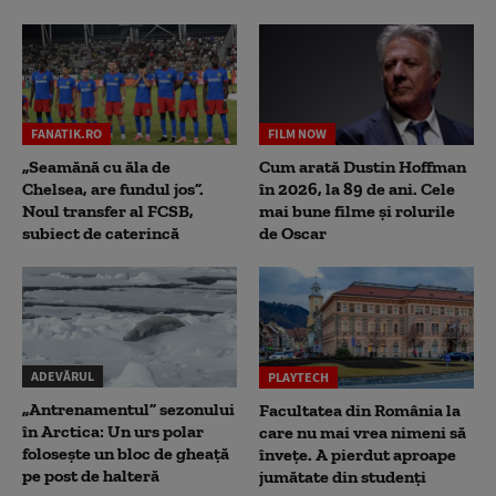
FANATIK.RO
FILM NOW
„Seamănă cu ăla de
Cum arată Dustin Hoffman
Chelsea, are fundul jos”.
în 2026, la 89 de ani. Cele
Noul transfer al FCSB,
mai bune filme și rolurile
subiect de caterincă
de Oscar
ADEVĂRUL
PLAYTECH
„Antrenamentul” sezonului
Facultatea din România la
în Arctica: Un urs polar
care nu mai vrea nimeni să
folosește un bloc de gheață
înveţe. A pierdut aproape
pe post de halteră
jumătate din studenţi