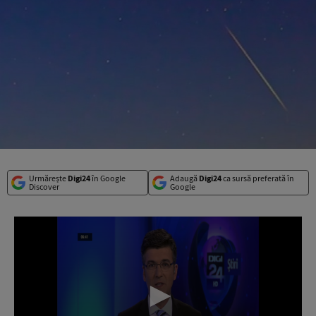
Urmărește
Digi24
în Google
Adaugă
Digi24
ca sursă preferată în
Discover
Google