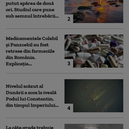
putut apărea de două
ori. Studiul care pune
sub semnul întrebării...
2
Medicamentele Colebil
și Panzcebil au fost
retrase din farmaciile
din România.
3
Explicația...
Nivelul scăzut al
Dunării a scos la iveală
Podul lui Constantin,
din timpul Imperiului...
4
La câte grade trebuie