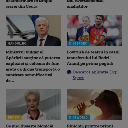
dezinformare în timpul
tot. Avertismentul
crizei din Ceuta
analiștilor
GANDUL.RO
DIGI SPORT
Ministrul bulgar al
Lovitură de teatru în cazul
Apărării susține că puterea
transferului lui Rodri!
exploziei și coloana de fum
Anunț pe prima pagină
arată că drona transporta o
Descarcă aplicația Digi
cantitate semnificativă
Sport
de...
PRO FM
DIGI WORLD
Ce nu-i lipsește Monicăi
Rinichii, printre primii