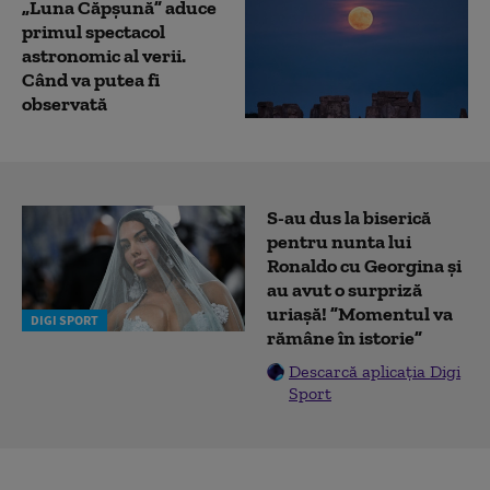
„Luna Căpșună” aduce
primul spectacol
astronomic al verii.
Când va putea fi
observată
S-au dus la biserică
pentru nunta lui
Ronaldo cu Georgina și
au avut o surpriză
uriașă! ”Momentul va
DIGI SPORT
rămâne în istorie”
Descarcă aplicația Digi
Sport