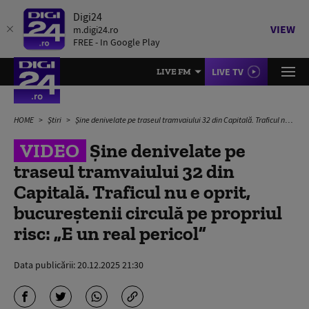
Digi24
VIEW
m.digi24.ro
FREE - In Google Play
LIVE TV
LIVE FM
HOME
Știri
Șine denivelate pe traseul tramvaiului 32 din Capitală. Traficul nu e oprit, bucureștenii circulă pe propriul risc: „E un real pericol”
VIDEO
Șine denivelate pe
traseul tramvaiului 32 din
Capitală. Traficul nu e oprit,
bucureștenii circulă pe propriul
risc: „E un real pericol”
Data publicării:
20.12.2025 21:30