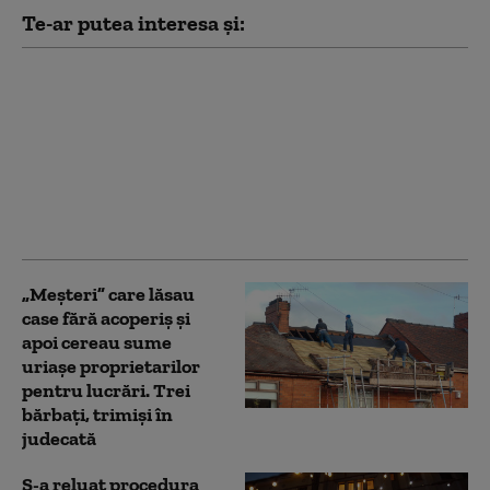
Te-ar putea interesa și:
„Propagandă
stalinistă”. Reacția
dură a MAE după ce
Rusia a atacat România
din cauza achiziției
Portului Giurgiulești
din R. Moldova
„Meșteri” care lăsau
case fără acoperiș și
apoi cereau sume
uriașe proprietarilor
pentru lucrări. Trei
bărbați, trimiși în
judecată
S-a reluat procedura