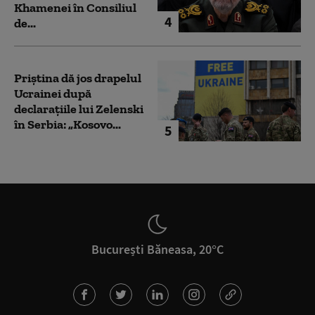
Khamenei în Consiliul
4
de...
Priștina dă jos drapelul
Ucrainei după
declarațiile lui Zelenski
în Serbia: „Kosovo...
5
București Băneasa, 20°C