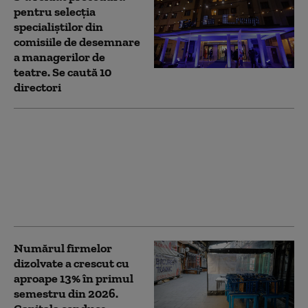
pentru selecţia
specialiştilor din
comisiile de desemnare
a managerilor de
teatre. Se caută 10
directori
Patru mari orașe au
început deja să aplice
măsuri pentru
limitarea consumului
de curent electric. Ce
va face Capitala
Numărul firmelor
dizolvate a crescut cu
aproape 13% în primul
semestru din 2026.