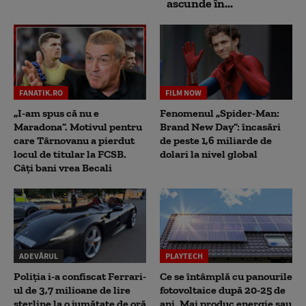
ascunde în...
FANATIK.RO
FILM NOW
„I-am spus că nu e
Fenomenul „Spider-Man:
Maradona”. Motivul pentru
Brand New Day”: încasări
care Târnovanu a pierdut
de peste 1,6 miliarde de
locul de titular la FCSB.
dolari la nivel global
Câți bani vrea Becali
ADEVĂRUL
PLAYTECH
Poliția i-a confiscat Ferrari-
Ce se întâmplă cu panourile
ul de 3,7 milioane de lire
fotovoltaice după 20-25 de
sterline la o jumătate de oră
ani. Mai produc energie sau