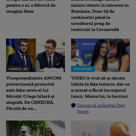
pentru o zi, o fabrică de
minim istoric la intrarea în
imagini false
România. Doar 25 de
centimetri până la
următorul prag de
restricții la Cernavodă
GANDUL.RO
DIGI SPORT
Vicepreședintele ANCOM
VIDEO A vrut să-și sărute
pulverizează proiectul
iubita în fața tuturor, dar ce
anti-fake news al lui
a urmat a făcut înconjurul
Miruță: O lege hilară și
lumii. Mama lui, în lacrimi
stupidă. De CENZURĂ.
Descarcă aplicația Digi
Făcută de un...
Sport