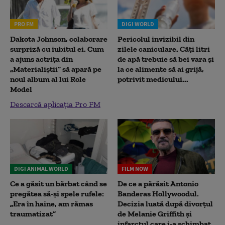
PRO FM
DIGI WORLD
Dakota Johnson, colaborare
Pericolul invizibil din
surpriză cu iubitul ei. Cum
zilele caniculare. Câți litri
a ajuns actrița din
de apă trebuie să bei vara și
„Materialiștii” să apară pe
la ce alimente să ai grijă,
noul album al lui Role
potrivit medicului...
Model
Descarcă aplicația Pro FM
DIGI ANIMAL WORLD
FILM NOW
Ce a găsit un bărbat când se
De ce a părăsit Antonio
pregătea să-și spele rufele:
Banderas Hollywoodul.
„Era în haine, am rămas
Decizia luată după divorțul
traumatizat”
de Melanie Griffith și
infarctul care i-a schimbat