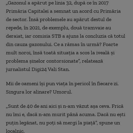
„Gazonul a apărut pe linia 32, după ce în 2017
Primăria Capitalei a semnat un acord cu Primăria
de sector. Însă problemele au apărut destul de
repede, în 2021, de exemplu, două tramvaie au
deraiat, iar comisia STB a ajuns la concluzia că totul
din cauza gazonului. Ce a rămas în urmă? Foarte
mult noroi, însă toată situația a scos la iveală și
problema șinelor contorsionate”, relatează
jurnalistul Digi24 Vali Stan.
Mii de oameni își pun viața în pericol în fiecare zi.
Singura lor alinare? Umorul.
„Sunt de 40 de ani aici și n-am văzut așa ceva. Frică
nu îmi e, dacă n-am murit până acuma. Dacă nu ești
puțin legănat, nu poți să mergi la piață”, spune un
localnic.