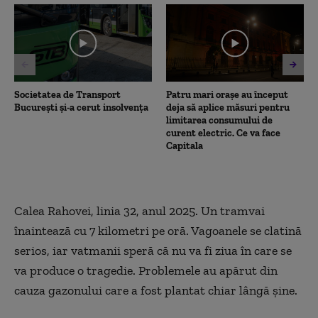
2
minutes,
27
seconds
Societatea de Transport
Patru mari orașe au început
București și-a cerut insolvența
deja să aplice măsuri pentru
limitarea consumului de
curent electric. Ce va face
Capitala
Calea Rahovei, linia 32, anul 2025. Un tramvai
înaintează cu 7 kilometri pe oră. Vagoanele se clatină
serios, iar vatmanii speră că nu va fi ziua în care se
va produce o tragedie. Problemele au apărut din
cauza gazonului care a fost plantat chiar lângă șine.