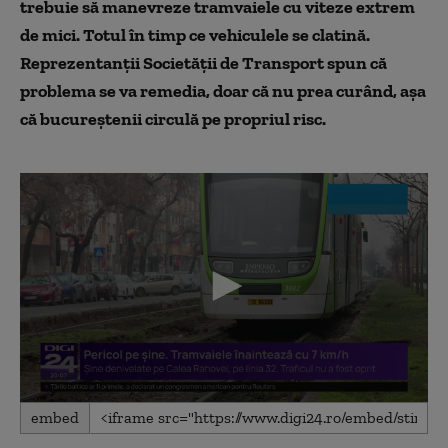
trebuie să manevreze tramvaiele cu viteze extrem
de mici. Totul în timp ce vehiculele se clatină.
Reprezentanții Societății de Transport spun că
problema se va remedia, doar că nu prea curând, așa
că bucureștenii circulă pe propriul risc.
0
embed
seconds
of