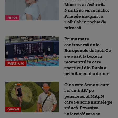
Moore s-a căsătorit.
Nuntă de vis în Idaho.
Primele imagini cu
PE ROZ
Tallulah în rochia de
mireasă
Prima mare
controversă de la
Europenele de înot. Ce
s-a auzit la boxe în
momentul în care
FANATIK.RO
sportivul din Rusia a
primit medalia de aur
Cine este Anna și cum
l-a 'smintit' pe
pensionarul MApN
care i-a scris numele pe
stâncă. Povestea
CANCAN
'interzisă' care se