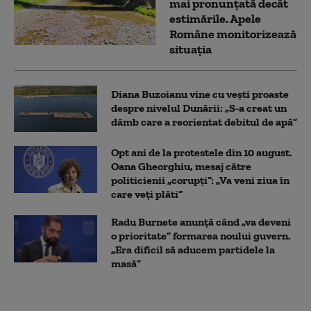
mai pronunțată decât
estimările. Apele
Române monitorizează
situația
Diana Buzoianu vine cu vești proaste
despre nivelul Dunării: „S-a creat un
dâmb care a reorientat debitul de apă”
Opt ani de la protestele din 10 august.
Oana Gheorghiu, mesaj către
politicienii „corupți”: „Va veni ziua în
care veţi plăti”
Radu Burnete anunță când „va deveni
o prioritate” formarea noului guvern.
„Era dificil să aducem partidele la
masă”