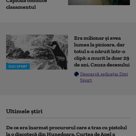
Capitala conduce
clasamentul
Era milionar și avea
lumea la picioare, dar
totul s-a năruit într-o
clipă: a murit la doar 29
de ani. Cauza decesului
DIGI SPORT
Descarcă aplicația Digi
Sport
Ultimele știri
De ce era înarmat procurorul care a tras cu pistolul
la o discotecă din Hunedoara. Curtea de Apel a