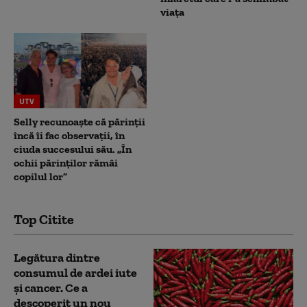
viața
UTV
Selly recunoaște că părinții
încă îi fac observații, în
ciuda succesului său. „În
ochii părinților rămâi
copilul lor”
Top Citite
Legătura dintre
consumul de ardei iute
și cancer. Ce a
descoperit un nou