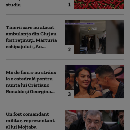
1
studiu
Tinerii care au atacat
ambulanța din Cluj au
fost reținuți. Mărturia
echipajului: „Au...
2
Mii de fani s-au strâns
la o catedrală pentru
nunta lui Cristiano
Ronaldo şi Georgina...
3
Un fost comandant
militar, reprezentant
al lui Mojtaba