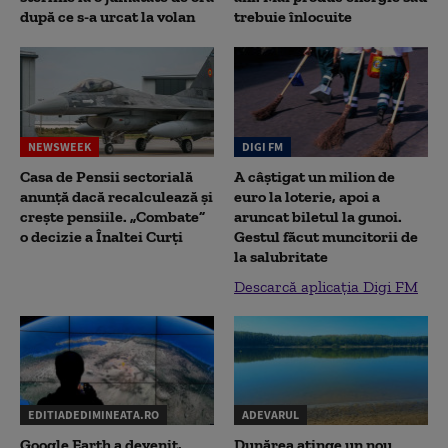
după ce s-a urcat la volan
trebuie înlocuite
NEWSWEEK
DIGI FM
Casa de Pensii sectorială
A câștigat un milion de
anunță dacă recalculează și
euro la loterie, apoi a
crește pensiile. „Combate”
aruncat biletul la gunoi.
o decizie a Înaltei Curți
Gestul făcut muncitorii de
la salubritate
Descarcă aplicația Digi FM
EDITIADEDIMINEATA.RO
ADEVARUL
Google Earth a devenit,
Dunărea atinge un nou