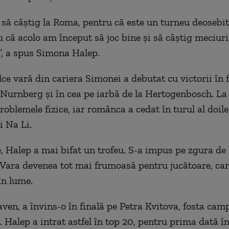
 să câștig la Roma, pentru că este un turneu deosebi
 că acolo am început să joc bine și să câștig meciuri
, a spus Simona Halep.
ce vară din cariera Simonei a debutat cu victorii în f
 Nurnberg și în cea pe iarbă de la Hertogenbosch. 
oblemele fizice, iar românca a cedat în turul al doile
i Na Li.
e, Halep a mai bifat un trofeu. S-a impus pe zgura de 
Vara devenea tot mai frumoasă pentru jucătoare, ca
în lume.
en, a învins-o în finală pe Petra Kvitova, fosta cam
Halep a intrat astfel în top 20, pentru prima dată în