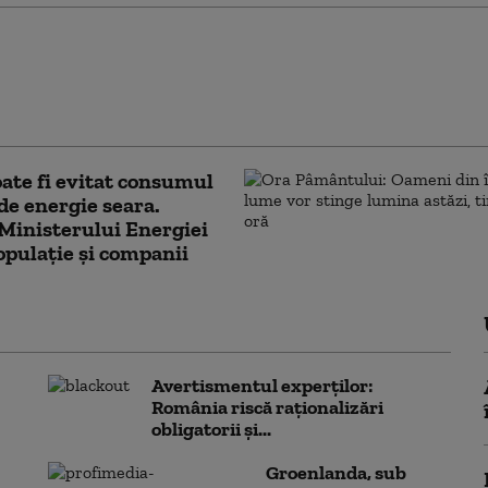
ul a adoptat mecanismul
re Transelectrica poate
consumul marilor companii.
ndiții se poate aplica
te fi evitat consumul
 de energie seara.
Ministerului Energiei
opulație și companii
Avertismentul experților:
România riscă raționalizări
obligatorii și...
Groenlanda, sub