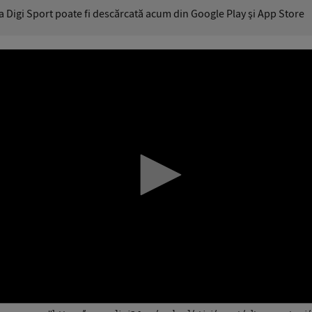
ia Digi Sport poate fi descărcată acum din Google Play şi App Store