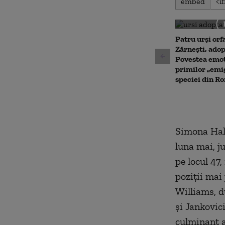
embed
seconds
of
0
seconds
Volu
90%
Patru urși orf
Zărnești, adop
Povestea emoț
primilor „emig
speciei din R
Simona Hale
luna mai, j
pe locul 47,
poziții mai
Williams, d
și Jankovic
culminant a