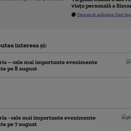
viața personală a Simo
Descarcă aplicația Digi Sp
utea interesa și:
ria – cele mai importante evenimente
te pe 8 august
ng au primit Constanța, București,
 Brașov și Buzău de la Fitch. Ce
că și ce legătură are cu ratingul de țară
ria - cele mai importante evenimente
te pe 7 august