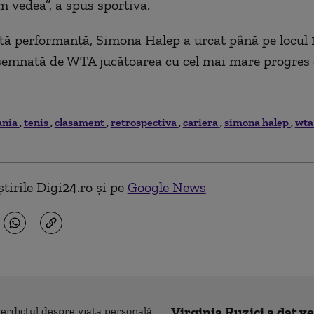
m vedea”, a spus sportiva.
ă performanță, Simona Halep a urcat până pe locul 
esemnată de WTA jucătoarea cu cel mai mare progres
ania
tenis
clasament
retrospectiva
cariera
simona halep
wt
tirile Digi24.ro și pe
Google News
Virginia Ruzici a dat v