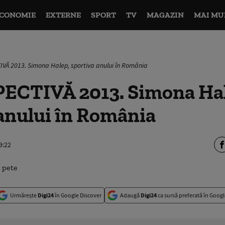
CONOMIE
EXTERNE
SPORT
TV
MAGAZIN
MAI MU
Ă 2013. Simona Halep, sportiva anului în România
CTIVĂ 2013. Simona Hal
anului în România
9:22
Urmărește
Digi24
în Google Discover
Adaugă
Digi24
ca sursă preferată în Googl