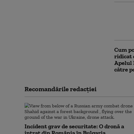
Guvern
prin ca
limita 
În ce co
Cum poa
ridicat
Apelul 
către p
Recomandările redacţiei
Incident grav de securitate: O dronă a
intrat din România în Bulgaria...