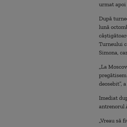
urmat apoi 
După turnee
lună octomb
câștigătoare
Turneului c
Simona, care
„La Moscova
pregătisem 
deosebit”, 
Imediat dup
antrenorul
„Vreau să fi