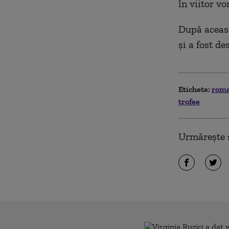
în viitor vo
După aceast
și a fost d
Etichete:
rom
trofee
Urmărește ș