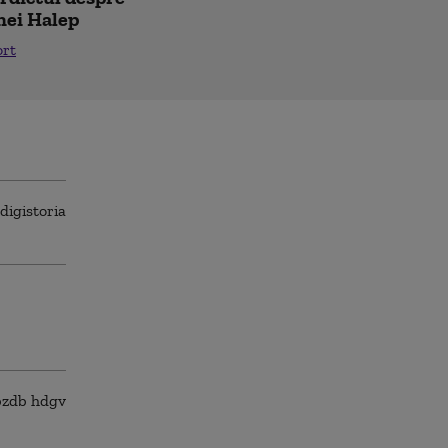
nei Halep
ort