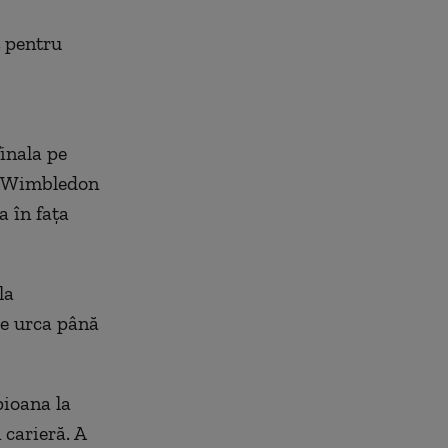
t pentru
inala pe
La Wimbledon
a în fața
la
re urca până
pioana la
 carieră. A