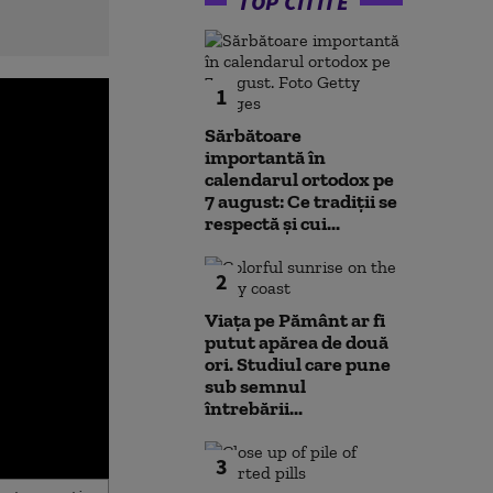
TOP CITITE
1
Sărbătoare
importantă în
calendarul ortodox pe
7 august: Ce tradiții se
respectă și cui...
2
Viața pe Pământ ar fi
putut apărea de două
ori. Studiul care pune
sub semnul
întrebării...
3