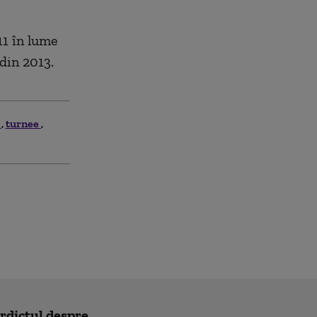
11 în lume
 din 2013.
a
turnee
erdictul despre