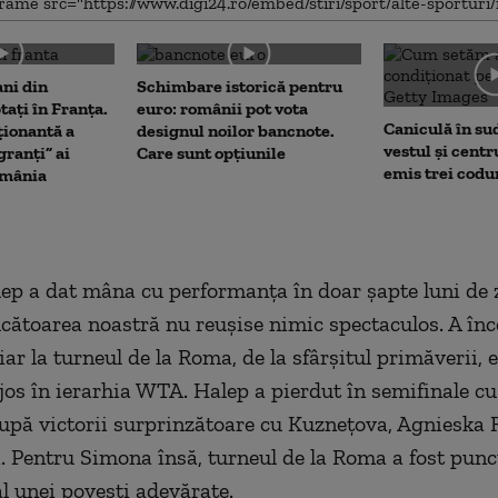
me
ani din
Schimbare istorică pentru
tați în Franța.
euro: românii pot vota
Caniculă în sud 
ionantă a
designul noilor bancnote.
vestul și centr
ranți” ai
Care sunt opțiunile
emis trei codu
omânia
p a dat mâna cu performanța în doar șapte luni de z
ucătoarea noastră nu reușise nimic spectaculos. A în
 iar la turneul de la Roma, de la sfârșitul primăverii, 
 jos în ierarhia WTA. Halep a pierdut în semifinale c
upă victorii surprinzătoare cu Kuznețova, Agniesk
i. Pentru Simona însă, turneul de la Roma a fost punc
l unei povești adevărate.