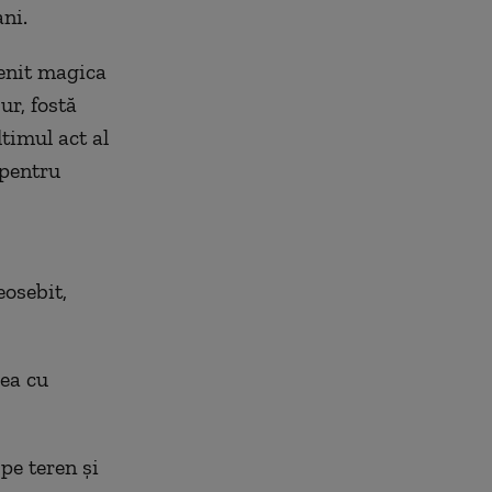
ni.
venit magica
ur, fostă
ltimul act al
 pentru
eosebit,
rea cu
pe teren și