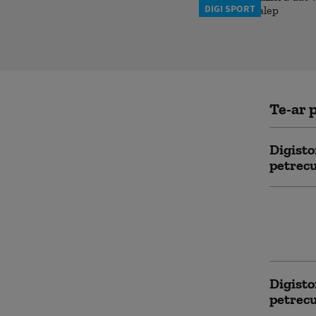
DIGI SPORT
Te-ar p
Digisto
petrecu
Ce rati
Oradea,
semnifi
Digisto
petrecu