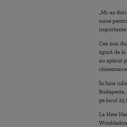
„
Mi-aș dori
mine pentru
importante”
Cea mai dul
zgură de la
au apărut pr
chinezoaice
În luna iuli
Budapesta. 
pe locul 23 
La New Heav
Wimbledon. 