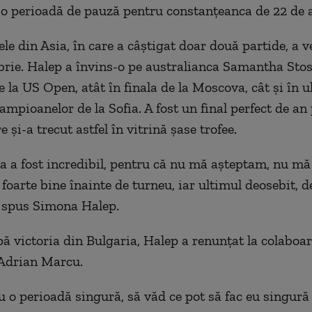
o perioadă de pauză pentru constanțeanca de 22 de a
le din Asia, în care a câștigat doar două partide, a 
rie. Halep a învins-o pe australianca Samantha Stos
 la US Open, atât în finala de la Moscova, cât și în u
ampioanelor de la Sofia. A fost un final perfect de an
 și-a trecut astfel în vitrină șase trofee.
 a fost incredibil, pentru că nu mă așteptam, nu mă
foarte bine înainte de turneu, iar ultimul deosebit, d
a spus Simona Halep.
ă victoria din Bulgaria, Halep a renunțat la colaboa
 Adrian Marcu.
u o perioadă singură, să văd ce pot să fac eu singură 