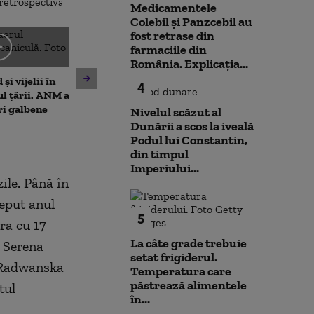
Medicamentele
Colebil și Panzcebil au
fost retrase din
farmaciile din
România. Explicația...
Moody's menține ratingul de
și vijelii în
De ce nu ajută 
țară al României, cu
4
ul țării. ANM a
la diminuarea s
perspectivă negativă.
ri galbene
Climatolog: Sun
Alexandru Nazare: E un
Nivelul scăzut al
neuniform și n
răgaz, nu motiv de relaxare
Dunării a scos la iveală
este nevoie ma
Podul lui Constantin,
din timpul
Imperiului...
ile. Până în
ceput anul
5
era cu 17
La câte grade trebuie
u Serena
setat frigiderul.
a Radwanska
Temperatura care
păstrează alimentele
tul
în...