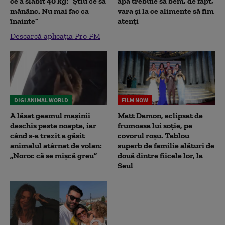
ce a slăbit 40 kg: “Știu ce să
apă trebuie să bem, de fapt,
mănânc. Nu mai fac ca
vara și la ce alimente să fim
înainte”
atenți
Descarcă aplicația Pro FM
DIGI ANIMAL WORLD
FILM NOW
A lăsat geamul mașinii
Matt Damon, eclipsat de
deschis peste noapte, iar
frumoasa lui soție, pe
când s-a trezit a găsit
covorul roșu. Tablou
animalul atârnat de volan:
superb de familie alături de
„Noroc că se mișcă greu”
două dintre fiicele lor, la
Seul