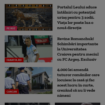
Portalul Leului aduce
întâlniri cu potențial
uriaș pentru 3 zodii.
Viața lor poate lua o
nouă direcție
PE ROZ
Revine Romanchuk!
Schimbări importante
la Universitatea
Craiova pentru meciul
cu FC Argeş. Exclusiv
FANATIK.RO
4.000 lei amendă
tuturor românilor care
locuiesc la casă și fac
acest lucru în curte,
crezând că nu îi vede
CANCAN
nimeni