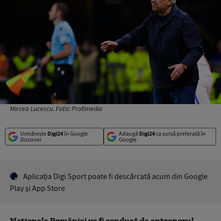
Mircea Lucescu. Foto: Profimedia
Urmărește
Digi24
în Google
Adaugă
Digi24
ca sursă preferată în
Discover
Google
Aplicaţia Digi Sport poate fi descărcată acum din Google
Play şi App Store
Naţionala României va fi condusă de antrenorul