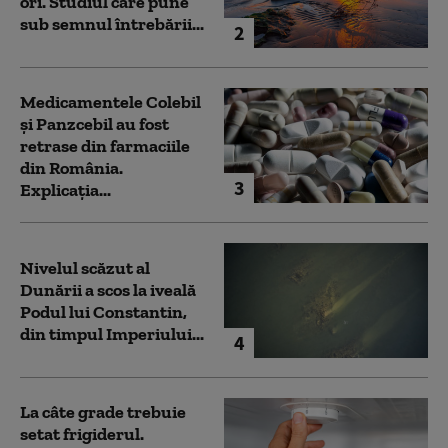
ori. Studiul care pune
sub semnul întrebării...
2
Medicamentele Colebil
și Panzcebil au fost
retrase din farmaciile
din România.
3
Explicația...
Nivelul scăzut al
Dunării a scos la iveală
Podul lui Constantin,
din timpul Imperiului...
4
La câte grade trebuie
setat frigiderul.