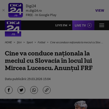
Digi24
VIEW
m.digi24.ro
FREE - In Google Play
LIVE TV
LIVE FM
HOME
Știri
Sport
Fotbal
Cine va conduce naționala la meciul cu Slovacia în locul lui Mircea Lucescu. Anunțul FRF
Cine va conduce naționala la
meciul cu Slovacia în locul lui
Mircea Lucescu. Anunțul FRF
Data publicării:
29.03.2026 15:04