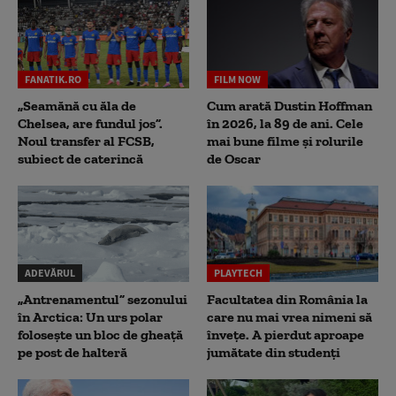
FANATIK.RO
FILM NOW
„Seamănă cu ăla de
Cum arată Dustin Hoffman
Chelsea, are fundul jos”.
în 2026, la 89 de ani. Cele
Noul transfer al FCSB,
mai bune filme și rolurile
subiect de caterincă
de Oscar
ADEVĂRUL
PLAYTECH
„Antrenamentul” sezonului
Facultatea din România la
în Arctica: Un urs polar
care nu mai vrea nimeni să
folosește un bloc de gheață
înveţe. A pierdut aproape
pe post de halteră
jumătate din studenţi