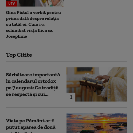
UTV
Gina Pistol a vorbit pentru
prima dată despre relația
cu tatăl ei. Cum i-a
schimbat viața fiica sa,
Josephine
Top Citite
Sărbătoare importantă
în calendarul ortodox
pe 7 august: Ce tradiții
se respectă și cui...
1
Viața pe Pământ ar fi
putut apărea de două