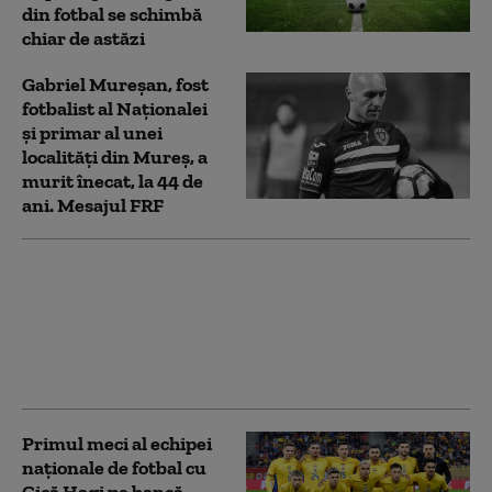
din fotbal se schimbă
chiar de astăzi
Gabriel Mureșan, fost
fotbalist al Naționalei
și primar al unei
localități din Mureș, a
murit înecat, la 44 de
ani. Mesajul FRF
CM 2026. Dănuţ Lupu:
„La Mondialul din '90
am plecat din
cantonament, m-a
întors Lucescu”
Primul meci al echipei
naționale de fotbal cu
Gică Hagi pe bancă.