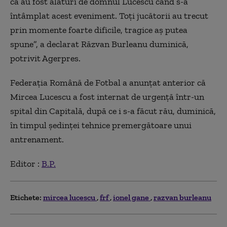
că au fost alături de domnul Lucescu când s-a
întâmplat acest eveniment. Toţi jucătorii au trecut
prin momente foarte dificile, tragice aş putea
spune”, a declarat Răzvan Burleanu duminică,
potrivit Agerpres.
Federaţia Română de Fotbal a anunţat anterior că
Mircea Lucescu a fost internat de urgenţă într-un
spital din Capitală, după ce i s-a făcut rău, duminică,
în timpul şedinţei tehnice premergătoare unui
antrenament.
Editor :
B.P.
Etichete:
mircea lucescu
frf
ionel gane
razvan burleanu