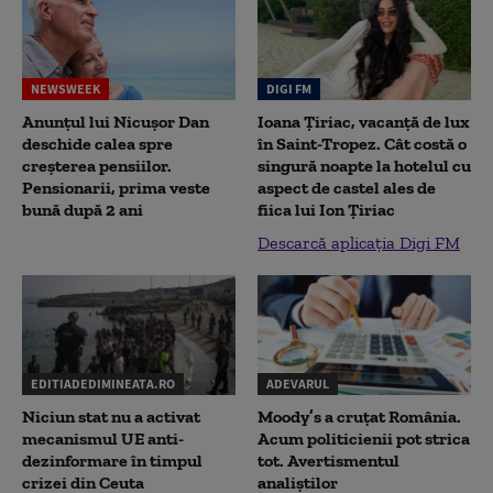
NEWSWEEK
DIGI FM
Anunțul lui Nicușor Dan
Ioana Țiriac, vacanță de lux
deschide calea spre
în Saint-Tropez. Cât costă o
creșterea pensiilor.
singură noapte la hotelul cu
Pensionarii, prima veste
aspect de castel ales de
bună după 2 ani
fiica lui Ion Țiriac
Descarcă aplicația Digi FM
EDITIADEDIMINEATA.RO
ADEVARUL
Niciun stat nu a activat
Moody’s a cruțat România.
mecanismul UE anti-
Acum politicienii pot strica
dezinformare în timpul
tot. Avertismentul
crizei din Ceuta
analiștilor