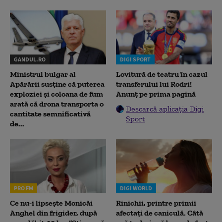
GANDUL.RO
DIGI SPORT
Ministrul bulgar al
Lovitură de teatru în cazul
Apărării susține că puterea
transferului lui Rodri!
exploziei și coloana de fum
Anunț pe prima pagină
arată că drona transporta o
Descarcă aplicația Digi
cantitate semnificativă
Sport
de...
PRO FM
DIGI WORLD
Ce nu-i lipsește Monicăi
Rinichii, printre primii
Anghel din frigider, după
afectați de caniculă. Câtă