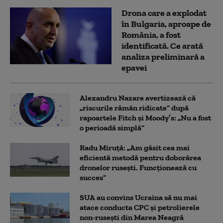
Drona care a explodat
în Bulgaria, aproape de
România, a fost
identificată. Ce arată
analiza preliminară a
epavei
Alexandru Nazare avertizează că
„riscurile rămân ridicate” după
rapoartele Fitch și Moody’s: „Nu a fost
o perioadă simplă”
Radu Miruță: „Am găsit cea mai
eficientă metodă pentru doborârea
dronelor rusești. Funcționează cu
succes”
SUA au convins Ucraina să nu mai
atace conducta CPC şi petrolierele
non-ruseşti din Marea Neagră