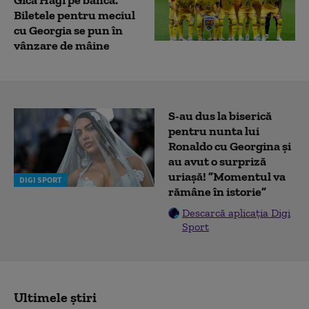
Biletele pentru meciul
cu Georgia se pun în
vânzare de mâine
S-au dus la biserică
pentru nunta lui
Ronaldo cu Georgina și
au avut o surpriză
uriașă! ”Momentul va
DIGI SPORT
rămâne în istorie”
Descarcă aplicația Digi
Sport
Ultimele știri