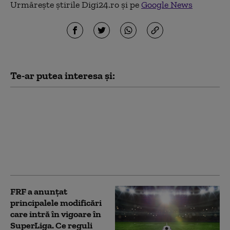
Urmărește știrile Digi24.ro și pe
Google News
Te-ar putea interesa și:
De ce parte se
poziționează Răzvan
Burleanu, președintele
FRF, în scandalul
„vânzării” Cupei
Mondiale
FRF a anunțat
principalele modificări
care intră în vigoare în
SuperLiga. Ce reguli