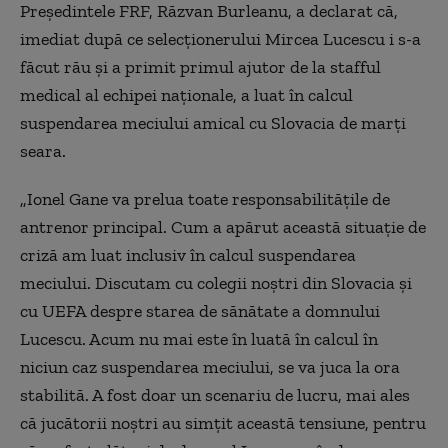
Președintele FRF, Răzvan Burleanu, a declarat că,
imediat după ce selecţionerului Mircea Lucescu i s-a
făcut rău şi a primit primul ajutor de la stafful
medical al echipei naţionale, a luat în calcul
suspendarea meciului amical cu Slovacia de marţi
seara.
„Ionel Gane va prelua toate responsabilităţile de
antrenor principal. Cum a apărut această situaţie de
criză am luat inclusiv în calcul suspendarea
meciului. Discutam cu colegii noştri din Slovacia şi
cu UEFA despre starea de sănătate a domnului
Lucescu. Acum nu mai este în luată în calcul în
niciun caz suspendarea meciului, se va juca la ora
stabilită. A fost doar un scenariu de lucru, mai ales
că jucătorii noştri au simţit această tensiune, pentru