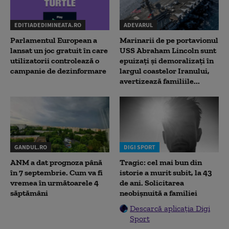
EDITIADEDIMINEATA.RO
ADEVARUL
Parlamentul European a
Marinarii de pe portavionul
lansat un joc gratuit în care
USS Abraham Lincoln sunt
utilizatorii controlează o
epuizați și demoralizați în
campanie de dezinformare
largul coastelor Iranului,
avertizează familiile...
GANDUL.RO
DIGI SPORT
ANM a dat prognoza până
Tragic: cel mai bun din
în 7 septembrie. Cum va fi
istorie a murit subit, la 43
vremea în următoarele 4
de ani. Solicitarea
săptămâni
neobișnuită a familiei
Descarcă aplicația Digi
Sport