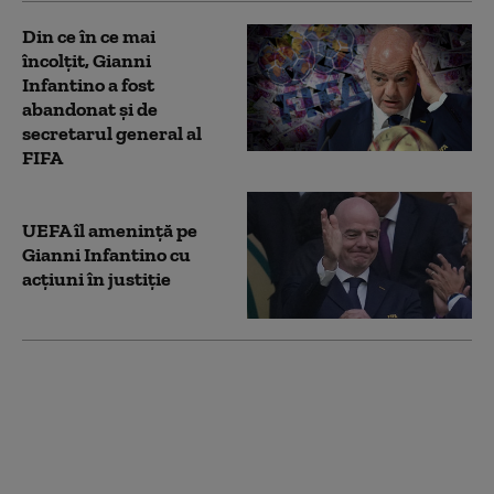
Din ce în ce mai
încolțit, Gianni
Infantino a fost
abandonat și de
secretarul general al
FIFA
UEFA îl amenință pe
Gianni Infantino cu
acțiuni în justiție
FIFA a renunțat la
planul de vânzare a
Cupei Mondiale în
valoare de 20 de
miliarde de dolari,