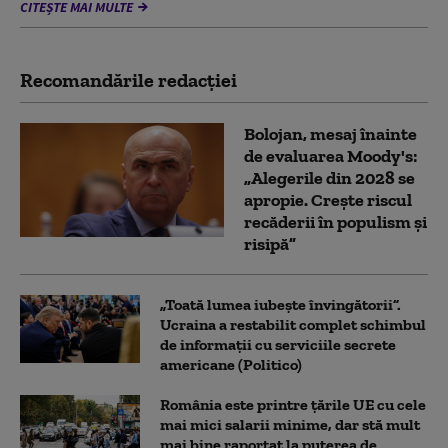
CITEȘTE MAI MULTE
Recomandările redacţiei
Bolojan, mesaj înainte
de evaluarea Moody's:
„Alegerile din 2028 se
apropie. Crește riscul
recăderii în populism și
risipă”
„Toată lumea iubește învingătorii”.
Ucraina a restabilit complet schimbul
de informații cu serviciile secrete
americane (Politico)
România este printre țările UE cu cele
mai mici salarii minime, dar stă mult
mai bine raportat la puterea de