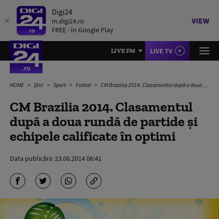
Digi24
VIEW
m.digi24.ro
FREE - In Google Play
LIVE TV
LIVE FM
HOME
Știri
Sport
Fotbal
CM Brazilia 2014. Clasamentul după a doua rundă de partide și echipele calificate în optimi
CM Brazilia 2014. Clasamentul
după a doua rundă de partide și
echipele calificate în optimi
Data publicării:
23.06.2014 06:41