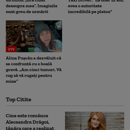
deasupra mea”. Imaginile
avea o autoritate
sunt greu de urmărit
incredibilă pe platou"
UTV
Alina Pușcău a dezvăluit că
se confruntă cu o boală
gravă. „Am cinci tumori. Vă
rog să vă rugați pentru
mine”
Top Citite
Cine este românca
Alecsandra Drăgoi,
tânăra care a realizat