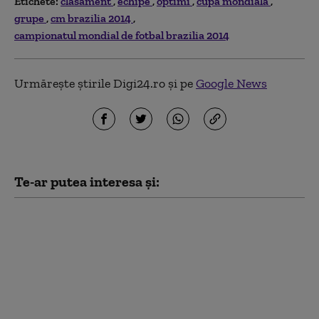
Etichete:
clasament
echipe
optimi
cupa mondiala
grupe
cm brazilia 2014
campionatul mondial de fotbal brazilia 2014
Urmărește știrile Digi24.ro și pe
Google News
Te-ar putea interesa și:
Criză la FIFA: UEFA
declară că îşi menţine
boicotul privind Cupele
Mondiale, chiar dacă
proiectul de vânzare a
fost retras