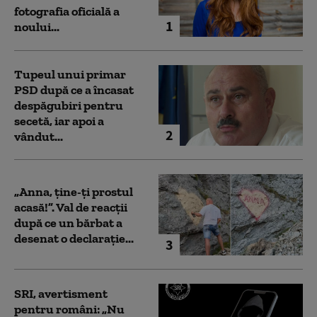
fotografia oficială a
1
noului...
Tupeul unui primar
PSD după ce a încasat
despăgubiri pentru
secetă, iar apoi a
2
vândut...
„Anna, ţine-ţi prostul
acasă!”. Val de reacții
după ce un bărbat a
desenat o declarație...
3
SRI, avertisment
pentru români: „Nu