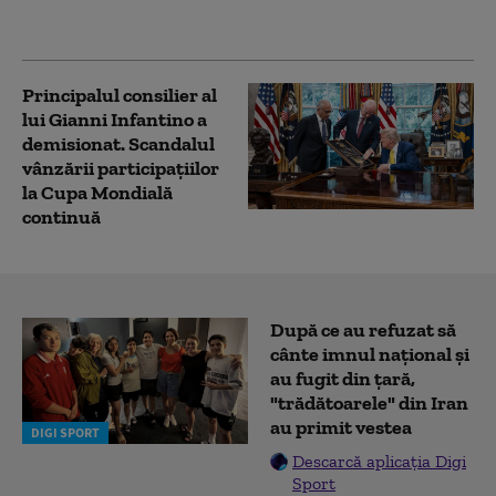
relatează New York
Post
Principalul consilier al
lui Gianni Infantino a
demisionat. Scandalul
vânzării participațiilor
la Cupa Mondială
continuă
După ce au refuzat să
cânte imnul naţional şi
au fugit din ţară,
"trădătoarele" din Iran
au primit vestea
DIGI SPORT
Descarcă aplicația Digi
Sport