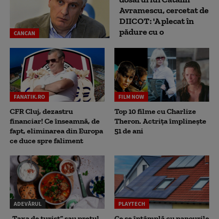
Avramescu, cercetat de
DIICOT: 'A plecat în
pădure cu o
CANCAN
FANATIK.RO
FILM NOW
CFR Cluj, dezastru
Top 10 filme cu Charlize
financiar! Ce înseamnă, de
Theron. Actrița împlinește
fapt, eliminarea din Europa
51 de ani
ce duce spre faliment
ADEVĂRUL
PLAYTECH
„Taxa de turist” sau prețul
Ce se întâmplă cu panourile