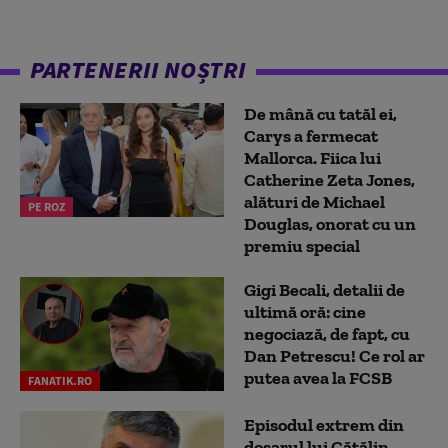
PARTENERII NOȘTRI
De mână cu tatăl ei,
Carys a fermecat
Mallorca. Fiica lui
Catherine Zeta Jones,
alături de Michael
PE ROZ
Douglas, onorat cu un
premiu special
Gigi Becali, detalii de
ultimă oră: cine
negociază, de fapt, cu
Dan Petrescu! Ce rol ar
putea avea la FCSB
FANATIK.RO
Episodul extrem din
dosarul lui Cătălin