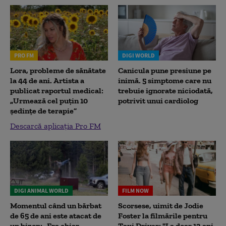
PRO FM
DIGI WORLD
Lora, probleme de sănătate
Canicula pune presiune pe
la 44 de ani. Artista a
inimă. 5 simptome care nu
publicat raportul medical:
trebuie ignorate niciodată,
„Urmează cel puțin 10
potrivit unui cardiolog
ședințe de terapie”
Descarcă aplicația Pro FM
DIGI ANIMAL WORLD
FILM NOW
Momentul când un bărbat
Scorsese, uimit de Jodie
de 65 de ani este atacat de
Foster la filmările pentru
un bizon: „Era chiar
Taxi Driver: "La doar 12 ani,