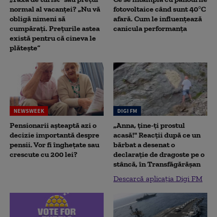
normal al vacanței? „Nu vă
fotovoltaice când sunt 40°C
obligă nimeni să
afară. Cum le influențează
cumpărați. Prețurile astea
canicula performanța
există pentru că cineva le
plătește”
NEWSWEEK
DIGI FM
Pensionarii așteaptă azi o
„Anna, ţine-ţi prostul
decizie importantă despre
acasă!" Reacţii după ce un
pensii. Vor fi înghețate sau
bărbat a desenat o
crescute cu 200 lei?
declaraţie de dragoste pe o
stâncă, în Transfăgărăşan
Descarcă aplicația Digi FM