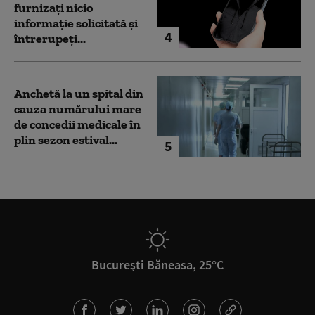
furnizați nicio
informație solicitată și
4
întrerupeți...
Anchetă la un spital din
cauza numărului mare
de concedii medicale în
plin sezon estival...
5
București Băneasa, 25°C