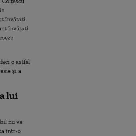
i Colțescu
de
t învățați
unt învățați
eseze
faci o astfel
esie și a
a lui
bil nu va
a într-o