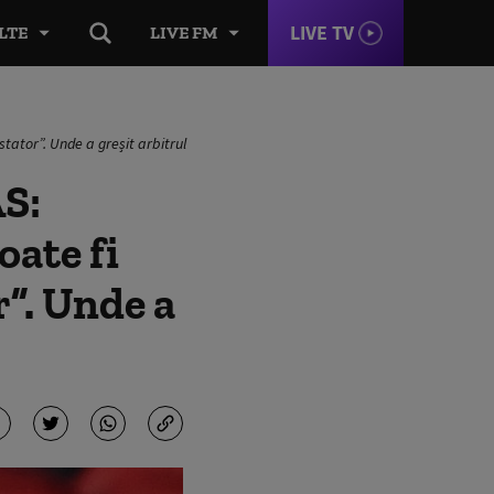
LIVE TV
LTE
LIVE FM
tator”. Unde a greșit arbitrul
S:
oate fi
r”. Unde a