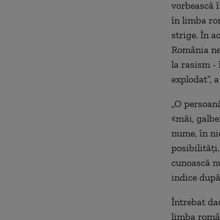
vorbească î
în limba ro
strige. În 
România ne
la rasism -
explodat”, a
„O persoană
«măi, galbe
nume, în ni
posibilități
cunoască num
indice după
Întrebat da
limba român