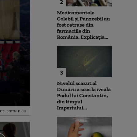
2
Medicamentele
Colebil și Panzcebil au
fost retrase din
farmaciile din
România. Explicația...
3
Nivelul scăzut al
Dunării a scos la iveală
Podul lui Constantin,
din timpul
Imperiului...