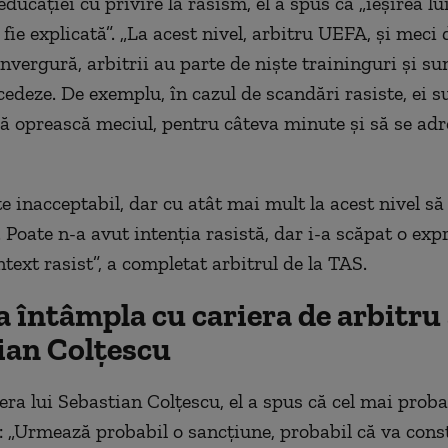
educației cu privire la rasism, el a spus că „ieșirea lu
fie explicată”. „La acest nivel, arbitru UEFA, și meci 
vergură, arbitrii au parte de niște traininguri și sun
edeze. De exemplu, în cazul de scandări rasiste, ei s
să oprească meciul, pentru câteva minute și să se adr
e inacceptabil, dar cu atât mai mult la acest nivel să 
Poate n-a avut intenția rasistă, dar i-a scăpat o expr
text rasist”, a completat arbitrul de la TAS.
a întâmpla cu cariera de arbitru 
ian Colțescu
era lui Sebastian Colțescu, el a spus că cel mai proba
: „Urmează probabil o sancțiune, probabil că va const