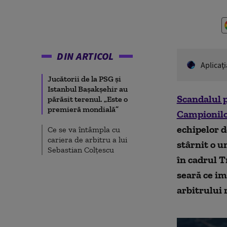
DIN ARTICOL
Aplicaţ
Jucătorii de la PSG și
Istanbul Bașakșehir au
Scandalul p
părăsit terenul. „Este o
premieră mondială”
Campionil
echipelor d
Ce se va întâmpla cu
cariera de arbitru a lui
stârnit o u
Sebastian Colțescu
în cadrul T
seară ce im
arbitrului