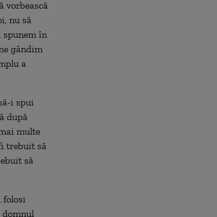
să vorbească
i, nu să
oi spunem în
 ne gândim
implu a
să-i spui
tă după
 mai multe
i trebuit să
rebuit să
 folosi
de domnul