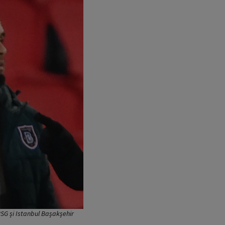
PSG și Istanbul Bașakșehir