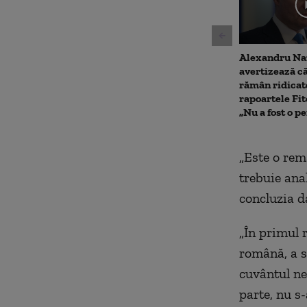
second
Volum
90%
Alexandru Na
avertizează că
rămân ridicat
rapoartele Fit
„Nu a fost o p
„Este o rem
trebuie ana
concluzia d
„În primul 
română, a s
cuvântul neg
parte, nu s