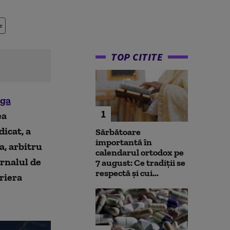
e
TOP CITITE
iga
1
ea
dicat, a
Sărbătoare
importantă în
a, arbitru
calendarul ortodox pe
urnalul de
7 august: Ce tradiții se
respectă și cui...
riera