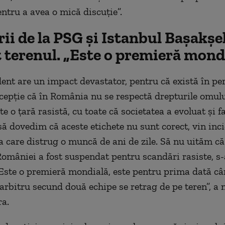
ntru a avea o mică discuție”.
ii de la PSG și Istanbul Bașakșe
 terenul. „Este o premieră mond
dent are un impact devastator, pentru că există în p
cepție că în România nu se respectă drepturile omulu
e o țară rasistă, cu toate că societatea a evoluat și 
 să dovedim că aceste etichete nu sunt corect, vin inc
a care distrug o muncă de ani de zile. Să nu uităm că
României a fost suspendat pentru scandări rasiste, s-
 Este o premieră mondială, este pentru prima dată câ
arbitru secund două echipe se retrag de pe teren”, a
ra.