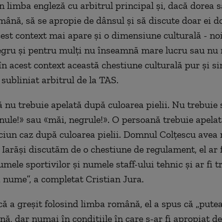
n limba engleză cu arbitrul principal și, dacă dorea 
mână, să se apropie de dânsul și să discute doar ei do
acest context mai apare și o dimensiune culturală - n
gru și pentru mulți nu înseamnă mare lucru sau nu
 în acest context această chestiune culturală pur și s
 subliniat arbitrul de la TAS.
 nu trebuie apelată după culoarea pielii. Nu trebuie 
nule!» sau «măi, negrule!». O persoană trebuie apela
ciun caz după culoarea pielii. Domnul Colțescu avea
. Iarăși discutăm de o chestiune de regulament, el ar f
ele sportivilor și numele staff-ului tehnic și ar fi t
 nume”, a completat Cristian Jura.
că a greșit folosind limba română, el a spus că „putea
ă, dar numai în condițiile în care s-ar fi apropiat 