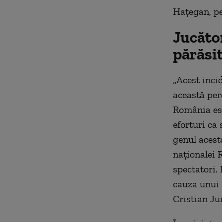
Hațegan, pe
Jucător
părăsit
„Acest inci
această per
România est
eforturi ca
genul acest
naționalei 
spectatori.
cauza unui 
Cristian Ju