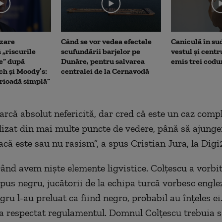
e
zare
Când se vor vedea efectele
Caniculă în sud 
 „riscurile
scufundării barjelor pe
vestul și centr
e” după
Dunăre, pentru salvarea
emis trei codu
ch și Moody’s:
centralei de la Cernavodă
erioadă simplă”
arcă absolut nefericită, dar cred că este un caz compl
lizat din mai multe puncte de vedere, până să ajunge
acă este sau nu rasism”, a spus Cristian Jura, la Digi
rând avem niște elemente ligvistice. Colțescu a vorbi
pus negru, jucătorii de la echipa turcă vorbesc engle
ru l-au preluat ca fiind negro, probabil au înțeles ei.
-a respectat regulamentul. Domnul Colțescu trebuia s