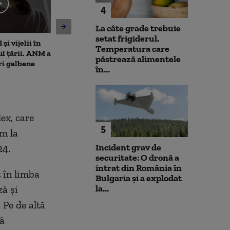
4
La câte grade trebuie
setat frigiderul.
și vijelii în
Moody's menține ratingul de
De ce nu ajută 
Temperatura care
ul țării. ANM a
țară al României, cu
la diminuarea s
păstrează alimentele
ri galbene
perspectivă negativă.
Climatolog: Sun
în...
Alexandru Nazare: E un
neuniform și n
răgaz, nu motiv de relaxare
este nevoie ma
ex, care
5
m la
Incident grav de
24.
securitate: O dronă a
intrat din România în
t în limba
Bulgaria şi a explodat
la...
ză și
 Pe de altă
ă