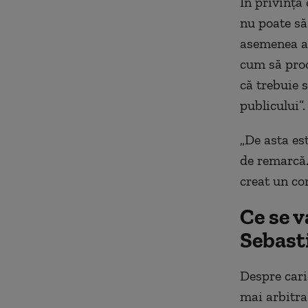
În privința 
nu poate să 
asemenea an
cum să proc
că trebuie 
publicului”.
„De asta est
de remarcă. 
creat un con
Ce se v
Sebast
Despre cari
mai arbitra