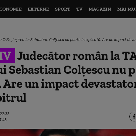
CONOMIE
EXTERNE
SPORT
TV
MAGAZIN
MAI MU
 TAS: „Ieșirea lui Sebastian Colțescu nu poate fi explicată. Are un impact devas
IV
Judecător român la TA
lui Sebastian Colțescu nu p
. Are un impact devastato
bitrul
 22:33
7:45