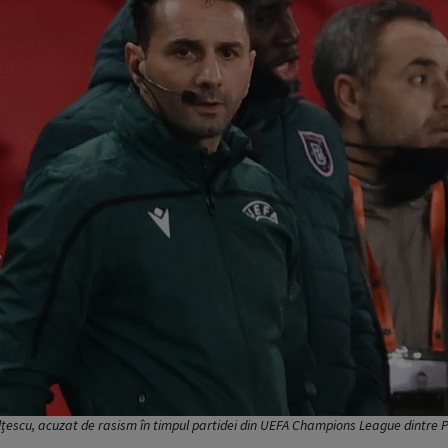
țescu, acuzat de rasism în timpul partidei din UEFA Champions League dintre 