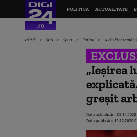
POLITICĂ
ACTUALITATE
E
HOME
Știri
Sport
Fotbal
Judecător român la
EXCLUS
„Ieșirea 
explicată
greșit ar
Data actualizării:
09.12.2020
Data publicării:
10.12.2020 0