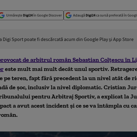
Urmărește
Digi24
în Google Discover
Adaugă
Digi24
ca sursă preferată în Googl
ia Digi Sport poate fi descărcată acum din Google Play şi App Store
rovocat de arbitrul român Sebastian Colţescu în L
or
este mult mai mult decât unul sportiv. Retrager
e pe teren, fapt fără precedent la un nivel atât de ri
ndă de şoc, inclusiv la nivel diplomatic. Cristian Jur
ribunalului pentru Arbitraj Sportiv, a explicat la J
pact a avut acest incident și ce se va întâmpla cu ca
 român.