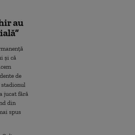
hir au
ială”
ermanență
i și că
facem
idente de
 stadionul
a jucat fără
nd din
 mai spus