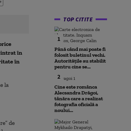
e
TOP CITITE
1
orice
Până când mai poate fi
intrat în
folosit buletinul vechi.
Autoritățile au stabilit
itate în
pentru cine se...
2
e la
Cine este românca
Alecsandra Drăgoi,
tânăra care a realizat
fotografia oficială a
noului...
re” de