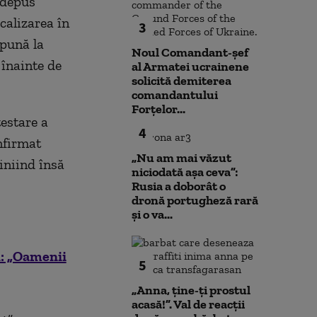
 depus
calizarea în
3
 pună la
Noul Comandant-șef
 înainte de
al Armatei ucrainene
solicită demiterea
comandantului
Forțelor...
testare a
4
nfirmat
„Nu am mai văzut
iniind însă
niciodată așa ceva”:
Rusia a doborât o
dronă portugheză rară
și o va...
i: „Oamenii
5
„Anna, ţine-ţi prostul
acasă!”. Val de reacții