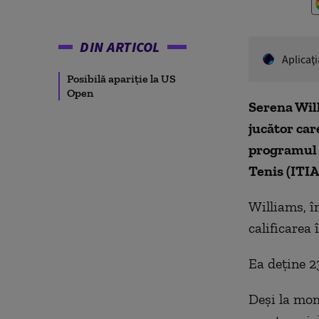
DIN ARTICOL
Aplicaţ
Posibilă apariție la US
Open
Serena Wil
jucător car
programul d
Tenis (ITIA
Williams, în
calificarea 
Ea deține 2
Deși la mom