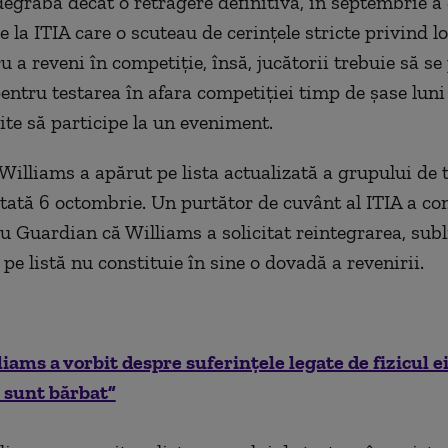
degrabă decât o retragere definitivă, în septembrie a
la ITIA care o scuteau de cerințele stricte privind lo
u a reveni în competiție, însă, jucătorii trebuie să se
pentru testarea în afara competiției timp de șase luni
ite să participe la un eveniment.
Williams a apărut pe lista actualizată a grupului de 
atată 6 octombrie. Un purtător de cuvânt al ITIA a co
u Guardian că Williams a solicitat reintegrarea, subl
pe listă nu constituie în sine o dovadă a revenirii.
iams a vorbit despre suferinţele legate de fizicul e
 sunt bărbat”