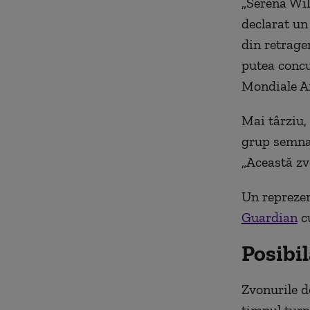
„Serena Will
declarat un
din retrage
putea concu
Mondiale A
Mai târziu, 
grup semnal
„Această zv
Un reprezen
Guardian
cu
Posibil
Zvonurile d