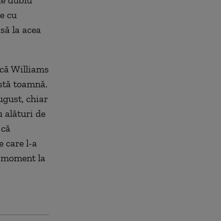
de dublu
te cu
să la acea
 că Williams
astă toamnă.
august, chiar
 alături de
 că
e care l-a
m moment la