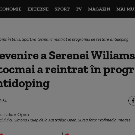
CONOMIE
EXTERNE
SPORT
TV
MAGAZIN
MAI MU
iams în tenis. Sportiva tocmai a reintrat în programul de testare antidoping
revenire a Serenei Wiliams 
tocmai a reintrat în prog
ntidoping
9:54
ciului cu Simona Halep de la Australian Open. Sursa foto: Profimedia Images