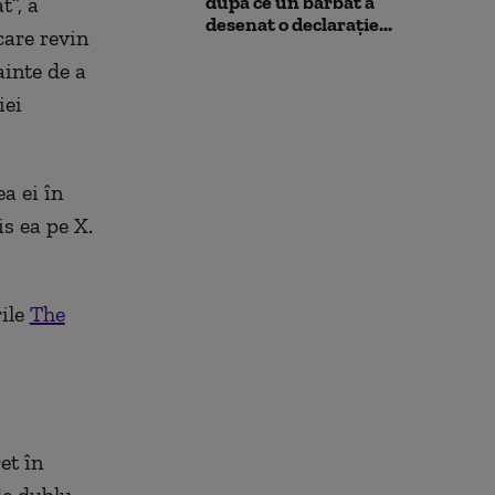
după ce un bărbat a
t”, a
desenat o declarație...
care revin
ainte de a
iei
a ei în
s ea pe X.
rile
The
et în