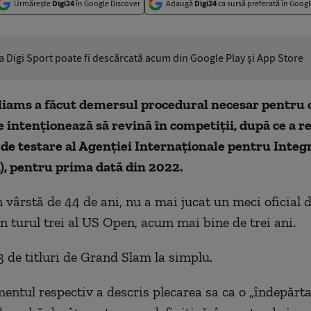
Urmărește
Digi24
în Google Discover
Adaugă
Digi24
ca sursă preferată în Googl
ia Digi Sport poate fi descărcată acum din Google Play şi App Store
liams a făcut demersul procedural necesar pentru 
e intenționează să revină în competiții, după ce a re
e testare al Agenției Internaționale pentru Integr
), pentru prima dată din 2022.
 vârstă de 44 de ani, nu a mai jucat un meci oficial d
în turul trei al US Open, acum mai bine de trei ani.
3 de titluri de Grand Slam la simplu.
entul respectiv a descris plecarea sa ca o „îndepărta