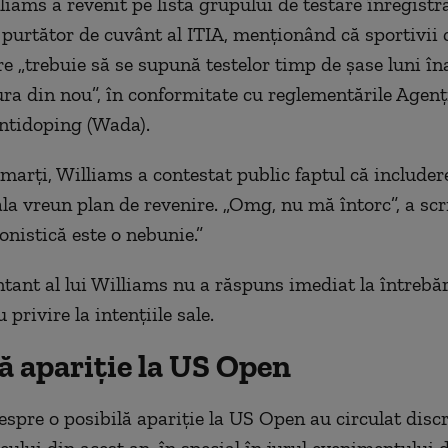
iams a revenit pe lista grupului de testare înregistra
 purtător de cuvânt al ITIA, menționând că sportivii 
re „trebuie să se supună testelor timp de șase luni în
ra din nou”, în conformitate cu reglementările Agenț
ntidoping (Wada).
marți, Williams a contestat public faptul că includere
a vreun plan de revenire. „Omg, nu mă întorc”, a scri
onistică este o nebunie.”
tant al lui Williams nu a răspuns imediat la întrebă
 privire la intențiile sale.
ă apariție la US Open
espre o posibilă apariție la US Open au circulat discr