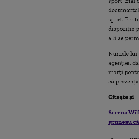
sport, mai 
documentele 
sport. Pentr
dispoziție 
a li se perm
Numele lui 
agenției, d
marți pentr
că prezența 
Citește și
Serena Will
spuneau că