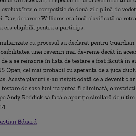
eului din acest an, în special în jurul evenimentului 
a evoluat într-o competiție de două zile plină de vede
i. Dar, deoarece Williams era încă clasificată ca retra
 era eligibilă pentru a participa.
miliarizate cu procesul au declarat pentru Guardian
posibilitatea unei reveniri mai devreme decât în ace
de a se reînscrie în lista de testare a fost făcută în 
US Open, cel mai probabil cu speranța de a juca dublu
us. Aceste planuri s-au risipit odată ce a devenit clar
testare de șase luni nu putea fi eliminată, o restricți
pe Andy Roddick să facă o apariție similară de ulti
14.
astian Eduard