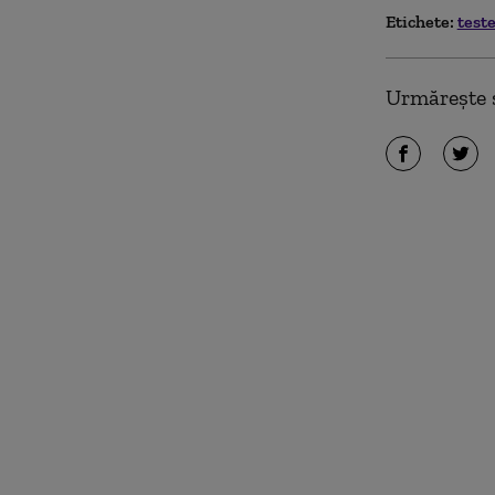
Etichete:
test
Urmărește ș