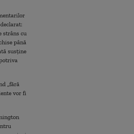
mentarilor
declarat:
e strâns cu
schise până
ată susţine
potriva
nd „fără
ente vor fi
amington
entru