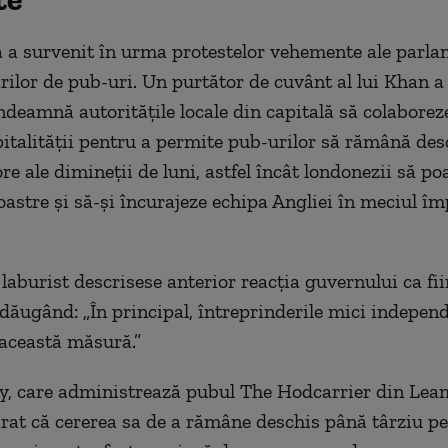
a survenit în urma protestelor vehemente ale parla
arilor de pub-uri. Un purtător de cuvânt al lui Khan a 
ndeamnă autorităţile locale din capitală să colaborez
pitalităţii pentru a permite pub-urilor să rămână de
re ale dimineţii de luni, astfel încât londonezii să po
oastre şi să-şi încurajeze echipa Angliei în meciul îm
laburist descrisese anterior reacţia guvernului ca fii
adăugând: „În principal, întreprinderile mici independ
 această măsură.”
y, care administrează pubul The Hodcarrier din Le
arat că cererea sa de a rămâne deschis până târziu p