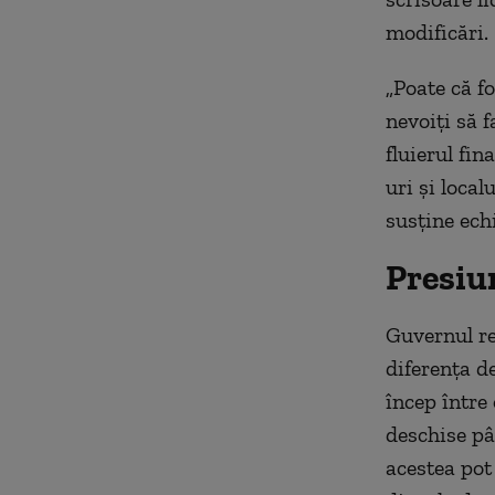
modificări.
„Poate că f
nevoiţi să 
fluierul fi
uri şi loca
susţine echi
Presiu
Guvernul re
diferenţa d
încep între 
deschise pâ
acestea pot