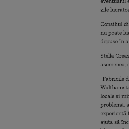
eventualul 
zile lucrăto
Consiliul d
nu poate lu
depuse în af
Stella Crea
asemenea, c
„Fabricile 
Walthamstow
locale şi mi
problemă, as
experienţă f
ajuta să în