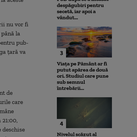
despăgubiri pentru
secetă, iar apoi a
vândut...
ii nu vor fi
 până la
 pentru pub-
ga ţară va
3
Viața pe Pământ ar fi
putut apărea de două
ori. Studiul care pune
sub semnul
întrebării...
nt de
rile care
rămâne
 21:00,
4
e deschise
Nivelul scăzut al