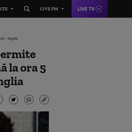
LIVE TV
LTE
LIVE FM
ic - Anglia
permite
 la ora 5
nglia