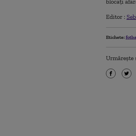
blocaţi afar
Editor :
Seb
Etichete:
fotb
Urmărește ș