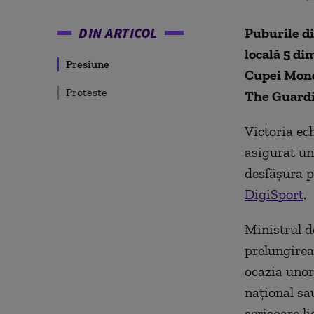
DIN ARTICOL
Puburile di
locală 5 di
Presiune
Cupei Mondi
Proteste
The Guardi
Victoria ec
asigurat un
desfăşura p
DigiSport
.
Ministrul d
prelungirea
ocazia unor
naţional sau
scrisoare li