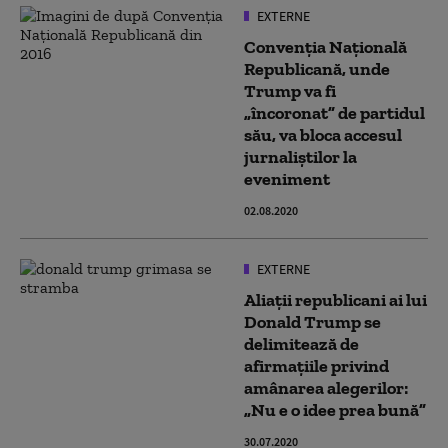
EXTERNE
Convenția Națională
Republicană, unde
Trump va fi
„încoronat” de partidul
său, va bloca accesul
jurnaliștilor la
eveniment
02.08.2020
EXTERNE
Aliații republicani ai lui
Donald Trump se
delimitează de
afirmațiile privind
amânarea alegerilor:
„Nu e o idee prea bună”
30.07.2020