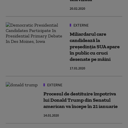
20.02.2020
EXTERNE
Miliardarul care
candidează la
preşedinţia SUA apare
în public cu cruci
desenate pe mâini
17.01.2020
EXTERNE
Procesul de destituire împotriva
lui Donald Trump din Senatul
american va începe în 21 ianuarie
14.01.2020