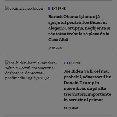
EXTERNE
Barack Obama își anunță
sprijinul pentru Joe Biden în
alegeri: Corupția, neglijența și
răutatea trebuie să plece de la
Casa Albă
14.04.2020
EXTERNE
Joe Biden va fi, cel mai
probabil, adversarul lui
Donald Trump în
noiembrie, după alte
trei victorii importante
în scrutinul primar
18.03.2020