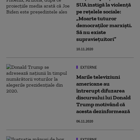
SUA instigă la violență
pe rețelele sociale:
„Moarte tuturor
democraților marxiști.
Să nu existe
supraviețuitori”
10.11.2020
EXTERNE
Marile televiziuni
americane au
întrerupt difuzarea
discursului lui Donald
Trump motivând că
acesta dezinformează
06.11.2020
EXTERNE