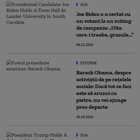
SUA
Joe Biden s-a certat cu
un votant la un miting
de campanie: „Uite
care-i treaba, grasule...”
06.12.2019
EXTERNE
Barack Obama, despre
activiştii de pe reţelele
sociale: Dacă tot ce faci
este să arunci cu
pietre, nu vei ajunge
prea departe
30.10.2019
SUA