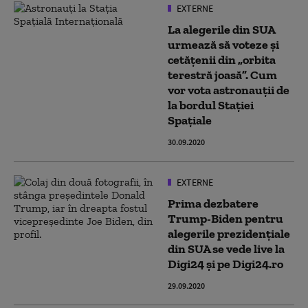
EXTERNE
La alegerile din SUA
urmează să voteze și
cetățenii din „orbita
terestră joasă”. Cum
vor vota astronauții de
la bordul Stației
Spațiale
30.09.2020
EXTERNE
Prima dezbatere
Trump-Biden pentru
alegerile prezidențiale
din SUA se vede live la
Digi24 și pe Digi24.ro
29.09.2020